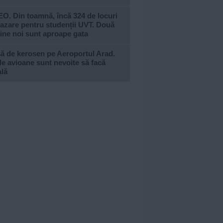
O. Din toamnă, încă 324 de locuri
azare pentru studenții UVT. Două
ine noi sunt aproape gata
ă de kerosen pe Aeroportul Arad.
e avioane sunt nevoite să facă
ală