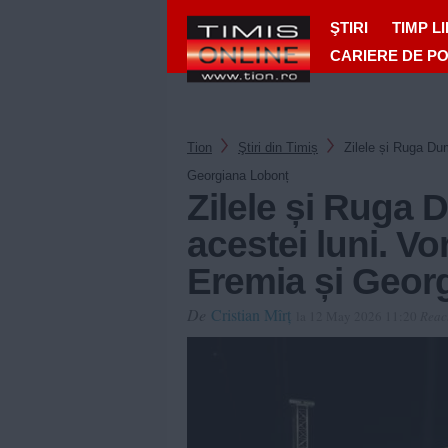
ŞTIRI
TIMP L
CARIERE DE P
Tion
Ştiri din Timiș
Zilele și Ruga Dum
Georgiana Lobonț
Zilele și Ruga D
acestei luni. Vo
Eremia și Geor
De
Cristian Mîrț
la 12 May 2026 11:20
Reac