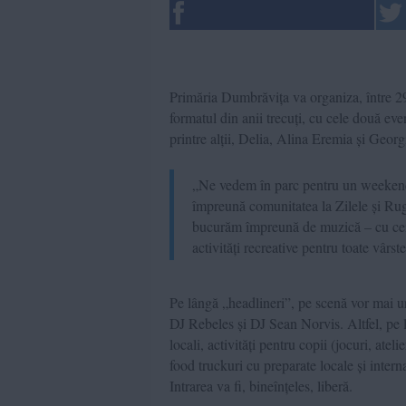
Primăria Dumbrăvița va organiza, între 29
formatul din anii trecuți, cu cele două e
printre alții, Delia, Alina Eremia și Geor
„Ne vedem în parc pentru un weekend p
împreună comunitatea la Zilele și Ru
bucurăm împreună de muzică – cu cei m
activități recreative pentru toate vâ
Pe lângă „headlineri”, pe scenă vor mai
DJ Rebeles și DJ Sean Norvis. Altfel, pe l
locali, activități pentru copii (jocuri, atel
food truckuri cu preparate locale și intern
Intrarea va fi, bineînțeles, liberă.