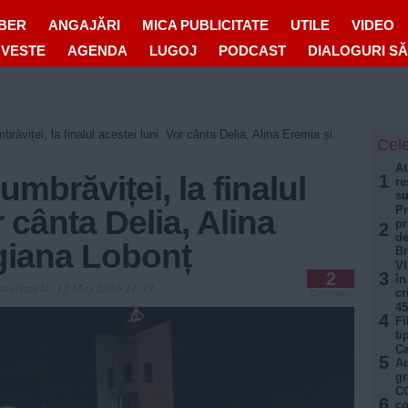
IBER
ANGAJĂRI
MICA PUBLICITATE
UTILE
VIDEO
OVESTE
AGENDA
LUGOJ
PODCAST
DIALOGURI S
brăviței, la finalul acestei luni. Vor cânta Delia, Alina Eremia și
Cele
At
umbrăviței, la finalul
1
re
su
Pr
r cânta Delia, Alina
pr
2
de
giana Lobonț
B
VI
2
3
în
tualizat la:
12 May 2026 11:39
cr
Comentarii
45
4
Fi
ti
Ca
5
Aq
gr
CO
6
co