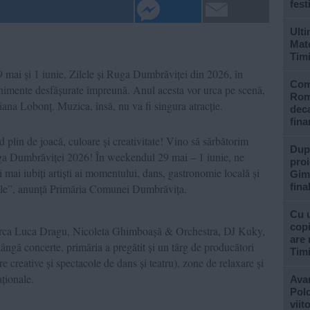
fest
Ulti
Mate
Tim
 mai și 1 iunie, Zilele și Ruga Dumbrăviței din 2026, în
Com
venimente desfășurate împreună. Anul acesta vor urca pe scenă,
Rom
giana Lobonț. Muzica, însă, nu va fi singura atracție.
deca
fina
lin de joacă, culoare și creativitate! Vino să sărbătorim
După
ga Dumbrăviței 2026! În weekendul 29 mai – 1 iunie, ne
proi
ai iubiți artiști ai momentului, dans, gastronomie locală și
Gimn
fina
rstele”, anunță Primăria Comunei Dumbrăvița.
Cu u
copi
 urca Luca Dragu, Nicoleta Ghimboașă & Orchestra, DJ Kuky,
are 
ângă concerte, primăria a pregătit și un târg de producători
Tim
iere creative și spectacole de dans și teatru), zone de relaxare și
aționale.
Avan
Polo
viit