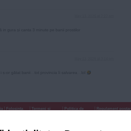
May 13, 2026 at 7:27 am
 in gura și canta 3 minute pe banii prostilor
May 13, 2026 at 3:14 pm
 i s-or gătat banii…tot provincia îi salvarea…lol
ia
Folosinta
Termeni si
Politica de
Regulament postar
Cookie-
conditii de
confidentialitate
moderare comentar
urilor
utilizare