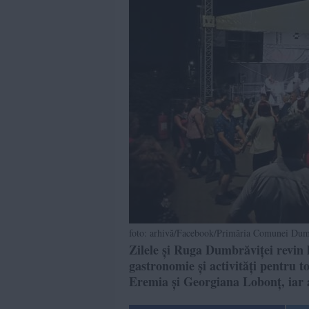
foto: arhivă/Facebook/Primăria Comunei Dum
Zilele și Ruga Dumbrăviței revin l
gastronomie și activități pentru t
Eremia și Georgiana Lobonț, iar a