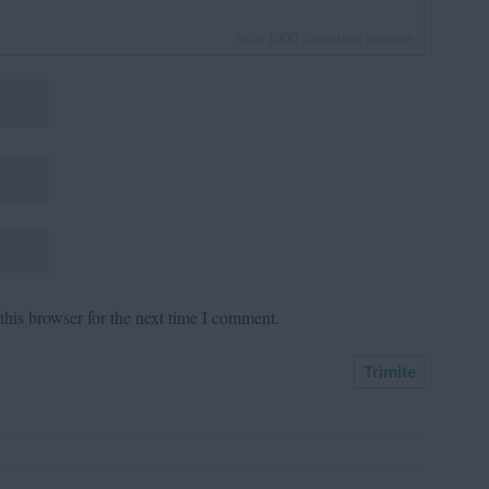
inca
1000
caractere ramase
his browser for the next time I comment.