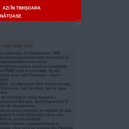
AZI ÎN TIMIȘOARA
ĂNĂTOASE
 mai citite știri
ac cibernetic la Penitenciare. ANP
stricționează transferurile deținuților și
spendă platformele online
imele locomotive electrice cumpărate
in PNRR intră în circulație. Se vor
plasa și pe ruta Timișoara – Arad –
rașov
DEO. Accident grav între două tramvaie
 Germania. Zeci de răniți, trei în stare
itică
 de concerte în noua stagiune a
larmonicii Banatul. Sunt disponibile 8
puri de abonamente
nicula pune presiune pe rețeaua de apă.
uatim le cere timișenilor să nu ude
ădinile cu apă potabilă
DRU Festival a anunțat lineup-ul
mplet. Cine urcă pe scenele din Pădurea