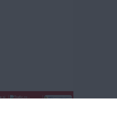
e și
ii