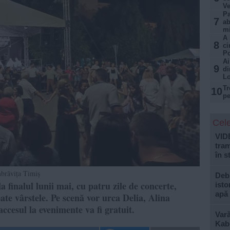
Ve
Pa
7
ab
mi
A 
8
ci
Po
Ai
9
di
Lo
Tr
10
pe
Cele
VID
tram
în s
brăvița Timiș
Debi
a finalul lunii mai, cu patru zile de concerte,
isto
apă
oate vârstele. Pe scenă vor urca Delia, Alina
ccesul la evenimente va fi gratuit.
Var
Kabu