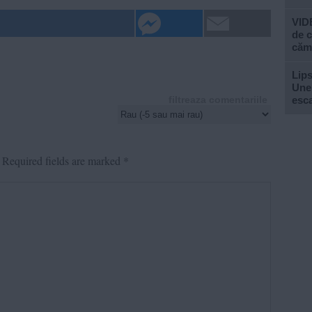
VIDE
de c
căm
Lips
Unel
esc
filtreaza comentariile
Required fields are marked
*