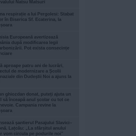
ivalului Natsu Matsuri
ma respirație a lui Pergolesi: Stabat
r în Biserica Sf. Ecaterina, la
ișoara
isia Europeană avertizează
ânia după modificarea legii
rbonizării. Pot exista consecințe
nciare
 aproape patru ani de lucrări,
ectul de modernizare a Școlii
aziale din Dudeștii Noi a ajuns la
l
n ghiozdan donat, puteți ajuta un
l să înceapă anul școlar cu tot ce
nevoie. Campania revine la
ișoara
sează șantierul Pasajului Slavici–
nă. Lațcău: „La sfârșitul anului
or vom circula pe podurile noi”