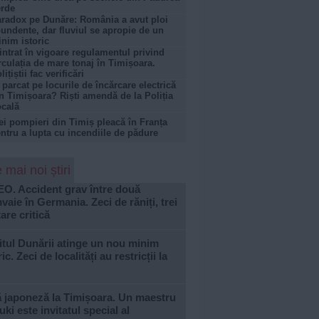
rde
radox pe Dunăre: România a avut ploi
undente, dar fluviul se apropie de un
nim istoric
intrat în vigoare regulamentul privind
rculația de mare tonaj în Timișoara.
lițiștii fac verificări
 parcat pe locurile de încărcare electrică
n Timișoara? Riști amendă de la Poliția
cală
ei pompieri din Timiș pleacă în Franța
ntru a lupta cu incendiile de pădure
 mai noi știri
EO. Accident grav între două
vaie în Germania. Zeci de răniți, trei
tare critică
tul Dunării atinge un nou minim
ric. Zeci de localități au restricții la
ă japoneză la Timișoara. Un maestru
ki este invitatul special al