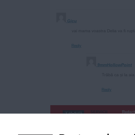
Gicu
vai mama voastra Delia va fi ruptă
Reply
9mmHollowPoint
Trăbă ca și la aia
Reply
SERVICII
Redact