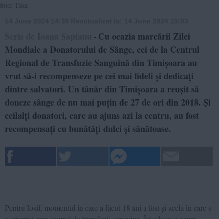
foto: Tion
14 June 2024 14:30
Reactualizat la:
14 June 2024 15:03
Scris de Ioana Sapianu
Cu ocazia marcării Zilei
-
Mondiale a Donatorului de Sânge, cei de la Centrul
Regional de Transfuzie Sanguină din Timișoara au
vrut să-i recompenseze pe cei mai fideli și dedicați
dintre salvatori. Un tânăr din Timișoara a reușit să
doneze sânge de nu mai puțin de 27 de ori din 2018. Și
ceilalți donatori, care au ajuns azi la centru, au fost
recompensați cu bunătăți dulci și sănătoase.
Pentru Iosif, momentul în care a făcut 18 ani a fost și acela în care s-
a orientat spre centrul de transfuzii sanguine. Își aduce și acum