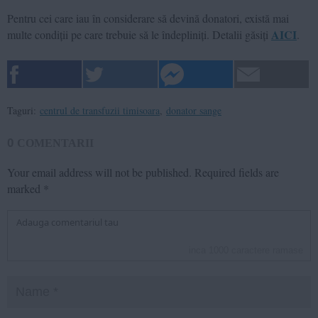
Pentru cei care iau în considerare să devină donatori, există mai
AICI
multe condiții pe care trebuie să le îndepliniți. Detalii găsiți
.
Taguri:
centrul de transfuzii timisoara
,
donator sange
0
COMENTARII
Your email address will not be published.
Required fields are
marked
*
inca
1000
caractere ramase