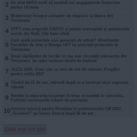
Un aliat NATO ezită să susțină noi angajamente financiare
2
pentru Ucraina
Misterioso! Început romantic de stagiune la Opera din
3
Timișoara
STPT vrea asigurări CASCO și pentru tramvaiele și autobuzele
4
scurte din flotă. Câți bani oferă
Cum arată proiectele noii generații de artiști? Absolvenții
5
Facultății de Arte și Design UVT își prezintă proiectele la
Timișoara
Două săptămâni de lucrări în cea mai circulată intersecție din
6
Timișoara. Se refac inclusiv liniile de tramvai
JAZZx 2026: Cinci zile cu zeci de mii de oameni. Pregătiri
7
pentru ediția 2027
Tânără de 21 de ani, reținută după ce a încercat să-și sugrume
8
câinele
Atenție la siguranța locuinței în timp ce sunteți în concediu.
9
Polițiștii recomandă măsuri de precauție
Victorie istorică pentru România în preliminariile CM 2027.
10
„Tricolorii” au învins Grecia după 52 de ani
Cele mai noi știri