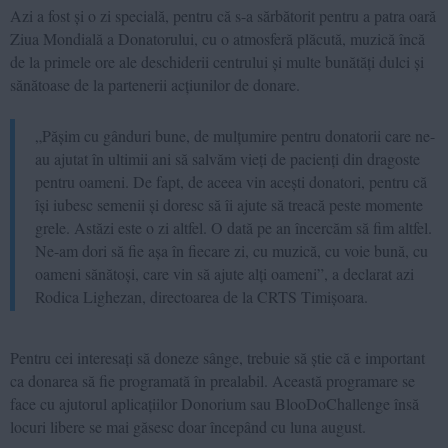
Azi a fost și o zi specială, pentru că s-a sărbătorit pentru a patra oară
Ziua Mondială a Donatorului, cu o atmosferă plăcută, muzică încă
de la primele ore ale deschiderii centrului și multe bunătăți dulci și
sănătoase de la partenerii acțiunilor de donare.
„Pășim cu gânduri bune, de mulțumire pentru donatorii care ne-
au ajutat în ultimii ani să salvăm vieți de pacienți din dragoste
pentru oameni. De fapt, de aceea vin acești donatori, pentru că
își iubesc semenii și doresc să îi ajute să treacă peste momente
grele. Astăzi este o zi altfel. O dată pe an încercăm să fim altfel.
Ne-am dori să fie așa în fiecare zi, cu muzică, cu voie bună, cu
oameni sănătoși, care vin să ajute alți oameni”, a declarat azi
Rodica Lighezan, directoarea de la CRTS Timișoara.
Pentru cei interesați să doneze sânge, trebuie să știe că e important
ca donarea să fie programată în prealabil. Această programare se
face cu ajutorul aplicațiilor Donorium sau BlooDoChallenge însă
locuri libere se mai găsesc doar începând cu luna august.