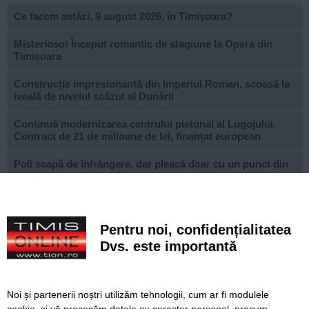
Ce facem astăzi, 9 august 2026, în Timișoara?
Misterioso! Început romantic de stagiune la Opera din
Timișoara
Construcție impresionantă din Imperiul Roman, scoasă la
iveală de nivelul scăzut al Dunării
Continuă modernizarea centrului pietonal al Lugojului.
Contract de 21 de milioane de lei, finanțat european
Poli scapă de înfrângere, dar pleacă doar cu un punct din
deplasarea cu Șelimbăr
Noi puncte de hidratare în oraș. S-a alăturat și mediul
privat inițiativei Primăriei Timișoara
Pentru noi, confidențialitatea
„Recidivă” la baza sportivă din Dacia. Primăria a ridicat
Dvs. este importantă
niște echipamente amplasate ilegal
Lucrări ale SDM în Timișoara, astăzi, 8 august
Noi și partenerii noștri utilizăm tehnologii, cum ar fi modulele