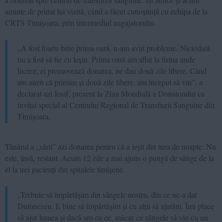
aminte de prima lui vizită, când a făcut cunoștință cu echipa de la
CRTS Timișoara, prin intermediul angajatorului.
„A fost foarte bine prima oară, n-am avut probleme. Niciodată
nu a fost să fie cu leșin. Prima oară am aflat la firma unde
lucrez, ei promovează donarea, ne dau două zile libere. Când
am auzit că primim și două zile libere, am început să vin”, a
declarat azi Iosif, prezent la Ziua Mondială a Donatorului ca
invitat special al Centrului Regional de Transfuzii Sanguine din
Timișoara.
Tânărul a „sărit” azi donarea pentru că a ieșit din tura de noapte. Nu
este, însă, restant. Acum 12 zile a mai ajuns o pungă de sânge de la
el la trei pacienți din spitalele timișene.
„Trebuie să împărtășim din sângele nostru, din ce ne-a dat
Dumnezeu. E bine să împărtășim și cu alții să ajutăm. Îmi place
să ajut lumea și dacă am cu ce, măcar cu sângele să vin cu un