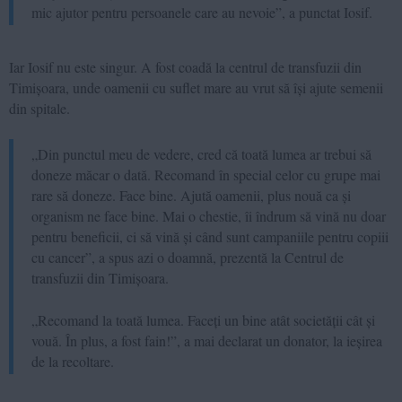
mic ajutor pentru persoanele care au nevoie”, a punctat Iosif.
Iar Iosif nu este singur. A fost coadă la centrul de transfuzii din
Timișoara, unde oamenii cu suflet mare au vrut să își ajute semenii
din spitale.
„Din punctul meu de vedere, cred că toată lumea ar trebui să
doneze măcar o dată. Recomand în special celor cu grupe mai
rare să doneze. Face bine. Ajută oamenii, plus nouă ca și
organism ne face bine. Mai o chestie, îi îndrum să vină nu doar
pentru beneficii, ci să vină și când sunt campaniile pentru copiii
cu cancer”, a spus azi o doamnă, prezentă la Centrul de
transfuzii din Timișoara.
„Recomand la toată lumea. Faceți un bine atât societății cât și
vouă. În plus, a fost fain!”, a mai declarat un donator, la ieșirea
de la recoltare.