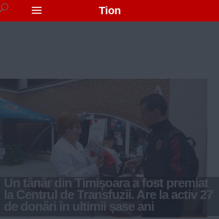
Tion
Un tânăr din Timișoara a fost premiat
la Centrul de Transfuzii. Are la activ 27
de donări în ultimii șase ani