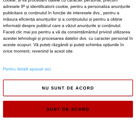
cookie, și vă procesăm datele cu caracter personal, precum
Ce facem astăzi, 8 august 2026, în Timișoara?
adresele IP și identificatorii cookie, pentru a personaliza anunțurile
publicitare și conținutul în funcție de interesele dvs., pentru a
Cum arată televizorul care schimbă serile de acasă, fără
complicații
măsura eficiența anunțurilor și a conținutului și pentru a obține
informații despre publicul care a văzut anunțurile și conținutul.
Faceți clic mai jos pentru a vă da consimțământul privind utilizarea
acestei tehnologii și procesarea datelor dvs. cu caracter personal în
aceste scopuri. Vă puteți răzgândi și puteți schimba opțiunile în
SERVICII
Redactia
Folosinta Cookie-urilor
orice moment, revenind la acest site.
Termeni si conditii de utilizare
Politica de confidentialitate
Pentru detalii apasati aici
Regulament postare și moderare comentarii
NU SUNT DE ACORD
SUNT DE ACORD
Timiș Online
ISSN 3008-2323
ISSN-L 3008-2323