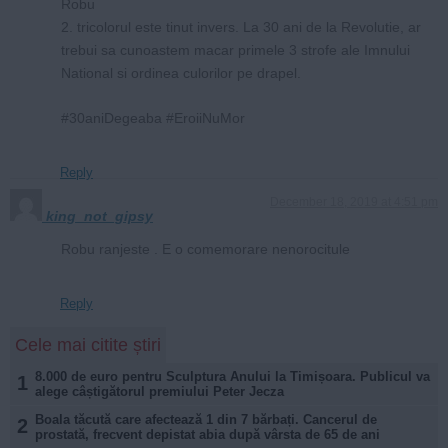
Robu
2. tricolorul este tinut invers. La 30 ani de la Revolutie, ar
trebui sa cunoastem macar primele 3 strofe ale Imnului
National si ordinea culorilor pe drapel.
#30aniDegeaba #EroiiNuMor
Reply
December 18, 2019 at 4:51 pm
king_not_gipsy
Robu ranjeste . E o comemorare nenorocitule
Reply
Cele mai citite știri
8.000 de euro pentru Sculptura Anului la Timișoara. Publicul va
1
alege câștigătorul premiului Peter Jecza
Boala tăcută care afectează 1 din 7 bărbați. Cancerul de
2
prostată, frecvent depistat abia după vârsta de 65 de ani