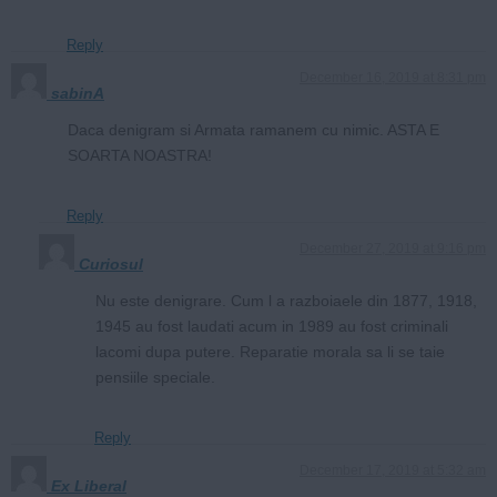
Reply
December 16, 2019 at 8:31 pm
sabinA
Daca denigram si Armata ramanem cu nimic. ASTA E
SOARTA NOASTRA!
Reply
December 27, 2019 at 9:16 pm
Curiosul
Nu este denigrare. Cum l a razboiaele din 1877, 1918,
1945 au fost laudati acum in 1989 au fost criminali
lacomi dupa putere. Reparatie morala sa li se taie
pensiile speciale.
Reply
December 17, 2019 at 5:32 am
Ex Liberal