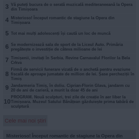
Vă puteți bucura de o serată muzicală mediteraneeană la Opera
3
din Timișoara
Misterioso! Început romantic de stagiune la Opera din
4
Timișoara
5
Tot mai mulți adolescenți își caută un loc de muncă
Se modernizează sala de sport de la Liceul Auto. Primăria
6
pregătește o investiție de câteva milioane de lei
Timișenii, invitați în Serbia. Revine Carnavalul Florilor la Bela
7
Crkva
Firmă de servicii funerare vizată de o anchetă pentru evaziune
8
fiscală de aproape jumatate de million de lei. Șase percheziții în
Timiș
Jandarmeria Timiș, în doliu. Ciprian-Florin Glava, jandarm cu
9
20 de ani de carieră, a murit la doar 45 de ani
PROGRAM. Nouă sculpturi, trei zile de creație în aer liber la
10
Timișoara. Muzeul Satului Bănățean găzduiește prima tabără de
sculptură
Cele mai noi știri
Misterioso! Început romantic de stagiune la Opera din