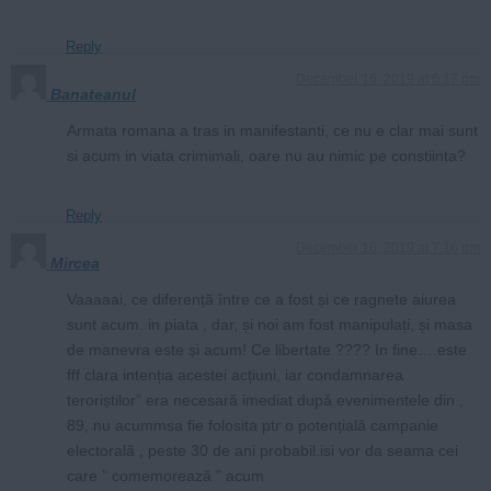
Reply
December 16, 2019 at 6:17 pm
Banateanul
Armata romana a tras in manifestanti, ce nu e clar mai sunt
si acum in viata crimimali, oare nu au nimic pe constiinta?
Reply
December 16, 2019 at 7:16 pm
Mircea
Vaaaaai, ce diferență între ce a fost și ce ragnete aiurea
sunt acum. in piata , dar, și noi am fost manipulați, și masa
de manevra este și acum! Ce libertate ???? In fine….este
fff clara intenția acestei acțiuni, iar condamnarea
teroriștilor” era necesară imediat după evenimentele din ,
89, nu acummsa fie folosita ptr o potențială campanie
electorală , peste 30 de ani probabil.isi vor da seama cei
care ” comemorează ” acum