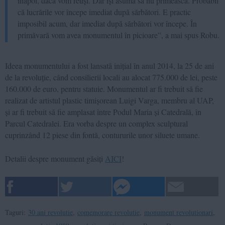
înapoi, dacă vom reuși. Dar își asumă să nu primească. Probabil
că lucrările vor începe imediat după sărbători. E practic
imposibil acum, dar imediat după sărbători vor începe. În
primăvară vom avea monumentul în picioare”, a mai spus Robu.
Ideea monumentului a fost lansată inițial în anul 2014, la 25 de ani
de la revoluție, când consilierii locali au alocat 775.000 de lei, peste
160.000 de euro, pentru statuie. Monumentul ar fi trebuit să fie
realizat de artistul plastic timișorean Luigi Varga, membru al UAP,
și ar fi trebuit să fie amplasat între Podul Maria și Catedrală, în
Parcul Catedralei. Era vorba despre un complex sculptural
cuprinzând 12 piese din fontă, contururile unor siluete umane.
Detalii despre monument găsiți
AICI
!
Taguri:
30 ani revolutie
,
comemorare revolutie
,
monument revolutionari
,