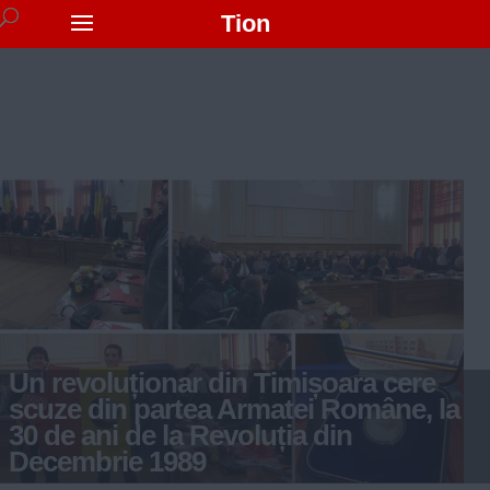
Tion
Un revoluționar din Timișoara cere
scuze din partea Armatei Române, la
30 de ani de la Revoluția din
Decembrie 1989