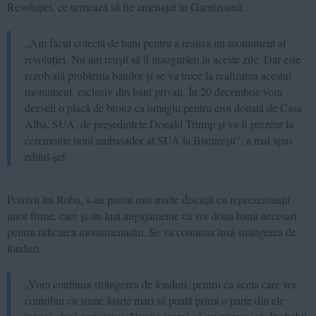
Revoluției, ce urmează să fie amenajat în Garnizoană.
„Am făcut colectă de bani pentru a realiza un monument al
revoluției. Nu am reușit să îl inaugurăm în aceste zile. Dar este
rezolvată problema banilor și se va trece la realizarea acestui
monument, exclusiv din bani privați. În 20 decembrie vom
dezveli o placă de bronz ca omagiu pentru eroi donată de Casa
Alba, SUA, de președintele Donald Trump și va fi prezent la
ceremonie noul ambasador al SUA la București”, a mai spus
edilul-șef.
Potrivit lui Robu, s-au purtat mai multe discuții cu reprezentanții
unor firme, care și-au luat angajamente că vor dona banii necesari
pentru ridicarea monumentului. Se va continua însă strângerea de
fonduri.
„Vom continua strângerea de fonduri, pentru ca aceia care vor
contribui cu sume foarte mari să poată primi o parte din ele