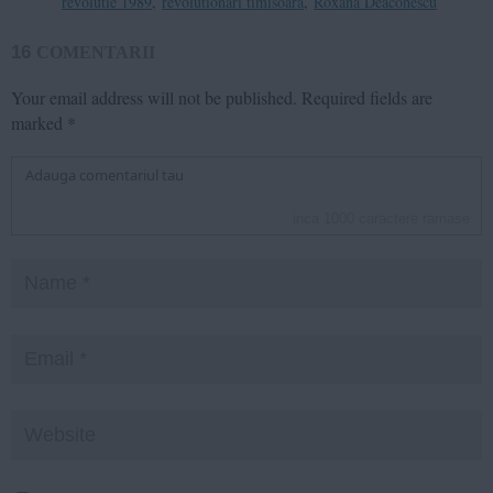
revolutie 1989
,
revolutionari timisoara
,
Roxana Deaconescu
16
COMENTARII
Your email address will not be published.
Required fields are
marked
*
inca
1000
caractere ramase