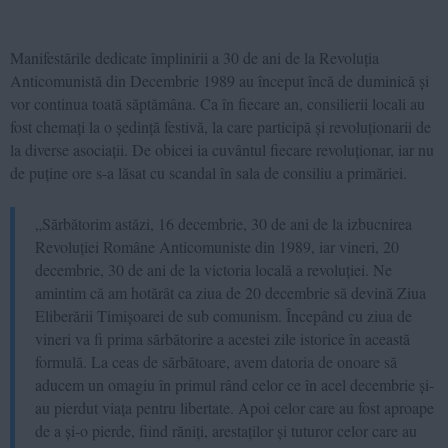
Manifestările dedicate împlinirii a 30 de ani de la Revoluția
Anticomunistă din Decembrie 1989 au început încă de duminică și
vor continua toată săptămâna. Ca în fiecare an, consilierii locali au
fost chemați la o ședință festivă, la care participă și revoluționarii de
la diverse asociații. De obicei ia cuvântul fiecare revoluționar, iar nu
de puține ore s-a lăsat cu scandal în sala de consiliu a primăriei.
„Sărbătorim astăzi, 16 decembrie, 30 de ani de la izbucnirea
Revoluției Române Anticomuniste din 1989, iar vineri, 20
decembrie, 30 de ani de la victoria locală a revoluției. Ne
amintim că am hotărât ca ziua de 20 decembrie să devină Ziua
Eliberării Timișoarei de sub comunism. Începând cu ziua de
vineri va fi prima sărbătorire a acestei zile istorice în această
formulă. La ceas de sărbătoare, avem datoria de onoare să
aducem un omagiu în primul rând celor ce în acel decembrie și-
au pierdut viața pentru libertate. Apoi celor care au fost aproape
de a și-o pierde, fiind răniți, arestaților și tuturor celor care au