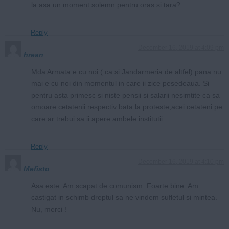
la asa un moment solemn pentru oras si tara?
Reply
December 16, 2019 at 4:09 pm
hrean
Mda Armata e cu noi ( ca si Jandarmeria de altfel) pana nu
mai e cu noi din momentul in care ii zice pesedeaua. Si
pentru asta primesc si niste pensii si salarii nesimtite ca sa
omoare cetatenii respectiv bata la proteste,acei cetateni pe
care ar trebui sa ii apere ambele institutii.
Reply
December 16, 2019 at 4:10 pm
Mefisto
Asa este. Am scapat de comunism. Foarte bine. Am
castigat in schimb dreptul sa ne vindem sufletul si mintea.
Nu, merci !