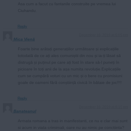
Asa cum a facut cu fantanile construite pe vremea lui
Ciuhandu.
Reply
December 16, 2019 at 6:05 pm
Mica Vienă
Foarte bine arătați generațiilor următoare și explicațiile
totodată de ce ați ales comuniștii din nou și ia-ți lăsat să
distrugă și puținul pe care ați fost în stare să-l puneți în
picioare în toți anii de la așa numita revoluție.Explicațiile
cum se cumpără voturi cu un mic și o bere cu promisiuni
goale de oameni fără conștiință civică în bătaie de joc!!!!
Reply
December 16, 2019 at 6:15 pm
Banateanul
Armata romana a tras in manifestanti, ce nu e clar mai sunt
si acum in viata crimimali, oare nu au nimic pe conctiinta?