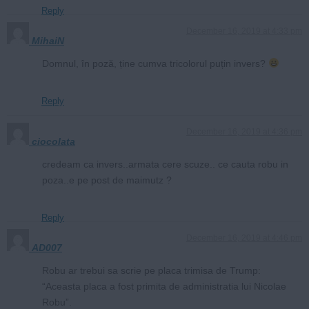
Reply
December 16, 2019 at 4:33 pm
MihaiN
Domnul, în poză, ține cumva tricolorul puțin invers?
Reply
December 16, 2019 at 4:36 pm
ciocolata
credeam ca invers..armata cere scuze.. ce cauta robu in
poza..e pe post de maimutz ?
Reply
December 16, 2019 at 4:46 pm
AD007
Robu ar trebui sa scrie pe placa trimisa de Trump:
“Aceasta placa a fost primita de administratia lui Nicolae
Robu”.