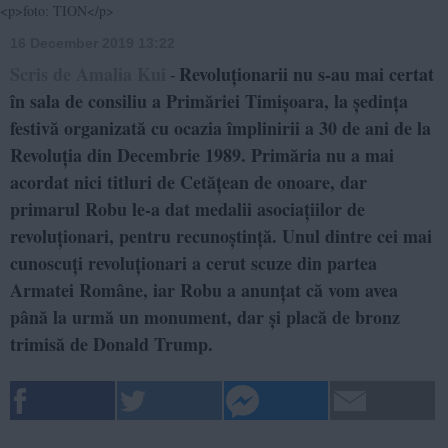
<p>foto: TION</p>
16 December 2019 13:22
Scris de Amalia Kui
Revoluționarii nu s-au mai certat
-
în sala de consiliu a Primăriei Timișoara, la ședința
festivă organizată cu ocazia împlinirii a 30 de ani de la
Revoluția din Decembrie 1989. Primăria nu a mai
acordat nici titluri de Cetățean de onoare, dar
primarul Robu le-a dat medalii asociațiilor de
revoluționari, pentru recunoștință. Unul dintre cei mai
cunoscuți revoluționari a cerut scuze din partea
Armatei Române, iar Robu a anunțat că vom avea
până la urmă un monument, dar și placă de bronz
trimisă de Donald Trump.