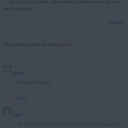
Save my name, email, and website in this browser for the next
time I comment.
Citiți principiile noastre de moderare
aici
!
December 16, 2019 at 2:04 pm
Savar
Respect d-l Varga!
Reply
December 16, 2019 at 3:26 pm
Paul
Ce dracu se erijeaza zdrentzele de Iapa Trocan pe acolo?,