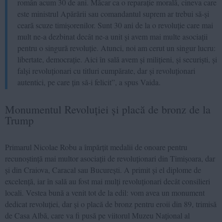
român acum 30 de ani. Măcar ca o reparație morală, cineva care
este ministrul Apărării sau comandantul suprem ar trebui să-și
ceară scuze timișorenilor. Sunt 30 ani de la o revoluție care mai
mult ne-a dezbinat decât ne-a unit și avem mai multe asociații
pentru o singură revoluție. Atunci, noi am cerut un singur lucru:
libertate, democrație. Aici în sală avem și milițieni, și securiști, și
falși revoluționari cu titluri cumpărate, dar și revoluționari
autentici, pe care țin să-i felicit”, a spus Vaida.
Monumentul Revoluției și placă de bronz de la
Trump
Primarul Nicolae Robu a împărțit medalii de onoare pentru
recunoștință mai multor asociații de revoluționari din Timișoara, dar
și din Craiova, Caracal sau București. A primit și el diplome de
excelență, iar în sală au fost mai mulți revoluționari decât consilieri
locali. Vestea bună a venit tot de la edil: vom avea un monument
dedicat revoluției, dar și o placă de bronz pentru eroii din 89, trimisă
de Casa Albă, care va fi pusă pe viitorul Muzeu Național al