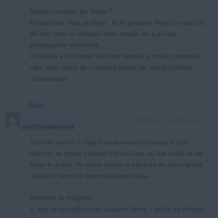
Respect maxim ptr Vaida !!
Restul sunt niste profitori , la fel precum Robu și ceata lui
de hoți care nu ratează nicio.ocazie de a-și face
propaganda electorală.
Crăcănel a fost votat de toate babele și moșii comuniști,
care sunt masă de manevră ideala ptr acești profitori
ultracorupte
Reply
December 17, 2019 at 2:27 pm
andreivladpopa
Total de acord cu faptul ca armata datoreaza scuze.
Normal, ar trebui judecati toti cei care au dat ordin sa se
traga in popor. Ar trebui inchisi si eliberati de orice grade
militare / pensii si decoratii beneficiaza.
Referitor la imagine:
1. vad un parazit social cautand faima – adica pe Nicolae