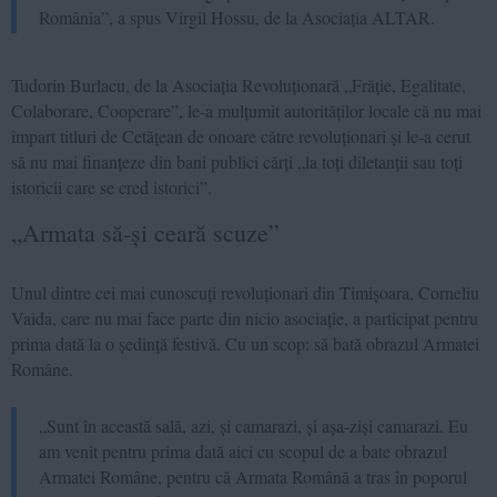
România”, a spus Virgil Hossu, de la Asociația ALTAR.
Tudorin Burlacu, de la Asociația Revoluționară „Frăție, Egalitate,
Colaborare, Cooperare”, le-a mulțumit autorităților locale că nu mai
împart titluri de Cetățean de onoare către revoluționari și le-a cerut
să nu mai finanțeze din bani publici cărți „la toți diletanții sau toți
istoricii care se cred istorici”.
„Armata să-și ceară scuze”
Unul dintre cei mai cunoscuți revoluționari din Timișoara, Corneliu
Vaida, care nu mai face parte din nicio asociație, a participat pentru
prima dată la o ședință festivă. Cu un scop: să bată obrazul Armatei
Române.
„Sunt în această sală, azi, și camarazi, și așa-ziși camarazi. Eu
am venit pentru prima dată aici cu scopul de a bate obrazul
Armatei Române, pentru că Armata Română a tras în poporul