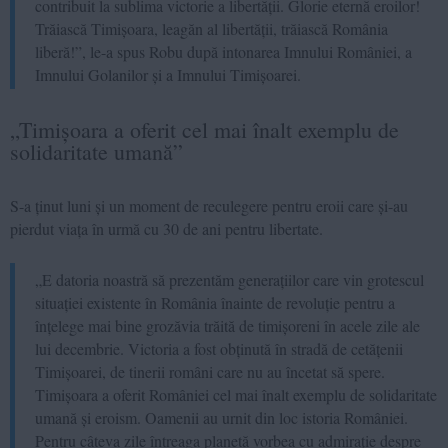
contribuit la sublima victorie a libertății. Glorie eternă eroilor!
Trăiască Timișoara, leagăn al libertății, trăiască România
liberă!”, le-a spus Robu după intonarea Imnului României, a
Imnului Golanilor și a Imnului Timișoarei.
„Timișoara a oferit cel mai înalt exemplu de
solidaritate umană”
S-a ținut luni și un moment de reculegere pentru eroii care și-au
pierdut viața în urmă cu 30 de ani pentru libertate.
„E datoria noastră să prezentăm generațiilor care vin grotescul
situației existente în România înainte de revoluție pentru a
înțelege mai bine grozăvia trăită de timișoreni în acele zile ale
lui decembrie. Victoria a fost obținută în stradă de cetățenii
Timișoarei, de tinerii români care nu au încetat să spere.
Timișoara a oferit României cel mai înalt exemplu de solidaritate
umană și eroism. Oamenii au urnit din loc istoria României.
Pentru câteva zile întreaga planetă vorbea cu admirație despre