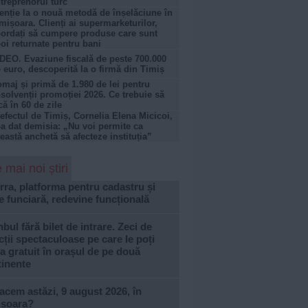
treprenorul turc
enție la o nouă metodă de înșelăciune în
mișoara. Clienți ai supermarketurilor,
ordați să cumpere produse care sunt
oi returnate pentru bani
DEO. Evaziune fiscală de peste 700.000
 euro, descoperită la o firmă din Timiș
maj și primă de 1.980 de lei pentru
solvenții promoției 2026. Ce trebuie să
că în 60 de zile
efectul de Timiș, Cornelia Elena Micicoi,
-a dat demisia: „Nu voi permite ca
eastă anchetă să afecteze instituția”
 mai noi știri
rra, platforma pentru cadastru și
e funciară, redevine funcțională
nbul fără bilet de intrare. Zeci de
cții spectaculoase pe care le poți
ta gratuit în orașul de pe două
tinente
acem astăzi, 9 august 2026, în
ișoara?