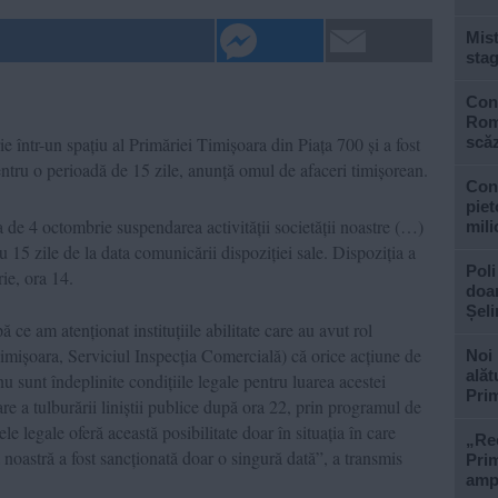
Mist
stag
Cons
Roma
e într-un spațiu al Primăriei Timișoara din Piața 700 și a fost
scăz
entru o perioadă de 15 zile, anunță omul de afaceri timișorean.
Con
piet
 de 4 octombrie suspendarea activității societății noastre (…)
mili
 15 zile de la data comunicării dispoziției sale. Dispoziția a
Poli
ie, ora 14.
doar
Șel
 ce am atenționat instituțiile abilitate care au avut rol
Timișoara, Serviciul Inspecția Comercială) că orice acțiune de
Noi 
alăt
 sunt îndeplinite condițiile legale pentru luarea acestei
Prim
e a tulburării liniștii publice după ora 22, prin programul de
 legale oferă această posibilitate doar în situația în care
„Rec
ea noastră a fost sancționată doar o singură dată”, a transmis
Prim
ampl