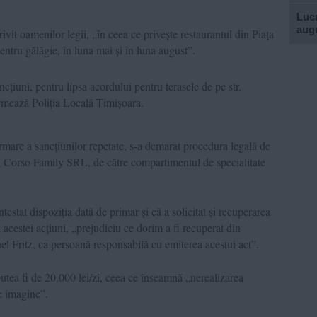
Lucr
aug
rivit oamenilor legii, „în ceea ce privește restaurantul din Piața
entru gălăgie, în luna mai și în luna august”.
ncțiuni, pentru lipsa acordului pentru terasele de pe str.
rmează Poliția Locală Timișoara.
urmare a sancțiunilor repetate, s-a demarat procedura legală de
l Corso Family SRL, de către compartimentul de specialitate
stat dispoziția dată de primar și că a solicitat și recuperarea
 acestei acțiuni, „prejudiciu ce dorim a fi recuperat din
l Fritz, ca persoană responsabilă cu emiterea acestui act”.
tea fi de 20.000 lei/zi, ceea ce înseamnă „nerealizarea
e imagine”.