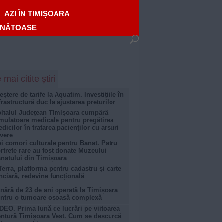
AZI ÎN TIMIȘOARA
ĂNĂTOASE
 mai citite știri
eștere de tarife la Aquatim. Investițiile în
frastructură duc la ajustarea prețurilor
italul Județean Timișoara cumpără
mulatoare medicale pentru pregătirea
dicilor în tratarea pacienților cu arsuri
vere
i comori culturale pentru Banat. Patru
rtrete rare au fost donate Muzeului
natului din Timișoara
Terra, platforma pentru cadastru și carte
nciară, redevine funcțională
nără de 23 de ani operată la Timișoara
ntru o tumoare osoasă complexă
DEO. Prima lună de lucrări pe viitoarea
ntură Timișoara Vest. Cum se descurcă