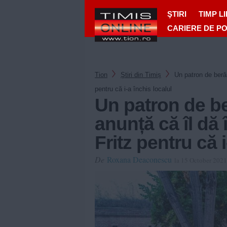
ŞTIRI
TIMP L
CARIERE DE P
Tion
Ştiri din Timiș
Un patron de berăr
pentru că i-a închis localul
Un patron de be
anunță că îl dă
Fritz pentru că i
De
Roxana Deaconescu
la 15 October 202