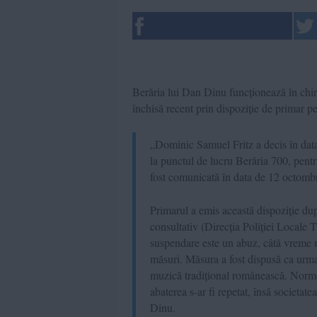
Berăria lui Dan Dinu funcționează în chiri
închisă recent prin dispoziție de primar p
„Dominic Samuel Fritz a decis în data
la punctul de lucru Berăria 700, pentru
fost comunicată în data de 12 octombr
Primarul a emis această dispoziție după
consultativ (Direcția Poliției Locale 
suspendare este un abuz, câtă vreme nu
măsuri. Măsura a fost dispusă ca urmar
muzică tradițional românească. Normele
abaterea s-ar fi repetat, însă societat
Dinu.