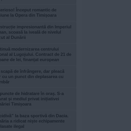
erioso! Început romantic de
iune la Opera din Timișoara
trucție impresionantă din Imperiul
n, scoasă la iveală de nivelul
ut al Dunării
tinuă modernizarea centrului
onal al Lugojului. Contract de 21 de
oane de lei, finanțat european
 scapă de înfrângere, dar pleacă
 cu un punct din deplasarea cu
imbăr
puncte de hidratare în oraș. S-a
urat și mediul privat inițiativei
ăriei Timișoara
idivă” la baza sportivă din Dacia.
ăria a ridicat niște echipamente
asate ilegal