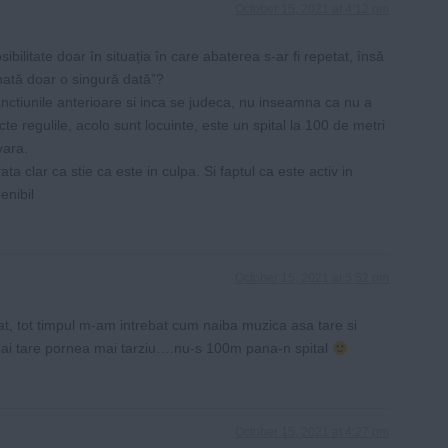
October 15, 2021 at 4:12 pm
bilitate doar în situația în care abaterea s-ar fi repetat, însă
nată doar o singură dată”?
sanctiunile anterioare si inca se judeca, nu inseamna ca nu a
cte regulile, acolo sunt locuinte, este un spital la 100 de metri
vara.
ta clar ca stie ca este in culpa. Si faptul ca este activ in
enibil
October 15, 2021 at 5:52 pm
at, tot timpul m-am intrebat cum naiba muzica asa tare si
i tare pornea mai tarziu….nu-s 100m pana-n spital
October 15, 2021 at 4:27 pm