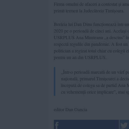
Firma omului de afaceri a contestat și am
primit termen la Judecătoria Timișoara.
Berăria lui Dan Dinu funcționează într-un 
2020 pe o perioadă de cinci ani. Același om
USRPLUS Ana Munteanu „a descins” în ace
respectă regulile din pandemie. A fost un 
politician a regizat totul chiar cu colegii
pentru un an din USRPLUS.
„Într-o perioadă marcată de un vârf pa
națională, primarul Timișoarei a decis,
începută de colega sa de partid Ana 
cu vehemență orice implicare”, mai 
editor Dan Oancia