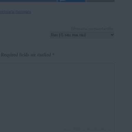
primaria timisoara
filtreaza comentariile
Required fields are marked
*
inca
1000
caractere ramase