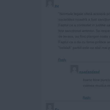
eu
“Normele legale oferă această posi
societatea noastră a fost sancțio
Faptul ca a contestat in justitie 
fost sanctionat anterior. Sa respe
de terasa, au fost plangeri toata 
Faptul ca o da cu teme politice ara
“celalalt” partid este cu atat mai p
Reply
esadasdasd
foarte bine punct
culmea muzica ma
Reply
Eu