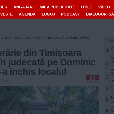
IBER
ANGAJĂRI
MICA PUBLICITATE
UTILE
VIDEO
OVESTE
AGENDA
LUGOJ
PODCAST
DIALOGURI S
ie din Timișoara anunță că îl dă în judecată pe Dominic Fritz
Cele
Cr
1
rărie din Timișoara
in
Sp
 în judecată pe Dominic
si
2
me
-a închis localul
se
No
3
25
po
1 15:33
Ba
Comentarii
e-
4
fu
Tâ
5
pe
VI
6
Ce