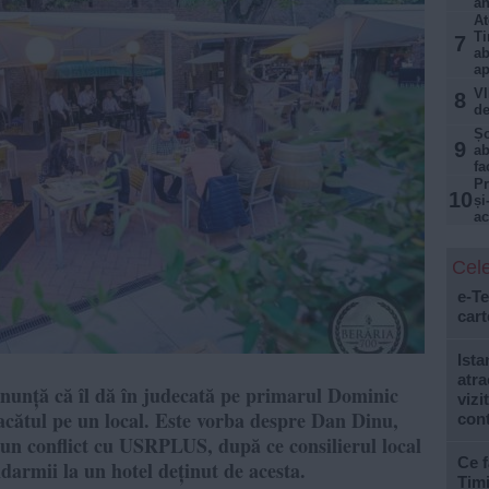
an
At
Ti
7
ab
ap
VI
8
de
Șo
9
ab
fa
Pr
10
și
ac
Cele
e-Te
cart
Ista
atra
nunță că îl dă în judecată pe primarul Dominic
vizi
 lacătul pe un local. Este vorba despre Dan Dinu,
con
-un conflict cu USRPLUS, după ce consilierul local
Ce f
armii la un hotel deținut de acesta.
Tim