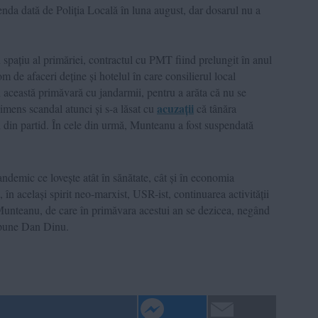
enda dată de Poliția Locală în luna august, dar dosarul nu a
spațiu al primăriei, contractul cu PMT fiind prelungit în anul
 de afaceri deține și hotelul în care consilierul local
astă primăvară cu jandarmii, pentru a arăta că nu se
acuzații
imens scandal atunci și s-a lăsat cu
că tânăra
 ei din partid. În cele din urmă, Munteanu a fost suspendată
ndemic ce lovește atât în sănătate, cât și în economia
 în același spirit neo-marxist, USR-ist, continuarea activității
Munteanu, de care în primăvara acestui an se dezicea, negând
spune Dan Dinu.