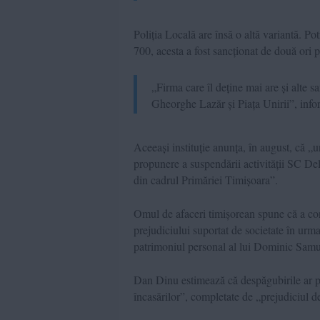
Poliția Locală are însă o altă variantă. Pot
700, acesta a fost sancționat de două ori p
„Firma care îl deține mai are și alte sa
Gheorghe Lazăr și Piața Unirii”, info
Aceeași instituție anunța, în august, că „
propunere a suspendării activității SC De
din cadrul Primăriei Timișoara”.
Omul de afaceri timișorean spune că a conte
prejudiciului suportat de societate în urma
patrimoniul personal al lui Dominic Samue
Dan Dinu estimează că despăgubirile ar pu
încasărilor”, completate de „prejudiciul d