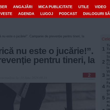
IBER
ANGAJĂRI
MICA PUBLICITATE
UTILE
VIDEO
OVESTE
AGENDA
LUGOJ
PODCAST
DIALOGURI S
că nu este o jucărie!”. Campanie de prevenție pentru tineri, la
Cele
Ti
rică nu este o jucărie!”.
1
Ti
ne
Sc
venție pentru tineri, la
Ro
2
CJ
le
VI
2
3
în
eactualizat la:
10 June 2026 09:16
cr
Comentarii
Fe
4
Fi
gi
Și
5
pu
ec
Au
ia