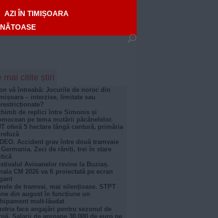
AZI ÎN TIMIȘOARA
ĂNĂTOASE
 mai citite știri
on vă întreabă: Jocurile de noroc din
mișoara – interzise, limitate sau
restricționate?
himb de replici între Simonis și
mocean pe tema mutării păcănelelor.
T oferă 5 hectare lângă centură, primăria
 refuză
DEO. Accident grav între două tramvaie
 Germania. Zeci de răniți, trei în stare
itică
stivalul Avioanelor revine la Buziaș.
nala CM 2026 va fi proiectată pe ecran
gant
nele de tramvai, mai silențioase. STPT
ne din august în funcțiune un
hipament mult-lăudat
stria face angajări pentru sezonul de
rnă. Salarii de aproape 30.000 de euro pe