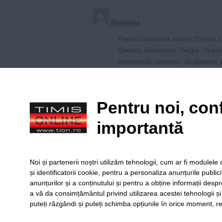
Romania
Faceti campania asta in Elvetia, 
Olanda, Germania, Belgia, Spani
trotinetistii! Uitasem! Va plateste 
Reply
Pentru noi, conf
tepes
importantă
aha, si totusi in
nimeni pe trotuar
carduri, printre 
Noi și partenerii noștri utilizăm tehnologii, cum ar fi module
și identificatorii cookie, pentru a personaliza anunțurile public
Reply
anunțurilor și a conținutului și pentru a obține informații despr
a vă da consimțământul privind utilizarea acestei tehnologii ș
puteți răzgândi și puteți schimba opțiunile în orice moment, re
SERVICII
Redact