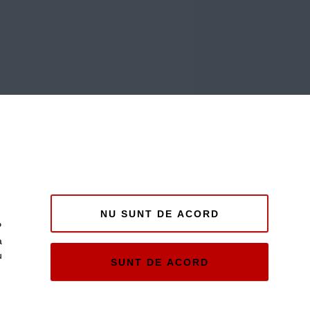
NU SUNT DE ACORD
P
a
u
SUNT DE ACORD
e și
ii