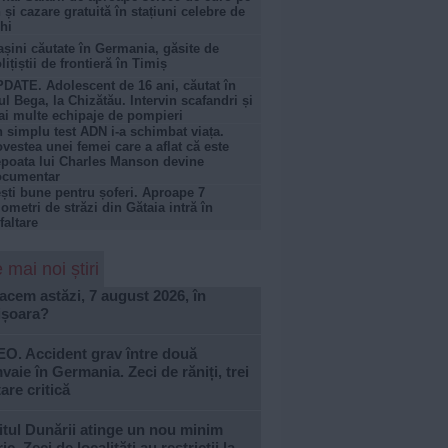
 și cazare gratuită în stațiuni celebre de
hi
șini căutate în Germania, găsite de
lițiștii de frontieră în Timiș
DATE. Adolescent de 16 ani, căutat în
ul Bega, la Chizătău. Intervin scafandri și
i multe echipaje de pompieri
 simplu test ADN i-a schimbat viața.
vestea unei femei care a aflat că este
poata lui Charles Manson devine
ocumentar
ști bune pentru șoferi. Aproape 7
lometri de străzi din Gătaia intră în
faltare
 mai noi știri
acem astăzi, 7 august 2026, în
ișoara?
EO. Accident grav între două
vaie în Germania. Zeci de răniți, trei
tare critică
tul Dunării atinge un nou minim
ric. Zeci de localități au restricții la