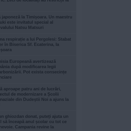
ă japoneză la Timișoara. Un maestru
ki este invitatul special al
ivalului Natsu Matsuri
ma respirație a lui Pergolesi: Stabat
r în Biserica Sf. Ecaterina, la
ișoara
isia Europeană avertizează
ânia după modificarea legii
rbonizării. Pot exista consecințe
nciare
 aproape patru ani de lucrări,
ectul de modernizare a Școlii
aziale din Dudeștii Noi a ajuns la
l
n ghiozdan donat, puteți ajuta un
l să înceapă anul școlar cu tot ce
nevoie. Campania revine la