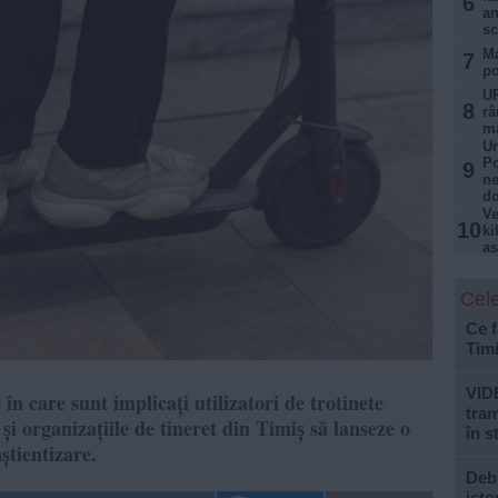
6
an
sc
Ma
7
po
UP
8
râ
ma
Un
Po
9
ne
d
Ve
10
ki
as
Cele
Ce f
Tim
VID
n care sunt implicați utilizatori de trotinete
tram
 și organizațiile de tineret din Timiș să lanseze o
în s
știentizare.
Debi
isto