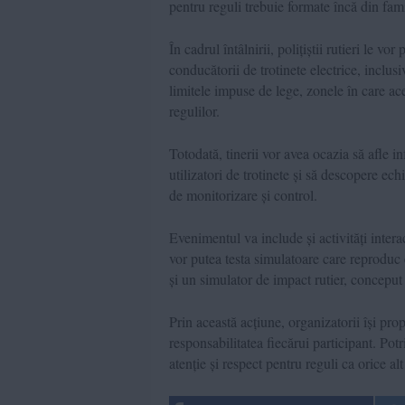
pentru reguli trebuie formate încă din fami
În cadrul întâlnirii, polițiștii rutieri le v
conducătorii de trotinete electrice, inclus
limitele impuse de lege, zonele în care ace
regulilor.
Totodată, tinerii vor avea ocazia să afle in
utilizatori de trotinete și să descopere ech
de monitorizare și control.
Evenimentul va include și activități interac
vor putea testa simulatoare care reproduc
și un simulator de impact rutier, concepu
Prin această acțiune, organizatorii își pro
responsabilitatea fiecărui participant. Potri
atenție și respect pentru reguli ca orice al