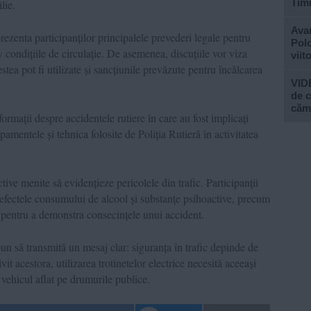
Tim
lie.
Avan
or prezenta participanților principalele prevederi legale pentru
Polo
iv condițiile de circulație. De asemenea, discuțiile vor viza
viit
stea pot fi utilizate și sancțiunile prevăzute pentru încălcarea
VIDE
de c
căm
formații despre accidentele rutiere în care au fost implicați
ipamentele și tehnica folosite de Poliția Rutieră în activitatea
tive menite să evidențieze pericolele din trafic. Participanții
 efectele consumului de alcool și substanțe psihoactive, precum
t pentru a demonstra consecințele unui accident.
pun să transmită un mesaj clar: siguranța în trafic depinde de
vit acestora, utilizarea trotinetelor electrice necesită aceeași
t vehicul aflat pe drumurile publice.