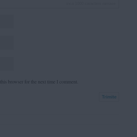
inca
1000
caractere ramase
his browser for the next time I comment.