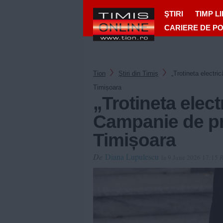
ŞTIRI
TIMP L
CARIERE DE P
Tion
Ştiri din Timiș
„Trotineta electri
Timișoara
„Trotineta elect
Campanie de pre
Timișoara
De
Diana Lupulescu
la 9 June 2026 17:15
R