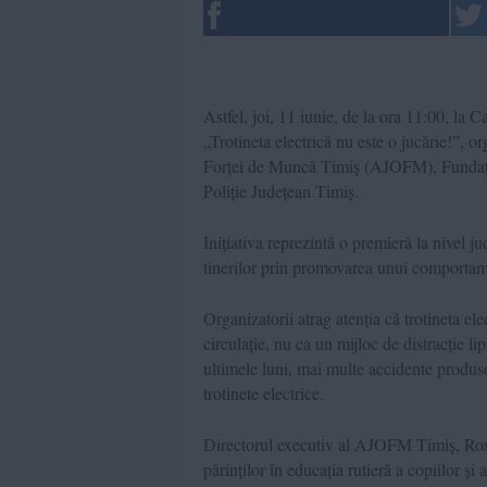
Astfel, joi, 11 iunie, de la ora 11:00, la
„Trotineta electrică nu este o jucărie!”, 
Forței de Muncă Timiș (AJOFM), Fundația
Poliție Județean Timiș.
Inițiativa reprezintă o premieră la nivel j
tinerilor prin promovarea unui comportame
Organizatorii atrag atenția că trotineta ele
circulație, nu ca un mijloc de distracție li
ultimele luni, mai multe accidente produse 
trotinete electrice.
Directorul executiv al AJOFM Timiș, Roxa
părinților în educația rutieră a copiilor și