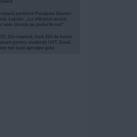
ișoara
sează șantierul Pasajului Slavici–
nă. Lațcău: „La sfârșitul anului
or vom circula pe podurile noi”
O. Din toamnă, încă 324 de locuri
azare pentru studenții UVT. Două
ine noi sunt aproape gata