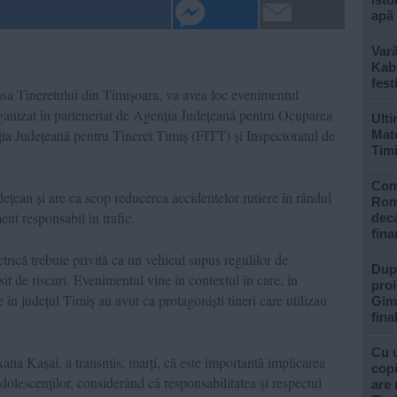
apă
Var
Kabu
fest
 Casa Tineretului din Timișoara, va avea loc evenimentul
organizat în parteneriat de Agenția Județeană pentru Ocuparea
Ulti
 Județeană pentru Tineret Timiș (FITT) și Inspectoratul de
Mate
Tim
Com
udețean și are ca scop reducerea accidentelor rutiere în rândul
Rom
nt responsabil în trafic.
deca
fina
ctrică trebuie privită ca un vehicul supus regulilor de
După
psit de riscuri. Evenimentul vine în contextul în care, în
proi
în județul Timiș au avut ca protagoniști tineri care utilizau
Gimn
fina
Cu u
na Kașai, a transmis, marți, că este importantă implicarea
copi
 adolescenților, considerând că responsabilitatea și respectul
are 