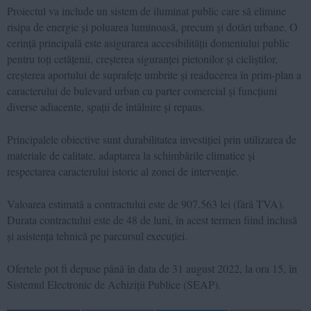
Proiectul va include un sistem de iluminat public care să elimine
risipa de energie și poluarea luminoasă, precum și dotări urbane. O
cerință principală este asigurarea accesibilității domeniului public
pentru toți cetățenii, creșterea siguranței pietonilor și cicliștilor,
creșterea aportului de suprafețe umbrite și readucerea în prim-plan a
caracterului de bulevard urban cu parter comercial și funcțiuni
diverse adiacente, spații de întâlnire și repaus.
Principalele obiective sunt durabilitatea investiției prin utilizarea de
materiale de calitate, adaptarea la schimbările climatice și
respectarea caracterului istoric al zonei de intervenție.
Valoarea estimată a contractului este de 907.563 lei (fără TVA).
Durata contractului este de 48 de luni, în acest termen fiind inclusă
și asistența tehnică pe parcursul execuției.
Ofertele pot fi depuse până în data de 31 august 2022, la ora 15, în
Sistemul Electronic de Achiziții Publice (SEAP).