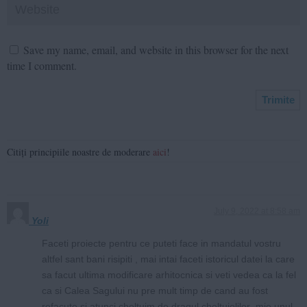
Save my name, email, and website in this browser for the next
time I comment.
Citiți principiile noastre de moderare
aici
!
July 9, 2022 at 8:58 am
Yoli
Faceti proiecte pentru ce puteti face in mandatul vostru
altfel sant bani risipiti , mai intai faceti istoricul datei la care
sa facut ultima modificare arhitocnica si veti vedea ca la fel
ca si Calea Sagului nu pre mult timp de cand au fost
refacute si atunci cheltuim de dragul cheltuielilor ,mie unul