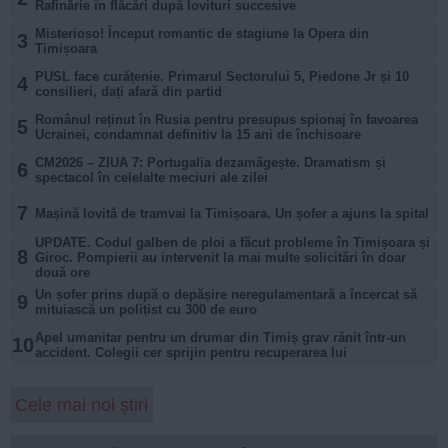
Rafinărie în flăcări după lovituri succesive
Misterioso! Început romantic de stagiune la Opera din
3
Timișoara
PUSL face curățenie. Primarul Sectorului 5, Piedone Jr și 10
4
consilieri, dați afară din partid
Românul reținut în Rusia pentru presupus spionaj în favoarea
5
Ucrainei, condamnat definitiv la 15 ani de închisoare
CM2026 – ZIUA 7: Portugalia dezamăgește. Dramatism și
6
spectacol în celelalte meciuri ale zilei
7
Mașină lovită de tramvai la Timișoara. Un șofer a ajuns la spital
UPDATE. Codul galben de ploi a făcut probleme în Timișoara și
8
Giroc. Pompierii au intervenit la mai multe solicitări în doar
două ore
Un șofer prins după o depășire neregulamentară a încercat să
9
mituiască un polițist cu 300 de euro
Apel umanitar pentru un drumar din Timiș grav rănit într-un
10
accident. Colegii cer sprijin pentru recuperarea lui
Cele mai noi știri