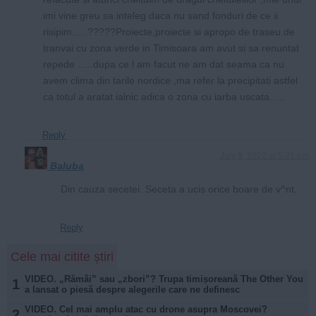
imi vine greu sa inteleg daca nu sand fonduri de ce ii
risipim…..?????Proiecte,proiecte si apropo de traseu de
tranvai cu zona verde in Timisoara am avut si sa renuntat
repede …..dupa ce l am facut ne am dat seama ca nu
avem clima din tarile nordice ,ma refer la precipitati astfel
ca totul a aratat ialnic adica o zona cu iarba uscata…..
Reply
July 9, 2022 at 5:21 pm
Baluba
Din cauza secetei. Seceta a ucis orice boare de v^nt.
Reply
Cele mai citite știri
VIDEO. „Rămâi” sau „zbori”? Trupa timișoreană The Other You
1
a lansat o piesă despre alegerile care ne definesc
VIDEO. Cel mai amplu atac cu drone asupra Moscovei?
2