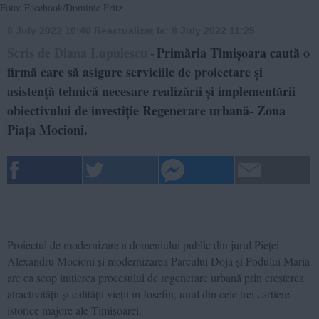
Foto: Facebook/Dominic Fritz
8 July 2022 10:40
Reactualizat la:
8 July 2022 11:25
Scris de Diana Lupulescu
Primăria Timișoara caută o
-
firmă care să asigure serviciile de proiectare și
asistență tehnică necesare realizării și implementării
obiectivului de investiție Regenerare urbană- Zona
Piața Mocioni.
Proiectul de modernizare a domeniului public din jurul Pieței
Alexandru Mocioni și modernizarea Parcului Doja și Podului Maria
are ca scop inițierea procesului de regenerare urbană prin creșterea
atractivității și calității vieții în Iosefin, unul din cele trei cartiere
istorice majore ale Timișoarei.