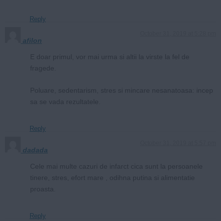
Reply
October 31, 2019 at 5:28 pm
afilon
E doar primul, vor mai urma si altii la virste la fel de
fragede.
Poluare, sedentarism, stres si mincare nesanatoasa: incep
sa se vada rezultatele.
Reply
October 31, 2019 at 5:57 pm
dadada
Cele mai multe cazuri de infarct cica sunt la persoanele
tinere, stres, efort mare , odihna putina si alimentatie
proasta.
Reply