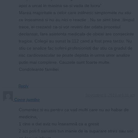
apoi a urcat in masina sa-si vada de lucru”
Marea majoritate a celor care intilnesc simptomele nu stiu
ce inseamna si nu au nici o reactie . Nu se simt bine ,timpul
trece, ei crezand ca-si vor reveni dar odata procesul
declansat, fara asistenta medicala de obicei are consecinte
tragice. Colegii au sunat la 112 cand a fost prea tarziu. Nu
stiu ce analize fac soferii profesionisti dar stiu ca gradul de
risc cardiovascular se poate depista in urma unor analize
putin mai complexe. Cauzele sunt foarte multe.
Condoleante familiei.
Reply
November 1, 2019 at 8:11 am
Coco jumbo
Comentez si eu pentru ca vad multi care nu au habar de
medicina,
1 cine a dat aviz nu înseamnă ca a gresit
2 azi poti fi sanatos tun manie de la suparare stres sau soc
sa faci un infarct