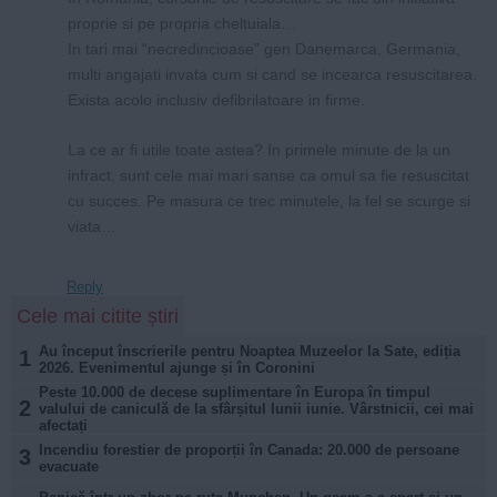
proprie si pe propria cheltuiala…
In tari mai “necredincioase” gen Danemarca, Germania,
multi angajati invata cum si cand se incearca resuscitarea.
Exista acolo inclusiv defibrilatoare in firme.
La ce ar fi utile toate astea? In primele minute de la un
infract, sunt cele mai mari sanse ca omul sa fie resuscitat
cu succes. Pe masura ce trec minutele, la fel se scurge si
viata…
Reply
Cele mai citite știri
Au început înscrierile pentru Noaptea Muzeelor la Sate, ediția
1
2026. Evenimentul ajunge și în Coronini
Peste 10.000 de decese suplimentare în Europa în timpul
2
valului de caniculă de la sfârșitul lunii iunie. Vârstnicii, cei mai
afectați
Incendiu forestier de proporții în Canada: 20.000 de persoane
3
evacuate