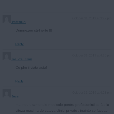
October 31, 2019 at 3:27 pm
Valentin
Dumnezeu să-l ierte !!!
Reply
October 31, 2019 at 4:15 pm
no_da_cum
Ce plm ii viata asta!
Reply
October 31, 2019 at 4:23 pm
tirist
mai nou examenele medicale pentru profesionisti se fac la
viteza maxima de cateva clinici private , inainte se faceau