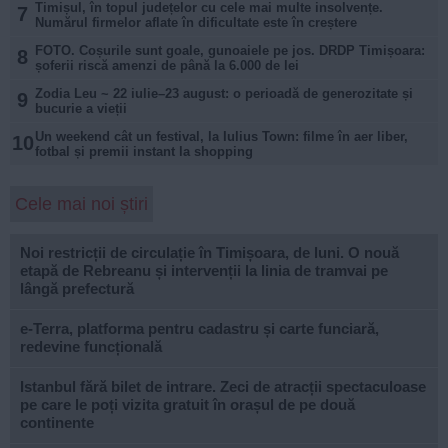
Timișul, în topul județelor cu cele mai multe insolvențe.
7
Numărul firmelor aflate în dificultate este în creștere
FOTO. Coșurile sunt goale, gunoaiele pe jos. DRDP Timișoara:
8
șoferii riscă amenzi de până la 6.000 de lei
Zodia Leu ~ 22 iulie–23 august: o perioadă de generozitate și
9
bucurie a vieții
Un weekend cât un festival, la Iulius Town: filme în aer liber,
10
fotbal și premii instant la shopping
Cele mai noi știri
Noi restricții de circulație în Timișoara, de luni. O nouă
etapă de Rebreanu și intervenții la linia de tramvai pe
lângă prefectură
e-Terra, platforma pentru cadastru și carte funciară,
redevine funcțională
Istanbul fără bilet de intrare. Zeci de atracții spectaculoase
pe care le poți vizita gratuit în orașul de pe două
continente