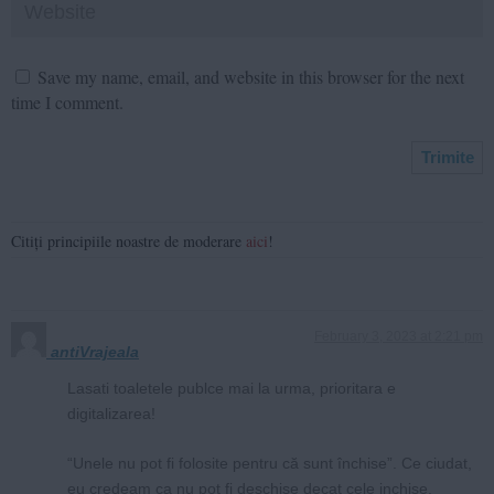
Save my name, email, and website in this browser for the next
time I comment.
Citiți principiile noastre de moderare
aici
!
February 3, 2023 at 2:21 pm
antiVrajeala
Lasati toaletele publce mai la urma, prioritara e
digitalizarea!
“Unele nu pot fi folosite pentru că sunt închise”. Ce ciudat,
eu credeam ca nu pot fi deschise decat cele inchise.