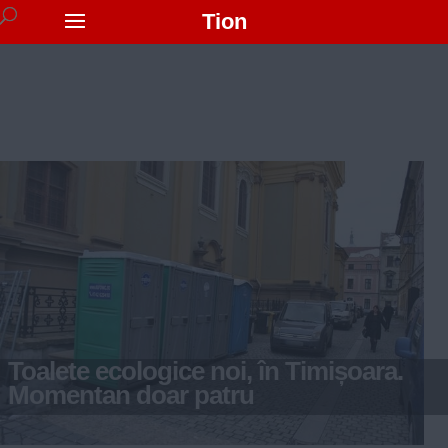
Tion
Toalete ecologice noi, în Timișoara.
Momentan doar patru