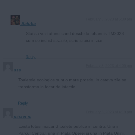
February 3, 2023 at 5:30 pm
Baluba
Stai sa vezi atunci cand deschide Iohannis TM2023
cum se inchid strazile, scrie si aici in ziar.
Reply
February 3, 2023 at 4:05 pm
sss
Toaletele ecologice sunt o mare prostie. In cateva zile se
transforma in focar de infectie.
Reply
February 3, 2023 at 4:19 pm
mister m
Exista totusi macar 3 toalete publice in centru. Una in
Parcul Central, una in Piata Operei si una in Piata Unirii.