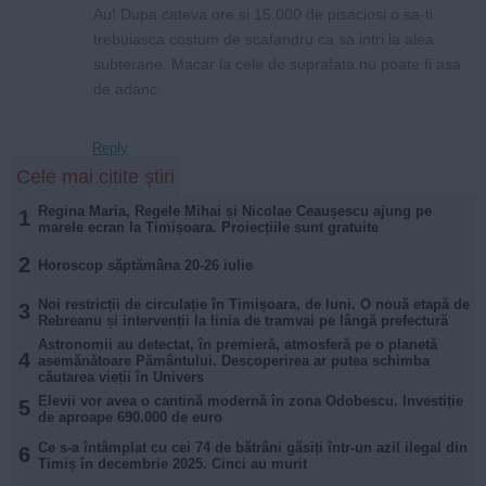
Au! Dupa cateva ore si 15.000 de pisaciosi o sa-ti
trebuiasca costum de scafandru ca sa intri la alea
subterane. Macar la cele de suprafata nu poate fi asa
de adanc.
Reply
Cele mai citite știri
Regina Maria, Regele Mihai și Nicolae Ceaușescu ajung pe
1
marele ecran la Timișoara. Proiecțiile sunt gratuite
2
Horoscop săptămâna 20-26 iulie
Noi restricții de circulație în Timișoara, de luni. O nouă etapă de
3
Rebreanu și intervenții la linia de tramvai pe lângă prefectură
Astronomii au detectat, în premieră, atmosferă pe o planetă
4
asemănătoare Pământului. Descoperirea ar putea schimba
căutarea vieții în Univers
Elevii vor avea o cantină modernă în zona Odobescu. Investiție
5
de aproape 690.000 de euro
Ce s-a întâmplat cu cei 74 de bătrâni găsiți într-un azil ilegal din
6
Timiș în decembrie 2025. Cinci au murit