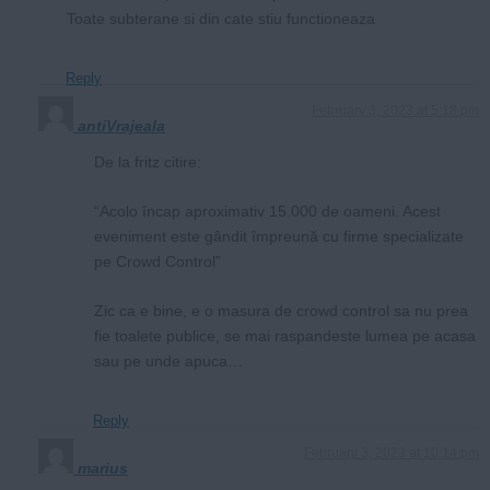
Toate subterane si din cate stiu functioneaza
Reply
February 3, 2023 at 5:18 pm
antiVrajeala
De la fritz citire:
“Acolo încap aproximativ 15.000 de oameni. Acest
eveniment este gândit împreună cu firme specializate
pe Crowd Control”
Zic ca e bine, e o masura de crowd control sa nu prea
fie toalete publice, se mai raspandeste lumea pe acasa
sau pe unde apuca…
Reply
February 3, 2023 at 10:14 pm
marius