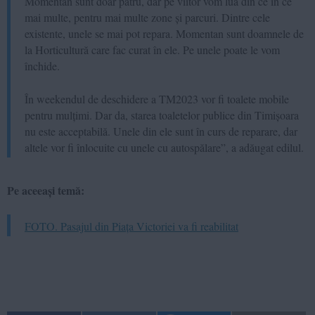
Momentan sunt doar patru, dar pe viitor vom lua din ce în ce
mai multe, pentru mai multe zone și parcuri. Dintre cele
existente, unele se mai pot repara. Momentan sunt doamnele de
la Horticultură care fac curat în ele. Pe unele poate le vom
închide.
În weekendul de deschidere a TM2023 vor fi toalete mobile
pentru mulțimi. Dar da, starea toaletelor publice din Timișoara
nu este acceptabilă. Unele din ele sunt în curs de reparare, dar
altele vor fi înlocuite cu unele cu autospălare”, a adăugat edilul.
Pe aceeași temă:
FOTO. Pasajul din Piața Victoriei va fi reabilitat