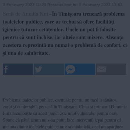
3 February 2023 11:20
Reactualizat la:
3 February 2023 13:53
Scris de Amalia Kui
În Timișoara trenează problema
-
toaletelor publice, care ar trebui să ofere facilități
igienice tuturor cetățenilor. Unele nu pot fi folosite
pentru că sunt închise, iar altele sunt mizere. Absența
acestora reprezintă nu numai o problemă de confort, ci
și una de salubritate.
Problema toaletelor publice, esențiale pentru un mediu sănătos,
curat și confortabil, persistă în Timișoara. Chiar și primarul Dominic
Fritz recunoaște că acest punct este unul vulnerabil pentru oraș.
Spune că până acum nu s-au putut face intervenții legal pentru că
niciuna dintre toaletele publice nu era intabulată, deci nu aparținea