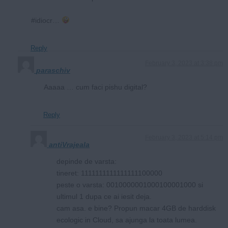
#idiocr…
Reply
February 3, 2023 at 3:38 pm
paraschiv
Aaaaa … cum faci pishu digital?
Reply
February 3, 2023 at 5:14 pm
antiVrajeala
depinde de varsta:
tineret: 1111111111111111100000
peste o varsta: 0010000001000100001000 si
ultimul 1 dupa ce ai iesit deja.
cam asa. e bine? Propun macar 4GB de harddisk
ecologic in Cloud, sa ajunga la toata lumea.