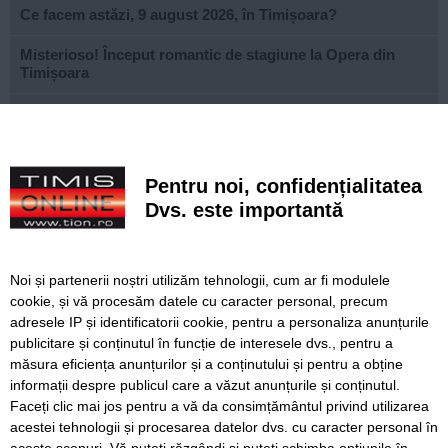
Ce facem astăzi, 9 august 2026, în Timișoara?
Misterioso! Început romantic de stagiune la Opera din
Timișoara
Construcție impresionantă din Imperiul Roman, scoasă la
iveală de nivelul scăzut al Dunării
Continuă modernizarea centrului pietonal al Lugojului.
Pentru noi, confidențialitatea
Contract de 21 de milioane de lei, finanțat european
Dvs. este importantă
Poli scapă de înfrângere, dar pleacă doar cu un punct din
deplasarea cu Șelimbăr
Noi și partenerii noștri utilizăm tehnologii, cum ar fi modulele
Noi puncte de hidratare în oraș. S-a alăturat și mediul
cookie, și vă procesăm datele cu caracter personal, precum
privat inițiativei Primăriei Timișoara
adresele IP și identificatorii cookie, pentru a personaliza anunțurile
publicitare și conținutul în funcție de interesele dvs., pentru a
„Recidivă” la baza sportivă din Dacia. Primăria a ridicat
niște echipamente amplasate ilegal
măsura eficiența anunțurilor și a conținutului și pentru a obține
informații despre publicul care a văzut anunțurile și conținutul.
Faceți clic mai jos pentru a vă da consimțământul privind utilizarea
acestei tehnologii și procesarea datelor dvs. cu caracter personal în