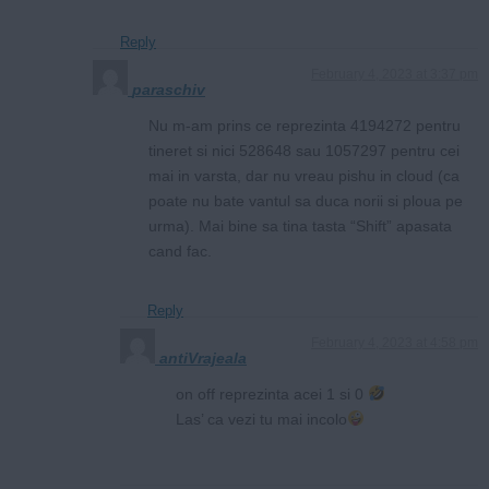
Reply
February 4, 2023 at 3:37 pm
paraschiv
Nu m-am prins ce reprezinta 4194272 pentru
tineret si nici 528648 sau 1057297 pentru cei
mai in varsta, dar nu vreau pishu in cloud (ca
poate nu bate vantul sa duca norii si ploua pe
urma). Mai bine sa tina tasta “Shift” apasata
cand fac.
Reply
February 4, 2023 at 4:58 pm
antiVrajeala
on off reprezinta acei 1 si 0
Las’ ca vezi tu mai incolo