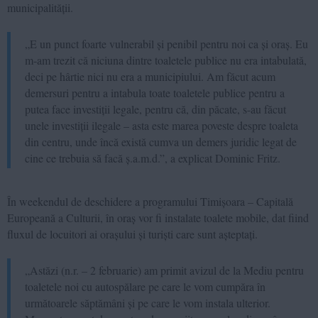
municipalității.
„E un punct foarte vulnerabil și penibil pentru noi ca și oraș. Eu
m-am trezit că niciuna dintre toaletele publice nu era intabulată,
deci pe hârtie nici nu era a municipiului. Am făcut acum
demersuri pentru a intabula toate toaletele publice pentru a
putea face investiții legale, pentru că, din păcate, s-au făcut
unele investiții ilegale – asta este marea poveste despre toaleta
din centru, unde încă există cumva un demers juridic legat de
cine ce trebuia să facă ș.a.m.d.”, a explicat Dominic Fritz.
În weekendul de deschidere a programului Timișoara – Capitală
Europeană a Culturii, în oraș vor fi instalate toalete mobile, dat fiind
fluxul de locuitori ai orașului și turiști care sunt așteptați.
„Astăzi (n.r. – 2 februarie) am primit avizul de la Mediu pentru
toaletele noi cu autospălare pe care le vom cumpăra în
următoarele săptămâni și pe care le vom instala ulterior.