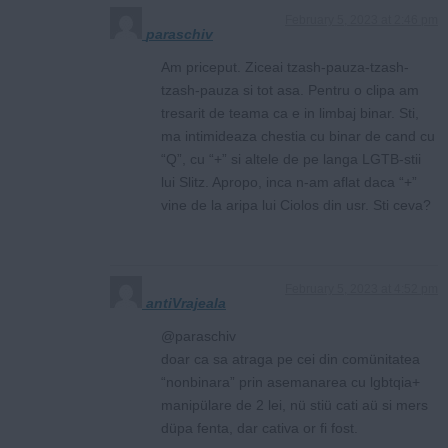
February 5, 2023 at 2:46 pm
paraschiv
Am priceput. Ziceai tzash-pauza-tzash-
tzash-pauza si tot asa. Pentru o clipa am
tresarit de teama ca e in limbaj binar. Sti,
ma intimideaza chestia cu binar de cand cu
“Q”, cu “+” si altele de pe langa LGTB-stii
lui Slitz. Apropo, inca n-am aflat daca “+”
vine de la aripa lui Ciolos din usr. Sti ceva?
February 5, 2023 at 4:52 pm
antiVrajeala
@paraschiv
doar ca sa atraga pe cei din comünitatea
“nonbinara” prin asemanarea cu lgbtqia+
manipülare de 2 lei, nü stiü cati aü si mers
düpa fenta, dar cativa or fi fost.