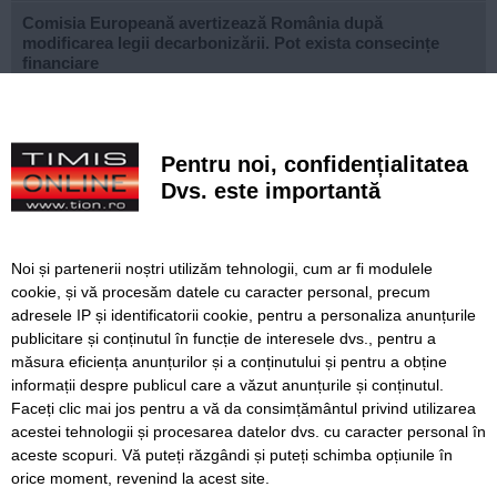
Comisia Europeană avertizează România după
modificarea legii decarbonizării. Pot exista consecințe
financiare
După aproape patru ani de lucrări, proiectul de
modernizare a Școlii Gimnaziale din Dudeștii Noi a ajuns
la final
Pentru noi, confidențialitatea
Dvs. este importantă
Cu un ghiozdan donat, puteți ajuta un copil să înceapă
anul școlar cu tot ce are nevoie. Campania revine la
Timișoara
Noi și partenerii noștri utilizăm tehnologii, cum ar fi modulele
Avansează șantierul Pasajului Slavici–Polonă. Lațcău: „La
cookie, și vă procesăm datele cu caracter personal, precum
sfârșitul anului viitor vom circula pe podurile noi”
adresele IP și identificatorii cookie, pentru a personaliza anunțurile
publicitare și conținutul în funcție de interesele dvs., pentru a
VIDEO. Din toamnă, încă 324 de locuri de cazare pentru
studenții UVT. Două cămine noi sunt aproape gata
măsura eficiența anunțurilor și a conținutului și pentru a obține
informații despre publicul care a văzut anunțurile și conținutul.
Faceți clic mai jos pentru a vă da consimțământul privind utilizarea
acestei tehnologii și procesarea datelor dvs. cu caracter personal în
aceste scopuri. Vă puteți răzgândi și puteți schimba opțiunile în
SERVICII
Redactia
Folosinta Cookie-urilor
orice moment, revenind la acest site.