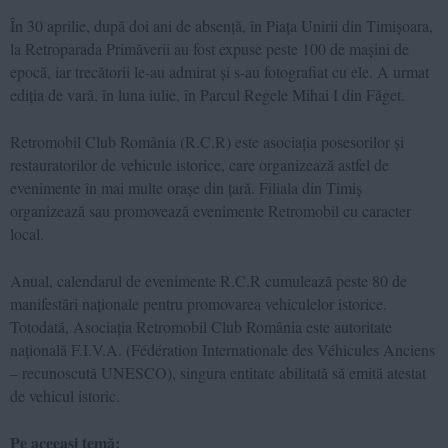
În 30 aprilie, după doi ani de absență, în Piața Unirii din Timișoara,
la Retroparada Primăverii au fost expuse peste 100 de mașini de
epocă, iar trecătorii le-au admirat și s-au fotografiat cu ele. A urmat
ediția de vară, în luna iulie, în Parcul Regele Mihai I din Făget.
Retromobil Club România (R.C.R) este asociația posesorilor și
restauratorilor de vehicule istorice, care organizează astfel de
evenimente în mai multe orașe din țară. Filiala din Timiș
organizează sau promovează evenimente Retromobil cu caracter
local.
Anual, calendarul de evenimente R.C.R cumulează peste 80 de
manifestări naționale pentru promovarea vehiculelor istorice.
Totodată, Asociația Retromobil Club România este autoritate
națională F.I.V.A. (Fédération Internationale des Véhicules Anciens
– recunoscută UNESCO), singura entitate abilitată să emită atestat
de vehicul istoric.
Pe aceeași temă: