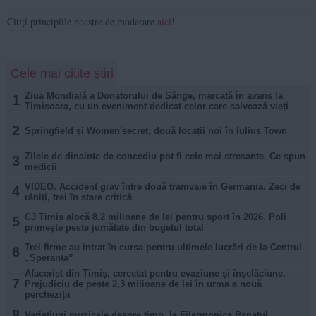
Citiți principiile noastre de moderare
aici
!
Cele mai citite știri
Ziua Mondială a Donatorului de Sânge, marcată în avans la
1
Timișoara, cu un eveniment dedicat celor care salvează vieți
2
Springfield și Women'secret, două locații noi în Iulius Town
Zilele de dinainte de concediu pot fi cele mai stresante. Ce spun
3
medicii
VIDEO. Accident grav între două tramvaie în Germania. Zeci de
4
răniți, trei în stare critică
CJ Timiș alocă 8,2 milioane de lei pentru sport în 2026. Poli
5
primește peste jumătate din bugetul total
Trei firme au intrat în cursa pentru ultimele lucrări de la Centrul
6
„Speranța”
Afacerist din Timiș, cercetat pentru evaziune și înșelăciune.
7
Prejudiciu de peste 2,3 milioane de lei în urma a nouă
percheziții
8
Variațiuni muzicale despre timp, la Filarmonica Banatul