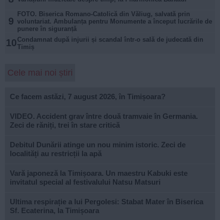
FOTO. Biserica Romano-Catolică din Văliug, salvată prin
9
voluntariat. Ambulanța pentru Monumente a început lucrările de
punere în siguranță
Condamnat după injurii și scandal într-o sală de judecată din
10
Timiș
Cele mai noi știri
Ce facem astăzi, 7 august 2026, în Timișoara?
VIDEO. Accident grav între două tramvaie în Germania.
Zeci de răniți, trei în stare critică
Debitul Dunării atinge un nou minim istoric. Zeci de
localități au restricții la apă
Vară japoneză la Timișoara. Un maestru Kabuki este
invitatul special al festivalului Natsu Matsuri
Ultima respirație a lui Pergolesi: Stabat Mater în Biserica
Sf. Ecaterina, la Timișoara