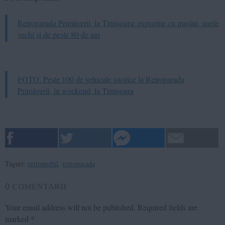
Retroparada Primăverii, la Timișoara: expoziție cu mașini, unele
vechi și de peste 80 de ani
FOTO. Peste 100 de vehicule istorice la Retroparada
Primăverii, în weekend, la Timișoara
Taguri:
retromobil
,
retroparada
0
COMENTARII
Your email address will not be published.
Required fields are
marked
*