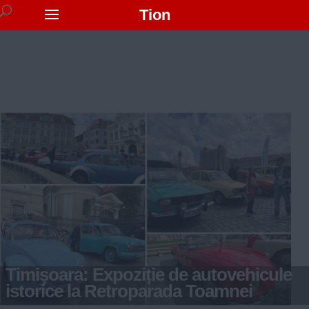
Tion
Timișoara: Expoziție de autovehicule
istorice la Retroparada Toamnei