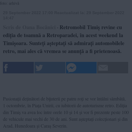
foto: arhivă
29 September 2022 17:00
Reactualizat la:
29 September 2022
14:47
Scris de Oana Bocănici
Retromobil Timiș revine cu
-
ediția de toamnă a Retroparadei, în acest weekend la
Timișoara. Sunteți așteptați să admirați automobilele
retro, mai ales că vremea se anunță a fi prietenoasă.
Pasionații deținători de bijuterii pe patru roți se vor întâlni sâmbătă,
1 octombrie, în Piața Unirii, cu iubitorii de autoturisme retro. Ediția
din Timiș va avea loc între orele 10 și 14 și vor fi prezente peste 100
de vehicule mai vechi de 30 de ani. Sunt așteptați colecționari și din
Arad, Hunedoara și Caraș Severin.