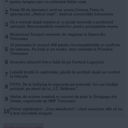
pentru terapia care i-a schimbat fetiței viața
Peste 90 de dansatori urcă pe scena Cinema Timiș în
2
spectacolul „Ritmul vieții”, dedicat comunității timișorene
Ce e normal după naștere și ce poate ascunde o problemă
3
serioasă. Recomandările medicilor pentru proaspetele mame
Misterioso! Început romantic de stagiune la Opera din
4
Timișoara
15 persoane în vizorul ANI pentru incompatibilități și conflicte
5
de interese. Pe listă și un medic, fost candidat la Primăria
Timișoara
6
Incendiu izbucnit într-o hală de pe Centura Lugojului
Lebădă ținută în captivitate, găsită de polițiști după un control
7
la Ghizela
FOTO. De la bullying la siguranța pe trotinetă. Ce i-au învățat
8
polițiștii pe elevii de la „I.C. Brătianu”
Atelier de scriere creativă și concert de pian la Sinagoga din
9
Cetate, organizate de UMF Timișoara
Filmul săptămânii: „Ziua adevărului”, când omenirea află că nu
10
a fost niciodată singură