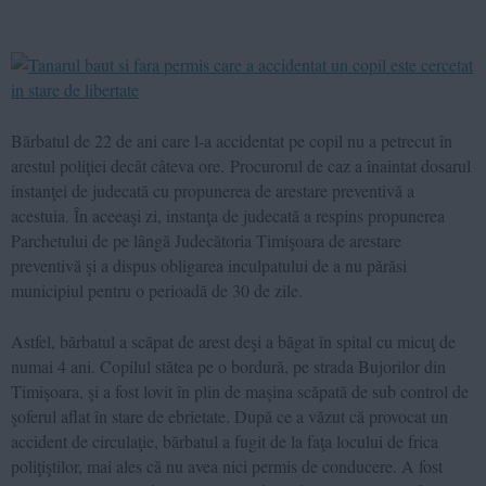
Bărbatul de 22 de ani care l-a accidentat pe copil nu a petrecut în
arestul poliţiei decât câteva ore. Procurorul de caz a înaintat dosarul
instanţei de judecată cu propunerea de arestare preventivă a
acestuia. În aceeaşi zi, instanţa de judecată a respins propunerea
Parchetului de pe lângă Judecătoria Timişoara de arestare
preventivă şi a dispus obligarea inculpatului de a nu părăsi
municipiul pentru o perioadă de 30 de zile.
Astfel, bărbatul a scăpat de arest deşi a băgat în spital cu micuţ de
numai 4 ani. Copilul stătea pe o bordură, pe strada Bujorilor din
Timişoara, şi a fost lovit în plin de maşina scăpată de sub control de
şoferul aflat în stare de ebrietate. După ce a văzut că provocat un
accident de circulaţie, bărbatul a fugit de la faţa locului de frica
poliţiştilor, mai ales că nu avea nici permis de conducere. A fost