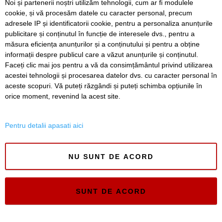
Noi și partenerii noștri utilizăm tehnologii, cum ar fi modulele
cookie, și vă procesăm datele cu caracter personal, precum
Ce facem astăzi, 8 august 2026, în Timișoara?
adresele IP și identificatorii cookie, pentru a personaliza anunțurile
publicitare și conținutul în funcție de interesele dvs., pentru a
Cum arată televizorul care schimbă serile de acasă, fără
complicații
măsura eficiența anunțurilor și a conținutului și pentru a obține
informații despre publicul care a văzut anunțurile și conținutul.
Faceți clic mai jos pentru a vă da consimțământul privind utilizarea
acestei tehnologii și procesarea datelor dvs. cu caracter personal în
aceste scopuri. Vă puteți răzgândi și puteți schimba opțiunile în
SERVICII
Redactia
Folosinta Cookie-urilor
orice moment, revenind la acest site.
Termeni si conditii de utilizare
Politica de confidentialitate
Pentru detalii apasati aici
Regulament postare și moderare comentarii
NU SUNT DE ACORD
SUNT DE ACORD
Timiș Online
ISSN 3008-2323