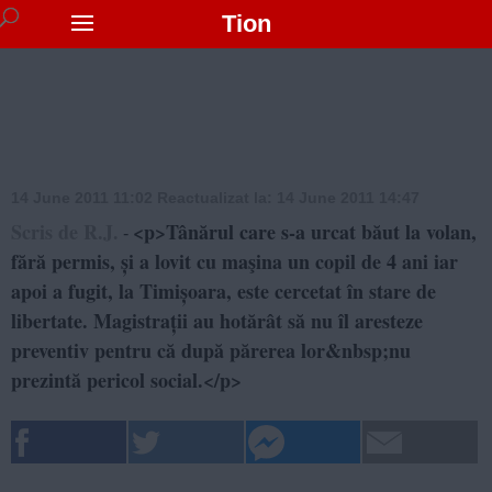
Tion
14 June 2011 11:02
Reactualizat la:
14 June 2011 14:47
Scris de R.J.
<p>Tânărul care s-a urcat băut la volan,
-
fără permis, și a lovit cu maşina un copil de 4 ani iar
apoi a fugit, la Timișoara, este cercetat în stare de
libertate. Magistrații au hotărât să nu îl aresteze
preventiv pentru că după părerea lor&nbsp;nu
prezintă pericol social.</p>