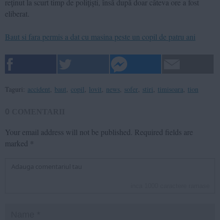
reţinut la scurt timp de poliţişti, însă după doar câteva ore a fost
eliberat.
Baut si fara permis a dat cu masina peste un copil de patru ani
Taguri:
accident
,
baut
,
copil
,
lovit
,
news
,
sofer
,
stiri
,
timisoara
,
tion
0
COMENTARII
Your email address will not be published.
Required fields are
marked
*
inca
1000
caractere ramase