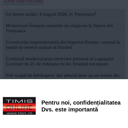
Cele mai noi știri
Ce facem astăzi, 9 august 2026, în Timișoara?
Misterioso! Început romantic de stagiune la Opera din
Timișoara
Construcție impresionantă din Imperiul Roman, scoasă la
iveală de nivelul scăzut al Dunării
Continuă modernizarea centrului pietonal al Lugojului.
Contract de 21 de milioane de lei, finanțat european
Poli scapă de înfrângere, dar pleacă doar cu un punct din
deplasarea cu Șelimbăr
Noi puncte de hidratare în oraș. S-a alăturat și mediul
privat inițiativei Primăriei Timișoara
Pentru noi, confidențialitatea
„Recidivă” la baza sportivă din Dacia. Primăria a ridicat
Dvs. este importantă
niște echipamente amplasate ilegal
Lucrări ale SDM în Timișoara, astăzi, 8 august