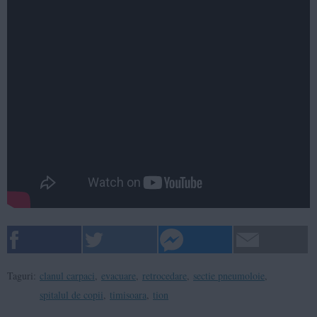
Taguri:
clanul carpaci
,
evacuare
,
retrocedare
,
sectie pneumoloie
,
spitalul de copii
,
timisoara
,
tion