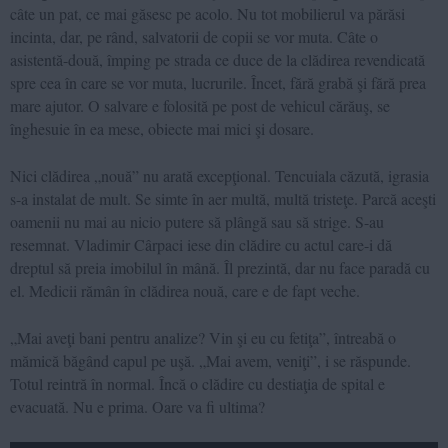
câte un pat, ce mai găsesc pe acolo. Nu tot mobilierul va părăsi
incinta, dar, pe rând, salvatorii de copii se vor muta. Câte o
asistentă-două, împing pe strada ce duce de la clădirea revendicată
spre cea în care se vor muta, lucrurile. Încet, fără grabă şi fără prea
mare ajutor. O salvare e folosită pe post de vehicul cărăuş, se
înghesuie în ea mese, obiecte mai mici şi dosare.
Nici clădirea „nouă” nu arată excepţional. Tencuiala căzută, igrasia
s-a instalat de mult. Se simte în aer multă, multă tristeţe. Parcă aceşti
oamenii nu mai au nicio putere să plângă sau să strige. S-au
resemnat. Vladimir Cârpaci iese din clădire cu actul care-i dă
dreptul să preia imobilul în mână. Îl prezintă, dar nu face paradă cu
el. Medicii rămân în clădirea nouă, care e de fapt veche.
„Mai aveţi bani pentru analize? Vin şi eu cu fetiţa”, întreabă o
mămică băgând capul pe uşă. „Mai avem, veniţi”, i se răspunde.
Totul reintră în normal. Încă o clădire cu destiaţia de spital e
evacuată. Nu e prima. Oare va fi ultima?