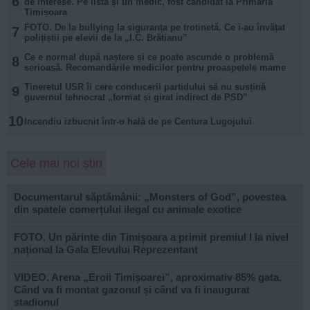
6
de interese. Pe listă și un medic, fost candidat la Primăria
Timișoara
FOTO. De la bullying la siguranța pe trotinetă. Ce i-au învățat
7
polițiștii pe elevii de la „I.C. Brătianu”
Ce e normal după naștere și ce poate ascunde o problemă
8
serioasă. Recomandările medicilor pentru proaspetele mame
Tineretul USR îi cere conducerii partidului să nu susțină
9
guvernul tehnocrat „format și girat indirect de PSD”
10
Incendiu izbucnit într-o hală de pe Centura Lugojului
Cele mai noi știri
Documentarul săptămânii: „Monsters of God”, povestea
din spatele comerțului ilegal cu animale exotice
FOTO. Un părinte din Timișoara a primit premiul I la nivel
național la Gala Elevului Reprezentant
VIDEO. Arena „Eroii Timișoarei”, aproximativ 85% gata.
Când va fi montat gazonul și când va fi inaugurat
stadionul