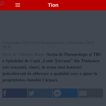
Tion
1 November 2013 12:50
Reactualizat la:
1 November 2013
18:45
Scris de Valentin Rusu
Secţia de Pneumologie şi TBC
-
a Spitalului de Copii „Louis Ţurcanu” din Timişoara
este evacuată, vineri, în urma unei hotărâri
judecătoreşti de eliberare a spaţiului care a ajuns în
proprietatea clanului Cârpaci.