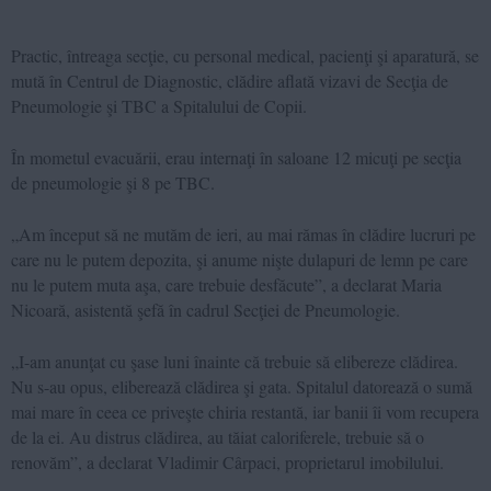
Practic, întreaga secţie, cu personal medical, pacienţi şi aparatură, se
mută în Centrul de Diagnostic, clădire aflată vizavi de Secţia de
Pneumologie şi TBC a Spitalului de Copii.
În mometul evacuării, erau internaţi în saloane 12 micuţi pe secţia
de pneumologie şi 8 pe TBC.
„Am început să ne mutăm de ieri, au mai rămas în clădire lucruri pe
care nu le putem depozita, şi anume nişte dulapuri de lemn pe care
nu le putem muta aşa, care trebuie desfăcute”, a declarat Maria
Nicoară, asistentă şefă în cadrul Secţiei de Pneumologie.
„I-am anunţat cu şase luni înainte că trebuie să elibereze clădirea.
Nu s-au opus, eliberează clădirea şi gata. Spitalul datorează o sumă
mai mare în ceea ce priveşte chiria restantă, iar banii îi vom recupera
de la ei. Au distrus clădirea, au tăiat caloriferele, trebuie să o
renovăm”, a declarat Vladimir Cârpaci, proprietarul imobilului.