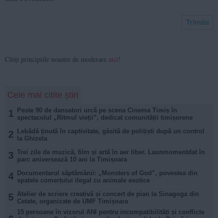
Citiți principiile noastre de moderare
aici
!
Cele mai citite știri
Peste 90 de dansatori urcă pe scena Cinema Timiș în
1
spectacolul „Ritmul vieții”, dedicat comunității timișorene
Lebădă ținută în captivitate, găsită de polițiști după un control
2
la Ghizela
Trei zile de muzică, film și artă în aer liber. Launmomentdat în
3
parc aniversează 10 ani la Timișoara
Documentarul săptămânii: „Monsters of God”, povestea din
4
spatele comerțului ilegal cu animale exotice
Atelier de scriere creativă și concert de pian la Sinagoga din
5
Cetate, organizate de UMF Timișoara
15 persoane în vizorul ANI pentru incompatibilități și conflicte