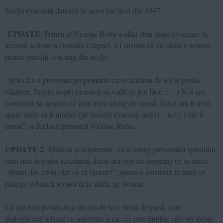
Secţia evacuată datează în acest loc încă din 1947.
UPDATE
: Primarul Nicolae Robu a aflat abia după evacuare de
această acţiune a clanului Cârpaci. El susţine că va căuta o soluţie
pentru micuţii evacuaţi din secţie.
„Ştiu că s-a prezentat proprietarul cu solicitarea de a i se preda
clădirea. Juriştii noştri încearcă să vadă ce pot face. (…) Noi am
continuat să sperăm că vom avea câştig de cauză. Dacă am fi avut
spaţii unde să îi mutăm (pe micuţii evacuaţi astăzi – n.r.), i-am fi
mutat”, a declarat primarul Nicolae Robu.
UPDATE 2
: Medicii şi asistentele, ca şi întreg personalul spitalului,
erau mai degrabă resemnaţi decât nervoşi ori surprinşi că se mută.
„Ştiam din 2006, dar ce să facem?”, spune o asistentă în timp ce
păzeşte o bancă scoasă deja afară, pe trotuar.
La uşă este postat deja un om de la o firmă de pază, care
dialoghează relaxat cu asistenta şi cu cei care împing câte un dulap,