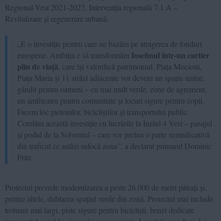
Regional Vest 2021-2027, Intervenția regională 7.1.A –
Revitalizare și regenerare urbană.
„E o investiție pentru care ne bazăm pe atragerea de fonduri
Iosefinul într-un cartier
europene. Ambiția e să transformăm
plin de viață
, care își valorifică patrimoniul. Piața Mocioni,
Piața Maria și 11 străzi adiacente vor deveni un spațiu unitar,
gândit pentru oameni – cu mai mult verde, zone de agrement,
un amfiteatru pentru comunitate și locuri sigure pentru copii.
Facem loc pietonilor, bicicliștilor și transportului public.
Corelăm această investiție cu lucrările la Inelul 4 Vest – pasajul
și podul de la Solventul – care vor prelua o parte semnificativă
din traficul ce astăzi sufocă zona”, a declarat primarul Dominic
Fritz.
Proiectul prevede modernizarea a peste 26.000 de metri pătrați și,
printre altele, dublarea spațiul verde din zonă. Proiectul mai include
trotuare mai largi, piste sigure pentru bicicliști, benzi dedicate