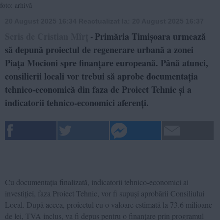
foto: arhivă
20 August 2025 16:34
Reactualizat la:
20 August 2025 16:37
Scris de Cristian Mîrț
Primăria Timișoara urmează
-
să depună proiectul de regenerare urbană a zonei
Piața Mocioni spre finanțare europeană. Până atunci,
consilierii locali vor trebui să aprobe documentația
tehnico-economică din faza de Proiect Tehnic și a
indicatorii tehnico-economici aferenți.
Cu documentația finalizată, indicatorii tehnico-economici ai
investiției, faza Proiect Tehnic, vor fi supuși aprobării Consiliului
Local. După aceea, proiectul cu o valoare estimată la 73.6 milioane
de lei, TVA inclus, va fi depus pentru o finanțare prin programul