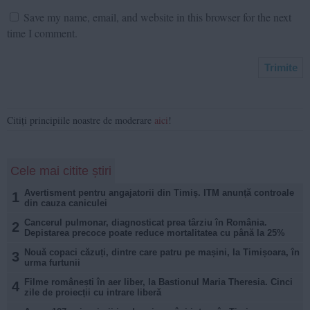
Save my name, email, and website in this browser for the next
time I comment.
Citiți principiile noastre de moderare
aici
!
Cele mai citite știri
Avertisment pentru angajatorii din Timiș. ITM anunță controale
1
din cauza caniculei
Cancerul pulmonar, diagnosticat prea târziu în România.
2
Depistarea precoce poate reduce mortalitatea cu până la 25%
Nouă copaci căzuți, dintre care patru pe mașini, la Timișoara, în
3
urma furtunii
Filme românești în aer liber, la Bastionul Maria Theresia. Cinci
4
zile de proiecții cu intrare liberă