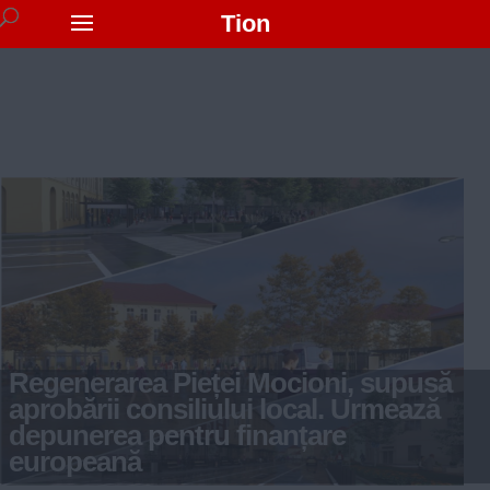
Tion
Regenerarea Pieței Mocioni, supusă
aprobării consiliului local. Urmează
depunerea pentru finanțare
europeană