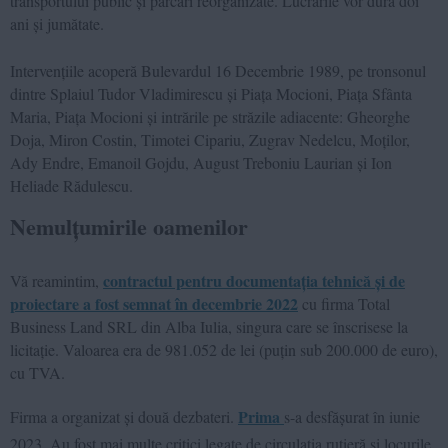
transportului public și parcări reorganizate. Lucrările vor dura doi
ani și jumătate.
Intervențiile acoperă Bulevardul 16 Decembrie 1989, pe tronsonul
dintre Splaiul Tudor Vladimirescu și Piața Mocioni, Piața Sfânta
Maria, Piața Mocioni și intrările pe străzile adiacente: Gheorghe
Doja, Miron Costin, Timotei Cipariu, Zugrav Nedelcu, Moților,
Ady Endre, Emanoil Gojdu, August Treboniu Laurian și Ion
Heliade Rădulescu.
Nemulțumirile oamenilor
contractul pentru documentația tehnică și de
Vă reamintim,
proiectare a fost semnat în decembrie 2022
cu firma Total
Business Land SRL din Alba Iulia, singura care se înscrisese la
licitație. Valoarea era de 981.052 de lei (puțin sub 200.000 de euro),
cu TVA.
Prima
Firma a organizat și două dezbateri.
s-a desfășurat în iunie
2023. Au fost mai multe critici legate de circulația rutieră și locurile