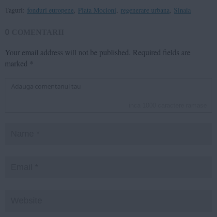
Taguri:
fonduri europene
,
Piata Mocioni
,
regenerare urbana
,
Sinaia
0
COMENTARII
Your email address will not be published.
Required fields are
marked
*
inca
1000
caractere ramase