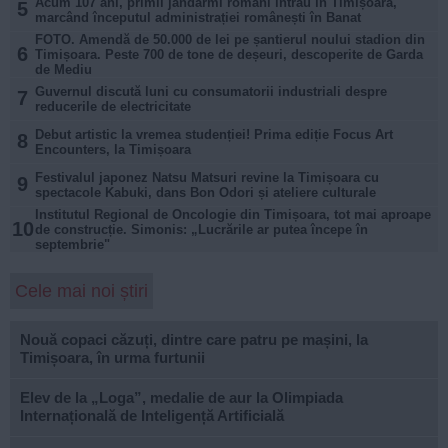
Acum 107 ani, primii jandarmi români intrau în Timișoara,
5
marcând începutul administrației românești în Banat
FOTO. Amendă de 50.000 de lei pe șantierul noului stadion din
6
Timișoara. Peste 700 de tone de deșeuri, descoperite de Garda
de Mediu
Guvernul discută luni cu consumatorii industriali despre
7
reducerile de electricitate
Debut artistic la vremea studenției! Prima ediție Focus Art
8
Encounters, la Timișoara
Festivalul japonez Natsu Matsuri revine la Timișoara cu
9
spectacole Kabuki, dans Bon Odori și ateliere culturale
Institutul Regional de Oncologie din Timișoara, tot mai aproape
10
de construcție. Simonis: „Lucrările ar putea începe în
septembrie"
Cele mai noi știri
Nouă copaci căzuți, dintre care patru pe mașini, la
Timișoara, în urma furtunii
Elev de la „Loga”, medalie de aur la Olimpiada
Internațională de Inteligență Artificială