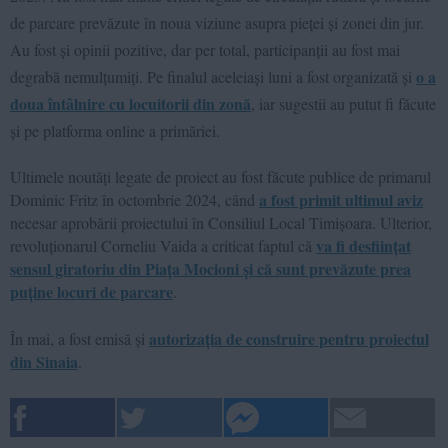
de parcare prevăzute în noua viziune asupra pieței și zonei din jur.
Au fost și opinii pozitive, dar per total, participanții au fost mai
o a
degrabă nemulțumiți. Pe finalul aceleiași luni a fost organizată și
doua întâlnire cu locuitorii din zonă
, iar sugestii au putut fi făcute
și pe platforma online a primăriei.
Ultimele noutăți legate de proiect au fost făcute publice de primarul
a fost primit ultimul aviz
Dominic Fritz în octombrie 2024, când
necesar aprobării proiectului în Consiliul Local Timișoara. Ulterior,
va fi desființat
revoluționarul Corneliu Vaida a criticat faptul că
sensul giratoriu din Piața Mocioni și că sunt prevăzute prea
puține locuri de parcare
.
autorizația de construire pentru proiectul
În mai, a fost emisă și
din Sinaia
.