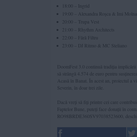
18:00 – Ingrid
19:00 – Alexandra Roșca & Imi Molna
20:00 – Trupa Vest
21:00 – Rhythm Architects
22:00 – Fără Filtru
23:00 – DJ Ritmo & MC Steliano
DoomFest 3.0 continuă tradiția implicării 
să strângă 4.574 de euro pentru susținerea
Acasă în Banat. În acest an, proiectul a v
Severin, în doar trei zile.
Dacă vreți să fiți printre cei care contri
Faptelor Bune, puteți face donații în co
RO98BRDE360SV97038523600, deschis l