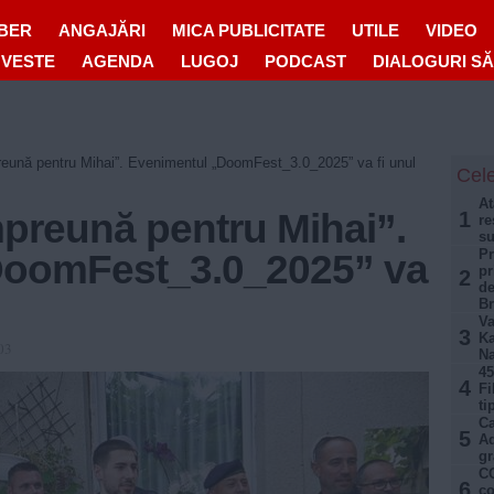
IBER
ANGAJĂRI
MICA PUBLICITATE
UTILE
VIDEO
OVESTE
AGENDA
LUGOJ
PODCAST
DIALOGURI S
nă pentru Mihai”. Evenimentul „DoomFest_3.0_2025” va fi unul
Cele
At
reună pentru Mihai”.
1
re
su
Pr
DoomFest_3.0_2025” va
pr
2
de
B
Va
3
Ka
03
Na
45
4
Fi
ti
Ca
5
Aq
gr
CO
6
co