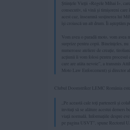
Științele Vieții «Regele Mihai I», care
consecutiv, să vină și timișoreni care
acest caz, înseamnă susținerea lui Miha
își croiască un alt drum. Îi așteptăm p
Vom avea o paradă moto, vom avea muz
surprize pentru copii. Bineînțeles, nu
numeroase ateliere de creație, tiroliană
acțiunii îi vom folosi pentru procesul 
care are atâta nevoie”, a transmis 
Moto Law Enforcement) și director al
Clubul Doomstriker LEMC România este f
„Pe această cale toți partenerii și cola
invitați să se alăture acestui demers b
viață normală. Informațiile despre ev
pe pagina USVT”, spune Rectorul U.S.