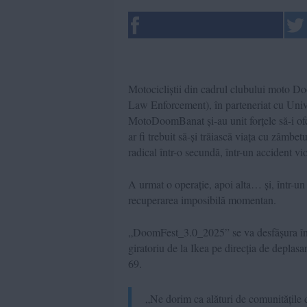
Motocicliștii din cadrul clubului moto
Law Enforcement), în parteneriat cu Univer
MotoDoomBanat și-au unit forțele să-i ofe
ar fi trebuit să-și trăiască viața cu zâmbet
radical într-o secundă, într-un accident vio
A urmat o operație, apoi alta… și, într-un
recuperarea imposibilă momentan.
„DoomFest_3.0_2025” se va desfășura în 
giratoriu de la Ikea pe direcția de deplasa
69.
„Ne dorim ca alături de comunitățile de