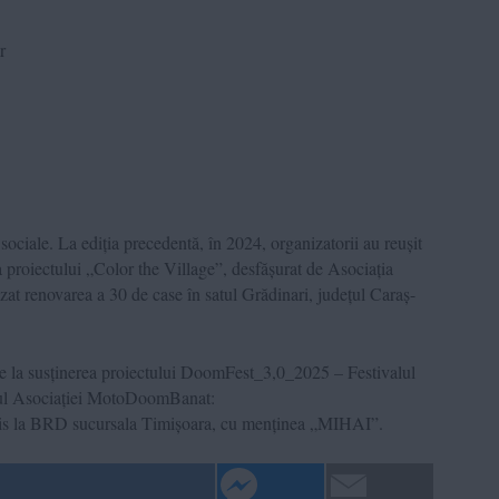
r
sociale. La ediția precedentă, în 2024, organizatorii au reușit
 proiectului „Color the Village”, desfășurat de Asociația
izat renovarea a 30 de case în satul Grădinari, județul Caraș-
buie la susținerea proiectului DoomFest_3,0_2025 – Festivalul
ntul Asociației MotoDoomBanat:
a BRD sucursala Timișoara, cu menținea „MIHAI”.