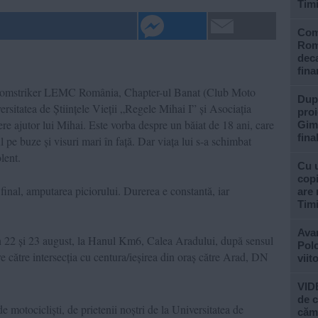
Tim
Com
Rom
deca
fina
 Doomstriker LEMC România, Chapter-ul Banat (Club Moto
După
sitatea de Științele Vieții „Regele Mihai I” și Asociația
proi
re ajutor lui Mihai. Este vorba despre un băiat de 18 ani, care
Gimn
fina
ul pe buze și visuri mari în față. Dar viața lui s-a schimbat
lent.
Cu u
copi
 final, amputarea piciorului. Durerea e constantă, iar
are 
Tim
Avan
22 și 23 august, la Hanul Km6, Calea Aradului, după sensul
Polo
re către intersecția cu centura/ieșirea din oraș către Arad, DN
viit
VIDE
de c
 motocicliști, de prietenii noștri de la Universitatea de
căm