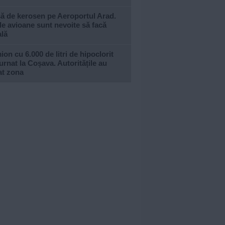
ă de kerosen pe Aeroportul Arad.
e avioane sunt nevoite să facă
ală
on cu 6.000 de litri de hipoclorit
urnat la Coșava. Autoritățile au
at zona