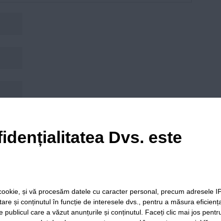
his browser for the next time I comment.
idențialitatea Dvs. este
le cookie, și vă procesăm datele cu caracter personal, precum adresele I
itare și conținutul în funcție de interesele dvs., pentru a măsura eficienț
e publicul care a văzut anunțurile și conținutul. Faceți clic mai jos pentr