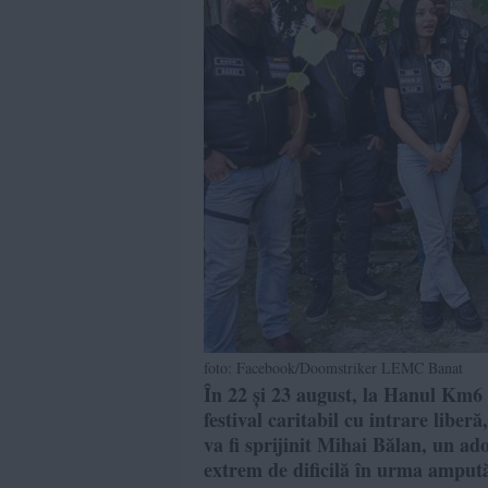
foto: Facebook/Doomstriker LEMC Banat
În 22 și 23 august, la Hanul Km6
festival caritabil cu intrare lib
va fi sprijinit Mihai Bălan, un ad
extrem de dificilă în urma ampută