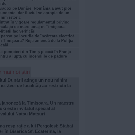
rde
radox pe Dunăre: România a avut ploi
undente, dar fluviul se apropie de un
nim istoric
intrat în vigoare regulamentul privind
rculația de mare tonaj în Timișoara.
lițiștii fac verificări
 parcat pe locurile de încărcare electrică
n Timișoara? Riști amendă de la Poliția
cală
ei pompieri din Timiș pleacă în Franța
ntru a lupta cu incendiile de pădure
 mai noi știri
tul Dunării atinge un nou minim
ric. Zeci de localități au restricții la
ă japoneză la Timișoara. Un maestru
ki este invitatul special al
ivalului Natsu Matsuri
ma respirație a lui Pergolesi: Stabat
r în Biserica Sf. Ecaterina, la