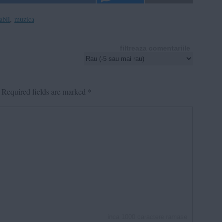
abil
,
muzica
filtreaza comentariile
Required fields are marked
*
inca
1000
caractere ramase