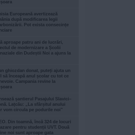
ișoara
isia Europeană avertizează
ânia după modificarea legii
rbonizării. Pot exista consecințe
nciare
 aproape patru ani de lucrări,
ectul de modernizare a Școlii
aziale din Dudeștii Noi a ajuns la
l
n ghiozdan donat, puteți ajuta un
l să înceapă anul școlar cu tot ce
nevoie. Campania revine la
ișoara
sează șantierul Pasajului Slavici–
nă. Lațcău: „La sfârșitul anului
or vom circula pe podurile noi”
O. Din toamnă, încă 324 de locuri
azare pentru studenții UVT. Două
ine noi sunt aproape gata