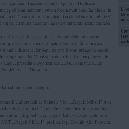
 este partener al acestui eveniment pentru al treilea an
 înțeleg că doar împreună putem facem mult bine. Iar binele, în
Lips
Unel
i, un tânăr care, în urma tragicului accident suferit, trebuie să
esc
e toți cei cu inimă mare să vină la evenimentul nostru caritabil.
Cami
ică rock, folk, jazz și oldies. Am pregătit numeroase
răst
izol
 vor lipsi celebrele zone destinate copiilor, unde vom avea
 și multă distracție, iar banii pe care îi vom strânge în cadrul
de recuperare a lui Mihai și pentru achiziționarea protezei de
Attila Hajdu, președinte Doomstriker LEMC România (Club
 Poliției Locale Timișoara.
ormat din oameni ai legii.
boratorii Universității de Științele Vieții ,,Regele Mihai I” sunt
enefic, de a da unui tânăr, aflat la început de drum, șansa la o
eniment sunt disponibile pe pagina dedicată evenimentului și
V.T. ,,Regele Mihai I”, prof. dr. ing. Cosmin Alin Popescu.