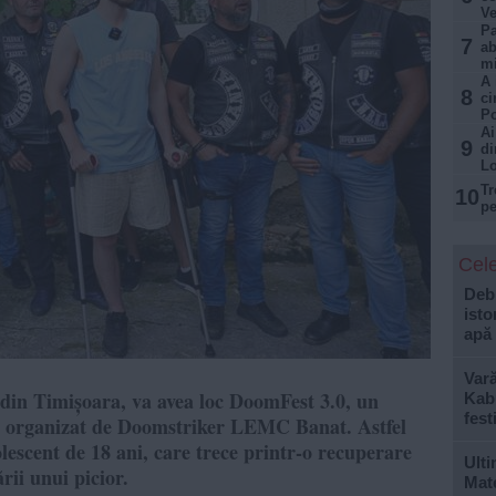
Ve
Pa
7
ab
mi
A 
8
ci
Po
Ai
9
di
Lo
Tr
10
pe
Cele
Debi
isto
apă
Var
 din Timișoara, va avea loc DoomFest 3.0, un
Kabu
fest
eră, organizat de Doomstriker LEMC Banat. Astfel
olescent de 18 ani, care trece printr-o recuperare
Ulti
rii unui picior.
Mate