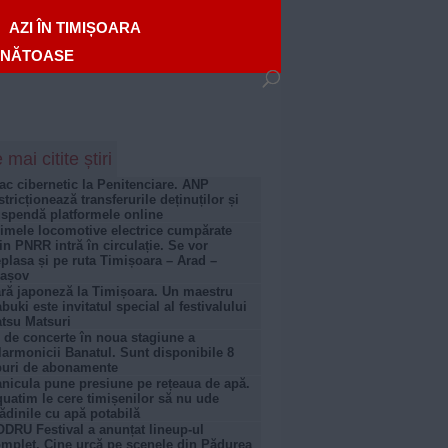
AZI ÎN TIMIȘOARA
ĂNĂTOASE
 mai citite știri
ac cibernetic la Penitenciare. ANP
stricționează transferurile deținuților și
spendă platformele online
imele locomotive electrice cumpărate
in PNRR intră în circulație. Se vor
plasa și pe ruta Timișoara – Arad –
rașov
ră japoneză la Timișoara. Un maestru
buki este invitatul special al festivalului
tsu Matsuri
 de concerte în noua stagiune a
larmonicii Banatul. Sunt disponibile 8
puri de abonamente
nicula pune presiune pe rețeaua de apă.
uatim le cere timișenilor să nu ude
ădinile cu apă potabilă
DRU Festival a anunțat lineup-ul
mplet. Cine urcă pe scenele din Pădurea