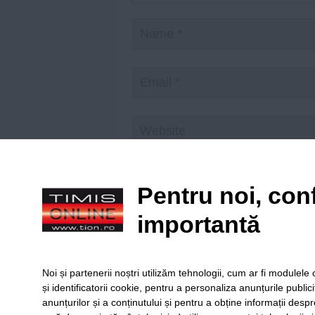
Save my name, email, and website in t
Pentru noi, conf
importantă
Citiți principiile noastre de moderare
aici
!
Noi și partenerii noștri utilizăm tehnologii, cum ar fi module
și identificatorii cookie, pentru a personaliza anunțurile public
anunțurilor și a conținutului și pentru a obține informații despr