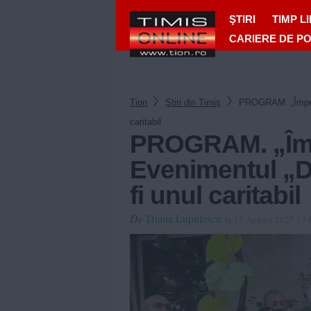
ŞTIRI
TIMP L
CARIERE DE P
Tion
Ştiri din Timiș
PROGRAM. „Împreu
caritabil
PROGRAM. „Împ
Evenimentul „
fi unul caritabil
De
Diana Lupulescu
la 15 August 2025 17: