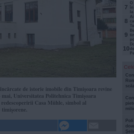
O 
7
în
la
Ai
8
ca
T
Be
9
ti
po
Do
10
de
Pe
Cele
Cons
Roma
scăz
încărcate de istorie imobile din Timișoara revine
6 mai, Universitatea Politehnica Timișoara
Con
 redescoperirii Casa Mühle, simbol al
piet
 timișorene.
mili
Poli
doar
Șel