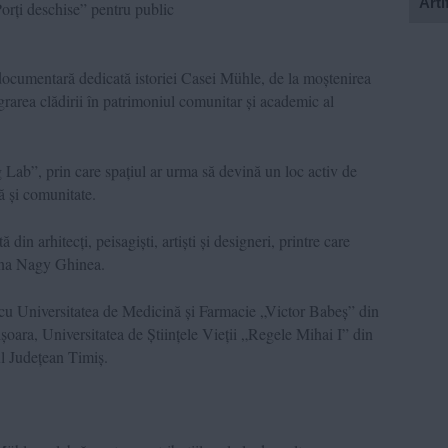
Arti
orți deschise” pentru public
 documentară dedicată istoriei Casei Mühle, de la moștenirea
egrarea clădirii în patrimoniul comunitar și academic al
 Lab”, prin care spațiul ar urma să devină un loc activ de
ră și comunitate.
din arhitecți, peisagiști, artiști și designeri, printre care
na Nagy Ghinea.
 cu Universitatea de Medicină și Farmacie „Victor Babeș” din
șoara, Universitatea de Științele Vieții „Regele Mihai I” din
l Județean Timiș.