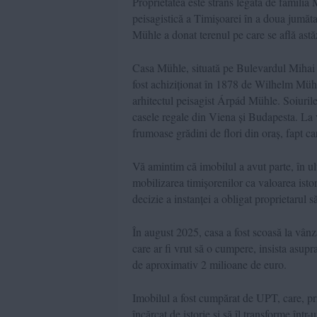
Proprietatea este strâns legată de familia 
peisagistică a Timișoarei în a doua jumăta
Mühle a donat terenul pe care se află astăz
Casa Mühle, situată pe Bulevardul Mihai Vi
fost achiziționat în 1878 de Wilhelm Mühle
arhitectul peisagist Árpád Mühle. Soiurile
casele regale din Viena și Budapesta. La 
frumoase grădini de flori din oraș, fapt ca
Vă amintim că imobilul a avut parte, în ult
mobilizarea timișorenilor ca valoarea istor
decizie a instanței a obligat proprietarul să
În august 2025, casa a fost scoasă la vânz
care ar fi vrut să o cumpere, insista asup
de aproximativ 2 milioane de euro.
Imobilul a fost cumpărat de UPT, care, pri
încărcat de istorie și să îl transforme într-u