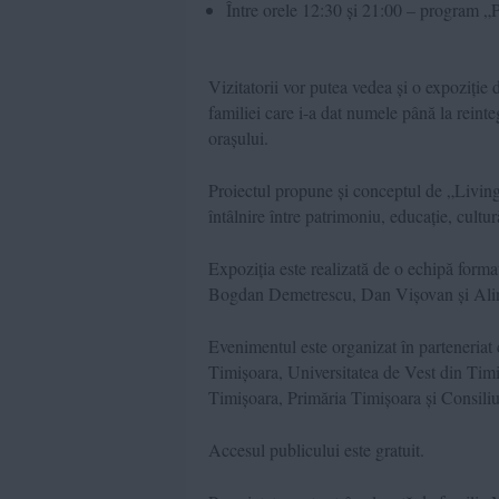
Între orele 12:30 și 21:00 – program „P
Vizitatorii vor putea vedea și o expoziție
familiei care i-a dat numele până la reint
orașului.
Proiectul propune și conceptul de „Living
întâlnire între patrimoniu, educație, cultu
Expoziția este realizată de o echipă formată 
Bogdan Demetrescu, Dan Vișovan și Ali
Evenimentul este organizat în parteneriat
Timișoara, Universitatea de Vest din Timi
Timișoara, Primăria Timișoara și Consiliu
Accesul publicului este gratuit.