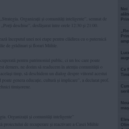
Noi 
alăt
Strategia. Organizații și comunități inteligente”, semnat de
Prim
Porți deschise”, desfășurat între orele 12:30 și 21:00.
„Rec
Prim
ză începutul unei noi etape pentru clădirea cu o puternică
ampl
lie de grădinari și florari Mühle.
Lucr
aug
cuperată pentru patrimoniul public, ci un loc care poate
cest demers, ne dorim să readucem în atenția comunității o
Ce f
 același timp, să deschidem un dialog despre viitorul acestui
Tim
l poate genera educație, cultură și implicare”, a declarat prof.
ehnici timișorene.
Cum 
seri
Nouă
mași
ia. Organizații și comunități inteligente”
Elev
ă proiectului de recuperare și reactivare a Casei Mühle
Olim