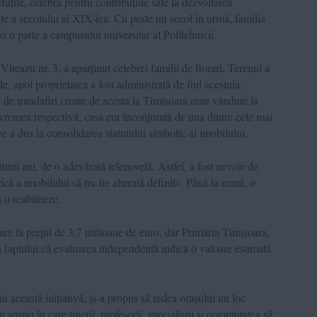
Mühle, celebră pentru contribuțiile sale la dezvoltarea
te a secolului al XIX-lea. Cu peste un secol în urmă, familia
i o parte a campusului universitar al Politehnicii.
teazu nr. 3, a aparținut celebrei familii de florari. Terenul a
, apoi proprietatea a fost administrată de fiul acestuia,
 de trandafiri create de acesta la Timișoara erau vândute la
vremea respectivă, casa era înconjurată de una dintre cele mai
re a dus la consolidarea statutului simbolic al imobilului.
imii ani, de o adevărată telenovelă. Astfel, a fost nevoie de
ică a imobilului să nu fie alterată definitv. Până la urmă, o
 o reabiliteze.
are la prețul de 3,7 milioane de euro, dar Primăria Timișoara,
ra faptului că evaluarea independentă indica o valoare estimată
n această inițiativă, și-a propus să redea orașului un loc
n spațiu în care tinerii, profesorii, specialiștii și comunitatea să