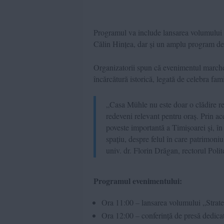
Programul va include lansarea volumului „
Călin Hințea, dar și un amplu program de „
Organizatorii spun că evenimentul marchea
încărcătură istorică, legată de celebra fami
„Casa Mühle nu este doar o clădire re
redeveni relevant pentru oraș. Prin a
poveste importantă a Timișoarei și, în
spațiu, despre felul în care patrimoniu
univ. dr. Florin Drăgan, rectorul Polit
Programul evenimentului:
Ora 11:00 – lansarea volumului „Strateg
Ora 12:00 – conferință de presă dedicat