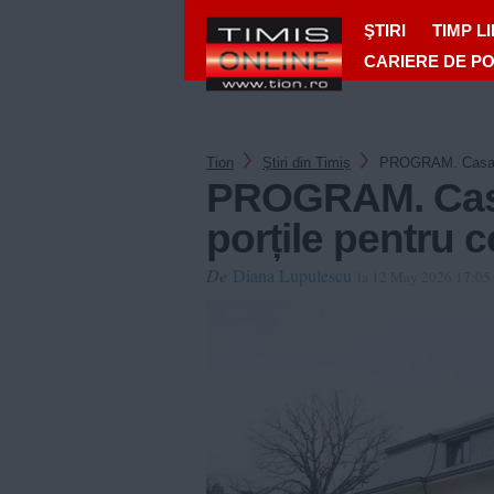
ŞTIRI
TIMP L
CARIERE DE P
Tion
Ştiri din Timiș
PROGRAM. Casa Mü
PROGRAM. Casa
porțile pentru 
De
Diana Lupulescu
la 12 May 2026 17:05