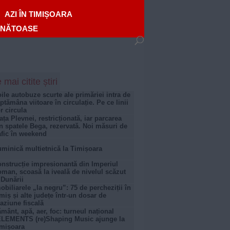
AZI ÎN TIMIȘOARA
ĂNĂTOASE
 mai citite știri
ile autobuze scurte ale primăriei intra de
ptămâna viitoare în circulație. Pe ce linii
r circula
ața Plevnei, restricționată, iar parcarea
n spatele Bega, rezervată. Noi măsuri de
afic în weekend
minică multietnică la Timișoara
nstrucție impresionantă din Imperiul
man, scoasă la iveală de nivelul scăzut
 Dunării
obiliarele „la negru”: 75 de percheziții în
miș și alte județe într-un dosar de
aziune fiscală
mânt, apă, aer, foc: turneul național
LEMENTS (re)Shaping Music ajunge la
mișoara