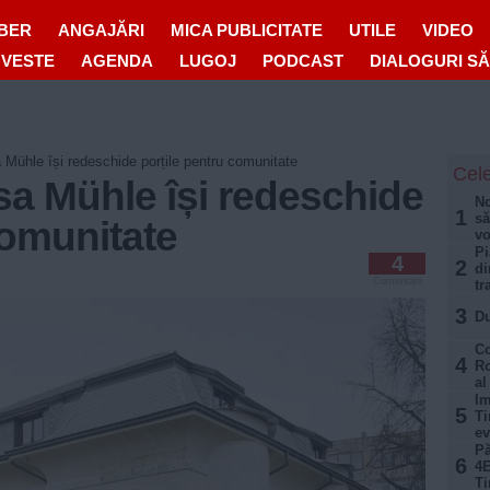
IBER
ANGAJĂRI
MICA PUBLICITATE
UTILE
VIDEO
OVESTE
AGENDA
LUGOJ
PODCAST
DIALOGURI S
hle își redeschide porțile pentru comunitate
Cele
 Mühle își redeschide
No
1
să
comunitate
vo
Pi
4
2
di
Comentarii
tr
3
Du
Co
4
Ro
al
Im
5
Ti
ev
Pă
6
4E
Ti