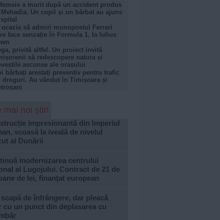
femeie a murit după un accident produs
 Mehadia. Un copil și un bărbat au ajuns
 spital
 ocazia să admiri monopostul Ferrari
re face senzație în Formula 1, la Iulius
own
ga, privită altfel. Un proiect invită
mișorenii să redescopere natura și
veștile ascunse ale orașului
i bărbați arestați preventiv pentru trafic
 droguri. Au vândut în Timișoara și
troșani
 mai noi știri
trucție impresionantă din Imperiul
n, scoasă la iveală de nivelul
ut al Dunării
tinuă modernizarea centrului
onal al Lugojului. Contract de 21 de
oane de lei, finanțat european
 scapă de înfrângere, dar pleacă
 cu un punct din deplasarea cu
imbăr