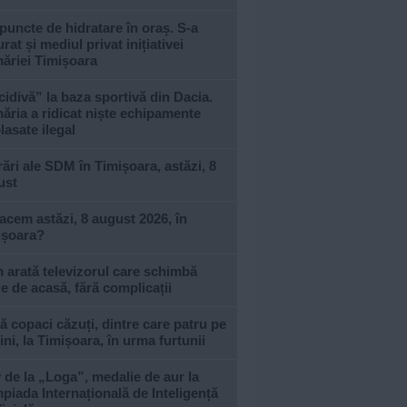
puncte de hidratare în oraș. S-a
urat și mediul privat inițiativei
ăriei Timișoara
idivă” la baza sportivă din Dacia.
ăria a ridicat niște echipamente
asate ilegal
ări ale SDM în Timișoara, astăzi, 8
ust
acem astăzi, 8 august 2026, în
ișoara?
arată televizorul care schimbă
le de acasă, fără complicații
 copaci căzuți, dintre care patru pe
ni, la Timișoara, în urma furtunii
 de la „Loga”, medalie de aur la
piada Internațională de Inteligență