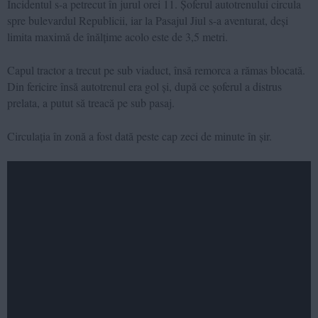
Incidentul s-a petrecut în jurul orei 11. Șoferul autotrenului circula
spre bulevardul Republicii, iar la Pasajul Jiul s-a aventurat, deși
limita maximă de înălțime acolo este de 3,5 metri.
Capul tractor a trecut pe sub viaduct, însă remorca a rămas blocată.
Din fericire însă autotrenul era gol și, după ce șoferul a distrus
prelata, a putut să treacă pe sub pasaj.
Circulația în zonă a fost dată peste cap zeci de minute în șir.