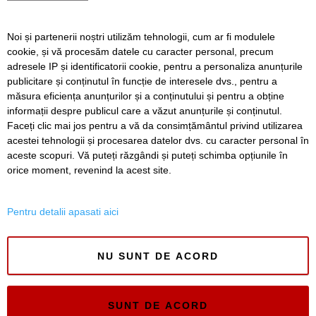
VIDEO. Carambol în zona Metro din Calea Șagului. O
persoană a fost rănită
Noi și partenerii noștri utilizăm tehnologii, cum ar fi modulele
A vândut anvelope și piese auto ani la rând, dar nu a
cookie, și vă procesăm datele cu caracter personal, precum
declarat veniturile. Prejudiciu de aproape 30.000 de euro
adresele IP și identificatorii cookie, pentru a personaliza anunțurile
publicitare și conținutul în funcție de interesele dvs., pentru a
Live-uri obscene urmărite de peste 22.000 de oameni. Doi
bărbați din Timiș au fost reținuți
măsura eficiența anunțurilor și a conținutului și pentru a obține
informații despre publicul care a văzut anunțurile și conținutul.
Faceți clic mai jos pentru a vă da consimțământul privind utilizarea
acestei tehnologii și procesarea datelor dvs. cu caracter personal în
aceste scopuri. Vă puteți răzgândi și puteți schimba opțiunile în
SERVICII
Redactia
Folosinta Cookie-urilor
orice moment, revenind la acest site.
Termeni si conditii de utilizare
Politica de confidentialitate
Pentru detalii apasati aici
Regulament postare și moderare comentarii
NU SUNT DE ACORD
SUNT DE ACORD