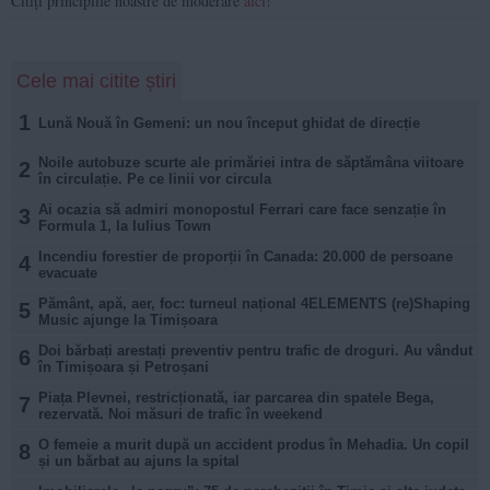
Citiți principiile noastre de moderare
aici
!
Cele mai citite știri
1
Lună Nouă în Gemeni: un nou început ghidat de direcție
Noile autobuze scurte ale primăriei intra de săptămâna viitoare
2
în circulație. Pe ce linii vor circula
Ai ocazia să admiri monopostul Ferrari care face senzație în
3
Formula 1, la Iulius Town
Incendiu forestier de proporții în Canada: 20.000 de persoane
4
evacuate
Pământ, apă, aer, foc: turneul național 4ELEMENTS (re)Shaping
5
Music ajunge la Timișoara
Doi bărbați arestați preventiv pentru trafic de droguri. Au vândut
6
în Timișoara și Petroșani
Piața Plevnei, restricționată, iar parcarea din spatele Bega,
7
rezervată. Noi măsuri de trafic în weekend
O femeie a murit după un accident produs în Mehadia. Un copil
8
și un bărbat au ajuns la spital