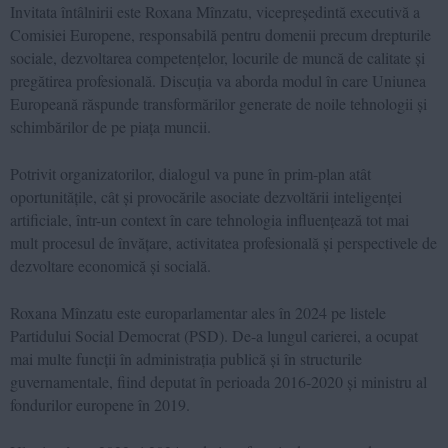
Invitata întâlnirii este Roxana Mînzatu, vicepreședintă executivă a
Comisiei Europene, responsabilă pentru domenii precum drepturile
sociale, dezvoltarea competențelor, locurile de muncă de calitate și
pregătirea profesională. Discuția va aborda modul în care Uniunea
Europeană răspunde transformărilor generate de noile tehnologii și
schimbărilor de pe piața muncii.
Potrivit organizatorilor, dialogul va pune în prim-plan atât
oportunitățile, cât și provocările asociate dezvoltării inteligenței
artificiale, într-un context în care tehnologia influențează tot mai
mult procesul de învățare, activitatea profesională și perspectivele de
dezvoltare economică și socială.
Roxana Mînzatu este europarlamentar ales în 2024 pe listele
Partidului Social Democrat (PSD). De-a lungul carierei, a ocupat
mai multe funcții în administrația publică și în structurile
guvernamentale, fiind deputat în perioada 2016-2020 și ministru al
fondurilor europene în 2019.