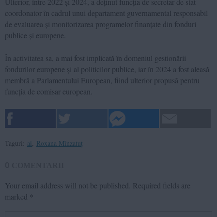
Ulterior, între 2022 și 2024, a deținut funcția de secretar de stat
coordonator în cadrul unui departament guvernamental responsabil
de evaluarea și monitorizarea programelor finanțate din fonduri
publice și europene.
În activitatea sa, a mai fost implicată în domeniul gestionării
fondurilor europene și al politicilor publice, iar în 2024 a fost aleasă
membră a Parlamentului European, fiind ulterior propusă pentru
funcția de comisar european.
Taguri:
ai
,
Roxana Mînzatuț
0
COMENTARII
Your email address will not be published.
Required fields are
marked
*