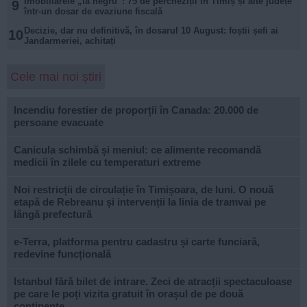
Imobiliarele „la negru”: 75 de percheziții în Timiș și alte județe
9
într-un dosar de evaziune fiscală
Decizie, dar nu definitivă, în dosarul 10 August: foștii șefi ai
10
Jandarmeriei, achitați
Cele mai noi știri
Incendiu forestier de proporții în Canada: 20.000 de
persoane evacuate
Canicula schimbă și meniul: ce alimente recomandă
medicii în zilele cu temperaturi extreme
Noi restricții de circulație în Timișoara, de luni. O nouă
etapă de Rebreanu și intervenții la linia de tramvai pe
lângă prefectură
e-Terra, platforma pentru cadastru și carte funciară,
redevine funcțională
Istanbul fără bilet de intrare. Zeci de atracții spectaculoase
pe care le poți vizita gratuit în orașul de pe două
continente