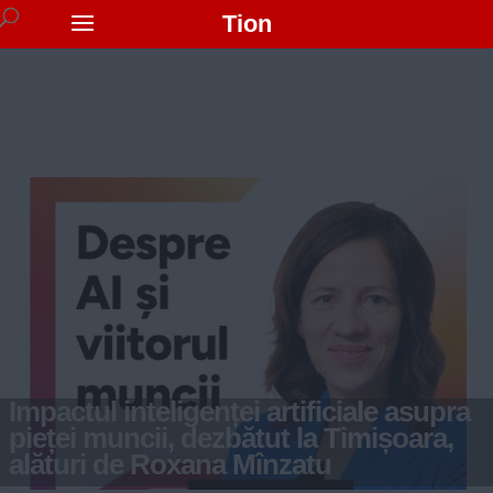
Tion
Impactul inteligenței artificiale asupra
pieței muncii, dezbătut la Timișoara,
alături de Roxana Mînzatu