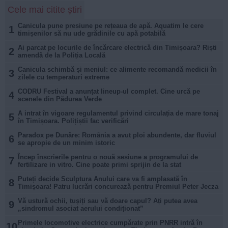
Cele mai citite știri
Canicula pune presiune pe rețeaua de apă. Aquatim le cere
1
timișenilor să nu ude grădinile cu apă potabilă
Ai parcat pe locurile de încărcare electrică din Timișoara? Riști
2
amendă de la Poliția Locală
Canicula schimbă și meniul: ce alimente recomandă medicii în
3
zilele cu temperaturi extreme
CODRU Festival a anunțat lineup-ul complet. Cine urcă pe
4
scenele din Pădurea Verde
A intrat în vigoare regulamentul privind circulația de mare tonaj
5
în Timișoara. Polițiștii fac verificări
Paradox pe Dunăre: România a avut ploi abundente, dar fluviul
6
se apropie de un minim istoric
Încep înscrierile pentru o nouă sesiune a programului de
7
fertilizare in vitro. Cine poate primi sprijin de la stat
Puteți decide Sculptura Anului care va fi amplasată în
8
Timișoara! Patru lucrări concurează pentru Premiul Peter Jecza
Vă ustură ochii, tușiți sau vă doare capul? Ați putea avea
9
„sindromul asociat aerului condiționat”
Primele locomotive electrice cumpărate prin PNRR intră în
10