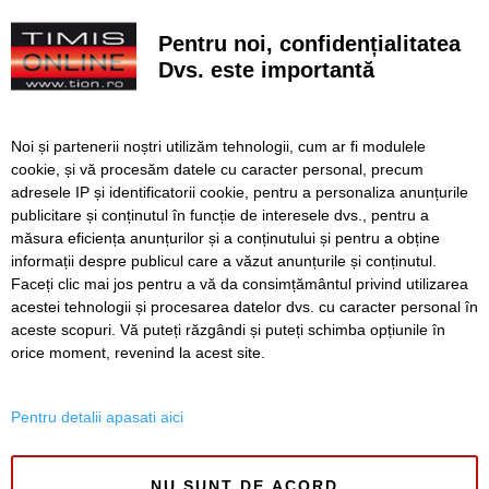
Construcție impresionantă din Imperiul Roman, scoasă la
Pentru noi, confidențialitatea
iveală de nivelul scăzut al Dunării
Dvs. este importantă
Continuă modernizarea centrului pietonal al Lugojului.
Contract de 21 de milioane de lei, finanțat european
Noi și partenerii noștri utilizăm tehnologii, cum ar fi modulele
Poli scapă de înfrângere, dar pleacă doar cu un punct din
cookie, și vă procesăm datele cu caracter personal, precum
deplasarea cu Șelimbăr
adresele IP și identificatorii cookie, pentru a personaliza anunțurile
publicitare și conținutul în funcție de interesele dvs., pentru a
Noi puncte de hidratare în oraș. S-a alăturat și mediul
privat inițiativei Primăriei Timișoara
măsura eficiența anunțurilor și a conținutului și pentru a obține
informații despre publicul care a văzut anunțurile și conținutul.
Faceți clic mai jos pentru a vă da consimțământul privind utilizarea
acestei tehnologii și procesarea datelor dvs. cu caracter personal în
aceste scopuri. Vă puteți răzgândi și puteți schimba opțiunile în
SERVICII
Redactia
Folosinta Cookie-urilor
orice moment, revenind la acest site.
Termeni si conditii de utilizare
Politica de confidentialitate
Pentru detalii apasati aici
Regulament postare și moderare comentarii
NU SUNT DE ACORD