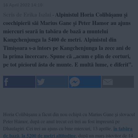
16 April 2022 14:10
Scris de Erika Iszlai
Alpinistul Horia Colibășanu și
-
coechipierii săi Marius Gane și Peter Hamor au ajuns
miercuri seară în tabăra de bază a muntelui
Kangchenjunga la 5400 de metri. Alpinistul din
Timișoara s-a întors pe Kangchenjunga la zece ani de
la prima încercare. Spune că „acum e plin de corturi,
pe tot piciorul ăsta de munte. E multă lume, e diferit”.
Horia Colibășanu a făcut din nou echipă cu Marius Gane și slovacul
Peter Hámor, după ce anul trecut cei trei au fost împreună pe
în tabăra
Dhaulagiri. Cei trei au ajuns cu bine miercuri, 13 aprilie,
de bază, la 5200 de metri altitudine
, după un marș istovitor de 14