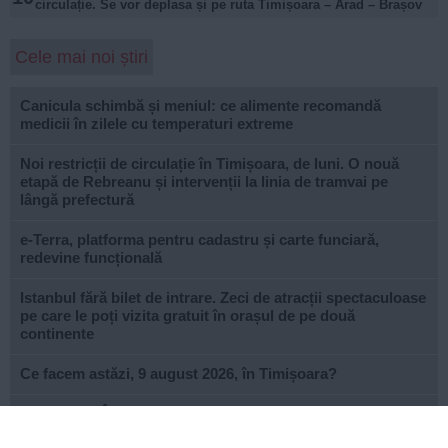
circulație. Se vor deplasa și pe ruta Timișoara – Arad – Brașov
Cele mai noi știri
Canicula schimbă și meniul: ce alimente recomandă
medicii în zilele cu temperaturi extreme
Noi restricții de circulație în Timișoara, de luni. O nouă
etapă de Rebreanu și intervenții la linia de tramvai pe
lângă prefectură
e-Terra, platforma pentru cadastru și carte funciară,
redevine funcțională
Istanbul fără bilet de intrare. Zeci de atracții spectaculoase
pe care le poți vizita gratuit în orașul de pe două
continente
Ce facem astăzi, 9 august 2026, în Timișoara?
Misterioso! Început romantic de stagiune la Opera din
Timișoara