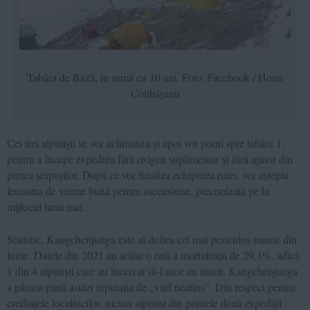
Tabăra de Bază, în urmă cu 10 ani. Foto: Facebook / Horia
Colibășanu
Cei trei alpiniști se vor aclimatiza și apoi vor porni spre tabăra 1,
pentru a începe expediția fără oxigen suplimentar și fără ajutor din
partea șerpașilor. După ce vor finaliza echiparea rutei, vor aștepta
fereastra de vreme bună pentru ascensiune, preconizată pe la
mijlocul lunii mai.
Statistic, Kangchenjunga este al doilea cel mai periculos munte din
lume. Datele din 2021 au arătat o rată a mortalității de 29,1%, adică
1 din 4 alpiniști care au încercat să-l urce au murit. Kangchenjunga
a păstrat până astăzi reputația de „vârf neatins”. Din respect pentru
credințele localnicilor, niciun alpinist din primele două expediții