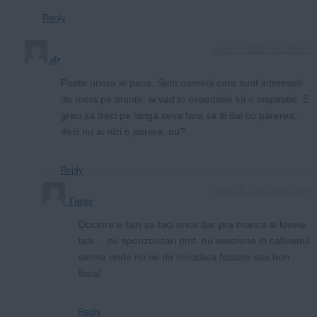
Reply
April 18, 2022 at 8:26 am
dr
Poate unora le pasa. Sunt oameni care sunt interesati
de mers pe munte, si vad in expeditiile lui o inspiratie. E
greu sa treci pe langa ceva fara sa iti dai cu parerea,
desi nu ai nici o parere, nu?
Reply
April 18, 2022 at 9:42 am
Tiger
Doctore e fain sa faci orice dar pra munca si lovele
tale …nu sponzorizari pmt..nu evaziune in cabinetul
stoma unde nu se da niciodata factura sau bon
fiscal
Reply