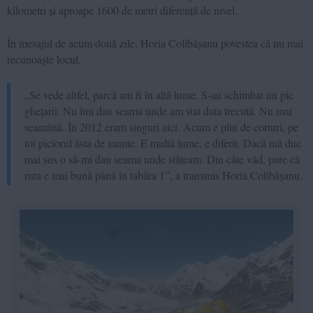
kilometri și aproape 1600 de metri diferență de nivel.
În mesajul de acum două zile, Horia Colibășanu povestea că nu mai
recunoaște locul.
„Se vede altfel, parcă am fi în altă lume. S-au schimbat un pic
ghețarii. Nu îmi dau seama unde am stat data trecută. Nu mai
seamănă. În 2012 eram singuri aici. Acum e plin de corturi, pe
tot piciorul ăsta de munte. E multă lume, e diferit. Dacă mă duc
mai sus o să-mi dau seama unde stăteam. Din câte văd, pare că
ruta e mai bună până în tabăra 1”, a transmis Horia Colibășanu.