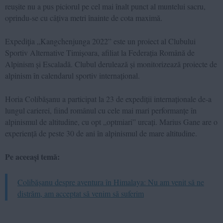
reușite nu a pus piciorul pe cel mai înalt punct al muntelui sacru,
oprindu-se cu câțiva metri înainte de cota maximă.
Expediţia „Kangchenjunga 2022” este un proiect al Clubului
Sportiv Alternative Timișoara, afiliat la Federația Română de
Alpinism și Escaladă. Clubul derulează și monitorizează proiecte de
alpinism în calendarul sportiv internațional.
Horia Colibășanu a participat la 23 de expediții internaționale de-a
lungul carierei, fiind românul cu cele mai mari performanțe în
alpinismul de altitudine, cu opt „optmiari” urcați. Marius Gane are o
experiență de peste 30 de ani în alpinismul de mare altitudine.
Pe aceeași temă:
Colibășanu despre aventura în Himalaya: Nu am venit să ne
distrăm, am acceptat să venim să suferim