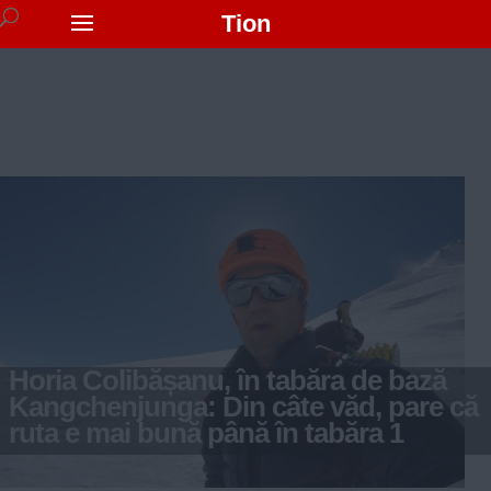
Tion
Horia Colibășanu, în tabăra de bază
Kangchenjunga: Din câte văd, pare că
ruta e mai bună până în tabăra 1