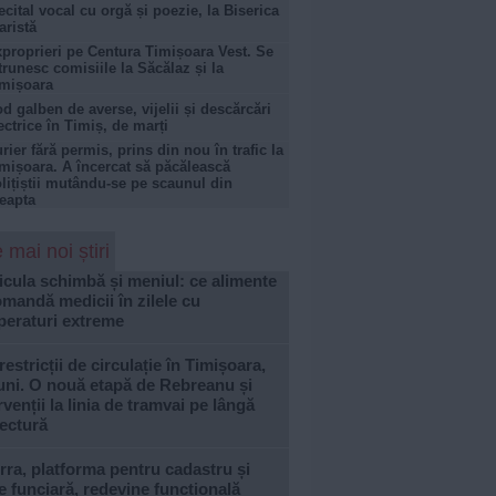
cital vocal cu orgă și poezie, la Biserica
aristă
proprieri pe Centura Timișoara Vest. Se
trunesc comisiile la Săcălaz și la
mișoara
d galben de averse, vijelii și descărcări
ectrice în Timiș, de marți
rier fără permis, prins din nou în trafic la
mișoara. A încercat să păcălească
lițiștii mutându-se pe scaunul din
eapta
 mai noi știri
cula schimbă și meniul: ce alimente
mandă medicii în zilele cu
peraturi extreme
restricții de circulație în Timișoara,
uni. O nouă etapă de Rebreanu și
rvenții la linia de tramvai pe lângă
ectură
rra, platforma pentru cadastru și
e funciară, redevine funcțională