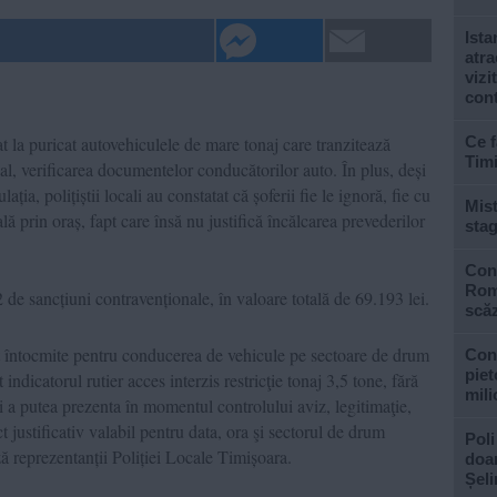
Ista
atra
vizi
con
uat la puricat autovehiculele de mare tonaj care tranzitează
Ce f
Tim
l, verificarea documentelor conducătorilor auto. În plus, deși
ația, polițiștii locali au constatat că șoferii fie le ignoră, fie cu
Mist
lă prin oraș, fapt care însă nu justifică încălcarea prevederilor
stag
Cons
Roma
42 de sancțiuni contravenționale, în valoare totală de 69.193 lei.
scăz
t întocmite pentru conducerea de vehicule pe sectoare de drum
Con
piet
 indicatorul rutier acces interzis restricţie tonaj 3,5 tone, fără
mili
şi a putea prezenta în momentul controlului aviz, legitimaţie,
t justificativ valabil pentru data, ora şi sectorul de drum
Poli
ză reprezentanții Poliției Locale Timișoara.
doar
Șel