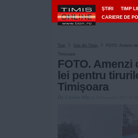
ŞTIRI
TIMP L
CARIERE DE P
Tion
Ştiri din Timiș
FOTO. Amenzi de ap
Timișoara
FOTO. Amenzi d
lei pentru tiruri
Timișoara
De
Cristian Mîrț
la 19 November 2025 10:3