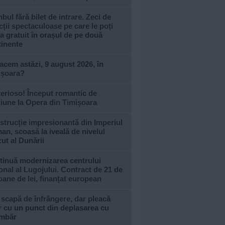
nbul fără bilet de intrare. Zeci de
cții spectaculoase pe care le poți
ta gratuit în orașul de pe două
tinente
acem astăzi, 9 august 2026, în
ișoara?
erioso! Început romantic de
iune la Opera din Timișoara
trucție impresionantă din Imperiul
n, scoasă la iveală de nivelul
ut al Dunării
tinuă modernizarea centrului
onal al Lugojului. Contract de 21 de
oane de lei, finanțat european
 scapă de înfrângere, dar pleacă
 cu un punct din deplasarea cu
imbăr