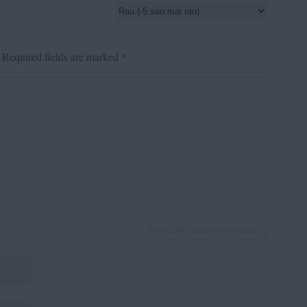
Required fields are marked
*
inca
1000
caractere ramase