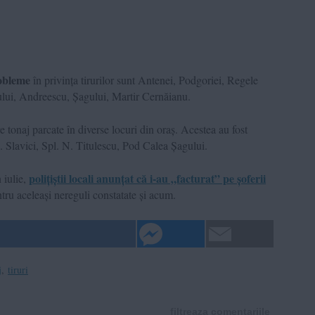
robleme
în privința tirurilor sunt Antenei, Podgoriei, Regele
lui, Andreescu, Șagului, Martir Cernăianu.
e tonaj parcate în diverse locuri din oraș. Acestea au fost
. Slavici, Spl. N. Titulescu, Pod Calea Șagului.
polițiștii locali anunțat că i-au „facturat” pe șoferii
 iulie,
tru aceleași nereguli constatate și acum.
j
,
tiruri
filtreaza comentariile