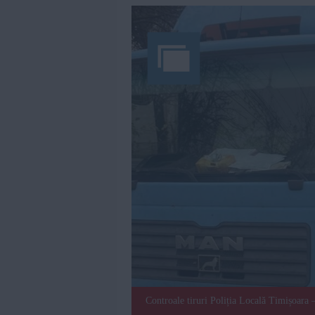
Controale tiruri Poliția Locală Timișoara