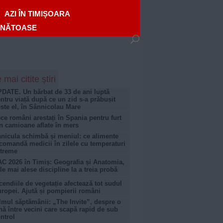
AZI ÎN TIMIȘOARA
ĂNĂTOASE
 mai citite știri
DATE. Un bărbat de 33 de ani luptă
ntru viață după ce un zid s-a prăbușit
ste el, în Sânnicolau Mare
ce români arestați în Spania pentru furt
n camioane aflate în mers
nicula schimbă și meniul: ce alimente
comandă medicii în zilele cu temperaturi
treme
C 2026 în Timiș: Geografia și Anatomia,
le mai alese discipline la a treia probă
cendiile de vegetație afectează tot sudul
ropei. Ajută și pompierii români
lmul săptămânii: „The Invite”, despre o
nă între vecini care scapă rapid de sub
ntrol