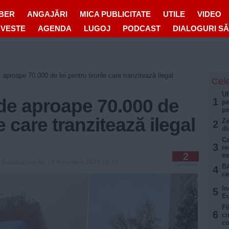
IBER
ANGAJĂRI
MICA PUBLICITATE
UTILE
VIDEO
OVESTE
AGENDA
LUGOJ
PODCAST
DIALOGURI S
roape 70.000 de lei pentru tirurile care tranzitează ilegal
Cele
UP
e aproape 70.000 de
1
pe
pe
le care tranzitează ilegal
Ze
2
di
Ca
3
re
2
ex
0
Reactualizat la:
19 November 2025 10:33
Comentarii
BA
4
ce
In
5
Eu
Fi
6
ci
co