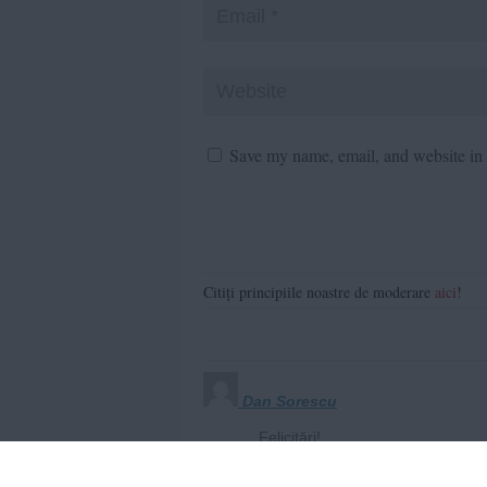
Save my name, email, and website in t
Citiți principiile noastre de moderare
aici
!
Dan Sorescu
Felicitări!
La cat mai multe controale!