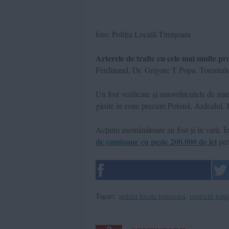
foto: Poliția Locală Timișoara
Arterele de trafic cu cele mai multe p
Ferdinand, Dr. Grigore T Popa, Torontalu
Un fost verificate și autovehiculele de mar
găsite în zone precum Polonă, Ardealul, I
Acțiuni asemănătoare au fost și în vară. În
de camioane cu peste 200.000 de lei
pen
Taguri:
politia locala timisoara
,
restrictii tona