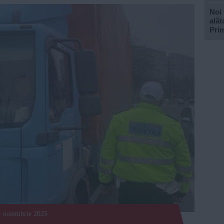
Noi 
alăt
Prim
 – noiembrie 2025