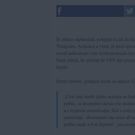
În ultima săptămână, polițiștii locali au l
Timișoara. Acțiunea a vizat, în mod specia
există indicatoare care restricționează circul
bună știință, fie ghidați de GPS din greșea
legale.
Drept urmare, polițiștii locali au aplicat 
„Cele mai multe dintre acestea au fos
public, la începutul cărora este instalat
a-i respecta semnificaţia, fără a avea 
autorizaţie, abonament sau orice alt ac
public unde a fost depistat”, precizea