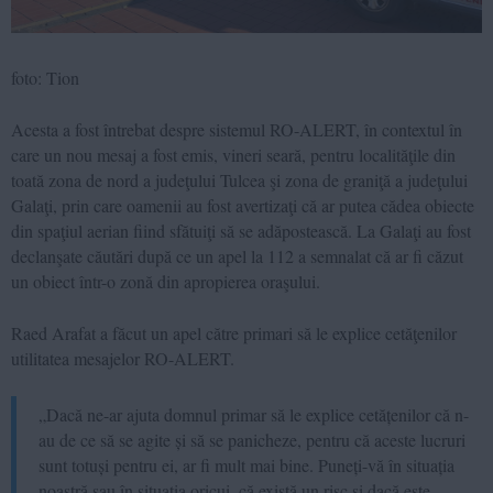
foto: Tion
Acesta a fost întrebat despre sistemul RO-ALERT, în contextul în
care un nou mesaj a fost emis, vineri seară, pentru localităţile din
toată zona de nord a judeţului Tulcea şi zona de graniţă a judeţului
Galaţi, prin care oamenii au fost avertizaţi că ar putea cădea obiecte
din spaţiul aerian fiind sfătuiţi să se adăpostească. La Galaţi au fost
declanşate căutări după ce un apel la 112 a semnalat că ar fi căzut
un obiect într-o zonă din apropierea oraşului.
Raed Arafat a făcut un apel către primari să le explice cetăţenilor
utilitatea mesajelor RO-ALERT.
„Dacă ne-ar ajuta domnul primar să le explice cetățenilor că n-
au de ce să se agite și să se panicheze, pentru că aceste lucruri
sunt totuși pentru ei, ar fi mult mai bine. Puneți-vă în situația
noastră sau în situația oricui, că există un risc și dacă este