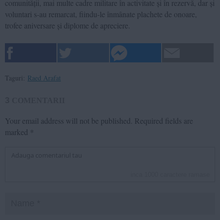
comunității, mai multe cadre militare în activitate și în rezervă, dar și
voluntari s-au remarcat, fiindu-le înmânate plachete de onoare,
trofee aniversare și diplome de apreciere.
Taguri:
Raed Arafat
3
COMENTARII
Your email address will not be published.
Required fields are
marked
*
inca
1000
caractere ramase