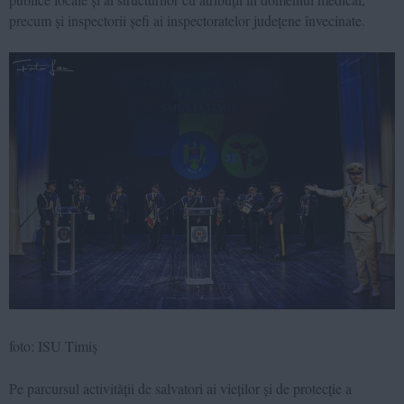
precum și inspectorii șefi ai inspectoratelor județene învecinate.
foto: ISU Timiș
Pe parcursul activității de salvatori ai vieților și de protecție a