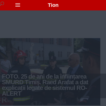
Tion
FOTO. 25 de ani de la înființarea
SMURD Timiș. Raed Arafat a dat
explicații legate de sistemul RO-
ALERT