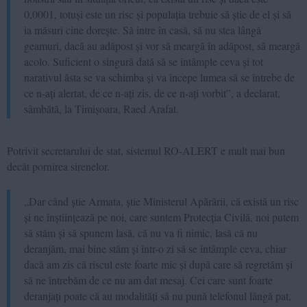
0,0001, totuși este un risc și populația trebuie să știe de el și să
ia măsuri cine dorește. Să intre în casă, să nu stea lângă
geamuri, dacă au adăpost și vor să meargă în adăpost, să meargă
acolo. Suficient o singură dată să se întâmple ceva și tot
narativul ăsta se va schimba și va începe lumea să se întrebe de
ce n-ați alertat, de ce n-ați zis, de ce n-ați vorbit”, a declarat,
sâmbătă, la Timișoara, Raed Arafat.
Potrivit secretarului de stat, sistemul RO-ALERT e mult mai bun
decât pornirea sirenelor.
„Dar când știe Armata, știe Ministerul Apărării, că există un risc
și ne înștiințează pe noi, care suntem Protecția Civilă, noi putem
să stăm și să spunem lasă, că nu va fi nimic, lasă că nu
deranjăm, mai bine stăm și într-o zi să se întâmple ceva, chiar
dacă am zis că riscul este foarte mic și după care să regretăm și
să ne întrebăm de ce nu am dat mesaj. Cei care sunt foarte
deranjați poate că au modalități să nu pună telefonul lângă pat,