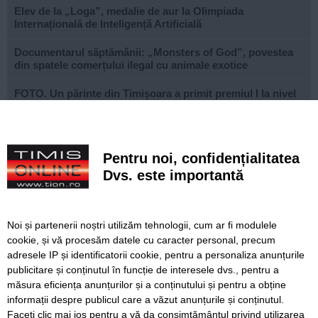
Elev de la „Loga”, medalie de aur la Olimpiada
Internațională de Inteligență Artificială
Documentarul săptămânii: „Monsters of God”, povestea
din spatele comerțului ilegal cu animale exotice
FOTO. Un părinte din Timișoara a primit premiul I la nivel
național la Gala Elevului Reprezentant
VIDEO. Arena „Eroii Timișoarei”, aproximativ 85% gata.
Când va fi montat gazonul și când va fi inaugurat
Pentru noi, confidențialitatea
stadionul
Dvs. este importantă
VIDEO. Carambol în zona Metro din Calea Șagului. O
persoană a fost rănită
Noi și partenerii noștri utilizăm tehnologii, cum ar fi modulele
A vândut anvelope și piese auto ani la rând, dar nu a
cookie, și vă procesăm datele cu caracter personal, precum
declarat veniturile. Prejudiciu de aproape 30.000 de euro
adresele IP și identificatorii cookie, pentru a personaliza anunțurile
publicitare și conținutul în funcție de interesele dvs., pentru a
Live-uri obscene urmărite de peste 22.000 de oameni. Doi
bărbați din Timiș au fost reținuți
măsura eficiența anunțurilor și a conținutului și pentru a obține
informații despre publicul care a văzut anunțurile și conținutul.
Faceți clic mai jos pentru a vă da consimțământul privind utilizarea