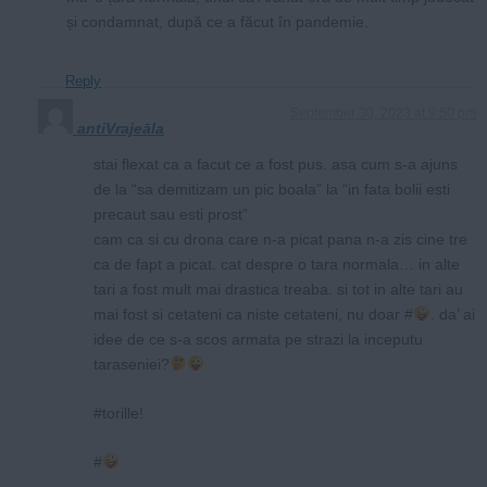
și condamnat, după ce a făcut în pandemie.
Reply
September 30, 2023 at 9:50 pm
antiVrajeāla
stai flexat ca a facut ce a fost pus. asa cum s-a ajuns
de la “sa demitizam un pic boala” la “in fata bolii esti
precaut sau esti prost”
cam ca si cu drona care n-a picat pana n-a zis cine tre
ca de fapt a picat. cat despre o tara normala… in alte
tari a fost mult mai drastica treaba. si tot in alte tari au
mai fost si cetateni ca niste cetateni, nu doar #
. da’ ai
idee de ce s-a scos armata pe strazi la inceputu
taraseniei?
#torille!
#