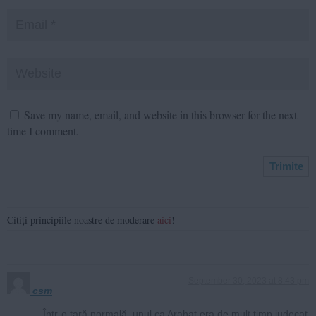
Save my name, email, and website in this browser for the next
time I comment.
Citiți principiile noastre de moderare
aici
!
September 30, 2023 at 8:43 pm
csm
Într-o țară normală, unul ca Arahat era de mult timp judecat