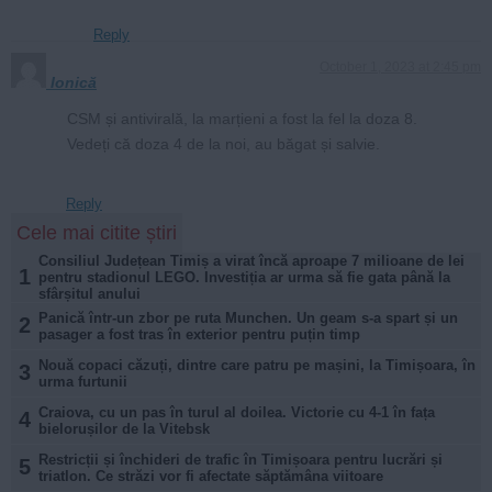
Reply
October 1, 2023 at 2:45 pm
Ionică
CSM și antivirală, la marțieni a fost la fel la doza 8.
Vedeți că doza 4 de la noi, au băgat și salvie.
Reply
Cele mai citite știri
Consiliul Județean Timiș a virat încă aproape 7 milioane de lei
1
pentru stadionul LEGO. Investiția ar urma să fie gata până la
sfârșitul anului
Panică într-un zbor pe ruta Munchen. Un geam s-a spart și un
2
pasager a fost tras în exterior pentru puțin timp
Nouă copaci căzuți, dintre care patru pe mașini, la Timișoara, în
3
urma furtunii
Craiova, cu un pas în turul al doilea. Victorie cu 4-1 în fața
4
bielorușilor de la Vitebsk
Restricții și închideri de trafic în Timișoara pentru lucrări și
5
triatlon. Ce străzi vor fi afectate săptămâna viitoare