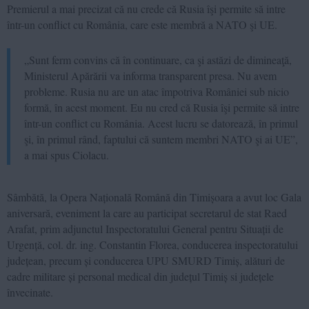
Premierul a mai precizat că nu crede că Rusia îşi permite să intre
într-un conflict cu România, care este membră a NATO şi UE.
„Sunt ferm convins că în continuare, ca şi astăzi de dimineaţă,
Ministerul Apărării va informa transparent presa. Nu avem
probleme. Rusia nu are un atac împotriva României sub nicio
formă, în acest moment. Eu nu cred că Rusia îşi permite să intre
într-un conflict cu România. Acest lucru se datorează, în primul
şi, în primul rând, faptului că suntem membri NATO şi ai UE”,
a mai spus Ciolacu.
Sâmbătă, la Opera Națională Română din Timișoara a avut loc Gala
aniversară, eveniment la care au participat secretarul de stat Raed
Arafat, prim adjunctul Inspectoratului General pentru Situații de
Urgență, col. dr. ing. Constantin Florea, conducerea inspectoratului
județean, precum și conducerea UPU SMURD Timiș, alături de
cadre militare și personal medical din județul Timiș si județele
învecinate.