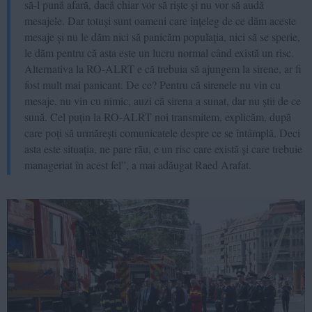
să-l pună afară, dacă chiar vor să riște și nu vor să audă
mesajele. Dar totuși sunt oameni care înțeleg de ce dăm aceste
mesaje și nu le dăm nici să panicăm populația, nici să se sperie,
le dăm pentru că asta este un lucru normal când există un risc.
Alternativa la RO-ALRT e că trebuia să ajungem la sirene, ar fi
fost mult mai panicant. De ce? Pentru că sirenele nu vin cu
mesaje, nu vin cu nimic, auzi că sirena a sunat, dar nu știi de ce
sună. Cel puțin la RO-ALRT noi transmitem, explicăm, după
care poți să urmărești comunicatele despre ce se întâmplă. Deci
asta este situația, ne pare rău, e un risc care există și care trebuie
manageriat în acest fel”, a mai adăugat Raed Arafat.