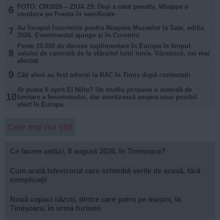
FOTO. CM2026 – ZIUA 29: Deși a ratat penalty, Mbappe o
6
conduce pe Franța în semifinale
Au început înscrierile pentru Noaptea Muzeelor la Sate, ediția
7
2026. Evenimentul ajunge și în Coronini
Peste 10.000 de decese suplimentare în Europa în timpul
8
valului de caniculă de la sfârșitul lunii iunie. Vârstnicii, cei mai
afectați
9
Câți elevi au fost admiși la BAC în Timiș după contestații
Ar putea fi oprit El Niño? Un studiu propune o metodă de
10
limitare a fenomenului, dar avertizează asupra unui posibil
efect în Europa
Cele mai noi știri
Ce facem astăzi, 8 august 2026, în Timișoara?
Cum arată televizorul care schimbă serile de acasă, fără
complicații
Nouă copaci căzuți, dintre care patru pe mașini, la
Timișoara, în urma furtunii