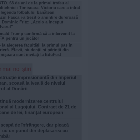
TO. 68 de ani de la primul trofeu al
litehnicii Timișoara. Victoria care a intrat
 legenda fotbalului bănățean
zul Pașca i-a trezit o amintire dureroasă
i Dominic Fritz: „Acolo a început
lvarul”
nald Trump confirmă că a intervenit la
FA pentru un jucător
 la alegerea facultății la primul pas în
rieră. Elevii, studenții și părinții din
mișoara sunt invitați la EduFest
 mai noi știri
trucție impresionantă din Imperiul
n, scoasă la iveală de nivelul
ut al Dunării
tinuă modernizarea centrului
onal al Lugojului. Contract de 21 de
oane de lei, finanțat european
 scapă de înfrângere, dar pleacă
 cu un punct din deplasarea cu
imbăr