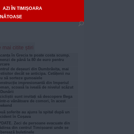
AZI ÎN TIMIȘOARA
ĂNĂTOASE
 mai citite știri
canța în Grecia te poate costa scump.
enzi de până la 80 de euro pentru
rcare
ntrul de deșeuri din Dumbrăvița, mai
stisitor decât se anticipa. Cetățenii nu
iu să sorteze gunoaiele
nstrucție impresionantă din Imperiul
man, scoasă la iveală de nivelul scăzut
 Dunării
cicliștii sunt invitați să descopere Bega
intr-o vânătoare de comori, în acest
eekend
uă șoferițe au ajuns la spital după un
cident în Coșava
DATE. Zeci de persoane evacuate din
ădirea din centrul Timișoarei unde se
iberează buletinele