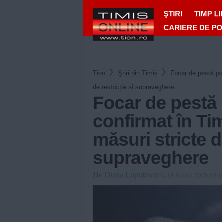
ŞTIRI
TIMP L
CARIERE DE P
Tion
Ştiri din Timiș
Focar de pestă por
de restricție și supraveghere
Focar de pestă 
confirmat în Tim
măsuri stricte de
supraveghere
De
Diana Lupulescu
la 18 March 2026 15: