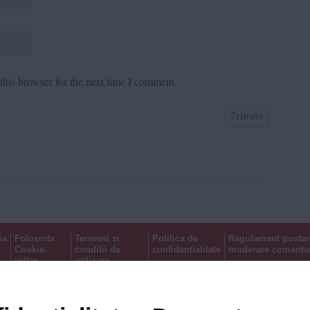
his browser for the next time I comment.
ia
Folosinta
Termeni si
Politica de
Regulament postar
Cookie-
conditii de
confidentialitate
moderare comentar
urilor
utilizare
Timiș Online