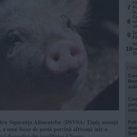
FO
7
Po
în
Ca
8
lu
ca
Do
9
FI
De
10
ca
Ti
Cele
Cons
Roma
scăz
Con
piet
mili
entru Siguranța Alimentelor (DSVSA) Timiș anunță
Poli
 a unui focar de pestă porcină africană într-o
doar
Șel
rci domestici din localitatea Checea.