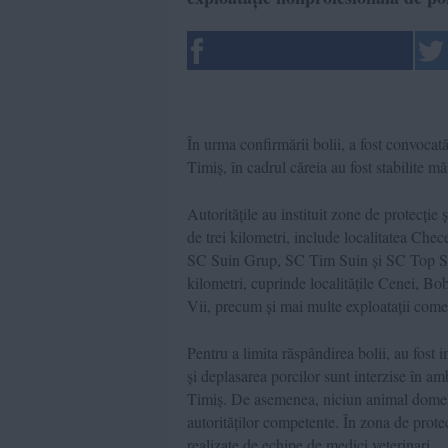
În urma confirmării bolii, a fost convoca
Timiș, în cadrul căreia au fost stabilite mă
Autoritățile au instituit zone de protecție
de trei kilometri, include localitatea Chec
SC Suin Grup, SC Tim Suin și SC Top Sui
kilometri, cuprinde localitățile Cenei, Bo
Vii, precum și mai multe exploatații comer
Pentru a limita răspândirea bolii, au fost 
și deplasarea porcilor sunt interzise în 
Timiș. De asemenea, niciun animal domesti
autorităților competente. În zona de prote
realizate de echipe de medici veterinari.