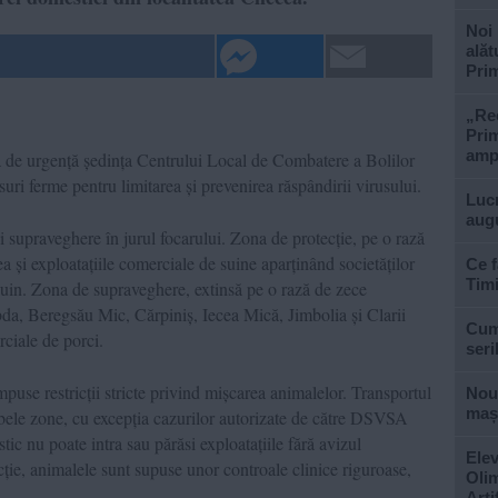
Noi 
alăt
Prim
„Rec
Prim
ampl
tă de urgență ședința Centrului Local de Combatere a Bolilor
suri ferme pentru limitarea și prevenirea răspândirii virusului.
Lucr
aug
 și supraveghere în jurul focarului. Zona de protecție, pe o rază
ea și exploatațiile comerciale de suine aparținând societăților
Ce f
Tim
n. Zona de supraveghere, extinsă pe o rază de zece
bda, Beregsău Mic, Cărpiniș, Iecea Mică, Jimbolia și Clarii
Cum 
ciale de porci.
seri
impuse restricții stricte privind mișcarea animalelor. Transportul
Nouă
mași
ambele zone, cu excepția cazurilor autorizate de către DSVSA
c nu poate intra sau părăsi exploatațiile fără avizul
Elev
cție, animalele sunt supuse unor controale clinice riguroase,
Olim
Arti