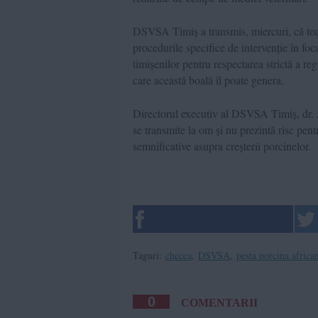
DSVSA Timiș a transmis, miercuri, că toate
procedurile specifice de intervenție în foca
timișenilor pentru respectarea strictă a 
care această boală îl poate genera.
Directorul executiv al DSVSA Timiș, dr. 
se transmite la om și nu prezintă risc pen
semnificative asupra creșterii porcinelor.
Taguri:
checea
,
DSVSA
,
pesta porcina africa
0
COMENTARII