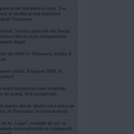
puncte de hidratare în oraș. S-a
urat și mediul privat inițiativei
ăriei Timișoara
idivă” la baza sportivă din Dacia.
ăria a ridicat niște echipamente
asate ilegal
ări ale SDM în Timișoara, astăzi, 8
ust
acem astăzi, 8 august 2026, în
ișoara?
arată televizorul care schimbă
le de acasă, fără complicații
 copaci căzuți, dintre care patru pe
ni, la Timișoara, în urma furtunii
 de la „Loga”, medalie de aur la
piada Internațională de Inteligență
ficială