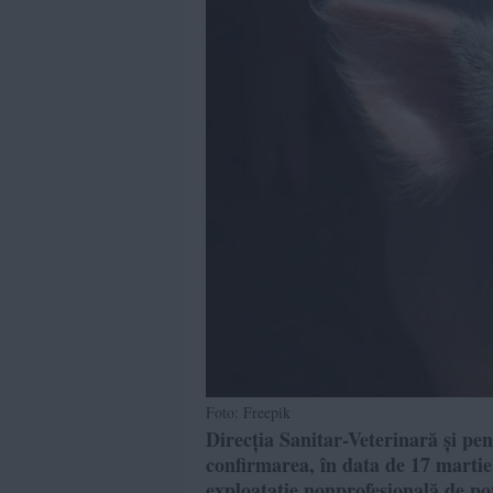
Foto: Freepik
Direcția Sanitar-Veterinară și p
confirmarea, în data de 17 martie,
exploatație nonprofesională de po