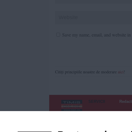
Save my name, email, and website in t
Citiți principiile noastre de moderare
aici
!
SERVICII
Redact