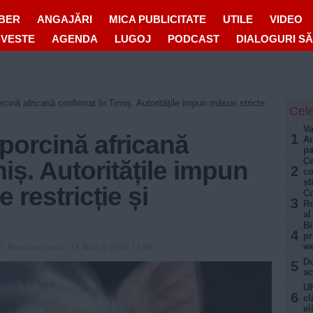
IBER
ANGAJĂRI
MICA PUBLICITATE
UTILE
VIDEO
OVESTE
AGENDA
LUGOJ
PODCAST
DIALOGURI S
cină africană confirmat în Timiș. Autoritățile impun măsuri stricte
Cele
Va
porcină africană
1
Am
pa
Ce
iș. Autoritățile impun
2
co
șt
 restricție și
Co
3
Ro
al
Bi
4
pr
07
Reactualizat la:
18 March 2026 15:08
w
Do
5
ac
UP
6
cl
el