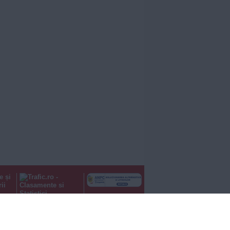
e și
ii