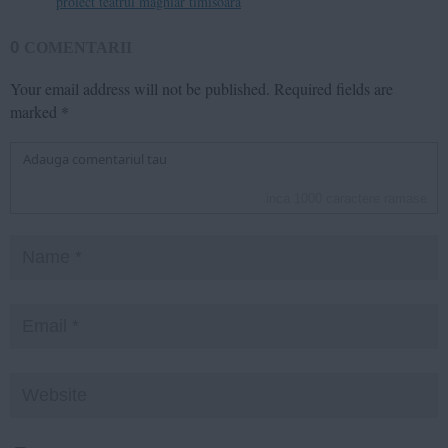
proiect teatrul maghiar timisoara
0
COMENTARII
Your email address will not be published.
Required fields are
marked
*
inca
1000
caractere ramase