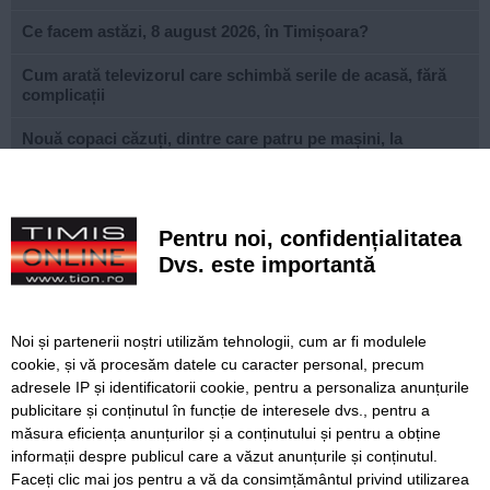
Ce facem astăzi, 8 august 2026, în Timișoara?
Cum arată televizorul care schimbă serile de acasă, fără
complicații
Nouă copaci căzuți, dintre care patru pe mașini, la
Timișoara, în urma furtunii
Elev de la „Loga”, medalie de aur la Olimpiada
Internațională de Inteligență Artificială
Pentru noi, confidențialitatea
Dvs. este importantă
Documentarul săptămânii: „Monsters of God”, povestea
din spatele comerțului ilegal cu animale exotice
FOTO. Un părinte din Timișoara a primit premiul I la nivel
Noi și partenerii noștri utilizăm tehnologii, cum ar fi modulele
național la Gala Elevului Reprezentant
cookie, și vă procesăm datele cu caracter personal, precum
adresele IP și identificatorii cookie, pentru a personaliza anunțurile
VIDEO. Arena „Eroii Timișoarei”, aproximativ 85% gata.
publicitare și conținutul în funcție de interesele dvs., pentru a
Când va fi montat gazonul și când va fi inaugurat
stadionul
măsura eficiența anunțurilor și a conținutului și pentru a obține
informații despre publicul care a văzut anunțurile și conținutul.
Faceți clic mai jos pentru a vă da consimțământul privind utilizarea