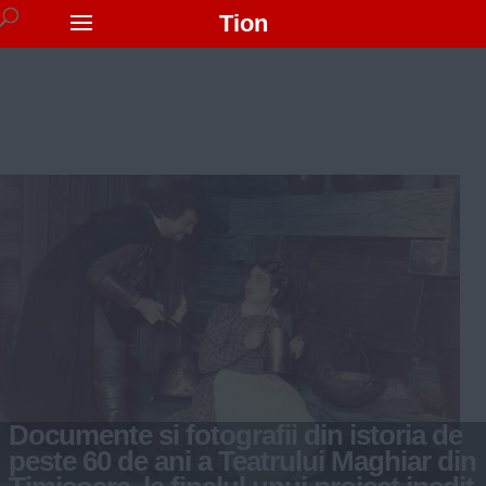
Tion
Documente si fotografii din istoria de
peste 60 de ani a Teatrului Maghiar din