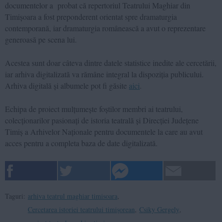
documentelor a probat că repertoriul Teatrului Maghiar din
Timișoara a fost preponderent orientat spre dramaturgia
contemporană, iar dramaturgia românească a avut o reprezentare
generoasă pe scena lui.
Acestea sunt doar câteva dintre datele statistice inedite ale cercetării,
iar arhiva digitalizată va rămâne integral la dispoziția publicului.
Arhiva digitală și albumele pot fi găsite
aici
.
Echipa de proiect mulțumește foștilor membri ai teatrului,
colecționarilor pasionați de istoria teatrală și Direcției Județene
Timiș a Arhivelor Naționale pentru documentele la care au avut
acces pentru a completa baza de date digitalizată.
Taguri:
arhiva teatrul maghiar timisoara
,
Cercetarea istoriei teatrului timișorean
,
Csiky Gergely
,