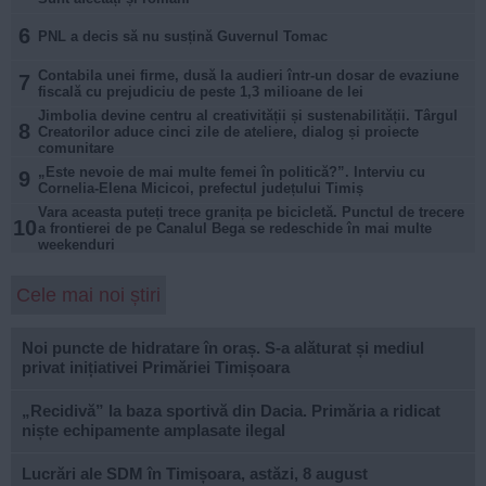
6
PNL a decis să nu susțină Guvernul Tomac
Contabila unei firme, dusă la audieri într-un dosar de evaziune
7
fiscală cu prejudiciu de peste 1,3 milioane de lei
Jimbolia devine centru al creativității și sustenabilității. Târgul
8
Creatorilor aduce cinci zile de ateliere, dialog și proiecte
comunitare
„Este nevoie de mai multe femei în politică?”. Interviu cu
9
Cornelia-Elena Micicoi, prefectul județului Timiș
Vara aceasta puteți trece granița pe bicicletă. Punctul de trecere
10
a frontierei de pe Canalul Bega se redeschide în mai multe
weekenduri
Cele mai noi știri
Noi puncte de hidratare în oraș. S-a alăturat și mediul
privat inițiativei Primăriei Timișoara
„Recidivă” la baza sportivă din Dacia. Primăria a ridicat
niște echipamente amplasate ilegal
Lucrări ale SDM în Timișoara, astăzi, 8 august