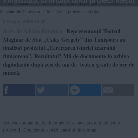
Timisoara, la finalul unui proiect inedit
<p>Tion: Documente si fotografii din istoria de peste 60 de ani a Teatrului
Maghiar din Timisoara, la finalul unui proiect inedit</p>
5 August 2016 13:42
Scris de Adrian Panduru
Reprezentanții Teatrul
-
Maghiar de Stat „Csiky Gergely” din Timișoara au
finalizat proiectul „Cercetarea istoriei teatrului
timișorean”. Rezultatul? Mii de documente în arhiva
digitalizată după zeci de ani de teatru și sute de ore de
muncă.
Au fost studiate mii de documente, scanate și ordonate pentru
proiectul „Cercetarea istoriei teatrului timișorean”.