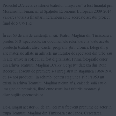
Proiectul „Cercetarea istoriei teatrului timișorean” a fost finanțat prin
Mecanismul Financiar al Spațiului Economic European 2009-2014,
valoarea totală a finanțării nerambursabile acordate acestui proiect
fiind de 57.791 lei.
În cei 63 de ani de existență ai săi, Teatrul Maghiar din Timișoara a
produs 510 spectacole, iar documentele referitoare la toate aceste
producții teatrale, afișe, caiete–program, știri, cronici, fotografii și
alte materiale aflate în arhivele instituțiilor de spectacol din urbe sau
în alte arhive și colecții au fost digitalizate. Prima fotografie color
din arhiva Teatrului Maghiar „Csiky Gergely” datează din 1955.
Recordul absolut de premiere s-a înregistrat în stagiunea 1969/1970,
cu 14 noi producții. În schimb, pentru stagiunea 1958/1959 nu
există în arhiva Teatrului Maghiar niciun afiș, caiet de sală sau o
imagine de premieră, fiind cunoscute însă titlurile montate și
distribuțiile spectacolelor.
De-a lungul acestor 63 de ani, cel mai frecvent prenume de actor în
trupa Teatrului Maghiar din Timișoara este János. Cercetarea