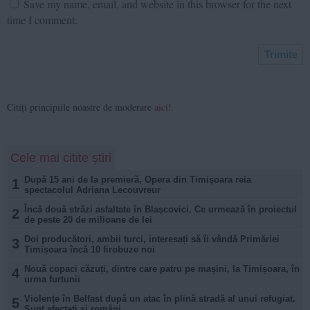
Save my name, email, and website in this browser for the next
time I comment.
Citiți principiile noastre de moderare
aici
!
Cele mai citite știri
După 15 ani de la premieră, Opera din Timișoara reia
1
spectacolul Adriana Lecouvreur
Încă două străzi asfaltate în Blașcovici. Ce urmează în proiectul
2
de peste 20 de milioane de lei
Doi producători, ambii turci, interesați să îi vândă Primăriei
3
Timișoara încă 10 firobuze noi
Nouă copaci căzuți, dintre care patru pe mașini, la Timișoara, în
4
urma furtunii
Violențe în Belfast după un atac în plină stradă al unui refugiat.
5
Sunt afectați și români