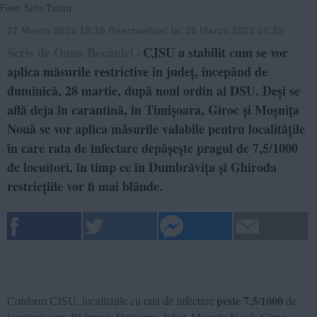
Foto: Seba Tataru
27 March 2021 19:16
Reactualizat la:
28 March 2021 10:25
Scris de Oana Bocănici
CJSU a stabilit cum se vor
-
aplica măsurile restrictive în județ, începând de
duminică, 28 martie, după noul ordin al DSU. Deși se
află deja în carantină, în Timișoara, Giroc și Moșnița
Nouă se vor aplica măsurile valabile pentru localitățile
în care rata de infectare depășește pragul de 7,5/1000
de locuitori, în timp ce în Dumbrăvița și Ghiroda
restricțiile vor fi mai blânde.
peste 7,5/1000
Conform CJSU, localitățile cu rata de infectare
de
locuitori sunt: Pădureni, Orțișoara, Jebel, Moșnița Nouă, Giroc,