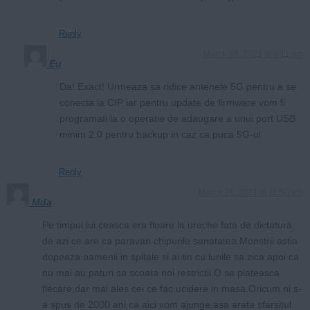
Reply
March 28, 2021 at 9:11 pm
Eu
Da! Exact! Urmeaza sa ridice antenele 5G pentru a se
conecta la CIP iar pentru update de firmware vom fi
programati la o operatie de adaugare a unui port USB
minim 2.0 pentru backup in caz ca puca 5G-ul
Reply
March 28, 2021 at 11:50 am
Mda
Pe timpul lui ceasca era floare la ureche fata de dictatura
de azi ce are ca paravan chipurile sanatatea.Monstrii astia
dopeaza oamenii in spitale si ai tin cu lunile sa zica apoi ca
nu mai au paturi sa scoata noi restrictii.O sa plateasca
fiecare,dar mai ales cei ce fac ucidere in masa.Oricum ni s-
a spus de 2000 ani ca aici vom ajunge,asa arata sfarsitul