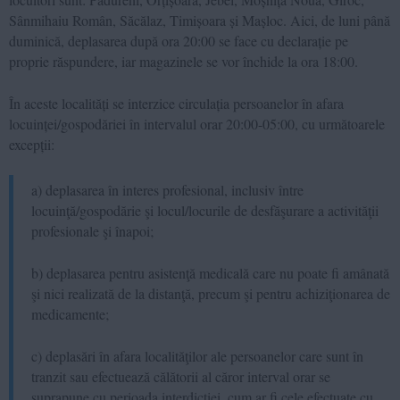
Sânmihaiu Român, Săcălaz, Timișoara și Mașloc. Aici, de luni până
duminică, deplasarea după ora 20:00 se face cu declarație pe
proprie răspundere, iar magazinele se vor închide la ora 18:00.
În aceste localități se interzice circulația persoanelor în afara
locuinței/gospodăriei în intervalul orar 20:00-05:00, cu următoarele
excepții:
a) deplasarea în interes profesional, inclusiv între
locuinţă/gospodărie şi locul/locurile de desfăşurare a activităţii
profesionale şi înapoi;
b) deplasarea pentru asistenţă medicală care nu poate fi amânată
şi nici realizată de la distanţă, precum şi pentru achiziţionarea de
medicamente;
c) deplasări în afara localităţilor ale persoanelor care sunt în
tranzit sau efectuează călătorii al căror interval orar se
suprapune cu perioada interdicţiei, cum ar fi cele efectuate cu