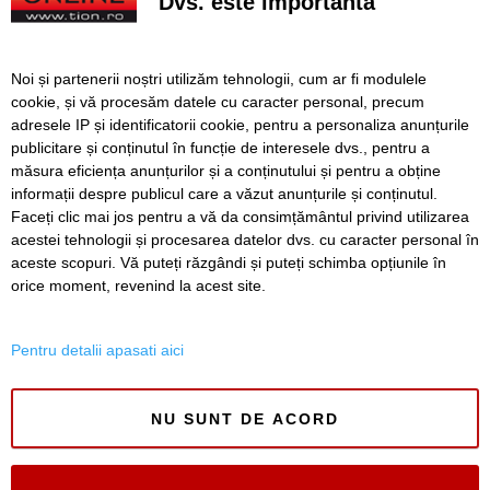
Dvs. este importantă
Cu un ghiozdan donat, puteți ajuta un copil să înceapă
anul școlar cu tot ce are nevoie. Campania revine la
Timișoara
Noi și partenerii noștri utilizăm tehnologii, cum ar fi modulele
Avansează șantierul Pasajului Slavici–Polonă. Lațcău: „La
cookie, și vă procesăm datele cu caracter personal, precum
sfârșitul anului viitor vom circula pe podurile noi”
adresele IP și identificatorii cookie, pentru a personaliza anunțurile
publicitare și conținutul în funcție de interesele dvs., pentru a
VIDEO. Din toamnă, încă 324 de locuri de cazare pentru
studenții UVT. Două cămine noi sunt aproape gata
măsura eficiența anunțurilor și a conținutului și pentru a obține
informații despre publicul care a văzut anunțurile și conținutul.
Faceți clic mai jos pentru a vă da consimțământul privind utilizarea
acestei tehnologii și procesarea datelor dvs. cu caracter personal în
aceste scopuri. Vă puteți răzgândi și puteți schimba opțiunile în
SERVICII
Redactia
Folosinta Cookie-urilor
orice moment, revenind la acest site.
Termeni si conditii de utilizare
Politica de confidentialitate
Pentru detalii apasati aici
Regulament postare și moderare comentarii
NU SUNT DE ACORD