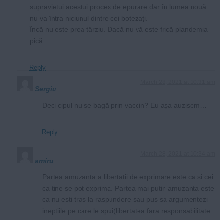
supravietui acestui proces de epurare dar în lumea nouă
nu va întra niciunul dintre cei botezați.
Încă nu este prea târziu. Dacă nu vă este frică plandemia
pică.
Reply
March 28, 2021 at 10:31 am
Sergiu
Deci cipul nu se bagă prin vaccin? Eu așa auzisem…
Reply
March 28, 2021 at 10:34 am
amiru
Partea amuzanta a libertatii de exprimare este ca si cei
ca tine se pot exprima. Partea mai putin amuzanta este
ca nu esti tras la raspundere sau pus sa argumentezi
ineptiile pe care le spui(libertatea fara responsabilitate