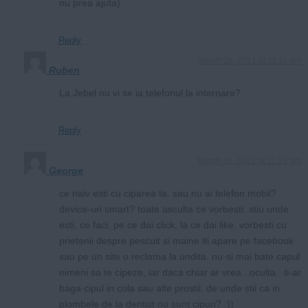
nu prea ajuta).
Reply
March 28, 2021 at 11:11 am
Ruben
La Jebel nu vi se ia telefonul la internare?
Reply
March 28, 2021 at 11:33 am
George
ce naiv esti cu ciparea ta. sau nu ai telefon mobil?
device-uri smart? toate asculta ce vorbesti, stiu unde
esti, ce faci, pe ce dai click, la ce dai like. vorbesti cu
prietenii despre pescuit si maine iti apare pe facebook
sau pe un site o reclama la undita. nu-si mai bate capul
nimeni sa te cipeze, iar daca chiar ar vrea ..oculta.. ti-ar
baga cipul in cola sau alte prostii. de unde stii ca in
plombele de la dentist nu sunt cipuri? :))