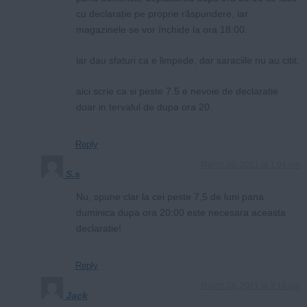
cu declarație pe proprie răspundere, iar
magazinele se vor închide la ora 18:00.
iar dau sfaturi ca e limpede, dar saraciile nu au citit.
aici scrie ca si peste 7.5 e nevoie de declaratie
doar in tervalul de dupa ora 20.
Reply
March 28, 2021 at 1:04 pm
S.s
Nu, spune clar la cei peste 7,5 de luni pana
duminica dupa ora 20:00 este necesara aceasta
declaratie!
Reply
March 28, 2021 at 3:16 pm
Jack