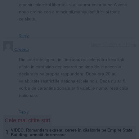
omenirii,sfarsitul libertatii si al tuturor celor bune.A venit
noua ordine cea a minciunii,manipularii,fricii si toate
celalalte.
Reply
March 28, 2021 at 2:19 pm
Cineva
Din cate inteleg eu, in Timisoara si cele patru localitati
aflate in carantina deplasarea pe timp de zi necesita
declaratia pe propria raspundere. Dupa ora 20 au
valabilitate restrictiile nationale(cele noi). Daca nu ar fi
vorba de carantina zonala ar fi valabile numai restrictiile
nationale.
Reply
Cele mai citite știri
VIDEO. Romantism extrem: cerere în căsătorie pe Empire State
1
Building, urmată de arestare