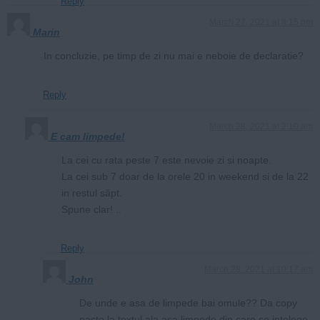
Reply
March 27, 2021 at 8:15 pm
Marin
In concluzie, pe timp de zi nu mai e neboie de declaratie?
Reply
March 28, 2021 at 2:10 am
E cam limpede!
La cei cu rata peste 7 este nevoie zi si noapte.
La cei sub 7 doar de la orele 20 in weekend si de la 22
in restul săpt.
Spune clar! ..
Reply
March 28, 2021 at 10:17 am
John
De unde e asa de limpede bai omule?? Da copy
paste la textul ala asa limpede din care se intelege