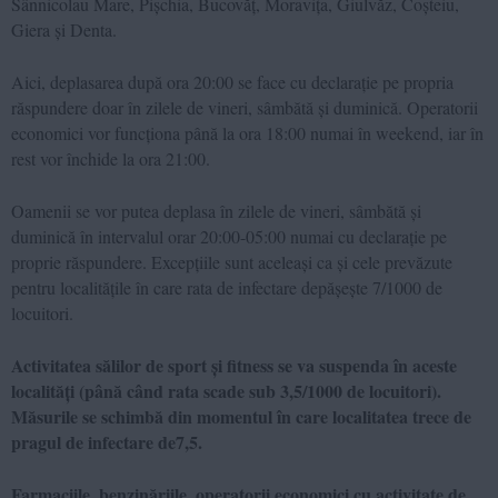
Sânnicolau Mare, Pișchia, Bucovăț, Moravița, Giulvăz, Coșteiu,
Giera și Denta.
Aici, deplasarea după ora 20:00 se face cu declarație pe propria
răspundere doar în zilele de vineri, sâmbătă și duminică. Operatorii
economici vor funcționa până la ora 18:00 numai în weekend, iar în
rest vor închide la ora 21:00.
Oamenii se vor putea deplasa în zilele de vineri, sâmbătă și
duminică în intervalul orar 20:00-05:00 numai cu declarație pe
proprie răspundere. Excepțiile sunt aceleași ca și cele prevăzute
pentru localitățile în care rata de infectare depășește 7/1000 de
locuitori.
Activitatea sălilor de sport și fitness se va suspenda în aceste
localități (până când rata scade sub 3,5/1000 de locuitori).
Măsurile se schimbă din momentul în care localitatea trece de
pragul de infectare de7,5.
Farmaciile, benzinăriile, operatorii economici cu activitate de