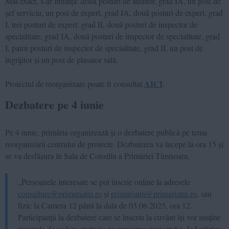
Mai exact, s-ar înființa: două posturi de auditor, grad IA, un post de
șef serviciu, un post de expert, grad IA, două posturi de expert, grad
I, trei posturi de expert, grad II, două posturi de inspector de
specialitate, grad IA, două posturi de inspector de specialitate, grad
I, patru posturi de inspector de specialitate, grad II, un post de
îngrijitor și un post de plasator sală.
AICI
Proiectul de reorganizare poate fi consultat
.
Dezbatere pe 4 iunie
Pe 4 iunie, primăria organizează și o dezbatere publică pe tema
reorganizării centrului de proiecte. Dezbaterea va începe la ora 15 și
se va desfășura în Sala de Consiliu a Primăriei Timișoara,
„Persoanele interesate se pot înscrie online la adresele
consultare@primariatm.ro
și
primariatm@primariatm.ro
, sau
fizic la Camera 12 până la data de 03.06.2025, ora 12.
Participanții la dezbatere care se înscriu la cuvânt își vor susține
punctele de vedere exclusiv pe marginea proiectului de hotărâre,