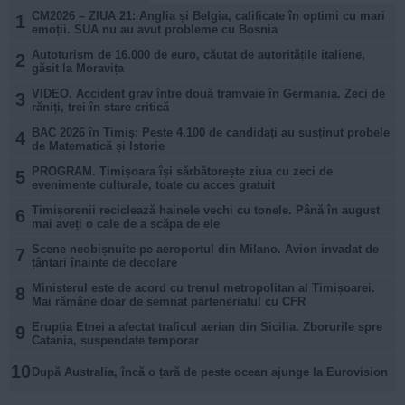
CM2026 – ZIUA 21: Anglia și Belgia, calificate în optimi cu mari
1
emoții. SUA nu au avut probleme cu Bosnia
Autoturism de 16.000 de euro, căutat de autoritățile italiene,
2
găsit la Moravița
VIDEO. Accident grav între două tramvaie în Germania. Zeci de
3
răniți, trei în stare critică
BAC 2026 în Timiș: Peste 4.100 de candidați au susținut probele
4
de Matematică și Istorie
PROGRAM. Timișoara își sărbătorește ziua cu zeci de
5
evenimente culturale, toate cu acces gratuit
Timișorenii reciclează hainele vechi cu tonele. Până în august
6
mai aveți o cale de a scăpa de ele
Scene neobișnuite pe aeroportul din Milano. Avion invadat de
7
țânțari înainte de decolare
Ministerul este de acord cu trenul metropolitan al Timișoarei.
8
Mai rămâne doar de semnat parteneriatul cu CFR
Erupția Etnei a afectat traficul aerian din Sicilia. Zborurile spre
9
Catania, suspendate temporar
10
După Australia, încă o țară de peste ocean ajunge la Eurovision