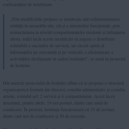
coeficienților de ierarhizare.
„Prin modificările propuse se urmărește atât redimensionarea
entității în ansamblu său, cât și a structurilor funcționale, prin
restructurarea la nivelul compartimentelor existente și înființarea
altora, astfel încât aceste modificări să asigure o distribuire
echitabilă a sarcinilor de serviciu, un circuit optim al
informațiilor pe orizontală și pe verticală, o eficientizare a
activităților desfășurate în cadrul instituției”, se arată în proiectul
de hotărâre.
Din anexele proiectului de hotărâre aflăm că se propune o structură
organizatorică formată din director, consiliu administrativ și consiliu
artistic, contabil șef, 2 servicii și 6 compartimente. Acest lucru
înseamnă, printre altele, 19 noi posturi, dintre care unul de
conducere. În prezent, instituția funcționează cu 33 de posturi,
dintre care trei de conducere și 30 de execuție.