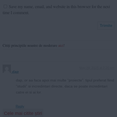
Save my name, email, and website in this browser for the next
time I comment.
Citiți principiile noastre de moderare
aici
!
May 29, 2025 at 2:20 pm
dap
dap, or aa faca apoi mai multe “proiecte”. tipul preferat fiind
“studii” si incredintari directe, daca se poate incredintari
catre ei si ai lor.
Reply
Cele mai citite știri