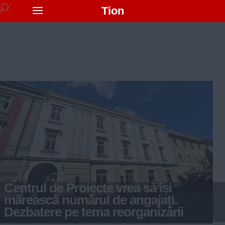
Tion
Centrul de Proiecte vrea să își
mărească numărul de angajați.
Dezbatere pe tema reorganizării