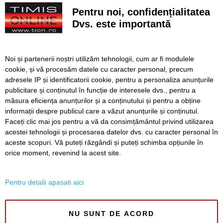
la final
Pentru noi, confidențialitatea
Dvs. este importantă
Cu un ghiozdan donat, puteți ajuta un copil să înceapă
anul școlar cu tot ce are nevoie. Campania revine la
Timișoara
Noi și partenerii noștri utilizăm tehnologii, cum ar fi modulele
Avansează șantierul Pasajului Slavici–Polonă. Lațcău: „La
cookie, și vă procesăm datele cu caracter personal, precum
sfârșitul anului viitor vom circula pe podurile noi”
adresele IP și identificatorii cookie, pentru a personaliza anunțurile
publicitare și conținutul în funcție de interesele dvs., pentru a
VIDEO. Din toamnă, încă 324 de locuri de cazare pentru
studenții UVT. Două cămine noi sunt aproape gata
măsura eficiența anunțurilor și a conținutului și pentru a obține
informații despre publicul care a văzut anunțurile și conținutul.
Faceți clic mai jos pentru a vă da consimțământul privind utilizarea
acestei tehnologii și procesarea datelor dvs. cu caracter personal în
aceste scopuri. Vă puteți răzgândi și puteți schimba opțiunile în
SERVICII
Redactia
Folosinta Cookie-urilor
orice moment, revenind la acest site.
Termeni si conditii de utilizare
Politica de confidentialitate
Pentru detalii apasati aici
Regulament postare și moderare comentarii
NU SUNT DE ACORD