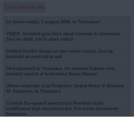
Cele mai noi știri
Ce facem astăzi, 7 august 2026, în Timișoara?
VIDEO. Accident grav între două tramvaie în Germania.
Zeci de răniți, trei în stare critică
Debitul Dunării atinge un nou minim istoric. Zeci de
localități au restricții la apă
Vară japoneză la Timișoara. Un maestru Kabuki este
invitatul special al festivalului Natsu Matsuri
Ultima respirație a lui Pergolesi: Stabat Mater în Biserica
Sf. Ecaterina, la Timișoara
Comisia Europeană avertizează România după
modificarea legii decarbonizării. Pot exista consecințe
financiare
După aproape patru ani de lucrări, proiectul de
modernizare a Școlii Gimnaziale din Dudeștii Noi a ajuns