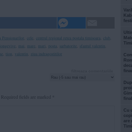
Var
Kabu
fest
Ulti
a Pensionarilor
,
cele
,
centrul regional retea postala timisoara
,
club
,
Mate
Tim
longevive
,
mai
,
mare
,
mari
,
posta
,
sarbatorite
,
sfantul valentin
,
ne
,
tion
,
valentin
,
ziua indragostitilor
Com
Rom
deca
fina
filtreaza comentariile
După
proi
Gimn
Required fields are marked
*
fina
Cu u
copi
are 
Tim