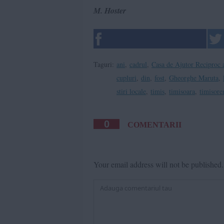
M. Hoster
Taguri:
ani
,
cadrul
,
Casa de Ajutor Reciproc 
cupluri
,
din
,
fost
,
Gheorghe Maruta
,
stiri locale
,
timis
,
timisoara
,
timisore
0
COMENTARII
Your email address will not be published.