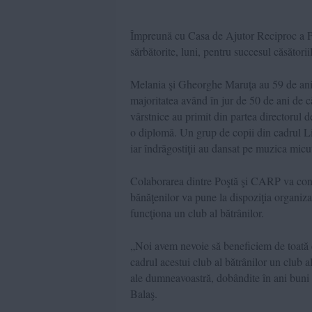
Împreună cu Casa de Ajutor Reciproc a Pen
sărbătorite, luni, pentru succesul căsătoriil
Melania şi Gheorghe Maruţa au 59 de ani
majoritatea având în jur de 50 de ani de c
vârstnice au primit din partea directorul 
o diplomă. Un grup de copii din cadrul Lic
iar îndrăgostiţii au dansat pe muzica micuţi
Colaborarea dintre Poştă şi CARP va conti
bănăţenilor va pune la dispoziţia organiza
funcţiona un club al bătrânilor.
„Noi avem nevoie să beneficiem de toată
cadrul acestui club al bătrânilor un club al
ale dumneavoastră, dobândite în ani buni de
Balaş.