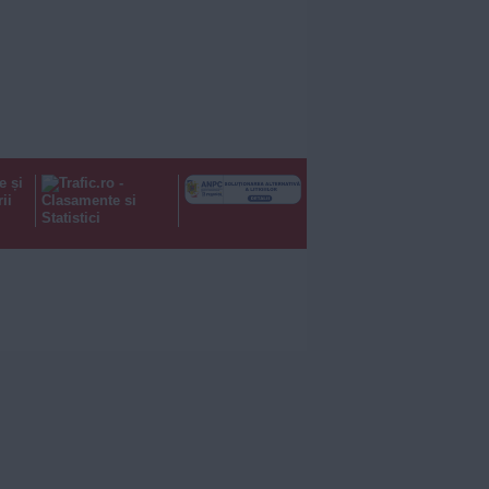
e și
ii