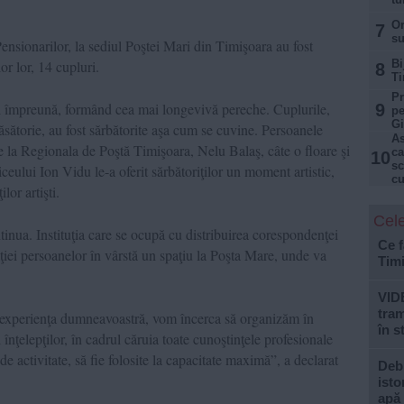
Or
7
su
sionarilor, la sediul Poştei Mari din Timişoara au fost
or lor, 14 cupluri.
Bi
8
Ti
Pr
 împreună, formând cea mai longevivă pereche. Cuplurile,
9
pe
Gi
ăsătorie, au fost sărbătorite aşa cum se cuvine. Persoanele
As
de la Regionala de Poştă Timişoara, Nelu Balaş, câte o floare şi
ca
10
sc
eului Ion Vidu le-a oferit sărbătoriţilor un moment artistic,
cu
lor artişti.
Cele
nua. Instituţia care se ocupă cu distribuirea corespondenţei
Ce f
ţiei persoanelor în vârstă un spaţiu la Poşta Mare, unde va
Tim
VID
tram
 experienţa dumneavoastră, vom încerca să organizăm în
în s
 înţelepţilor, în cadrul căruia toate cunoştinţele profesionale
 activitate, să fie folosite la capacitate maximă”, a declarat
Debi
isto
apă