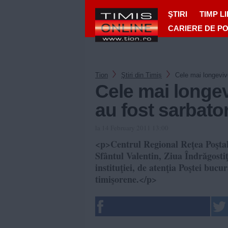
ŞTIRI
TIMP L
CARIERE DE P
Tion
Ştiri din Timiș
Cele mai longevive
Cele mai longev
au fost sarbator
la 14 February 2011 13:00
<p>Centrul Regional Reţea Poştal
Sfântul Valentin, Ziua Îndrăgostiţ
instituţiei, de atenţia Poştei bucu
timişorene.</p>