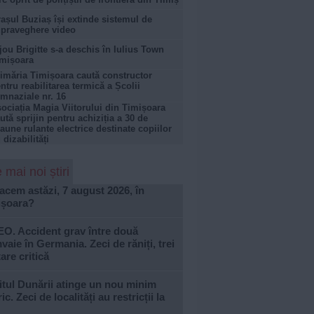
așul Buziaș își extinde sistemul de
praveghere video
jou Brigitte s-a deschis în Iulius Town
mișoara
imăria Timișoara caută constructor
ntru reabilitarea termică a Școlii
mnaziale nr. 16
ociația Magia Viitorului din Timișoara
ută sprijin pentru achiziția a 30 de
aune rulante electrice destinate copiilor
 dizabilități
 mai noi știri
acem astăzi, 7 august 2026, în
ișoara?
EO. Accident grav între două
vaie în Germania. Zeci de răniți, trei
tare critică
tul Dunării atinge un nou minim
ric. Zeci de localități au restricții la