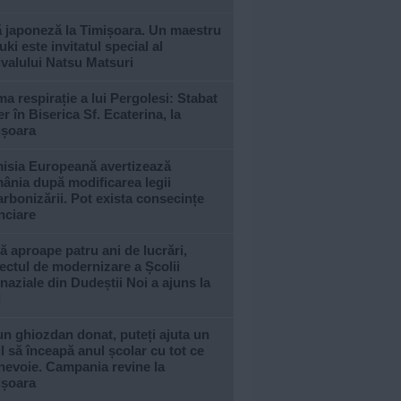
ă japoneză la Timișoara. Un maestru
ki este invitatul special al
ivalului Natsu Matsuri
ma respirație a lui Pergolesi: Stabat
r în Biserica Sf. Ecaterina, la
ișoara
isia Europeană avertizează
ânia după modificarea legii
rbonizării. Pot exista consecințe
nciare
 aproape patru ani de lucrări,
ectul de modernizare a Școlii
aziale din Dudeștii Noi a ajuns la
l
n ghiozdan donat, puteți ajuta un
l să înceapă anul școlar cu tot ce
nevoie. Campania revine la
ișoara