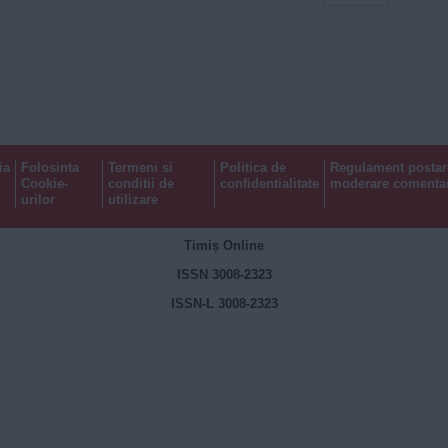
ia
Folosinta
Termeni si
Politica de
Regulament postar
Cookie-
conditii de
confidentialitate
moderare comentar
urilor
utilizare
Timiș Online
ISSN 3008-2323
ISSN-L 3008-2323