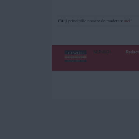
Citiți principiile noastre de moderare
aici
!
SERVICII
Redact