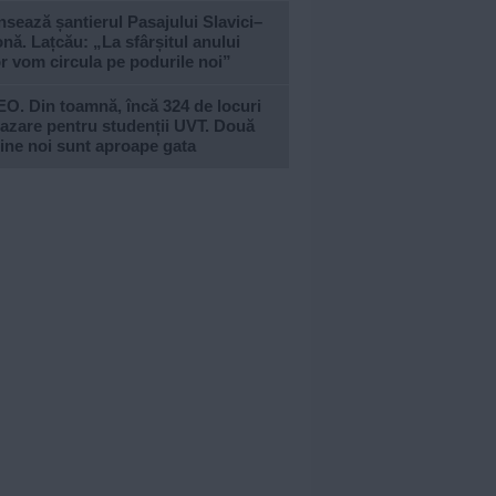
sează șantierul Pasajului Slavici–
nă. Lațcău: „La sfârșitul anului
or vom circula pe podurile noi”
O. Din toamnă, încă 324 de locuri
azare pentru studenții UVT. Două
ine noi sunt aproape gata