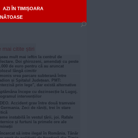
AZI ÎN TIMIȘOARA
ĂNĂTOASE
 mai citite știri
șeau mult mai ieftin la centrul de
lectare. Doi ghirozeni, amendați cu peste
.000 de euro pentru că au aruncat
lozul lângă cimitir
monis vrea parcare subterană între
adion și Spitalul Județean. PMT:
nterzisă prin lege", dar există alternative
ptămâna începe cu dezinsecție la Lugoj.
ogramul intervențiilor
DEO. Accident grav între două tramvaie
 Germania. Zeci de răniți, trei în stare
itică
eme instabilă în vestul țării, joi. Rafale
ternice și furtuni la primele ore ale
mineții
încercat să intre ilegal în România. Tânăr
rc oprit de polițiștii de frontieră din Timiș