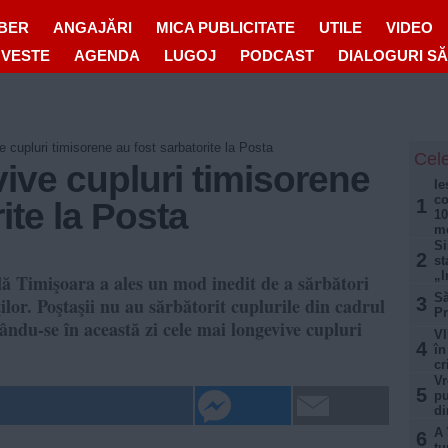
IBER
ANGAJĂRI
MICA PUBLICITATE
UTILE
VIDEO
OVESTE
AGENDA
LUGOJ
PODCAST
DIALOGURI S
 cupluri timisorene au fost sarbatorite la Posta
Cele
ive cupluri timisorene
Ie
co
1
ite la Posta
10
mo
Si
2
st
„I
ă Timişoara a ales un mod inedit de a sărbători
Să
ilor. Poştaşii nu au sărbătorit cuplurile din cadrul
3
Pr
rându-se în această zi cele mai longevive cupluri
VI
4
în
cr
Vr
5
pu
di
A 
6
tu