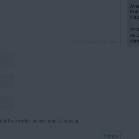
Avan
Polo
viit
VIDE
de c
căm
inca
1000
caractere ramase
his browser for the next time I comment.