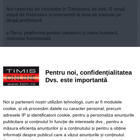
Noi restricții de circulație în Timișoara, de luni. O nouă
etapă de Rebreanu și intervenții la linia de tramvai pe
lângă prefectură
e-Terra, platforma pentru cadastru și carte funciară,
redevine funcțională
Istanbul fără bilet de intrare. Zeci de atracții spectaculoase
pe care le poți vizita gratuit în orașul de pe două
continente
Pentru noi, confidențialitatea
Ce facem astăzi, 9 august 2026, în Timișoara?
Dvs. este importantă
Misterioso! Început romantic de stagiune la Opera din
Timișoara
Noi și partenerii noștri utilizăm tehnologii, cum ar fi modulele
Construcție impresionantă din Imperiul Roman, scoasă la
cookie, și vă procesăm datele cu caracter personal, precum
iveală de nivelul scăzut al Dunării
adresele IP și identificatorii cookie, pentru a personaliza anunțurile
publicitare și conținutul în funcție de interesele dvs., pentru a
Continuă modernizarea centrului pietonal al Lugojului.
măsura eficiența anunțurilor și a conținutului și pentru a obține
Contract de 21 de milioane de lei, finanțat european
informații despre publicul care a văzut anunțurile și conținutul.