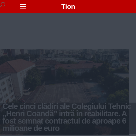
Tion
Cele cinci clădiri ale Colegiului Tehnic
„Henri Coandă” intră în reabilitare. A
fost semnat contractul de aproape 6
milioane de euro