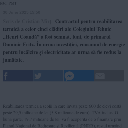
foto: PMT
30 June 2025 15:50
Scris de Cristian Mîrț
Contractul pentru reabilitarea
-
termică a celor cinci clădiri ale Colegiului Tehnic
„Henri Coandă” a fost semnat, luni, de primarul
Dominic Fritz. În urma investiției, consumul de energie
pentru încălzire și electricitate ar urma să fie redus la
jumătate.
Reabilitarea termică a școlii în care învață peste 600 de elevi costă
peste 29,5 milioane de lei (5,8 milioane de euro), TVA inclus. O
bună parte, 19,7 milioane de lei, va fi acoperită de o finanțare prin
Planul Național de Redresare și Reziliență (PNRR), restul urmând