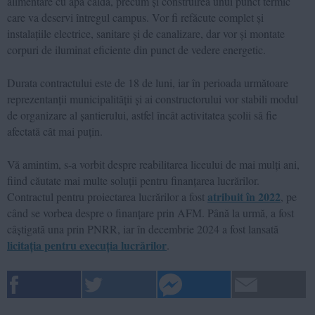
alimentare cu apă caldă, precum și construirea unui punct termic
care va deservi întregul campus. Vor fi refăcute complet și
instalațiile electrice, sanitare și de canalizare, dar vor și montate
corpuri de iluminat eficiente din punct de vedere energetic.
Durata contractului este de 18 de luni, iar în perioada următoare
reprezentanții municipalității și ai constructorului vor stabili modul
de organizare al șantierului, astfel încât activitatea școlii să fie
afectată cât mai puțin.
Vă amintim, s-a vorbit despre reabilitarea liceului de mai mulți ani,
fiind căutate mai multe soluții pentru finanțarea lucrărilor.
atribuit în 2022
Contractul pentru proiectarea lucrărilor a fost
, pe
când se vorbea despre o finanțare prin AFM. Până la urmă, a fost
câștigată una prin PNRR, iar în decembrie 2024 a fost lansată
licitația pentru execuția lucrărilor
.