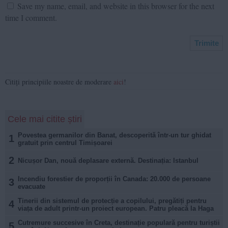
Save my name, email, and website in this browser for the next
time I comment.
Citiți principiile noastre de moderare
aici
!
Cele mai citite știri
Povestea germanilor din Banat, descoperită într-un tur ghidat
1
gratuit prin centrul Timișoarei
2
Nicușor Dan, nouă deplasare externă. Destinația: Istanbul
Incendiu forestier de proporții în Canada: 20.000 de persoane
3
evacuate
Tinerii din sistemul de protecție a copilului, pregătiți pentru
4
viața de adult printr-un proiect european. Patru pleacă la Haga
Cutremure succesive în Creta, destinație populară pentru turiștii
5