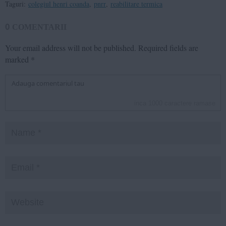
Taguri:
colegiul henri coanda
,
pnrr
,
reabilitare termica
0
COMENTARII
Your email address will not be published.
Required fields are
marked
*
inca
1000
caractere ramase