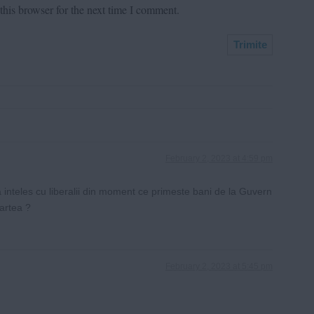
his browser for the next time I comment.
February 2, 2023 at 4:59 pm
a inteles cu liberalii din moment ce primeste bani de la Guvern
partea ?
February 2, 2023 at 5:45 pm