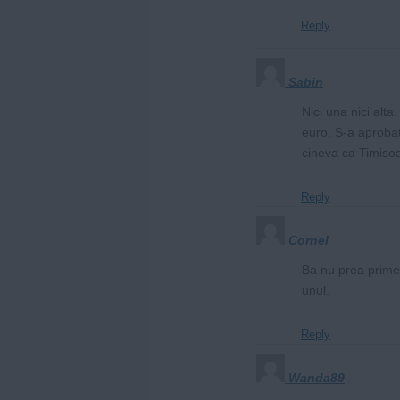
Reply
Sabin
Nici una nici alt
euro. S-a aprobat
cineva ca Timiso
Reply
Cornel
Ba nu prea primes
unul.
Reply
Wanda89