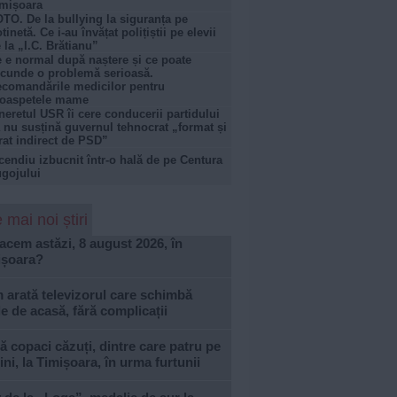
mișoara
TO. De la bullying la siguranța pe
otinetă. Ce i-au învățat polițiștii pe elevii
 la „I.C. Brătianu”
 e normal după naștere și ce poate
cunde o problemă serioasă.
comandările medicilor pentru
roaspetele mame
neretul USR îi cere conducerii partidului
 nu susțină guvernul tehnocrat „format și
rat indirect de PSD”
cendiu izbucnit într-o hală de pe Centura
gojului
 mai noi știri
acem astăzi, 8 august 2026, în
ișoara?
arată televizorul care schimbă
le de acasă, fără complicații
 copaci căzuți, dintre care patru pe
ni, la Timișoara, în urma furtunii