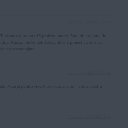
February 2, 2023 at 6:54 pm
a. Timisoara a propus 15 proiecte parca. Sute de milioane de
 doar Pasajul Solventul. Au dat ok la 1 proiect sa nu zica
ara e dezavantajata.
February 2, 2023 at 7:03 pm
te. A cerut pentru vreo 8 proiecte si a primit doar pentru
February 2, 2023 at 7:11 pm