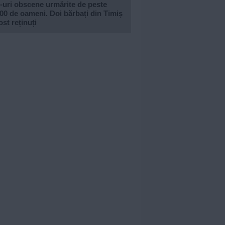
-uri obscene urmărite de peste
00 de oameni. Doi bărbați din Timiș
ost reținuți