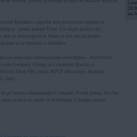
lă de tramvai, precum și trotuare și piste de biciclete integrate
Live
22.0
au f
vernul României a aprobat lista proiectelor cuprinse în
Saligny” pentru județul Timiș. Un singur proiect din
aflat pe lista respectivă. Banii au fost alocați pentru
orturi și de furnizare a utilităților.
ă asocierea Spic Internazionale (lider/Italia) – Pod-Proiect
 Arcada Company (Galați) și Conextrust (Bacău) și
 Electric Grup SRL (Iași), ISPCF (București), Radaria
L (Iași).
ă de pe vremea administrației Ciuhandu. Fostul primar, Nicolae
ușit să facă un studiu de fezabilitate și licitația pentru
a Solventul ne arată la ce lucrează