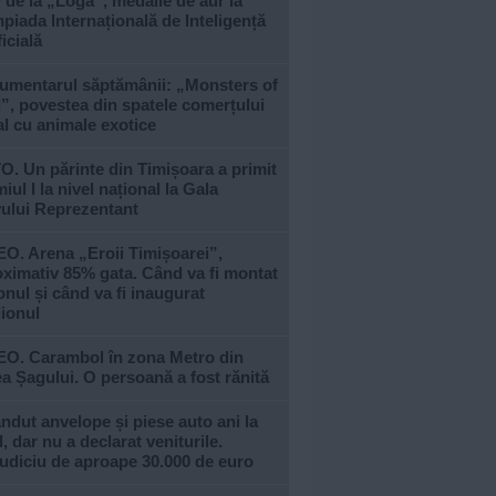
 de la „Loga”, medalie de aur la
piada Internațională de Inteligență
ficială
umentarul săptămânii: „Monsters of
, povestea din spatele comerțului
al cu animale exotice
. Un părinte din Timișoara a primit
iul I la nivel național la Gala
vului Reprezentant
O. Arena „Eroii Timișoarei”,
ximativ 85% gata. Când va fi montat
nul și când va fi inaugurat
ionul
EO. Carambol în zona Metro din
a Șagului. O persoană a fost rănită
ndut anvelope și piese auto ani la
, dar nu a declarat veniturile.
udiciu de aproape 30.000 de euro