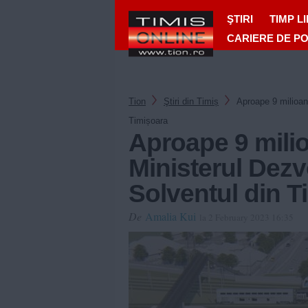
ŞTIRI
TIMP L
CARIERE DE P
Tion
Ştiri din Timiș
Aproape 9 milioane
Timișoara
Aproape 9 milio
Ministerul Dezvo
Solventul din T
De
Amalia Kui
la 2 February 2023 16:35