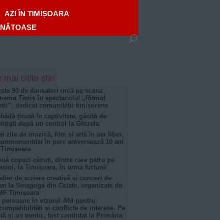
AZI ÎN TIMIȘOARA
ĂNĂTOASE
 mai citite știri
ste 90 de dansatori urcă pe scena
nema Timiș în spectacolul „Ritmul
eții”, dedicat comunității timișorene
bădă ținută în captivitate, găsită de
lițiști după un control la Ghizela
ei zile de muzică, film și artă în aer liber.
unmomentdat în parc aniversează 10 ani
 Timișoara
uă copaci căzuți, dintre care patru pe
șini, la Timișoara, în urma furtunii
elier de scriere creativă și concert de
an la Sinagoga din Cetate, organizate de
MF Timișoara
 persoane în vizorul ANI pentru
compatibilități și conflicte de interese. Pe
stă și un medic, fost candidat la Primăria