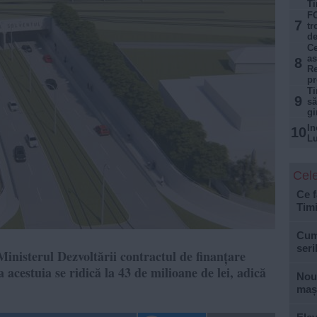
Ti
FO
7
tr
de
Ce
as
8
Re
p
Ti
9
să
gi
In
10
Lu
Cele
Ce f
Tim
Cum 
seri
nisterul Dezvoltării contractul de finanțare
 acestuia se ridică la 43 de milioane de lei, adică
Nouă
mași