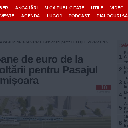
IBER
ANGAJĂRI
MICA PUBLICITATE
UTILE
VIDEO
OVESTE
AGENDA
LUGOJ
PODCAST
DIALOGURI S
 de euro de la Ministerul Dezvoltării pentru Pasajul Solventul din
Cele
Pe
ane de euro de la
1
Ci
vi
ltării pentru Pasajul
Le
2
po
imișoara
Tr
3
La
10
la
Comentarii
No
4
ma
At
5
pi
U
15
in
6
li