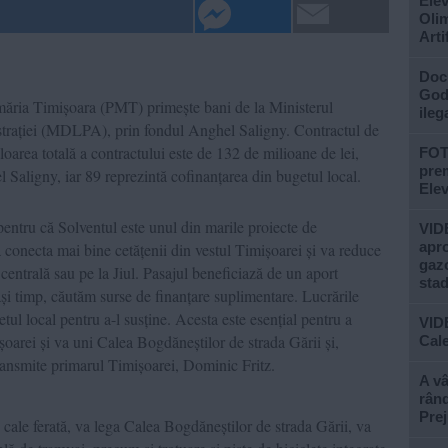
Elev
Olim
Arti
Doc
God”
imăria Timișoara (PMT) primește bani de la Ministerul
ileg
istrației (MDLPA), prin fondul Anghel Saligny. Contractul de
aloarea totală a contractului este de 132 de milioane de lei,
FOTO
prem
 Saligny, iar 89 reprezintă cofinanțarea din bugetul local.
Ele
pentru că Solventul este unul din marile proiecte de
VIDE
apro
a conecta mai bine cetățenii din vestul Timișoarei și va reduce
gazo
centrală sau pe la Jiul. Pasajul beneficiază de un aport
stad
lași timp, căutăm surse de finanțare suplimentare. Lucrările
tul local pentru a-l susține. Acesta este esențial pentru a
VID
oarei și va uni Calea Bogdăneștilor de strada Gării și,
Cale
ransmite primarul Timișoarei, Dominic Fritz.
A vâ
rând
Prej
e cale ferată, va lega Calea Bogdăneștilor de strada Gării, va