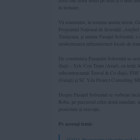
avea câte două benzi pe sens și o linie dub
în trotuare.
Vă reamintim, în toamna anului trecut, Gu
Programul Național de Investiții „Anghel 
Timișoara, și anume Pasajul Solventul, s-a 
modernizarea infrastructurii locale de transp
De construirea Pasajului Solventul se ocup
(Iași) – Sylc Con Trans (Arad), cu terții
subcontractanții Teoval & Co (Iași), FDF
(Galați) și SC Yda Proiect Consulting SR
Despre Pasajul Solventul se vorbește înc
Robu, pe parcursul celor două mandate, a re
proiectare și execuție.
Pe aceeași temă:
FOTO. Proiectanții viitorului pod de l