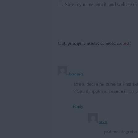
Save my name, email, and website in t
Citiți principiile noastre de moderare
aici
!
bocsig
aoleu, deci e pe bune ca Fritz s-
? Sau dimpotriva, pesedeii ii tin 
Reply
ovii
psd mai degraba