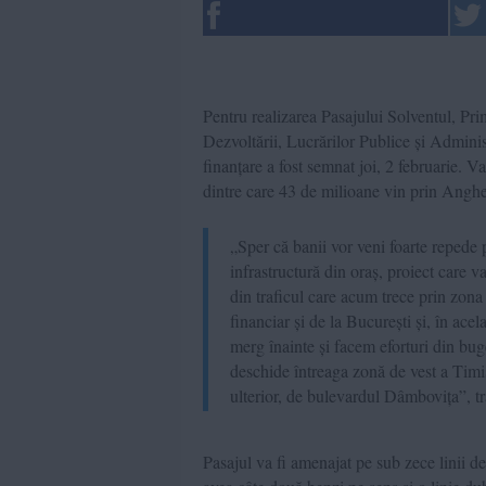
Pentru realizarea Pasajului Solventul, Pr
Dezvoltării, Lucrărilor Publice și Admin
finanțare a fost semnat joi, 2 februarie. V
dintre care 43 de milioane vin prin Anghel
„Sper că banii vor veni foarte repede 
infrastructură din oraș, proiect care v
din traficul care acum trece prin zona 
financiar și de la București și, în ace
merg înainte și facem eforturi din buge
deschide întreaga zonă de vest a Timiș
ulterior, de bulevardul Dâmbovița”, t
Pasajul va fi amenajat pe sub zece linii d