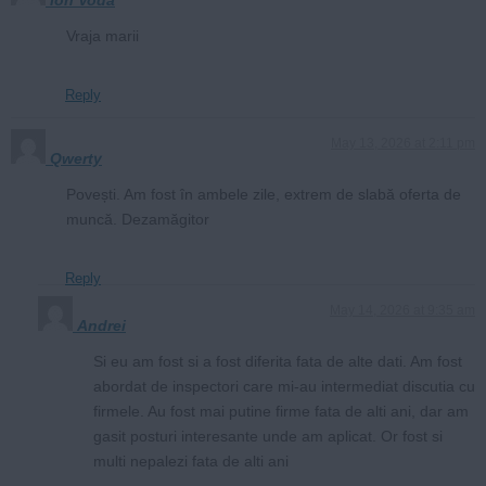
Vraja marii
Reply
May 13, 2026 at 2:11 pm
Qwerty
Povești. Am fost în ambele zile, extrem de slabă oferta de
muncă. Dezamăgitor
Reply
May 14, 2026 at 9:35 am
Andrei
Si eu am fost si a fost diferita fata de alte dati. Am fost
abordat de inspectori care mi-au intermediat discutia cu
firmele. Au fost mai putine firme fata de alti ani, dar am
gasit posturi interesante unde am aplicat. Or fost si
multi nepalezi fata de alti ani