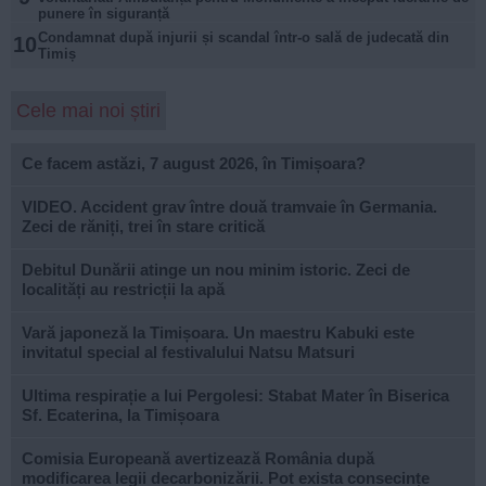
punere în siguranță
Condamnat după injurii și scandal într-o sală de judecată din
10
Timiș
Cele mai noi știri
Ce facem astăzi, 7 august 2026, în Timișoara?
VIDEO. Accident grav între două tramvaie în Germania.
Zeci de răniți, trei în stare critică
Debitul Dunării atinge un nou minim istoric. Zeci de
localități au restricții la apă
Vară japoneză la Timișoara. Un maestru Kabuki este
invitatul special al festivalului Natsu Matsuri
Ultima respirație a lui Pergolesi: Stabat Mater în Biserica
Sf. Ecaterina, la Timișoara
Comisia Europeană avertizează România după
modificarea legii decarbonizării. Pot exista consecințe