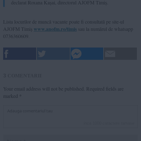
declarat Roxana Kașai, directorul AJOFM Timiș.
Lista locurilor de muncă vacante poate fi consultată pe site-ul
www.anofm.ro/timis
AJOFM Timiș
sau la numărul de whatsapp
0736360609.
3
COMENTARII
Your email address will not be published.
Required fields are
marked
*
inca
1000
caractere ramase