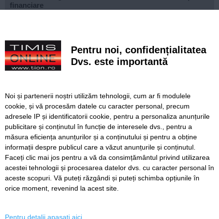
financiare
După aproape patru ani de lucrări, proiectul de
modernizare a Școlii Gimnaziale din Dudeștii Noi a ajuns
la final
Pentru noi, confidențialitatea
Dvs. este importantă
Cu un ghiozdan donat, puteți ajuta un copil să înceapă
anul școlar cu tot ce are nevoie. Campania revine la
Timișoara
Noi și partenerii noștri utilizăm tehnologii, cum ar fi modulele
Avansează șantierul Pasajului Slavici–Polonă. Lațcău: „La
cookie, și vă procesăm datele cu caracter personal, precum
sfârșitul anului viitor vom circula pe podurile noi”
adresele IP și identificatorii cookie, pentru a personaliza anunțurile
publicitare și conținutul în funcție de interesele dvs., pentru a
VIDEO. Din toamnă, încă 324 de locuri de cazare pentru
studenții UVT. Două cămine noi sunt aproape gata
măsura eficiența anunțurilor și a conținutului și pentru a obține
informații despre publicul care a văzut anunțurile și conținutul.
Faceți clic mai jos pentru a vă da consimțământul privind utilizarea
acestei tehnologii și procesarea datelor dvs. cu caracter personal în
aceste scopuri. Vă puteți răzgândi și puteți schimba opțiunile în
SERVICII
Redactia
Folosinta Cookie-urilor
orice moment, revenind la acest site.
Termeni si conditii de utilizare
Politica de confidentialitate
Pentru detalii apasati aici