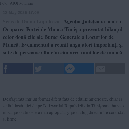
Foto: AJOFM Timiș
12 May 2026 17:09
Scris de Diana Lupulescu
Agenția Județeană pentru
-
Ocuparea Forței de Muncă Timiș a prezentat bilanțul
celor două zile ale Bursei Generale a Locurilor de
Muncă. Evenimentul a reunit angajatori importanți și
sute de persoane aflate în căutarea unui loc de muncă.
Desfășurată într-un format diferit față de edițiile anterioare, chiar la
sediul instituției de pe Bulevardul Republicii din Timișoara, bursa a
mizat pe o atmosferă mai apropiată și pe dialog direct între candidați
și firme.