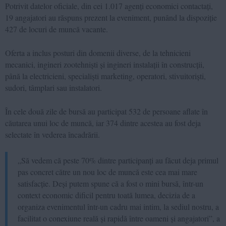
Potrivit datelor oficiale, din cei 1.017 agenți economici contactați,
19 angajatori au răspuns prezent la eveniment, punând la dispoziție
427 de locuri de muncă vacante.
Oferta a inclus posturi din domenii diverse, de la tehnicieni
mecanici, ingineri zootehniști și ingineri instalații în construcții,
până la electricieni, specialiști marketing, operatori, stivuitoriști,
sudori, tâmplari sau instalatori.
În cele două zile de bursă au participat 532 de persoane aflate în
căutarea unui loc de muncă, iar 374 dintre acestea au fost deja
selectate în vederea încadrării.
„Să vedem că peste 70% dintre participanți au făcut deja primul
pas concret către un nou loc de muncă este cea mai mare
satisfacție. Deși putem spune că a fost o mini bursă, într-un
context economic dificil pentru toată lumea, decizia de a
organiza evenimentul într-un cadru mai intim, la sediul nostru, a
facilitat o conexiune reală și rapidă între oameni și angajatori”, a