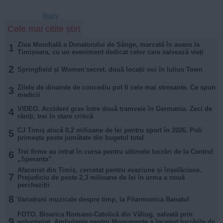
Reply
Cele mai citite știri
Ziua Mondială a Donatorului de Sânge, marcată în avans la
1
Timișoara, cu un eveniment dedicat celor care salvează vieți
2
Springfield și Women'secret, două locații noi în Iulius Town
Zilele de dinainte de concediu pot fi cele mai stresante. Ce spun
3
medicii
VIDEO. Accident grav între două tramvaie în Germania. Zeci de
4
răniți, trei în stare critică
CJ Timiș alocă 8,2 milioane de lei pentru sport în 2026. Poli
5
primește peste jumătate din bugetul total
Trei firme au intrat în cursa pentru ultimele lucrări de la Centrul
6
„Speranța”
Afacerist din Timiș, cercetat pentru evaziune și înșelăciune.
7
Prejudiciu de peste 2,3 milioane de lei în urma a nouă
percheziții
8
Variațiuni muzicale despre timp, la Filarmonica Banatul
FOTO. Biserica Romano-Catolică din Văliug, salvată prin
9
voluntariat. Ambulanța pentru Monumente a început lucrările de