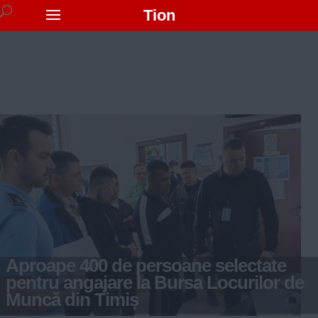
Tion
Aproape 400 de persoane selectate
pentru angajare la Bursa Locurilor de
Muncă din Timiș