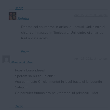
Reply
April 27, 2021 at 5:44 pm
Baluba
Dar toti cei enumerati in articol au, totusi. Unii dintre ei
chiar sunt nascuti In Timisoara. Unii dintre ei chiar au
trait o viata acolo.
Reply
April 27, 2021 at 4:14 pm
Marcel Anton
Foarta buna ideea!
Speram sa nu fie un chici!
Asa cu,m este Chiciul montat in locul bustului lui Leontin
Salajan!
Ce parculet frumos era pe vreamea lui primarului Mot.
Reply