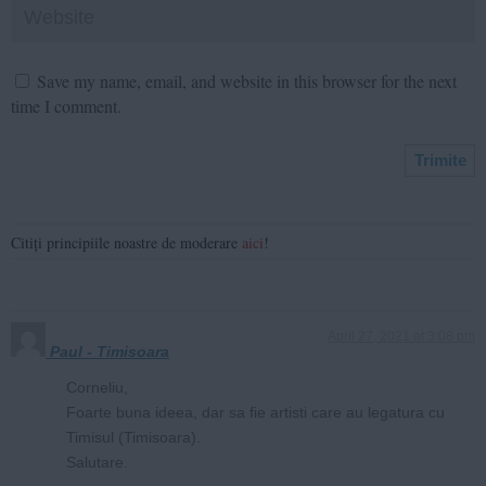
Save my name, email, and website in this browser for the next
time I comment.
Citiți principiile noastre de moderare
aici
!
April 27, 2021 at 3:08 pm
Paul - Timisoara
Corneliu,
Foarte buna ideea, dar sa fie artisti care au legatura cu
Timisul (Timisoara).
Salutare.