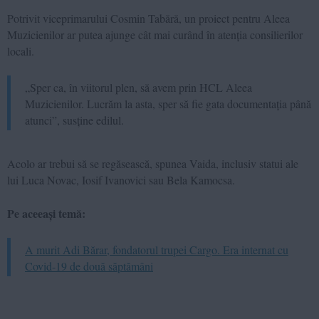
Potrivit viceprimarului Cosmin Tabără, un proiect pentru Aleea
Muzicienilor ar putea ajunge cât mai curând în atenția consilierilor
locali.
„Sper ca, în viitorul plen, să avem prin HCL Aleea
Muzicienilor. Lucrăm la asta, sper să fie gata documentația până
atunci”, susține edilul.
Acolo ar trebui să se regăsească, spunea Vaida, inclusiv statui ale
lui Luca Novac, Iosif Ivanovici sau Bela Kamocsa.
Pe aceeași temă:
A murit Adi Bărar, fondatorul trupei Cargo. Era internat cu
Covid-19 de două săptămâni