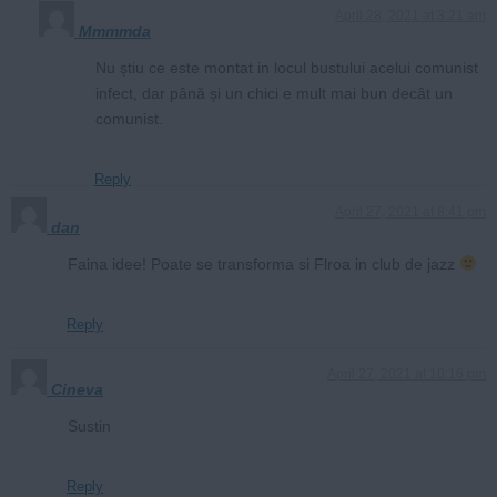
April 28, 2021 at 3:21 am
Mmmmda
Nu știu ce este montat in locul bustului acelui comunist
infect, dar până și un chici e mult mai bun decât un
comunist.
Reply
April 27, 2021 at 8:41 pm
dan
Faina idee! Poate se transforma si Flroa in club de jazz
Reply
April 27, 2021 at 10:16 pm
Cineva
Sustin
Reply