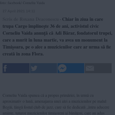
foto: facebook/ Corneliu Vaida
27 April 2021 14:11
Scris de Roxana Deaconescu
Chiar în ziua în care
-
trupa Cargo împlinește 36 de ani, activistul civic
Corneliu Vaida anunță că Adi Bărar, fondatorul trupei,
care a murit în luna martie, va avea un monument la
Timișoara, pe o alee a muzicienilor care ar urma să fie
creată în zona Flora.
Corneliu Vaida spunea că a propus primăriei, în urmă cu
aproximativ o lună, amenajarea unei alei a muzicienilor pe malul
Begăi, lângă fostul club de jazz, care să fie dedicată „întru aducere
aminte, tuturor muzicienilor timișoreni și bănățeni, care au adus