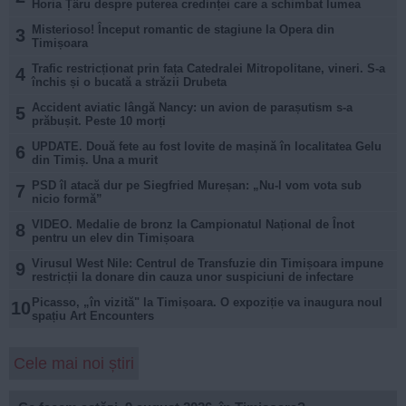
Horia Țâru despre puterea credinței care a schimbat lumea
Misterioso! Început romantic de stagiune la Opera din
3
Timișoara
Trafic restricționat prin fața Catedralei Mitropolitane, vineri. S-a
4
închis și o bucată a străzii Drubeta
Accident aviatic lângă Nancy: un avion de parașutism s-a
5
prăbușit. Peste 10 morți
UPDATE. Două fete au fost lovite de mașină în localitatea Gelu
6
din Timiș. Una a murit
PSD îl atacă dur pe Siegfried Mureșan: „Nu-l vom vota sub
7
nicio formă”
VIDEO. Medalie de bronz la Campionatul Național de Înot
8
pentru un elev din Timișoara
Virusul West Nile: Centrul de Transfuzie din Timișoara impune
9
restricții la donare din cauza unor suspiciuni de infectare
Picasso, „în vizită" la Timișoara. O expoziție va inaugura noul
10
spațiu Art Encounters
Cele mai noi știri