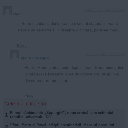
April 28, 2021 at 11:47 am
Dan
si Robu e chitarist, lui de ce nu ii face-ti statuie, in mana
stanga un semafor si in dreapta o chitara, parerea mea…
Reply
April 28, 2021 at 1:00 pm
Yycre cuceapa
Pentru Robu statuia este deja in lucru. Renumitul artist
local Baraka lucreaza la ea de cateva ore. Iti spun eu
din sursa aproape sigura.
Reply
Cele mai citite știri
Filmul săptămânii: „Supergirl”, noua eroină care schimbă
1
regulile universului DC
Sfinții Petru și Pavel, stâlpii creștinătății. Mesajul preotului
2