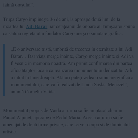
faimă orașului”.
Trupa Cargo împlinește 36 de ani, la aproape două luni de la
Adi Bărar
moartea lui
, iar cetățeanul de onoare al Timișoarei spune
că statuia regretatului fondator Cargo are și o simulare grafică.
„E o aniversare tristă, umbrită de trecerea în eternitate a lui Adi
Bărar… Dar viața merge înainte, Cargo merge înainte și Adi va
fi veșnic în memoria noastră. Am primit confirmarea din partea
oficialităților locale că realizarea monumentului dedicat lui Adi
a intrat în linie dreaptă. Alături puteți vedea o simulare grafică a
monumentului, care va fi realizat de Linda Saskia Menczel”,
anunță Corneliu Vaida.
Monumentul propus de Vaida ar urma să fie amplasat chiar în
Parcul Alpinet, aproape de Podul Maria. Acesta ar urma să fie
amenajat de două firme private, care se vor ocupa și de iluminatul
artistic.