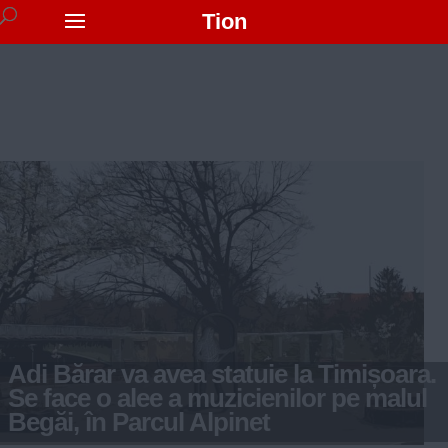
Tion
Adi Bărar va avea statuie la Timișoara.
Se face o alee a muzicienilor pe malul
Begăi, în Parcul Alpinet