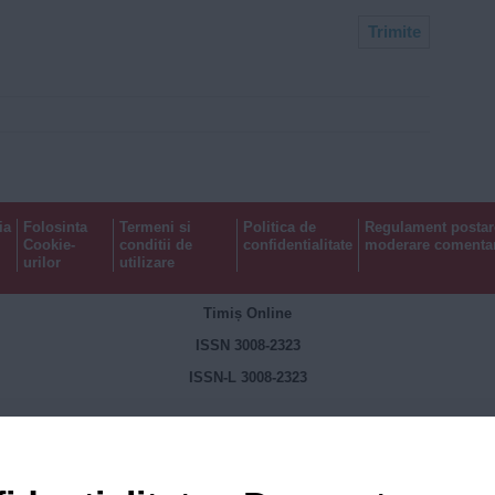
ia
Folosinta
Termeni si
Politica de
Regulament postar
Cookie-
conditii de
confidentialitate
moderare comentar
urilor
utilizare
Timiș Online
ISSN 3008-2323
ISSN-L 3008-2323