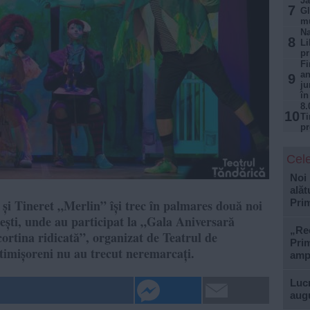
Ja
7
Gl
mu
N
8
Li
pr
Fi
an
9
ju
în
8.
10
Ti
pr
Cele
Noi 
alăt
 și Tineret „Merlin” își trec în palmares două noi
Prim
rești, unde au participat la „Gala Aniversară
„Rec
ortina ridicată”, organizat de Teatrul de
Prim
timișoreni nu au trecut neremarcați.
ampl
Lucr
aug