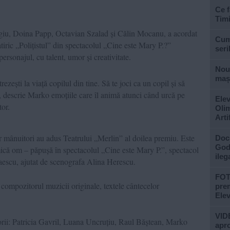
Ce f
Tim
tigiu, Doina Papp, Octavian Szalad și Călin Mocanu, a acordat
Cum 
tiric „Polițistul” din spectacolul „Cine este Mary P.?”
seri
ersonajul, cu talent, umor și creativitate.
Nouă
mași
rezești la viață copilul din tine. Să te joci ca un copil și să
a”, descrie Marko emoțiile care îl animă atunci când urcă pe
Elev
tor.
Olim
Arti
ilor mânuitori au adus Teatrului „Merlin” al doilea premiu. Este
Doc
God”
ică om – păpușă în spectacolul „Cine este Mary P.”, spectacol
ileg
aescu, ajutat de scenografa Alina Herescu.
FOTO
 compozitorul muzicii originale, textele cântecelor
prem
Ele
VIDE
torii: Patricia Gavril, Luana Uncruțiu, Raul Băștean, Marko
apro