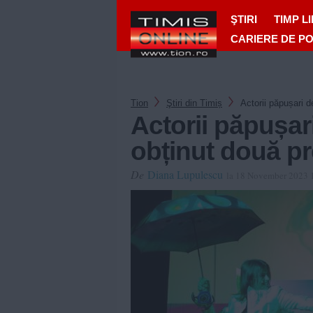
ŞTIRI
TIMP L
CARIERE DE P
Tion
Ştiri din Timiș
Actorii păpușari d
Actorii păpușari
obținut două pr
De
Diana Lupulescu
la 18 November 2023 