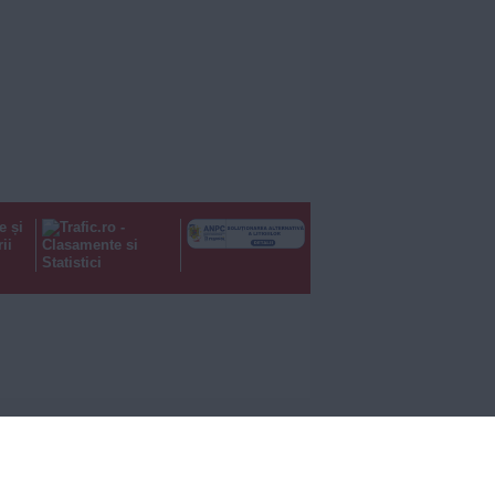
e și
ii