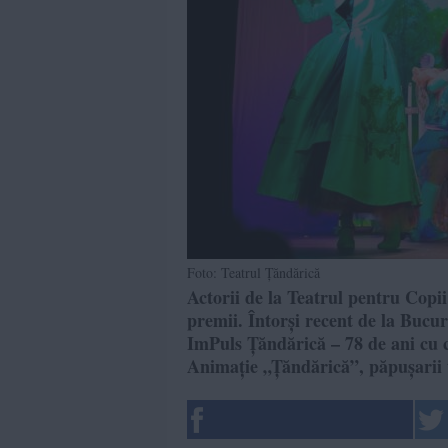
Foto: Teatrul Țăndărică
Actorii de la Teatrul pentru Copii
premii. Întorși recent de la Bucu
ImPuls Țăndărică – 78 de ani cu c
Animație „Țăndărică”, păpușarii 