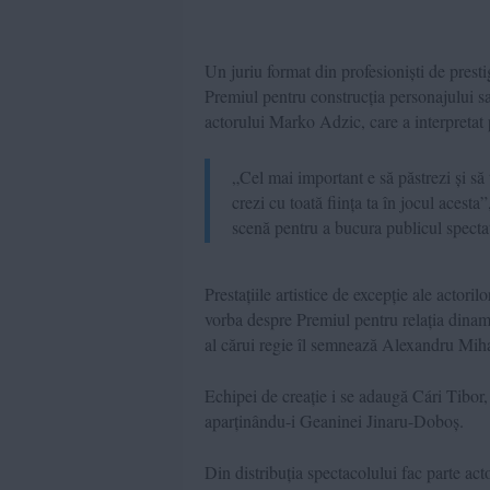
Un juriu format din profesioniști de pres
Premiul pentru construcția personajului sa
actorului Marko Adzic, care a interpretat p
„Cel mai important e să păstrezi și să t
crezi cu toată ființa ta în jocul acest
scenă pentru a bucura publicul specta
Prestațiile artistice de excepție ale actor
vorba despre Premiul pentru relația dinam
al cărui regie îl semnează Alexandru Mih
Echipei de creație i se adaugă Cári Tibor,
aparținându-i Geaninei Jinaru-Doboș.
Din distribuția spectacolului fac parte ac