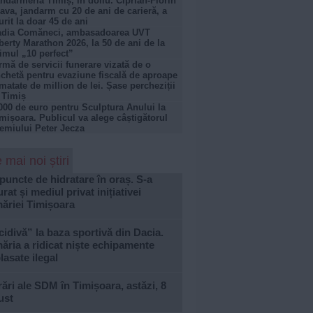
ndarmeria Timiș, în doliu. Ciprian-Florin
ava, jandarm cu 20 de ani de carieră, a
rit la doar 45 de ani
adia Comăneci, ambasadoarea UVT
berty Marathon 2026, la 50 de ani de la
imul „10 perfect”
rmă de servicii funerare vizată de o
chetă pentru evaziune fiscală de aproape
matate de million de lei. Șase percheziții
 Timiș
000 de euro pentru Sculptura Anului la
mișoara. Publicul va alege câștigătorul
emiului Peter Jecza
 mai noi știri
puncte de hidratare în oraș. S-a
urat și mediul privat inițiativei
ăriei Timișoara
idivă” la baza sportivă din Dacia.
ăria a ridicat niște echipamente
asate ilegal
ări ale SDM în Timișoara, astăzi, 8
ust