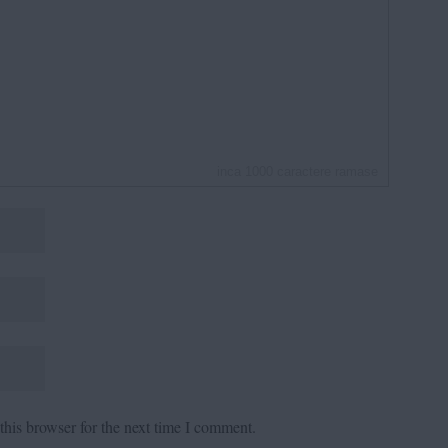
inca
1000
caractere ramase
his browser for the next time I comment.