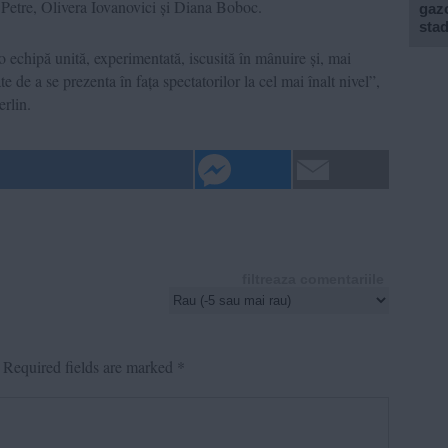
Petre, Olivera Iovanovici și Diana Boboc.
gazo
stad
o echipă unită, experimentată, iscusită în mânuire și, mai
e de a se prezenta în fața spectatorilor la cel mai înalt nivel”,
erlin.
filtreaza comentariile
Required fields are marked
*