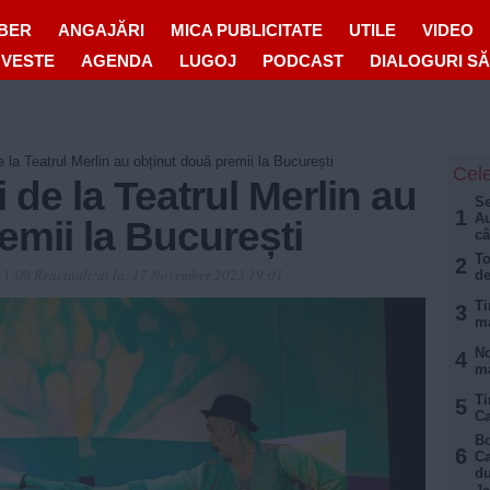
IBER
ANGAJĂRI
MICA PUBLICITATE
UTILE
VIDEO
OVESTE
AGENDA
LUGOJ
PODCAST
DIALOGURI S
e la Teatrul Merlin au obținut două premii la București
Cele
 de la Teatrul Merlin au
Se
1
Au
emii la București
câ
To
2
11:00
Reactualizat la:
17 November 2023 19:01
d
Ti
3
ma
No
4
ma
Ti
5
Ca
Bo
6
Ca
du