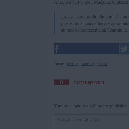
Adzic, Robert Copoț, Mădălina Ghițescu 
„Aceștia au dovedit, din nou, că sunt 
presus, încântată de fiecare oportunitat
au precizat reprezentanții Teatrului M
Taguri:
merlin
,
papusari
,
premii
0
COMENTARII
Your email address will not be published.