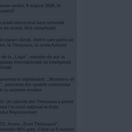
acem astăzi, 8 august 2026, în
ișoara?
arată televizorul care schimbă
le de acasă, fără complicații
 copaci căzuți, dintre care patru pe
ni, la Timișoara, în urma furtunii
 de la „Loga”, medalie de aur la
piada Internațională de Inteligență
ficială
umentarul săptămânii: „Monsters of
, povestea din spatele comerțului
al cu animale exotice
. Un părinte din Timișoara a primit
iul I la nivel național la Gala
vului Reprezentant
O. Arena „Eroii Timișoarei”,
ximativ 85% gata. Când va fi montat