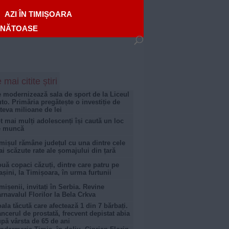
AZI ÎN TIMIȘOARA
ĂNĂTOASE
 mai citite știri
 modernizează sala de sport de la Liceul
to. Primăria pregătește o investiție de
teva milioane de lei
t mai mulți adolescenți își caută un loc
e muncă
mișul rămâne județul cu una dintre cele
i scăzute rate ale șomajului din țară
uă copaci căzuți, dintre care patru pe
șini, la Timișoara, în urma furtunii
mișenii, invitați în Serbia. Revine
rnavalul Florilor la Bela Crkva
ala tăcută care afectează 1 din 7 bărbați.
ncerul de prostată, frecvent depistat abia
pă vârsta de 65 de ani