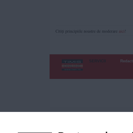
Citiți principiile noastre de moderare
aici
!
SERVICII
Redact