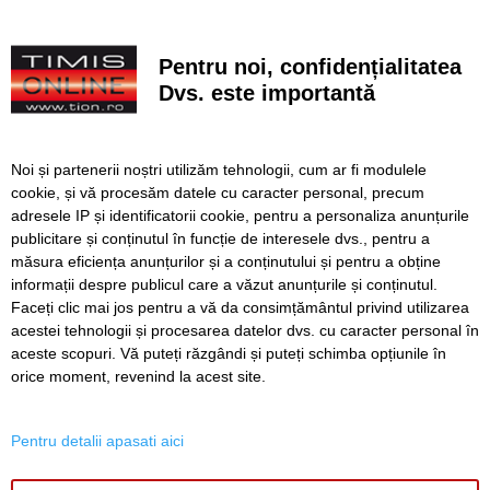
VIDEO. Arena „Eroii Timișoarei”, aproximativ 85% gata.
Când va fi montat gazonul și când va fi inaugurat
Pentru noi, confidențialitatea
stadionul
Dvs. este importantă
VIDEO. Carambol în zona Metro din Calea Șagului. O
persoană a fost rănită
Noi și partenerii noștri utilizăm tehnologii, cum ar fi modulele
A vândut anvelope și piese auto ani la rând, dar nu a
cookie, și vă procesăm datele cu caracter personal, precum
declarat veniturile. Prejudiciu de aproape 30.000 de euro
adresele IP și identificatorii cookie, pentru a personaliza anunțurile
publicitare și conținutul în funcție de interesele dvs., pentru a
Live-uri obscene urmărite de peste 22.000 de oameni. Doi
bărbați din Timiș au fost reținuți
măsura eficiența anunțurilor și a conținutului și pentru a obține
informații despre publicul care a văzut anunțurile și conținutul.
Faceți clic mai jos pentru a vă da consimțământul privind utilizarea
acestei tehnologii și procesarea datelor dvs. cu caracter personal în
aceste scopuri. Vă puteți răzgândi și puteți schimba opțiunile în
SERVICII
Redactia
Folosinta Cookie-urilor
orice moment, revenind la acest site.
Termeni si conditii de utilizare
Politica de confidentialitate
Pentru detalii apasati aici
Regulament postare și moderare comentarii