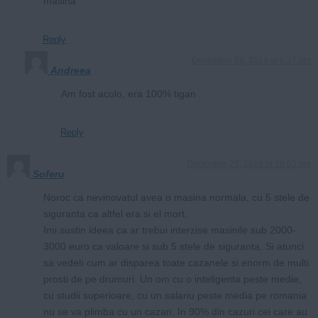
masina
Reply
December 26, 2019 at 6:27 pm
Andreea
Am fost acolo, era 100% tigan
Reply
December 25, 2019 at 10:03 pm
Soferu
Noroc ca nevinovatul avea o masina normala, cu 5 stele de
siguranta ca altfel era si el mort.
Imi sustin ideea ca ar trebui interzise masinile sub 2000-
3000 euro ca valoare si sub 5 stele de siguranta. Si atunci
sa vedeti cum ar disparea toate cazanele si enorm de multi
prosti de pe drumuri. Un om cu o inteligenta peste medie,
cu studii superioare, cu un salariu peste media pe romania
nu se va plimba cu un cazan. In 90% din cazuri cei care au