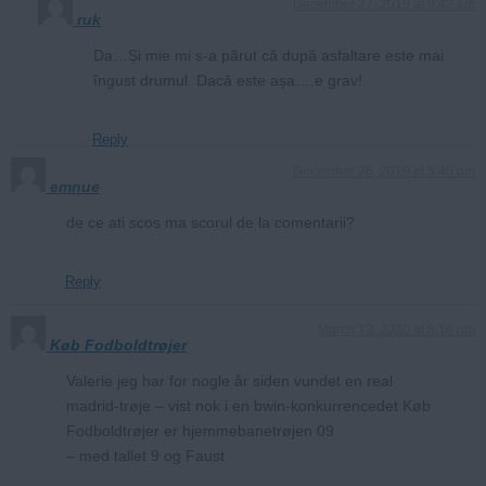
December 27, 2019 at 9:42 am
ruk
Da…Și mie mi s-a părut că după asfaltare este mai
îngust drumul. Dacă este așa….e grav!
Reply
December 26, 2019 at 5:45 pm
emnue
de ce ati scos ma scorul de la comentarii?
Reply
March 13, 2020 at 8:16 pm
Køb Fodboldtrøjer
Valerie jeg har for nogle år siden vundet en real
madrid-trøje – vist nok i en bwin-konkurrencedet Køb
Fodboldtrøjer er hjemmebanetrøjen 09
– med tallet 9 og Faust