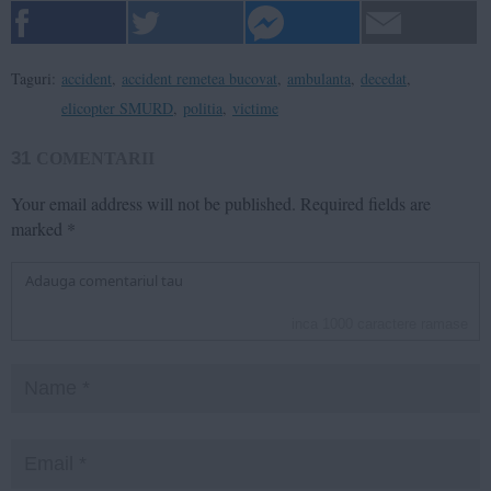
Taguri:
accident
,
accident remetea bucovat
,
ambulanta
,
decedat
,
elicopter SMURD
,
politia
,
victime
31
COMENTARII
Your email address will not be published.
Required fields are
marked
*
inca
1000
caractere ramase