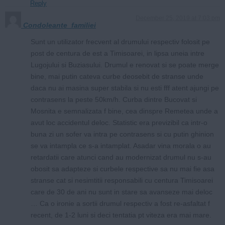
Reply
December 25, 2019 at 7:03 pm
Condoleante_familiei
Sunt un utilizator frecvent al drumului respectiv folosit pe
post de centura de est a Timisoarei, in lipsa uneia intre
Lugojului si Buziasului. Drumul e renovat si se poate merge
bine, mai putin cateva curbe deosebit de stranse unde
daca nu ai masina super stabila si nu esti fff atent ajungi pe
contrasens la peste 50km/h. Curba dintre Bucovat si
Mosnita e semnalizata f bine, cea dinspre Remetea unde a
avut loc accidentul deloc. Statistic era previzibil ca intr-o
buna zi un sofer va intra pe contrasens si cu putin ghinion
se va intampla ce s-a intamplat. Asadar vina morala o au
retardatii care atunci cand au modernizat drumul nu s-au
obosit sa adapteze si curbele respective sa nu mai fie asa
stranse cat si nesimtitii responsabili cu centura Timisoarei
care de 30 de ani nu sunt in stare sa avanseze mai deloc
… Ca o ironie a sortii drumul respectiv a fost re-asfaltat f
recent, de 1-2 luni si deci tentatia pt viteza era mai mare.