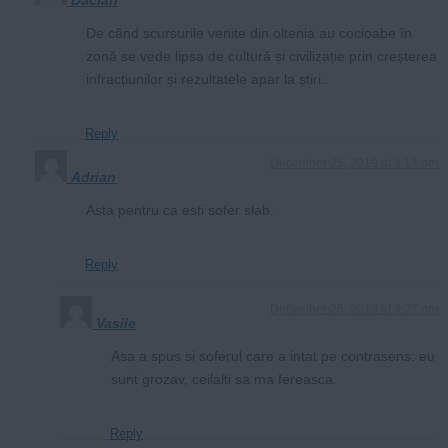
Dacian
De când scursurile venite din oltenia au cocioabe în
zonă se vede lipsa de cultură și civilizație prin creșterea
infracțiunilor și rezultatele apar la știri..
Reply
December 25, 2019 at 3:14 pm
Adrian
Asta pentru ca esti sofer slab.
Reply
December 25, 2019 at 3:27 pm
Vasile
Asa a spus si soferul care a intat pe contrasens: eu
sunt grozav, ceilalti sa ma fereasca.
Reply