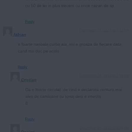
cu 50 de lei in plus trecem cu orice cazan de itp.
Reply
December 25, 2019 at 2:31 pm
fabian
e foarte nasoala curba aia. imi e groaza de fiecare data
cand ma duc pe acolo.
Reply
December 25, 2019 at 2:59 pm
Cristian
Da e foarte circulat .de cind e declarata centura.mai
ales de camioane cu tonaj desi e interzis
8
Reply
December 25, 2019 at 3:09 pm