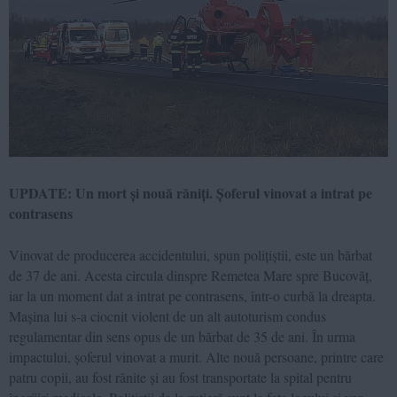
UPDATE: Un mort și nouă răniți. Șoferul vinovat a intrat pe
contrasens
Vinovat de producerea accidentului, spun polițiștii, este un bărbat
de 37 de ani. Acesta circula dinspre Remetea Mare spre Bucovăț,
iar la un moment dat a intrat pe contrasens, într-o curbă la dreapta.
Mașina lui s-a ciocnit violent de un alt autoturism condus
regulamentar din sens opus de un bărbat de 35 de ani. În urma
impactului, șoferul vinovat a murit. Alte nouă persoane, printre care
patru copii, au fost rănite și au fost transportate la spital pentru