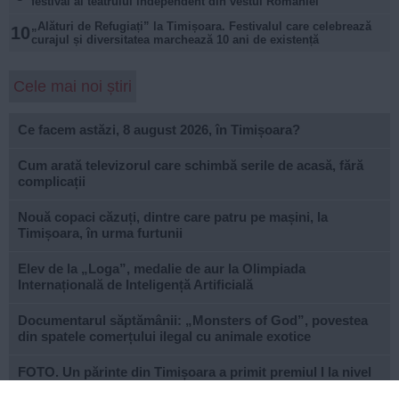
festival al teatrului independent din vestul României
„Alături de Refugiați” la Timișoara. Festivalul care celebrează
10
curajul și diversitatea marchează 10 ani de existență
Cele mai noi știri
Ce facem astăzi, 8 august 2026, în Timișoara?
Cum arată televizorul care schimbă serile de acasă, fără
complicații
Nouă copaci căzuți, dintre care patru pe mașini, la
Timișoara, în urma furtunii
Elev de la „Loga”, medalie de aur la Olimpiada
Internațională de Inteligență Artificială
Documentarul săptămânii: „Monsters of God”, povestea
din spatele comerțului ilegal cu animale exotice
FOTO. Un părinte din Timișoara a primit premiul I la nivel
național la Gala Elevului Reprezentant