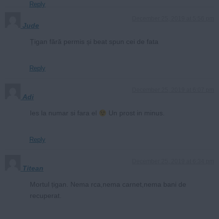
Reply
December 25, 2019 at 5:56 pm
Jude
Țigan fără permis și beat spun cei de fata
Reply
December 25, 2019 at 6:07 pm
Adi
Ies la numar si fara el
Un prost in minus.
Reply
December 25, 2019 at 6:34 pm
Titean
Mortul țigan. Nema rca,nema carnet,nema bani de
recuperat.