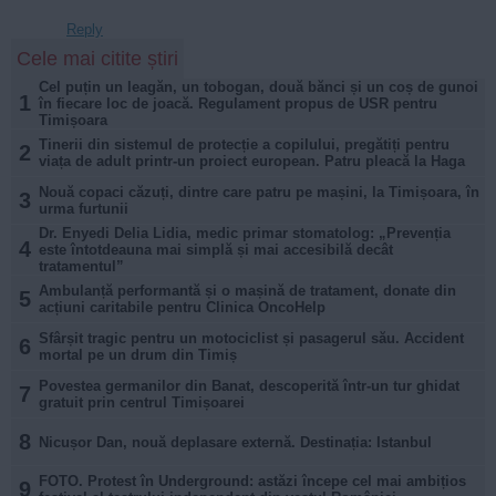
Reply
Cele mai citite știri
Cel puțin un leagăn, un tobogan, două bănci și un coș de gunoi
1
în fiecare loc de joacă. Regulament propus de USR pentru
Timișoara
Tinerii din sistemul de protecție a copilului, pregătiți pentru
2
viața de adult printr-un proiect european. Patru pleacă la Haga
Nouă copaci căzuți, dintre care patru pe mașini, la Timișoara, în
3
urma furtunii
Dr. Enyedi Delia Lidia, medic primar stomatolog: „Prevenția
4
este întotdeauna mai simplă și mai accesibilă decât
tratamentul”
Ambulanță performantă și o mașină de tratament, donate din
5
acțiuni caritabile pentru Clinica OncoHelp
Sfârșit tragic pentru un motociclist și pasagerul său. Accident
6
mortal pe un drum din Timiș
Povestea germanilor din Banat, descoperită într-un tur ghidat
7
gratuit prin centrul Timișoarei
8
Nicușor Dan, nouă deplasare externă. Destinația: Istanbul
FOTO. Protest în Underground: astăzi începe cel mai ambițios
9