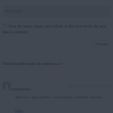
Save my name, email, and website in this browser for the next
time I comment.
Citiți principiile noastre de moderare
aici
!
December 25, 2019 at 2:00 pm
ionionescu
Bautura + lipsa politie + romanache = selectie naturala.
Reply