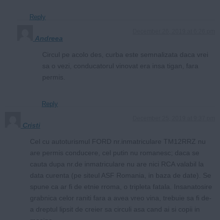
Reply
December 26, 2019 at 6:26 pm
Andreea
Circul pe acolo des, curba este semnalizata daca vrei
sa o vezi, conducatorul vinovat era insa tigan, fara
permis.
Reply
December 25, 2019 at 9:37 pm
Cristi
Cel cu autoturismul FORD nr.inmatriculare TM12RRZ nu
are permis conducere, cel putin nu romanesc; daca se
cauta dupa nr.de inmatriculare nu are nici RCA valabil la
data curenta (pe siteul ASF Romania, in baza de date). Se
spune ca ar fi de etnie rroma, o tripleta fatala. Insanatosire
grabnica celor raniti fara a avea vreo vina, trebuie sa fi de-
a dreptul lipsit de creier sa circuli asa cand ai si copii in