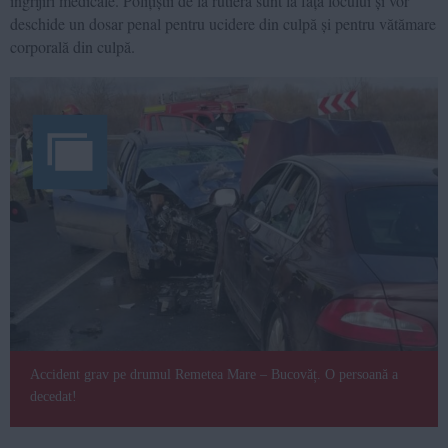
îngrijiri medicale. Polițiștii de la rutieră sunt la fața locului și vor
deschide un dosar penal pentru ucidere din culpă și pentru vătămare
corporală din culpă.
Accident grav pe drumul Remetea Mare – Bucovăț. O persoană a
decedat!