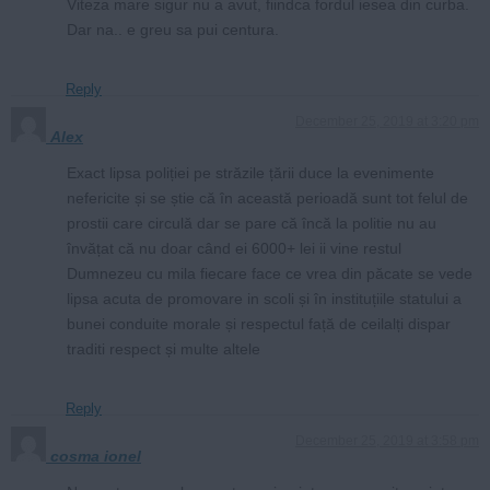
Viteza mare sigur nu a avut, fiindca fordul iesea din curba.
Dar na.. e greu sa pui centura.
Reply
December 25, 2019 at 3:20 pm
Alex
Exact lipsa poliției pe străzile țării duce la evenimente
nefericite și se știe că în această perioadă sunt tot felul de
prostii care circulă dar se pare că încă la politie nu au
învățat că nu doar când ei 6000+ lei ii vine restul
Dumnezeu cu mila fiecare face ce vrea din păcate se vede
lipsa acuta de promovare in scoli și în instituțiile statului a
bunei conduite morale și respectul față de ceilalți dispar
traditi respect și multe altele
Reply
December 25, 2019 at 3:58 pm
cosma ionel