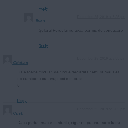
Reply
December 25, 2019 at 5:35 pm
Jivan
Șoferul Fordului nu avea permis de conducere
Reply
December 25, 2019 at 2:59 pm
Cristian
Da e foarte circulat .de cind e declarata centura.mai ales
de camioane cu tonaj desi e interzis
8
Reply
December 25, 2019 at 3:05 pm
Cristi
Daca purtau macar centurile, sigur nu pateau mare lucru.