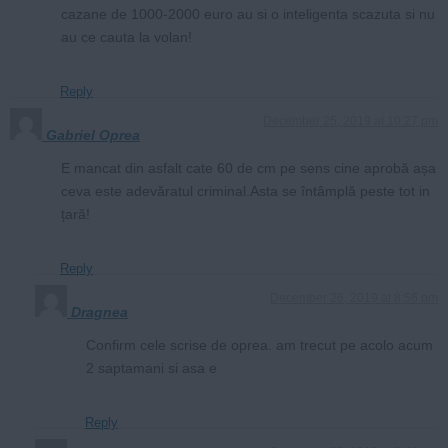
cazane de 1000-2000 euro au si o inteligenta scazuta si nu
au ce cauta la volan!
Reply
December 25, 2019 at 10:27 pm
Gabriel Oprea
E mancat din asfalt cate 60 de cm pe sens cine aprobă așa
ceva este adevăratul criminal.Asta se întâmplă peste tot in
țară!
Reply
December 26, 2019 at 8:56 pm
Dragnea
Confirm cele scrise de oprea. am trecut pe acolo acum
2 saptamani si asa e
Reply