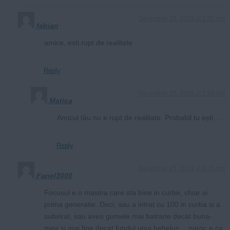
December 25, 2019 at 2:32 pm
fabian
amice, esti rupt de realitate
Reply
December 25, 2019 at 2:39 pm
Matica
Amicul tău nu e rupt de realitate. Probabil tu ești…
Reply
December 25, 2019 at 8:15 pm
Fanel3000
Focusul e o masina care sta bine in curbe, chiar si
prima generatie. Deci, sau a intrat cu 100 in curba si a
subvirat, sau avea gumele mai batrane decat buna-
mea si mai fine decat fundul unui bebelus… noroc e ca