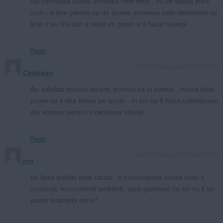
Nu conteaza curba, conteza cine intra , cu ce viteza intra,
cum i si tine partea ca de aceea soseaua este delimitata cu
linie s au linii aici a venit un prost si a facut ravagii
Reply
December 25, 2019 at 5:29 pm
Cetatean
Au asfaltat drumul recent, frumos ca in palma…numa bine
poate sa ii dea blana pe acolo…in loc sa fi facut calmatoare
din vopsea pentru incetinirea vitezei…
Reply
December 25, 2019 at 5:47 pm
ion
nu lipsa politiei este cauza, ci inconstienta unora care-s
increzuti, inconstienti teribilisti, care gandesc ca lor nu li se
poate intampla nimic!