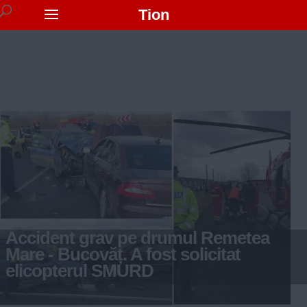
Tion
Accident grav pe drumul Remetea
Mare - Bucovăț. A fost solicitat
elicopterul SMURD