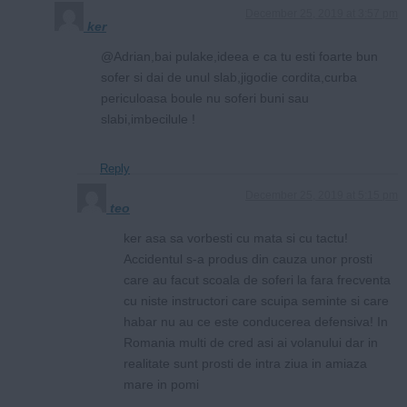
December 25, 2019 at 3:57 pm
ker
@Adrian,bai pulake,ideea e ca tu esti foarte bun
sofer si dai de unul slab,jigodie cordita,curba
periculoasa boule nu soferi buni sau
slabi,imbecilule !
Reply
December 25, 2019 at 5:15 pm
teo
ker asa sa vorbesti cu mata si cu tactu!
Accidentul s-a produs din cauza unor prosti
care au facut scoala de soferi la fara frecventa
cu niste instructori care scuipa seminte si care
habar nu au ce este conducerea defensiva! In
Romania multi de cred asi ai volanului dar in
realitate sunt prosti de intra ziua in amiaza
mare in pomi