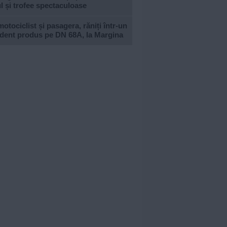
l și trofee spectaculoase
otociclist și pasagera, răniți într-un
ident produs pe DN 68A, la Margina