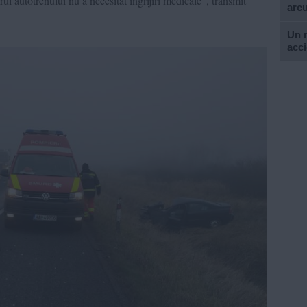
ferul autotrenului nu a necesitat îngrijiri medicale”, transmit
arcu
Un m
acc