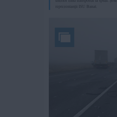
ulterior fiind transportat la spital. Șo
reprezentanții ISU Banat.