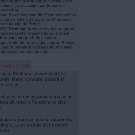
ump spune că armistițiul cu Iranul este
ncheiat”, dar acceptă continuarea
gocierilor
evul Rareș Muntean din Sânnicolau Mare
cucerit medalia de argint la Olimpiada
ternațională de Fizică
TO. Destinații turistice ieșite din tipare:
ncăre naziste, orașe-fantomă și foste
iluri care atrag mii de vizitatori
ga prinde din nou viață: vaporul Pelican
unge în premieră la Zrenjanin și o vară
ină de evenimente pe apă
 mai noi știri
ivalul Răchiului, în weekend, la
petru Mare: concurs, paradă și
ri sătești
 chinezi, cercetați penal după ce au
rcat să intre în România cu vize
e
icula nu pune pe pauză tratamentul
logic. La ce trebuie să fie atenți
enții