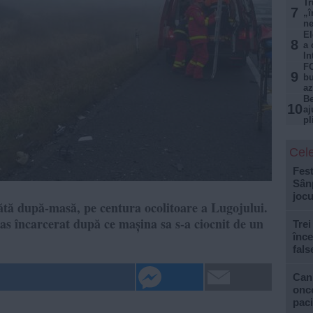
Tr
7
„î
ne
El
8
a 
In
FO
9
bu
az
Be
10
aj
pl
Cele
Fest
Sân
jocu
ătă după-masă, pe centura ocolitoare a Lugojului.
mas încarcerat după ce mașina sa s-a ciocnit de un
Trei
înce
fals
Can
onco
paci