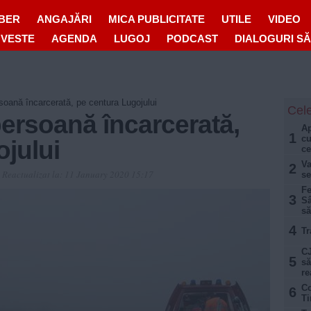
IBER
ANGAJĂRI
MICA PUBLICITATE
UTILE
VIDEO
OVESTE
AGENDA
LUGOJ
PODCAST
DIALOGURI S
soană încarcerată, pe centura Lugojului
Cele
ersoană încarcerată,
Ap
1
cu
jului
ce
Va
2
5
Reactualizat la:
11 January 2020 15:17
se
Fe
3
Sâ
să
4
Tr
CJ
5
să
re
Co
6
Ti