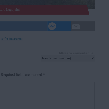
ntura Lugojului
,
sofer incarcerat
filtreaza comentariile
Required fields are marked
*