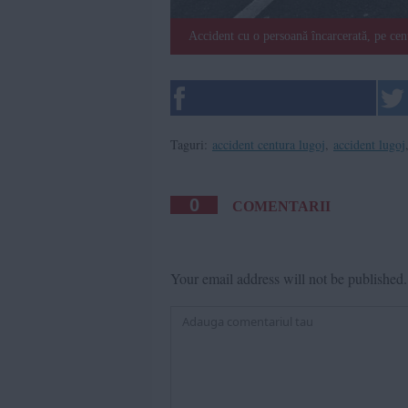
Accident cu o persoană încarcerată, pe ce
Taguri:
accident centura lugoj
,
accident lugoj
0
COMENTARII
Your email address will not be published.