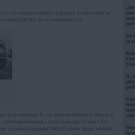
„De
rei 14 pe centura ocolitoare a Lugojului. La fața locului au
natu
ener
e, un echipaj SMURD, dar și o ambulanță SAJ.
ter
De l
la c
Ecli
Feno
Tim
A „v
plec
poliț
Cani
med
trat
tren și un autoturism. În cele două autovehicule se aflau doar
ridi
 șoferul autoturismului a rămas încarcerat. Victima a fost
Noa
erare și predată echipajului SMURD pentru îngrijiri medicale,
turu