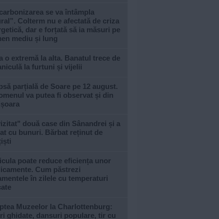
carbonizarea se va întâmpla
ral”. Colterm nu e afectată de criza
getică, dar e forțată să ia măsuri pe
men mediu și lung
a o extremă la alta. Banatul trece de
aniculă la furtuni și vijelii
psă parțială de Soare pe 12 august.
menul va putea fi observat și din
ișoara
izitat" două case din Sânandrei și a
at cu bunuri. Bărbat reținut de
iști
cula poate reduce eficiența unor
icamente. Cum păstrezi
amentele în zilele cu temperaturi
cate
ptea Muzeelor la Charlottenburg:
ri ghidate, dansuri populare, tir cu