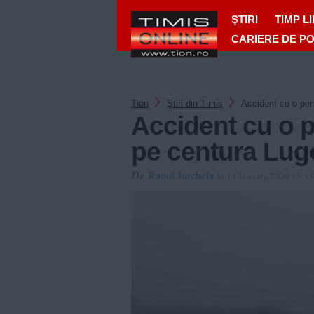
ŞTIRI
TIMP L
CARIERE DE P
Tion
Ştiri din Timiș
Accident cu o per
Accident cu o p
pe centura Lugo
De
Raoul Jurchela
la 11 January 2020 15:1