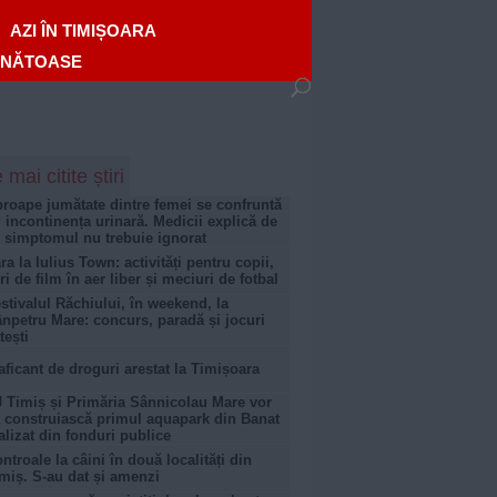
AZI ÎN TIMIȘOARA
ĂNĂTOASE
 mai citite știri
roape jumătate dintre femei se confruntă
 incontinența urinară. Medicii explică de
 simptomul nu trebuie ignorat
ra la Iulius Town: activități pentru copii,
ri de film în aer liber și meciuri de fotbal
stivalul Răchiului, în weekend, la
npetru Mare: concurs, paradă și jocuri
tești
aficant de droguri arestat la Timișoara
 Timiș și Primăria Sânnicolau Mare vor
 construiască primul aquapark din Banat
alizat din fonduri publice
ntroale la câini în două localități din
miș. S-au dat și amenzi