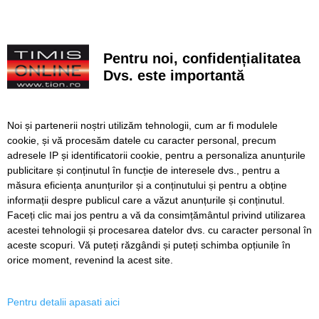
Tânăr trotinetist, lovit de mașină la Lugoj. S-a ales cu
traumatism cranian
Pentru noi, confidențialitatea
Legea integrității a trecut și de Senat, cu tot cu
„amendamentul Fritz”. Proiectul merge spre promulgare
Dvs. este importantă
Patru bărbați înjunghiați cu o foarfecă în centrul Londrei.
O femeie de 47 de ani a fost arestată
Noi și partenerii noștri utilizăm tehnologii, cum ar fi modulele
cookie, și vă procesăm datele cu caracter personal, precum
Alertă în Mamaia după ce o dronă a fost găsită în mare
adresele IP și identificatorii cookie, pentru a personaliza anunțurile
publicitare și conținutul în funcție de interesele dvs., pentru a
Prețurile alimentelor vor începe să crească din nou până la
sfârșitul anului
măsura eficiența anunțurilor și a conținutului și pentru a obține
informații despre publicul care a văzut anunțurile și conținutul.
Faceți clic mai jos pentru a vă da consimțământul privind utilizarea
acestei tehnologii și procesarea datelor dvs. cu caracter personal în
aceste scopuri. Vă puteți răzgândi și puteți schimba opțiunile în
SERVICII
Redactia
Folosinta Cookie-urilor
orice moment, revenind la acest site.
Termeni si conditii de utilizare
Politica de confidentialitate
Pentru detalii apasati aici
Regulament postare și moderare comentarii