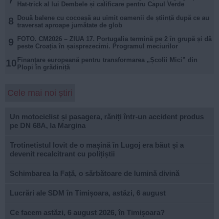
7
Hat-trick al lui Dembele și calificare pentru Capul Verde
Două balene cu cocoașă au uimit oamenii de știință după ce au
8
traversat aproape jumătate de glob
FOTO. CM2026 – ZIUA 17. Portugalia termină pe 2 în grupă și dă
9
peste Croația în șaisprezecimi. Programul meciurilor
Finanțare europeană pentru transformarea „Școlii Mici” din
10
Plopi în grădiniță
Cele mai noi știri
Un motociclist și pasagera, răniți într-un accident produs
pe DN 68A, la Margina
Trotinetistul lovit de o mașină în Lugoj era băut și a
devenit recalcitrant cu polițiștii
Schimbarea la Față, o sărbătoare de lumină divină
Lucrări ale SDM în Timișoara, astăzi, 6 august
Ce facem astăzi, 6 august 2026, în Timișoara?