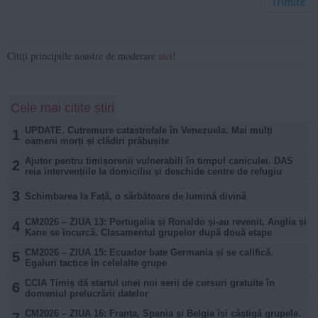
Citiți principiile noastre de moderare
aici
!
Cele mai citite știri
UPDATE. Cutremure catastrofale în Venezuela. Mai mulți
1
oameni morți și clădiri prăbușite
Ajutor pentru timișorenii vulnerabili în timpul caniculei. DAS
2
reia intervențiile la domiciliu și deschide centre de refugiu
3
Schimbarea la Față, o sărbătoare de lumină divină
CM2026 – ZIUA 13: Portugalia și Ronaldo și-au revenit, Anglia și
4
Kane se încurcă. Clasamentul grupelor după două etape
CM2026 – ZIUA 15: Ecuador bate Germania și se califică.
5
Egaluri tactice în celelalte grupe
CCIA Timiș dă startul unei noi serii de cursuri gratuite în
6
domeniul prelucrării datelor
CM2026 – ZIUA 16: Franța, Spania și Belgia își câștigă grupele.