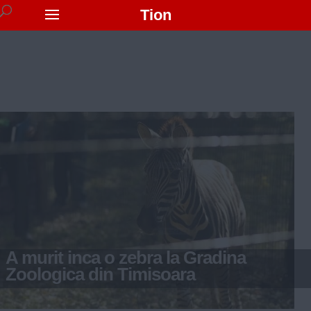
Tion
A murit inca o zebra la Gradina
Zoologica din Timisoara