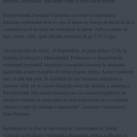
antilopă. Din păcate, una dintre zebre a murit zilele trecute.
Reprezentanții Primăriei Timișoara au evitat să răspundă la
telefoane reporterilor tion.ro, așa că după ore întregi de încercări în a
comunica cu ei au emis un comunicat de presă. Zebra a murit, de
fapt, vineri, subit, spun oficialii instituției de pe C.D. Loga.
„În cursul zilei de vineri, 16 Septembrie, în jurul orelor 12.30, la
Grădina Zoologică a Municipiului Timişoara s-a înregistrat un
eveniment regretabil, îngrijitorii constatând moartea în interiorul
padocului a unui exemplar de zebra (Equus zebra). Acest eveniment
este cu atât mai grav, în condiţiile în care moartea animalului a
survenit subit, iar în cursul dimineţii starea de sănătate a zebrelor a
fost una bună, fără niciun element care să conducă îngrijitorii ori
medicul veterinar la suspiciuni ori indicii privitoare la o eventuală
alterare a stării de sănătate a animalului”, transmite viceprimarul
Dan Diaconu.
Îngrijitorii de la Zoo au dus zebra la Universitatea de Științe
Agricole și Medicină Veterinară a Banatului, pentru a afla din ce