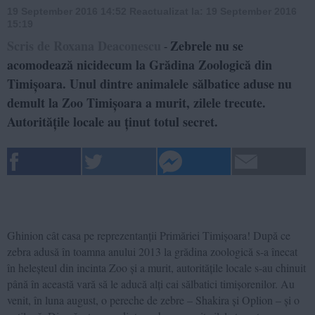
19 September 2016 14:52
Reactualizat la:
19 September 2016
15:19
Scris de Roxana Deaconescu
Zebrele nu se
-
acomodează nicidecum la Grădina Zoologică din
Timișoara. Unul dintre animalele sălbatice aduse nu
demult la Zoo Timișoara a murit, zilele trecute.
Autoritățile locale au ținut totul secret.
Ghinion cât casa pe reprezentanții Primăriei Timișoara! După ce
zebra adusă în toamna anului 2013 la grădina zoologică s-a înecat
în heleșteul din incinta Zoo și a murit, autoritățile locale s-au chinuit
până în această vară să le aducă alți cai sălbatici timișorenilor. Au
venit, în luna august, o pereche de zebre – Shakira și Oplion – și o