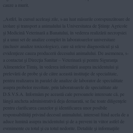
cauze a murit.
„Astfel, în cursul aceleaşi zile, s-au luat măsurile corespunzătoare de
izolare şi transport a animalului la Universitatea de Ştiinţe Agricole
şi Medicină Veterinară a Banatului, în vederea realizării necropsiei
şi a unui set de analize complet în laboratoarelor universitare
(inclusiv analize toxicologice), care să releve diagnosticul şi să
evidenţieze cauza producerii decesului animalului. De asemenea, s-
a contactat şi Direcţia Sanitar – Veterinară şi pentru Siguranţa
Alimentelor Timiş, în vederea informării asupra incidentului şi
prelevării de probe şi de către această instituţie de specialitate,
pentru realizarea în paralel de analize de laborator de specialitate
asupra probelor recoltate, prin laboratoarele de specialitate ale
D.S.V.S.A. Informăm pe această cale persoanele interesate că, pe
lângă ancheta administrativă deja demarată, se fac toate diligenţele
pentru clarificarea cauzelor şi identificarea unor posibile
responsabilităţi privind decesul animalului, interesul fiind acela de a
aduce lumină asupra incidentului şi de a preveni în viitor astfel de
evenimente cu totul şi cu totul nedorite. Detaliile şi informaţiile