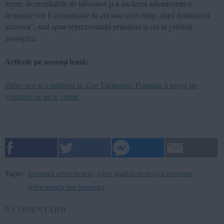
legate de rezultatele de laborator şi a anchetei administrative
demarate vor fi comunicate în cel mai scurt timp, după finalizarea
acestora”, mai spun reprezentanții primăriei și cei ai grădinii
zoologice.
Articole pe aceeași temă:
Zebre noi si o antilopa la Zoo Timisoara. Primaria ii roaga pe
vizitatori sa nu le sperie
Taguri:
timisoara zebra moarta
,
zebra gradina zoologica timisoara
,
zebra moarta zoo timisoara
0
COMENTARII