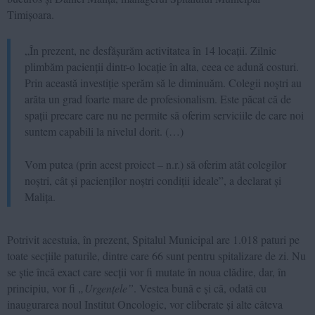
Timișoara.
„În prezent, ne desfășurăm activitatea în 14 locații. Zilnic
plimbăm pacienții dintr-o locație în alta, ceea ce adună costuri.
Prin această investiție sperăm să le diminuăm. Colegii noștri au
arăta un grad foarte mare de profesionalism. Este păcat că de
spații precare care nu ne permite să oferim serviciile de care noi
suntem capabili la nivelul dorit. (…)
Vom putea (prin acest proiect – n.r.) să oferim atât colegilor
noștri, cât și pacienților noștri condiții ideale”, a declarat și
Malița.
Potrivit acestuia, în prezent, Spitalul Municipal are 1.018 paturi pe
toate secțiile paturile, dintre care 66 sunt pentru spitalizare de zi. Nu
se știe încă exact care secții vor fi mutate în noua clădire, dar, în
principiu, vor fi
„Urgențele”
. Vestea bună e și că, odată cu
inaugurarea noul Institut Oncologic, vor eliberate și alte câteva