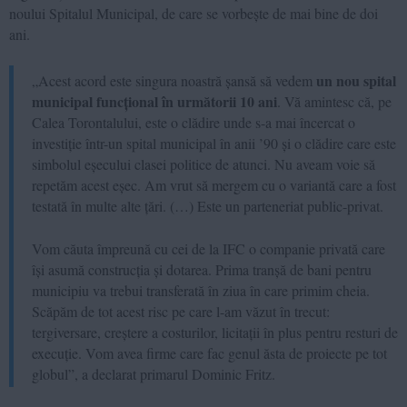
noului Spitalul Municipal, de care se vorbește de mai bine de doi
ani.
un nou spital
„Acest acord este singura noastră șansă să vedem
municipal funcțional în următorii 10 ani
. Vă amintesc că, pe
Calea Torontalului, este o clădire unde s-a mai încercat o
investiție într-un spital municipal în anii ’90 și o clădire care este
simbolul eșecului clasei politice de atunci. Nu aveam voie să
repetăm acest eșec. Am vrut să mergem cu o variantă care a fost
testată în multe alte țări. (…) Este un parteneriat public-privat.
Vom căuta împreună cu cei de la IFC o companie privată care
își asumă construcția și dotarea. Prima tranșă de bani pentru
municipiu va trebui transferată în ziua în care primim cheia.
Scăpăm de tot acest risc pe care l-am văzut în trecut:
tergiversare, creștere a costurilor, licitații în plus pentru resturi de
execuție. Vom avea firme care fac genul ăsta de proiecte pe tot
globul”, a declarat primarul Dominic Fritz.