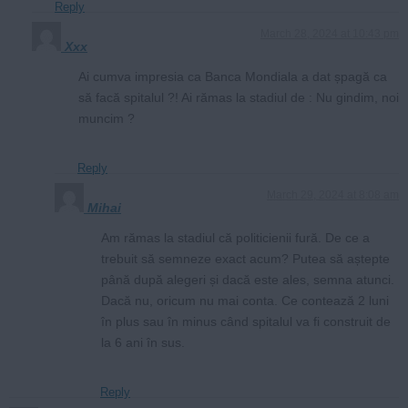
Reply
March 28, 2024 at 10:43 pm
Xxx
Ai cumva impresia ca Banca Mondiala a dat șpagă ca
să facă spitalul ?! Ai rămas la stadiul de : Nu gindim, noi
muncim ?
Reply
March 29, 2024 at 8:08 am
Mihai
Am rămas la stadiul că politicienii fură. De ce a
trebuit să semneze exact acum? Putea să aștepte
până după alegeri și dacă este ales, semna atunci.
Dacă nu, oricum nu mai conta. Ce contează 2 luni
în plus sau în minus când spitalul va fi construit de
la 6 ani în sus.
Reply