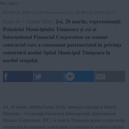
foto: arhivă
28 March 2024 13:09
Reactualizat la:
28 March 2024 13:15
Scris de Cristian Mîrț
Joi, 28 martie, reprezentanții
-
Primăriei Municipiului Timișoara și cei ai
International Financial Corporation au semnat
contractul care a consemnat parteneriatul în privința
construirii noului Spital Municipal Timișoara în
nordul orașului.
Joi, 28 martie, Mehita Fanny Sylla, manager regional al Băncii
Mondiale – Corporația Financiară Internațională (International
Finance Corporation, IFC), a venit la Timișoara pentru a reprezenta
organizația la semnarea contractului cu primăria în vederea ridicării