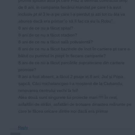
promis spitalul asta pt care Fritz a semnat contractul timp
de 8 ani, in campania fiecărui mandat pe care l-a avut
inclusiv pt al 3 le-a pe care l-a pierdut și azi tot cu ăla va
aburea dacă era primar”o să îl fac ca eu îs Robu”.
8 ani de ce nu a făcut spital?
8 ani de ce nu a făcut stadion?
8 ani de ce nu a făcut sală polivalentă?
8 ani de ce nu a făcut bazinele de înot în cartiere pt care a-
bătut cu pumnul în piept în fiecare campanie?
8 ani de ce nu a făcut parcările supraterane din cartiere
promise?
8 ani a fost absent, a făcut 2 psaje in 8 ani, Jiul și Popa
șapcă. Căci michelancgeo l-a moștenit de la Ciuhandu,
renovarea centrului vechi la fel!
Alea două sunt singurele lui proiecte mari !!!! În rest,
asfaltări de străzi, asfaltări de trotuare dinastea mărunte pe
care le făcea oricare dintre noi dacă era primar
Reply