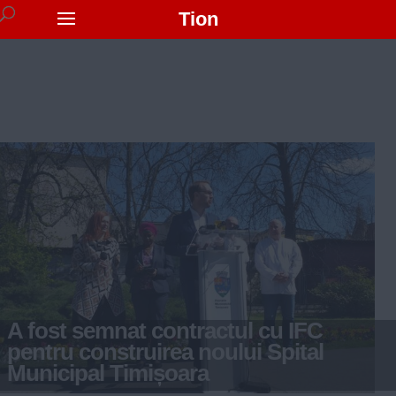
Tion
A fost semnat contractul cu IFC
pentru construirea noului Spital
Municipal Timișoara