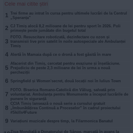
Cele mai citite știri
Trei firme au intrat în cursa pentru ultimele lucrări de la Centrul
1
„Speranța”
CJ Timiș alocă 8,2 milioane de lei pentru sport în 2026. Poli
2
primește peste jumătate din bugetul total
FOTO. Resuscitare robotizată, dezinfectare cu ozon și
3
transmisii live prin satelit în noile autospeciale ale Ambulanței
Timiș
4
Alertă în Mamaia după ce o dronă a fost găsită în mare
Afacerist din Timiș, cercetat pentru evaziune și înșelăciune.
5
Prejudiciu de peste 2,3 milioane de lei în urma a nouă
percheziții
6
Springfield și Women'secret, două locații noi în Iulius Town
FOTO. Biserica Romano-Catolică din Văliug, salvată prin
7
voluntariat. Ambulanța pentru Monumente a început lucrările de
punere în siguranță
CCIA Timiș lansează o nouă serie a cursului gratuit
8
„Îmbunătățirea Continuă a Proceselor” în cadrul proiectului
#Skills4Future
9
Variațiuni muzicale despre timp, la Filarmonica Banatul
Ziua Mondială a Donatorului de Sânge, marcată în avans la