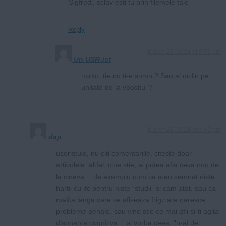
Sigfredi, sclav esti tu prin filemele tale
Reply
March 28, 2024 at 9:52 pm
Un USR-ist
mirko, tie nu ti-e somn ? Sau ai ordin pe
unitate de la vopsitu ‘?
March 28, 2024 at 2:45 pm
dap
useristule, nu citi comentariile, citeste doar
articolele. altfel, cine stie, ai putea afla ceva nou de
la cineva… de exemplu cum ca s-au semnat niste
hartii cu ifc pentru niste “studii” si cam atat. sau ca
malita langa care se afiseaza frigz are oaresce
probleme penale. sau vine stie ce mai afli si-ti agita
disonanta cognitiva… si vorba ceea, “n-ai de