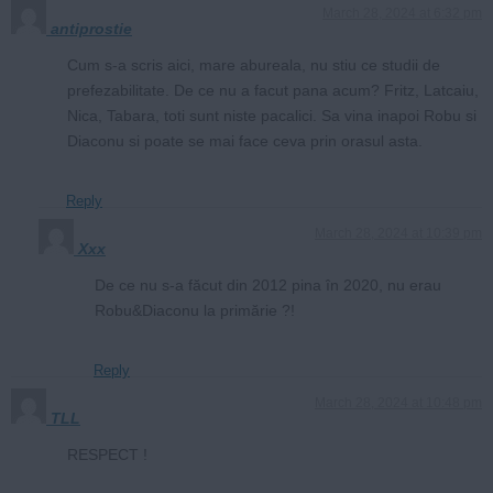
March 28, 2024 at 6:32 pm
antiprostie
Cum s-a scris aici, mare abureala, nu stiu ce studii de
prefezabilitate. De ce nu a facut pana acum? Fritz, Latcaiu,
Nica, Tabara, toti sunt niste pacalici. Sa vina inapoi Robu si
Diaconu si poate se mai face ceva prin orasul asta.
Reply
March 28, 2024 at 10:39 pm
Xxx
De ce nu s-a făcut din 2012 pina în 2020, nu erau
Robu&Diaconu la primărie ?!
Reply
March 28, 2024 at 10:48 pm
TLL
RESPECT !