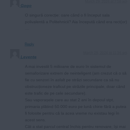
March 29, 2024 at 7:58 am
Gogo
O singură corecție: oare când o fi început sala
polivalentă a Politehnicii? Aia începută când era rect(or)
…
Reply
March 29, 2024 at 11:36 am
Levente
A mai investit 5 milioane de euro în sistemul de
semaforizare extrem de neinteligent (am crezut că o să
fie cu senzori în asfalt pe străzi secundare ca să nu
obstrucționeze traficul pe străzile principale, doar când
este trafic de pe cele secundare).
Sau vaporașele care au stat 2 ani în depoul stpt,
primaria plătind 50.000 euro pe lună chirie fără a putea
fi folosite pentru că la acea vreme nu existau legi în
acest sens.
Cât a stat parcul central închis pentru renovare, își mai