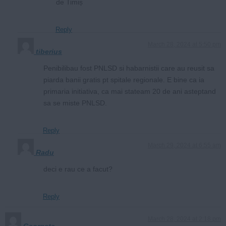
de Timiș
Reply
March 28, 2024 at 5:50 pm
tiberius
Penibilibau fost PNLSD si habarnistii care au reusit sa
piarda banii gratis pt spitale regionale. E bine ca ia
primaria initiativa, ca mai stateam 20 de ani asteptand
sa se miste PNLSD.
Reply
March 29, 2024 at 6:55 am
Radu
deci e rau ce a facut?
Reply
March 28, 2024 at 2:18 pm
Georgeta