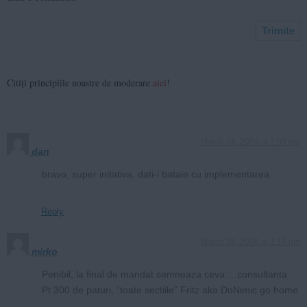
Citiți principiile noastre de moderare
aici
!
March 28, 2024 at 2:09 pm
dan
bravo, super initativa. dati-i bataie cu implementarea.
Reply
March 28, 2024 at 2:16 pm
mirko
Penibil, la final de mandat semneaza ceva …consultanta
Pt 300 de paturi, “toate sectiile” Fritz aka DoNimic go home