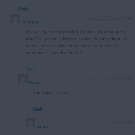
Reply
March 28, 2024 at 2:25 pm
Jonathan
bai, voi, cei ce comentati de Dominic, de unde veniti,
frate? Nu pot citi in liniste un articol despre primar, se
gasesc mereu cativa cetateni fara creier care sa
comenteze. N-aveti de lucru?
Reply
March 28, 2024 at 2:34 pm
Roco
sunt sclavii lui robu
Reply
March 28, 2024 at 2:54 pm
mirko