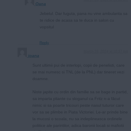
Oana
Jebelul. Dar fuguta, pana nu vine ambulanta sa
te ridice de acasa sa te duca in salon cu
vopsitul
Reply
March 28, 2024 at 10:37 pm
ioana
Sunt ultimii pui de interlopi, copii de penelisti, care
se mai numesc si TNL (de la PNL) dar tineret vezi
doamne.
Niste japite cu ordin din familie sa se bage in partid,
sa imparta pliante cu sloganul ca Fritz n-a făcut
nimic si sa poarte tricouri peste nasul tuturor care
vor sa se plimbe in Piata Victoriei. Le-ar prinde bine
la mucosi o scoala, nu sa indeplineasca ordinele
politice ale parintilor, adica baronii locali si mafiotii