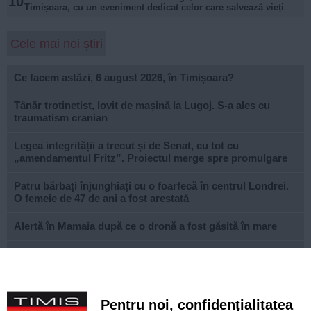
10
Timișoara, cu un eveniment dedicat celor care salvează vieți
Cele mai noi știri
Ce facem astăzi, 6 august 2026, în Timișoara?
Tânăr trotinetist, lovit de mașină la Lugoj. S-a ales cu
traumatism cranian
Legea integrității a trecut și de Senat, cu tot cu
„amendamentul Fritz”. Proiectul merge spre promulgare
Patru bărbați înjunghiați cu o foarfecă în centrul Londrei.
O femeie de 47 de ani a fost arestată
Alertă în Mamaia după ce o dronă a fost găsită în mare
Prețurile alimentelor vor începe să crească din nou până la
sfârșitul anului
Canicula continuă în Timiș. Direcția de Asistență Socială
Pentru noi, confidențialitatea
distribuie apă și alimente persoanelor vulnerabile