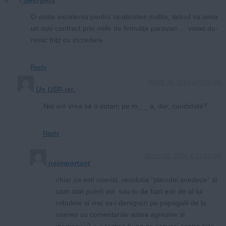
O veste excelenta pentru tarabostes malita, taticul va avea
un nou contract prin miile de firmulițe paravan…. votati do-
nimic fritz cu incredere .
Reply
March 28, 2024 at 9:55 pm
Un USR-ist.
Noi am vrea sa o votam pe m_ _ a, dar, candidate?
Reply
March 28, 2024 at 11:02 pm
neimportant
chiar ca esti userist. revolutia “placutei suedeze” si
cam atat puteti voi. sau tu de fapt esti de-al lui
robulete si vrei sa-i denigrezi pe papagalii de la
usereu cu comentariile astea agresive si
injurioase? e o tactica buna sa provoci scatra fata