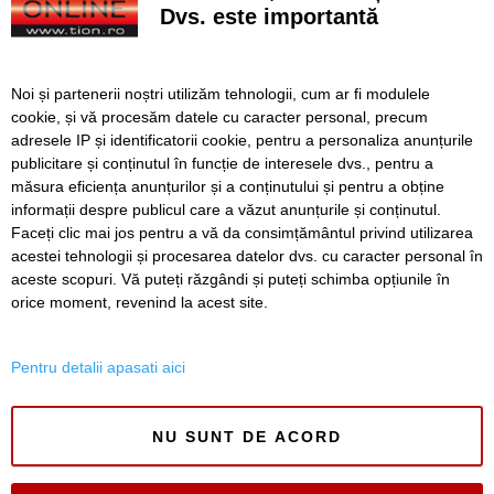
Dvs. este importantă
PSD îl amenință, de la București, pe prefectul de Timiș,
după sancțiunea dispusă în cazul lui Fritz. Reacția lui
Finta
Noi și partenerii noștri utilizăm tehnologii, cum ar fi modulele
cookie, și vă procesăm datele cu caracter personal, precum
Un copil din Hunedoara, amenințat cu un cutter de tatăl
său
adresele IP și identificatorii cookie, pentru a personaliza anunțurile
publicitare și conținutul în funcție de interesele dvs., pentru a
Atenție la mesajele SMS false privind plata parcării
măsura eficiența anunțurilor și a conținutului și pentru a obține
informații despre publicul care a văzut anunțurile și conținutul.
Faceți clic mai jos pentru a vă da consimțământul privind utilizarea
acestei tehnologii și procesarea datelor dvs. cu caracter personal în
aceste scopuri. Vă puteți răzgândi și puteți schimba opțiunile în
SERVICII
Redactia
Folosinta Cookie-urilor
orice moment, revenind la acest site.
Termeni si conditii de utilizare
Politica de confidentialitate
Pentru detalii apasati aici
Regulament postare și moderare comentarii
NU SUNT DE ACORD