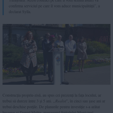
confirma serviciul pe care îl vom aduce municipalității”, a
declarat Sylla.
Construcția propriu-zisă, au spus cei prezenți la fața locului, ar
trebui să dureze între 3 și 5 ani.
„Realist
”, în cinci sau șase ani ar
trebui deschise porțile. De planurile pentru investiție s-a arătat
bucuros și Daniel Malița, managerul Spitalului Municipal