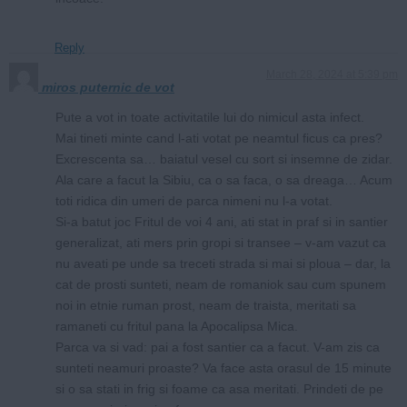
Reply
March 28, 2024 at 5:39 pm
miros puternic de vot
Pute a vot in toate activitatile lui do nimicul asta infect.
Mai tineti minte cand l-ati votat pe neamtul ficus ca pres?
Excrescenta sa… baiatul vesel cu sort si insemne de zidar.
Ala care a facut la Sibiu, ca o sa faca, o sa dreaga… Acum
toti ridica din umeri de parca nimeni nu l-a votat.
Si-a batut joc Fritul de voi 4 ani, ati stat in praf si in santier
generalizat, ati mers prin gropi si transee – v-am vazut ca
nu aveati pe unde sa treceti strada si mai si ploua – dar, la
cat de prosti sunteti, neam de romaniok sau cum spunem
noi in etnie ruman prost, neam de traista, meritati sa
ramaneti cu fritul pana la Apocalipsa Mica.
Parca va si vad: pai a fost santier ca a facut. V-am zis ca
sunteti neamuri proaste? Va face asta orasul de 15 minute
si o sa stati in frig si foame ca asa meritati. Prindeti de pe