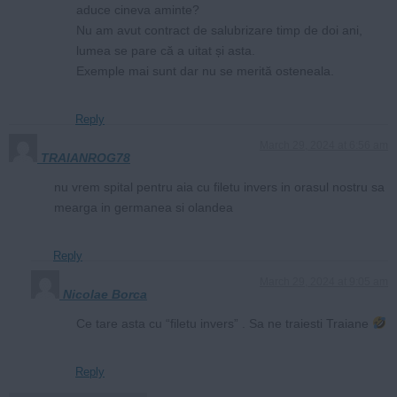
aduce cineva aminte?
Nu am avut contract de salubrizare timp de doi ani,
lumea se pare că a uitat și asta.
Exemple mai sunt dar nu se merită osteneala.
Reply
March 29, 2024 at 6:56 am
TRAIANROG78
nu vrem spital pentru aia cu filetu invers in orasul nostru sa
mearga in germanea si olandea
Reply
March 29, 2024 at 9:05 am
Nicolae Borca
Ce tare asta cu “filetu invers” . Sa ne traiesti Traiane
Reply