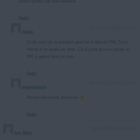
acum greieri ca vine foamea.
Reply
March 28, 2024 at 10:42 pm
Radu
Zi-se unul de la partidul spart in 4 directii PNL Timis.
Mergi si te spala pe dinti. Ca iti pute gura a cacao si
WC e gelos tare pe tine.
Reply
March 30, 2024 at 12:33 am
doarobserv
Perfect deacord, domnule
Reply
March 28, 2024 at 5:42 pm
Ion Vidu