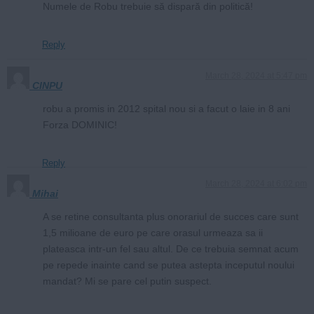
Numele de Robu trebuie să dispară din politică!
Reply
March 28, 2024 at 5:47 pm
CINPU
robu a promis in 2012 spital nou si a facut o laie in 8 ani
Forza DOMINIC!
Reply
March 28, 2024 at 6:02 pm
Mihai
A se retine consultanta plus onorariul de succes care sunt
1,5 milioane de euro pe care orasul urmeaza sa ii
plateasca intr-un fel sau altul. De ce trebuia semnat acum
pe repede inainte cand se putea astepta inceputul noului
mandat? Mi se pare cel putin suspect.