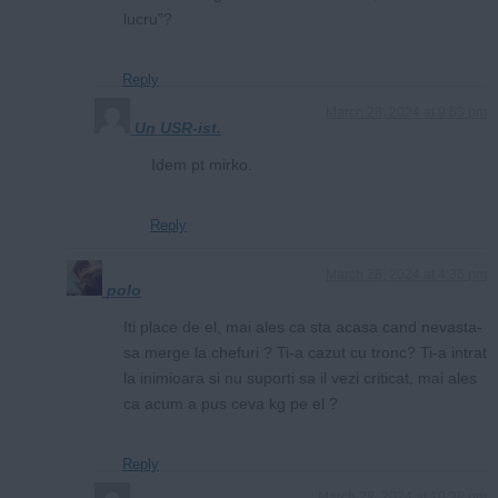
lucru”?
Reply
March 28, 2024 at 9:53 pm
Un USR-ist.
Idem pt mirko.
Reply
March 28, 2024 at 4:36 pm
polo
Iti place de el, mai ales ca sta acasa cand nevasta-
sa merge la chefuri ? Ti-a cazut cu tronc? Ti-a intrat
la inimioara si nu suporti sa il vezi criticat, mai ales
ca acum a pus ceva kg pe el ?
Reply
March 28, 2024 at 10:38 pm