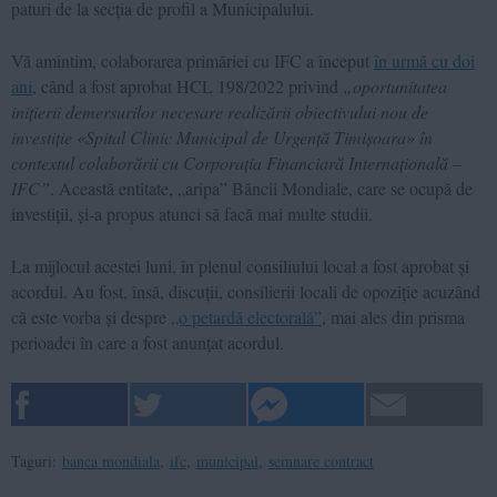
paturi de la secția de profil a Municipalului.
Vă amintim, colaborarea primăriei cu IFC a început
în urmă cu doi
ani
, când a fost aprobat HCL 198/2022 privind
„oportunitatea
inițierii demersurilor necesare realizării obiectivului nou de
investiție «Spital Clinic Municipal de Urgență Timișoara» în
contextul colaborării cu Corporația Financiară Internațională –
IFC”
. Această entitate, „aripa” Băncii Mondiale, care se ocupă de
investiții, și-a propus atunci să facă mai multe studii.
La mijlocul acestei luni, în plenul consiliului local a fost aprobat și
acordul. Au fost, însă, discuții, consilierii locali de opoziție acuzând
că este vorba și despre
„o petardă electorală”
, mai ales din prisma
perioadei în care a fost anunțat acordul.
Taguri:
banca mondiala
,
ifc
,
municipal
,
semnare contract