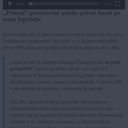
00:00
01:17
„Primul” parteneriat public-privat bazat pe
noua legislație
Reprezentanta IFC a ținut să pună accentul pe forma sub care se va
desfășura acest parteneriat. Mai exact, va fi un parteneriat public –
privat (PPP), bazat pe legislația schimbată în urmă cu câteva luni.
un prim
„Acest proiect al spitalului municipal Timișoara este
proiect PPP
(parteneriat public-privat – n.r.) care va fi
implementat în România (în baza noii legislații). Sunt foarte
mândră pentru această viziune a municipalității. Vedem în PPP
o oportunitate de dezvoltare a sistemului de sănătate.
Noi, IFC, membru al Băncii Mondiale, am discutat cu
municipalitatea timișoreană oportunitatea și am făcut niște
evaluări care ne-au permis să vedem contextul și circumstanțele
existente și să confirmăm necesitatea acestei investiții în
Timișoara. Acest contract pe care îl vom semna astăzi va