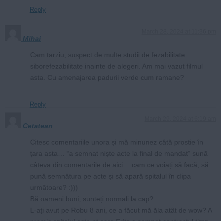
Reply
March 28, 2024 at 11:36 pm
Mihai
Cam tarziu, suspect de multe studii de fezabilitate
siborefezabilitate inainte de alegeri. Am mai vazut filmul
asta. Cu amenajarea padurii verde cum ramane?
Reply
March 29, 2024 at 6:19 am
Cetatean
Citesc comentariile unora și mă minunez câtă prostie în
țara asta… “a semnat niște acte la final de mandat” sună
câteva din comentarile de aici… cam ce voiați să facă, să
pună semnătura pe acte și să apară spitalul în clipa
următoare? :)))
Bă oameni buni, sunteți normali la cap?
L-ați avut pe Robu 8 ani, ce a făcut mă ăla atât de wow? A