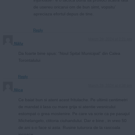
de usereu oricarui om de bun simt, vopsitu’
apreciaza efortul depus de tine.
Reply
March 28, 2024 at 2:21 pm
Nălu
Da foarte bine spus: “Noul Spital Municipal” din Calea
Torontalului
Reply
March 28, 2024 at 4:36 pm
Nica
Ce baiat bun si atent acest fritulache. Pe ultimii centimetri
de mandat ii lasa cu mare grija si atentie vesnicului
estompat o grea mostenire. Pe care va scrie ca pe pasajul
Michelangelo, ctitoria ciuhandului. Dar e bine , in vreo 50
de ani s-o face si asta. Rusine tuturora de la rascoala
incoace.