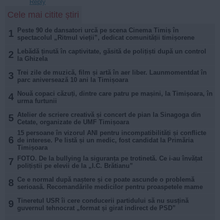
Reply
Cele mai citite știri
Peste 90 de dansatori urcă pe scena Cinema Timiș în
1
spectacolul „Ritmul vieții”, dedicat comunității timișorene
Lebădă ținută în captivitate, găsită de polițiști după un control
2
la Ghizela
Trei zile de muzică, film și artă în aer liber. Launmomentdat în
3
parc aniversează 10 ani la Timișoara
Nouă copaci căzuți, dintre care patru pe mașini, la Timișoara, în
4
urma furtunii
Atelier de scriere creativă și concert de pian la Sinagoga din
5
Cetate, organizate de UMF Timișoara
15 persoane în vizorul ANI pentru incompatibilități și conflicte
6
de interese. Pe listă și un medic, fost candidat la Primăria
Timișoara
FOTO. De la bullying la siguranța pe trotinetă. Ce i-au învățat
7
polițiștii pe elevii de la „I.C. Brătianu”
Ce e normal după naștere și ce poate ascunde o problemă
8
serioasă. Recomandările medicilor pentru proaspetele mame
Tineretul USR îi cere conducerii partidului să nu susțină
9
guvernul tehnocrat „format și girat indirect de PSD”