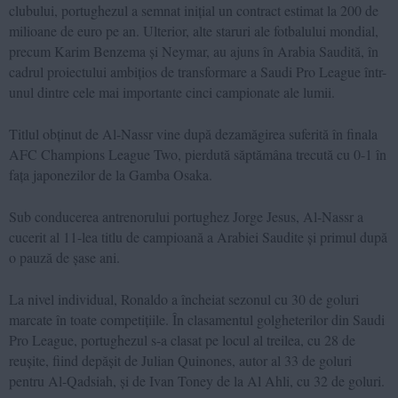
clubului, portughezul a semnat inițial un contract estimat la 200 de
milioane de euro pe an. Ulterior, alte staruri ale fotbalului mondial,
precum Karim Benzema și Neymar, au ajuns în Arabia Saudită, în
cadrul proiectului ambițios de transformare a Saudi Pro League într-
unul dintre cele mai importante cinci campionate ale lumii.
Titlul obținut de Al-Nassr vine după dezamăgirea suferită în finala
AFC Champions League Two, pierdută săptămâna trecută cu 0-1 în
fața japonezilor de la Gamba Osaka.
Sub conducerea antrenorului portughez Jorge Jesus, Al-Nassr a
cucerit al 11-lea titlu de campioană a Arabiei Saudite și primul după
o pauză de șase ani.
La nivel individual, Ronaldo a încheiat sezonul cu 30 de goluri
marcate în toate competițiile. În clasamentul golgheterilor din Saudi
Pro League, portughezul s-a clasat pe locul al treilea, cu 28 de
reușite, fiind depășit de Julian Quinones, autor al 33 de goluri
pentru Al-Qadsiah, și de Ivan Toney de la Al Ahli, cu 32 de goluri.