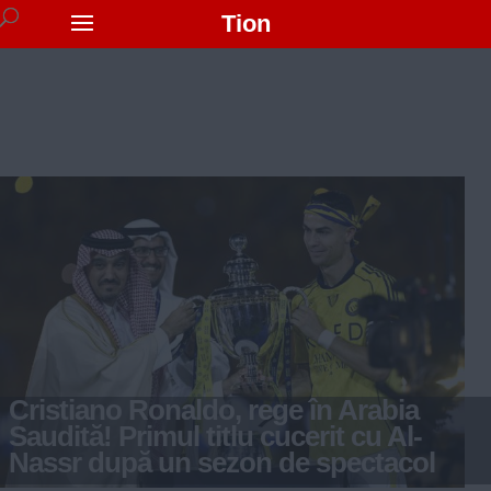
Tion
Cristiano Ronaldo, rege în Arabia
Saudită! Primul titlu cucerit cu Al-
Nassr după un sezon de spectacol