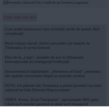
10
Incendiu izbucnit într-o hală de pe Centura Lugojului
Cele mai noi știri
Cum arată televizorul care schimbă serile de acasă, fără
complicații
Nouă copaci căzuți, dintre care patru pe mașini, la
Timișoara, în urma furtunii
Elev de la „Loga”, medalie de aur la Olimpiada
Internațională de Inteligență Artificială
Documentarul săptămânii: „Monsters of God”, povestea
din spatele comerțului ilegal cu animale exotice
FOTO. Un părinte din Timișoara a primit premiul I la nivel
național la Gala Elevului Reprezentant
VIDEO. Arena „Eroii Timișoarei”, aproximativ 85% gata.
Când va fi montat gazonul și când va fi inaugurat
stadionul