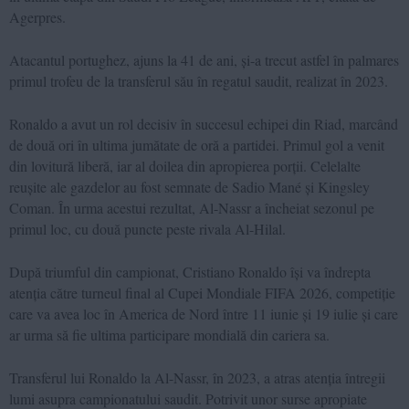
Agerpres.
Atacantul portughez, ajuns la 41 de ani, și-a trecut astfel în palmares
primul trofeu de la transferul său în regatul saudit, realizat în 2023.
Ronaldo a avut un rol decisiv în succesul echipei din Riad, marcând
de două ori în ultima jumătate de oră a partidei. Primul gol a venit
din lovitură liberă, iar al doilea din apropierea porții. Celelalte
reușite ale gazdelor au fost semnate de Sadio Mané și Kingsley
Coman. În urma acestui rezultat, Al-Nassr a încheiat sezonul pe
primul loc, cu două puncte peste rivala Al-Hilal.
După triumful din campionat, Cristiano Ronaldo își va îndrepta
atenția către turneul final al Cupei Mondiale FIFA 2026, competiție
care va avea loc în America de Nord între 11 iunie și 19 iulie și care
ar urma să fie ultima participare mondială din cariera sa.
Transferul lui Ronaldo la Al-Nassr, în 2023, a atras atenția întregii
lumi asupra campionatului saudit. Potrivit unor surse apropiate