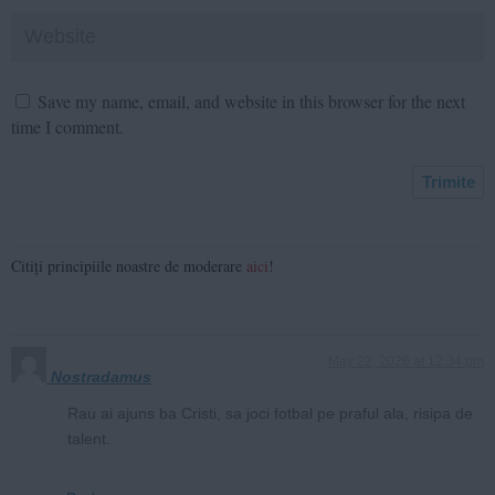
Save my name, email, and website in this browser for the next
time I comment.
Citiți principiile noastre de moderare
aici
!
May 22, 2026 at 12:34 pm
Nostradamus
Rau ai ajuns ba Cristi, sa joci fotbal pe praful ala, risipa de
talent.