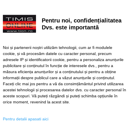
VIDEO. Carambol în zona Metro din Calea Șagului. O
persoană a fost rănită
Pentru noi, confidențialitatea
Dvs. este importantă
A vândut anvelope și piese auto ani la rând, dar nu a
declarat veniturile. Prejudiciu de aproape 30.000 de euro
Live-uri obscene urmărite de peste 22.000 de oameni. Doi
Noi și partenerii noștri utilizăm tehnologii, cum ar fi modulele
bărbați din Timiș au fost reținuți
cookie, și vă procesăm datele cu caracter personal, precum
adresele IP și identificatorii cookie, pentru a personaliza anunțurile
Un elev și-a ucis bunicii, apoi a deschis focul într-un liceu
publicitare și conținutul în funcție de interesele dvs., pentru a
din Thailanda. Opt persoane au murit și mai multe au fost
rănite
măsura eficiența anunțurilor și a conținutului și pentru a obține
informații despre publicul care a văzut anunțurile și conținutul.
Faceți clic mai jos pentru a vă da consimțământul privind utilizarea
acestei tehnologii și procesarea datelor dvs. cu caracter personal în
aceste scopuri. Vă puteți răzgândi și puteți schimba opțiunile în
SERVICII
Redactia
Folosinta Cookie-urilor
orice moment, revenind la acest site.
Termeni si conditii de utilizare
Politica de confidentialitate
Pentru detalii apasati aici
Regulament postare și moderare comentarii