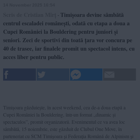
14 November 2025 16:54
Scris de Cristian Mîrț
Timișoara devine sâmbătă
-
centrul escaladei românești, odată cu etapa a doua a
Cupei României la Bouldering pentru juniori și
seniori. Zeci de sportivi din toată țara vor concura pe
40 de trasee, iar finalele promit un spectacol intens, cu
acces liber pentru public.
Timișoara găzduiește, în acest weekend, cea de-a doua etapă a
Cupei României la Bouldering, într-un format „dinamic și
spectaculos”, promit organizatorii. Evenimentul ce va avea loc
sâmbătă, 15 noiembrie, este găzduit de Clubul One Move, în
parteneriat cu SCM Timișoara și Federația Română de Alpinism și