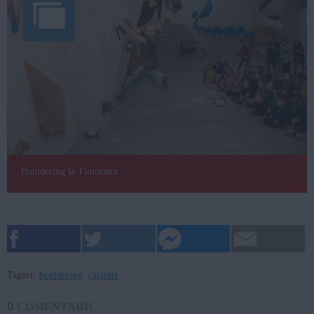
Bouldering la Timișoara
Taguri:
bouldering
,
cățărări
0
COMENTARII