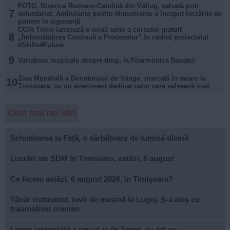
FOTO. Biserica Romano-Catolică din Văliug, salvată prin
7
voluntariat. Ambulanța pentru Monumente a început lucrările de
punere în siguranță
CCIA Timiș lansează o nouă serie a cursului gratuit
8
„Îmbunătățirea Continuă a Proceselor” în cadrul proiectului
#Skills4Future
9
Variațiuni muzicale despre timp, la Filarmonica Banatul
Ziua Mondială a Donatorului de Sânge, marcată în avans la
10
Timișoara, cu un eveniment dedicat celor care salvează vieți
Cele mai noi știri
Schimbarea la Față, o sărbătoare de lumină divină
Lucrări ale SDM în Timișoara, astăzi, 6 august
Ce facem astăzi, 6 august 2026, în Timișoara?
Tânăr trotinetist, lovit de mașină la Lugoj. S-a ales cu
traumatism cranian
Legea integrității a trecut și de Senat, cu tot cu