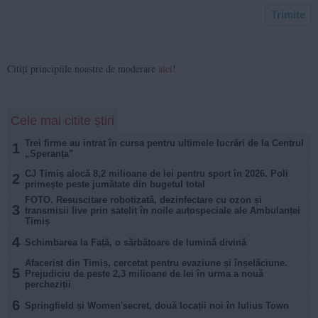
Citiți principiile noastre de moderare
aici
!
Cele mai citite știri
Trei firme au intrat în cursa pentru ultimele lucrări de la Centrul
1
„Speranța”
CJ Timiș alocă 8,2 milioane de lei pentru sport în 2026. Poli
2
primește peste jumătate din bugetul total
FOTO. Resuscitare robotizată, dezinfectare cu ozon și
3
transmisii live prin satelit în noile autospeciale ale Ambulanței
Timiș
4
Schimbarea la Față, o sărbătoare de lumină divină
Afacerist din Timiș, cercetat pentru evaziune și înșelăciune.
5
Prejudiciu de peste 2,3 milioane de lei în urma a nouă
percheziții
6
Springfield și Women'secret, două locații noi în Iulius Town