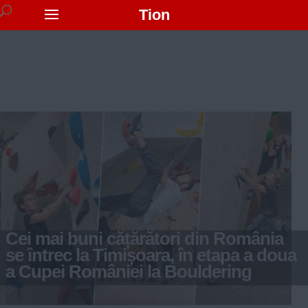
Tion
Cei mai buni cățărători din România
se întrec la Timișoara, în etapa a doua
a Cupei României la Bouldering