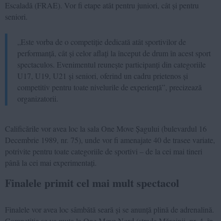
Escaladă (FRAE). Vor fi etape atât pentru juniori, cât și pentru
seniori.
„Este vorba de o competiție dedicată atât sportivilor de
performanță, cât și celor aflați la început de drum în acest sport
spectaculos. Evenimentul reunește participanți din categoriile
U17, U19, U21 și seniori, oferind un cadru prietenos și
competitiv pentru toate nivelurile de experiență”, precizează
organizatorii.
Calificările vor avea loc la sala One Move Șagului (bulevardul 16
Decembrie 1989, nr. 75), unde vor fi amenajate 40 de trasee variate,
potrivite pentru toate categoriile de sportivi – de la cei mai tineri
până la cei mai experimentați.
Finalele primit cel mai mult spectacol
Finalele vor avea loc sâmbătă seară și se anunță plină de adrenalină.
Competiția se va muta la One Move Nord (strada Mărginii, nr. 4, în