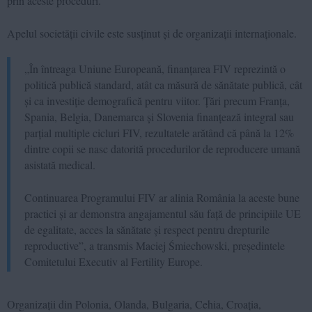
prin aceste proceduri.
Apelul societății civile este susținut și de organizații internaționale.
„În întreaga Uniune Europeană, finanțarea FIV reprezintă o
politică publică standard, atât ca măsură de sănătate publică, cât
și ca investiție demografică pentru viitor. Țări precum Franța,
Spania, Belgia, Danemarca și Slovenia finanțează integral sau
parțial multiple cicluri FIV, rezultatele arătând că până la 12%
dintre copii se nasc datorită procedurilor de reproducere umană
asistată medical.
Continuarea Programului FIV ar alinia România la aceste bune
practici și ar demonstra angajamentul său față de principiile UE
de egalitate, acces la sănătate și respect pentru drepturile
reproductive”, a transmis Maciej Śmiechowski, președintele
Comitetului Executiv al Fertility Europe.
Organizații din Polonia, Olanda, Bulgaria, Cehia, Croația,