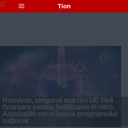
Tion
România, singurul stat din UE fără
finanțare pentru fertilizarea in vitro.
Asociațiile cer reluarea programului
național