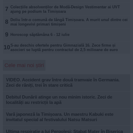
Colecțiile absolvenților de Modă-Design Vestimentar ai UVT
7
ajung pe podium la Timișoara
Doliu într-o comună de lângă Timișoara. A murit unul dintre cei
8
mai longevivi primari timișeni
9
Horoscop săptămâna 6 - 12 iulie
S-au deschis ofertele pentru Gimnazială 16. Zece firme și
10
asocieri se luptă pentru contractul de 2,5 milioane de euro
Cele mai noi știri
VIDEO. Accident grav între două tramvaie în Germania.
Zeci de răniți, trei în stare critică
Debitul Dunării atinge un nou minim istoric. Zeci de
localități au restricții la apă
Vară japoneză la Timișoara. Un maestru Kabuki este
invitatul special al festivalului Natsu Matsuri
Ultima respirație a lui Pergolesi: Stabat Mater în Biserica