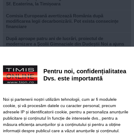
Sf. Ecaterina, la Timișoara
Comisia Europeană avertizează România după
modificarea legii decarbonizării. Pot exista consecințe
financiare
După aproape patru ani de lucrări, proiectul de
modernizare a Școlii Gimnaziale din Dudeștii Noi a ajuns
la final
Cu un ghiozdan donat, puteți ajuta un copil să înceapă
anul școlar cu tot ce are nevoie. Campania revine la
Pentru noi, confidențialitatea
Timișoara
Dvs. este importantă
Avansează șantierul Pasajului Slavici–Polonă. Lațcău: „La
sfârșitul anului viitor vom circula pe podurile noi”
Noi și partenerii noștri utilizăm tehnologii, cum ar fi modulele
VIDEO. Din toamnă, încă 324 de locuri de cazare pentru
cookie, și vă procesăm datele cu caracter personal, precum
studenții UVT. Două cămine noi sunt aproape gata
adresele IP și identificatorii cookie, pentru a personaliza anunțurile
publicitare și conținutul în funcție de interesele dvs., pentru a
Lipsă de kerosen pe Aeroportul Arad. Unele avioane sunt
nevoite să facă escală
măsura eficiența anunțurilor și a conținutului și pentru a obține
informații despre publicul care a văzut anunțurile și conținutul.