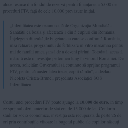
aloce resurse din fondul de rezervă pentru finanțarea a 5.000 de
proceduri FIV, față de cele 10.000 prevăzute inițial.
„Infertilitatea este recunoscută de Organizația Mondială a
Sănătății ca boală și afectează 1 din 5 cupluri din România.
Înțelegem dificultățile bugetare cu care se confruntă România,
însă reluarea programului de fertilizare in vitro înseamnă pentru
mii de familii unica șansă de a deveni părinți. Totodată, această
măsură este o investiție pe termen lung în viitorul României. De
aceea, solicităm Guvernului să continue să sprijine programul
FIV, pentru că austeritatea trece, copiii rămân”, a declarat
Nicoleta Cristea-Brunel, președinta Asociației SOS
Infertilitatea.
10.000 de euro
Costul unei proceduri FIV poate ajunge la
, în timp
ce sprijinul oferit anterior de stat era de 15.000 de lei. Conform
studiilor socio-economice, investiția este recuperată de peste 26 de
ori prin contribuțiile viitoare la bugetul public ale copiilor născuți