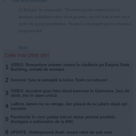
Si Bolojan le raspunde: “Reveniti peste cateva luni cu
aceeasi solicitare catre noul guvern, ca noi mai avem inca
putin de jupuit prostimea. Poate ii convingeti pe ei reluarea
programului”
Reply
Cele mai citite știri
VIDEO. Romantism extrem: cerere în căsătorie pe Empire State
1
Building, urmată de arestare
2
Summer Sale te așteaptă la Iulius Town cu reduceri
VIDEO. Accident grav între două tramvaie în Germania. Zeci de
3
răniți, trei în stare critică
LeBron James nu se retrage, dar pleacă de la Lakers după opt
4
sezoane
Percheziții în cinci județe într-un dosar privind posibila
5
divulgare a subiectelor de la BAC
6
UPDATE. Underground Arad: orașul rebel de sub oraș