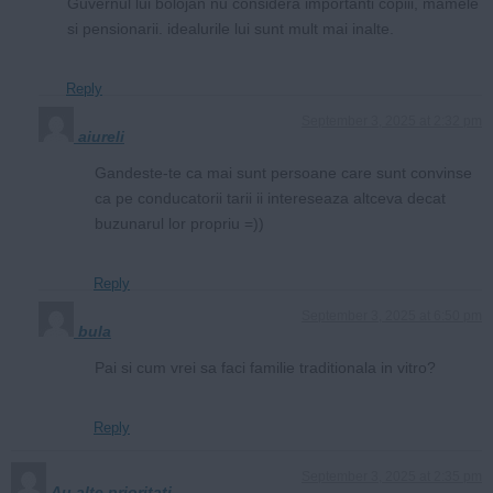
Guvernul lui bolojan nu considera importanti copiii, mamele
si pensionarii. idealurile lui sunt mult mai inalte.
Reply
September 3, 2025 at 2:32 pm
aiureli
Gandeste-te ca mai sunt persoane care sunt convinse
ca pe conducatorii tarii ii intereseaza altceva decat
buzunarul lor propriu =))
Reply
September 3, 2025 at 6:50 pm
bula
Pai si cum vrei sa faci familie traditionala in vitro?
Reply
September 3, 2025 at 2:35 pm
Au alte prioritati