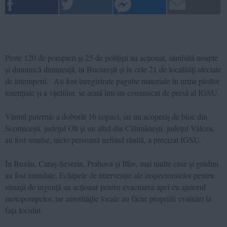
Peste 120 de pompieri şi 25 de poliţişti au acţionat, sâmbătă noapte
şi duminică dimineaţă, în Bucureşti şi în cele 21 de localităţi afectate
de intemperii. Au fost înregistrate pagube materiale în urma ploilor
torenţiale şi a vijeliilor, se arată într-un comunicat de presă al IGSU.
Vântul puternic a doborât 16 copaci, iar un acoperiş de bloc din
Scorniceşti, judeţul Olt şi un altul din Călimăneşti, judeţul Vâlcea,
au fost smulse, nicio persoană nefiind rănită, a precizat IGSU.
În Buzău, Caraş-Severin, Prahova şi Ilfov, mai multe case şi grădini
au fost inundate. Echipele de intervenţie ale inspectoratelor pentru
situaţii de urgenţă au acționat pentru evacuarea apei cu ajutorul
motopompelor, iar autorităţile locale au făcut propriile evaluări la
faţa locului.