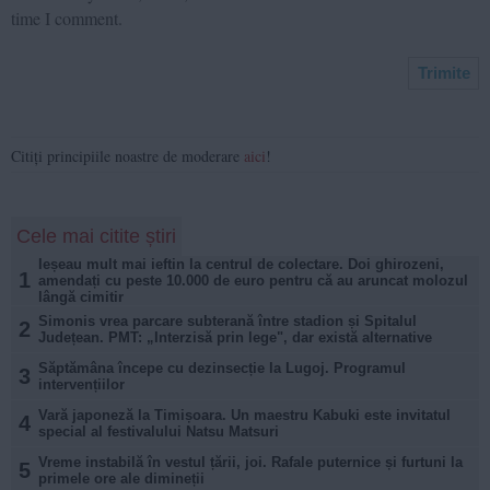
time I comment.
Citiți principiile noastre de moderare
aici
!
Cele mai citite știri
Ieșeau mult mai ieftin la centrul de colectare. Doi ghirozeni,
1
amendați cu peste 10.000 de euro pentru că au aruncat molozul
lângă cimitir
Simonis vrea parcare subterană între stadion și Spitalul
2
Județean. PMT: „Interzisă prin lege", dar există alternative
Săptămâna începe cu dezinsecție la Lugoj. Programul
3
intervențiilor
Vară japoneză la Timișoara. Un maestru Kabuki este invitatul
4
special al festivalului Natsu Matsuri
Vreme instabilă în vestul țării, joi. Rafale puternice și furtuni la
5
primele ore ale dimineții