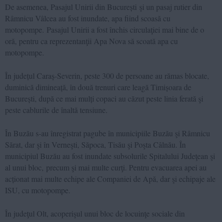
De asemenea, Pasajul Unirii din București şi un pasaj rutier din
Râmnicu Vâlcea au fost inundate, apa fiind scoasă cu
motopompe. Pasajul Unirii a fost închis circulaţiei mai bine de o
oră, pentru ca reprezentanţii Apa Nova să scoată apa cu
motopompe.
În județul Caraș-Severin, peste 300 de persoane au rămas blocate,
duminică dimineață, în două trenuri care leagă Timișoara de
București, după ce mai mulți copaci au căzut peste linia ferată şi
peste cablurile de înaltă tensiune.
În Buzău s-au înregistrat pagube în municipiile Buzău şi Râmnicu
Sărat, dar şi în Verneşti, Săpoca, Tisău şi Poşta Câlnău. În
municipiul Buzău au fost inundate subsolurile Spitalului Judeţean şi
al unui bloc, precum şi mai multe curţi. Pentru evacuarea apei au
acționat mai multe echipe ale Companiei de Apă, dar şi echipaje ale
ISU, cu motopompe.
În judeţul Olt, acoperişul unui bloc de locuinţe sociale din