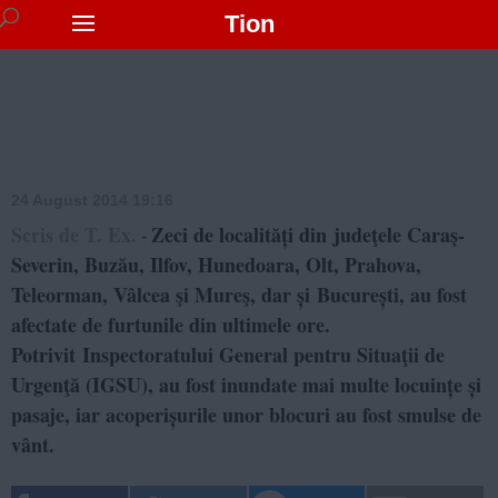
Tion
24 August 2014 19:16
Scris de T. Ex.
Zeci de localități din judeţele Caraş-
-
Severin, Buzău, Ilfov, Hunedoara, Olt, Prahova,
Teleorman, Vâlcea şi Mureş, dar și București, au fost
afectate de furtunile din ultimele ore.
Potrivit Inspectoratului General pentru Situaţii de
Urgenţă (IGSU), au fost inundate mai multe locuințe și
pasaje, iar acoperișurile unor blocuri au fost smulse de
vânt.