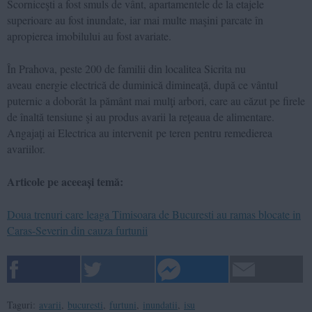
Scorniceşti a fost smuls de vânt, apartamentele de la etajele
superioare au fost inundate, iar mai multe maşini parcate în
apropierea imobilului au fost avariate.
În Prahova, peste 200 de familii din localitea Sicrita nu
aveau energie electrică de duminică dimineaţă, după ce vântul
puternic a doborât la pământ mai mulţi arbori, care au căzut pe firele
de înaltă tensiune şi au produs avarii la reţeaua de alimentare.
Angajaţi ai Electrica au intervenit pe teren pentru remedierea
avariilor.
Articole pe aceeași temă:
Doua trenuri care leaga Timisoara de Bucuresti au ramas blocate in
Caras-Severin din cauza furtunii
Taguri:
avarii
,
bucuresti
,
furtuni
,
inundatii
,
isu