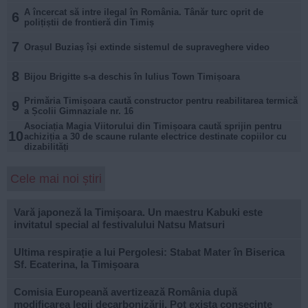
A încercat să intre ilegal în România. Tânăr turc oprit de
6
polițiștii de frontieră din Timiș
7
Orașul Buziaș își extinde sistemul de supraveghere video
8
Bijou Brigitte s-a deschis în Iulius Town Timișoara
Primăria Timișoara caută constructor pentru reabilitarea termică
9
a Școlii Gimnaziale nr. 16
Asociația Magia Viitorului din Timișoara caută sprijin pentru
10
achiziția a 30 de scaune rulante electrice destinate copiilor cu
dizabilități
Cele mai noi știri
Vară japoneză la Timișoara. Un maestru Kabuki este
invitatul special al festivalului Natsu Matsuri
Ultima respirație a lui Pergolesi: Stabat Mater în Biserica
Sf. Ecaterina, la Timișoara
Comisia Europeană avertizează România după
modificarea legii decarbonizării. Pot exista consecințe