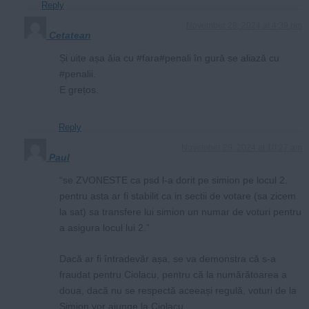
Reply
November 28, 2024 at 4:39 pm
Cetatean
Și uite așa ăia cu #fara#penali în gură se aliază cu
#penalii.
E grețos.
Reply
November 29, 2024 at 10:27 am
Paul
“se ZVONESTE ca psd l-a dorit pe simion pe locul 2.
pentru asta ar fi stabilit ca in sectii de votare (sa zicem
la sat) sa transfere lui simion un numar de voturi pentru
a asigura locul lui 2.”
Dacă ar fi întradevăr așa, se va demonstra că s-a
fraudat pentru Ciolacu, pentru că la numărătoarea a
doua, dacă nu se respectă aceeași regulă, voturi de la
Simion vor ajunge la Ciolacu.