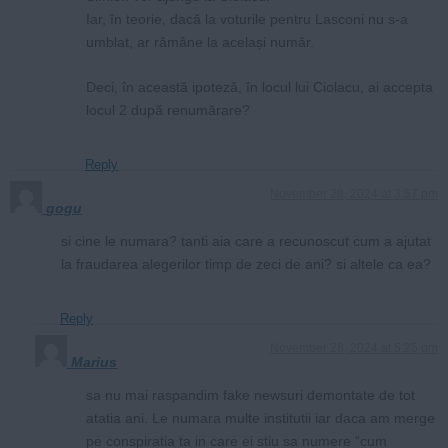
Iar, în teorie, dacă la voturile pentru Lasconi nu s-a
umblat, ar rămâne la același număr.
Deci, în această ipoteză, în locul lui Ciolacu, ai accepta
locul 2 după renumărare?
Reply
November 28, 2024 at 3:57 pm
gogu
si cine le numara? tanti aia care a recunoscut cum a ajutat
la fraudarea alegerilor timp de zeci de ani? si altele ca ea?
Reply
November 28, 2024 at 5:25 pm
Marius
sa nu mai raspandim fake newsuri demontate de tot
atatia ani. Le numara multe institutii iar daca am merge
pe conspiratia ta in care ei stiu sa numere “cum