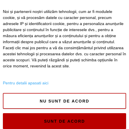
Ce facem astăzi, 8 august 2026, în Timișoara?
Noi și partenerii noștri utilizăm tehnologii, cum ar fi modulele
Cum arată televizorul care schimbă serile de acasă, fără
cookie, și vă procesăm datele cu caracter personal, precum
complicații
adresele IP și identificatorii cookie, pentru a personaliza anunțurile
publicitare și conținutul în funcție de interesele dvs., pentru a
Nouă copaci căzuți, dintre care patru pe mașini, la
Timișoara, în urma furtunii
măsura eficiența anunțurilor și a conținutului și pentru a obține
informații despre publicul care a văzut anunțurile și conținutul.
Faceți clic mai jos pentru a vă da consimțământul privind utilizarea
acestei tehnologii și procesarea datelor dvs. cu caracter personal în
aceste scopuri. Vă puteți răzgândi și puteți schimba opțiunile în
SERVICII
Redactia
Folosinta Cookie-urilor
orice moment, revenind la acest site.
Termeni si conditii de utilizare
Politica de confidentialitate
Pentru detalii apasati aici
Regulament postare și moderare comentarii
NU SUNT DE ACORD
SUNT DE ACORD
Timiș Online