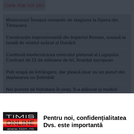
Cele mai noi știri
Misterioso! Început romantic de stagiune la Opera din
Timișoara
Construcție impresionantă din Imperiul Roman, scoasă la
iveală de nivelul scăzut al Dunării
Continuă modernizarea centrului pietonal al Lugojului.
Contract de 21 de milioane de lei, finanțat european
Poli scapă de înfrângere, dar pleacă doar cu un punct din
deplasarea cu Șelimbăr
Noi puncte de hidratare în oraș. S-a alăturat și mediul
privat inițiativei Primăriei Timișoara
„Recidivă” la baza sportivă din Dacia. Primăria a ridicat
niște echipamente amplasate ilegal
Pentru noi, confidențialitatea
Lucrări ale SDM în Timișoara, astăzi, 8 august
Dvs. este importantă