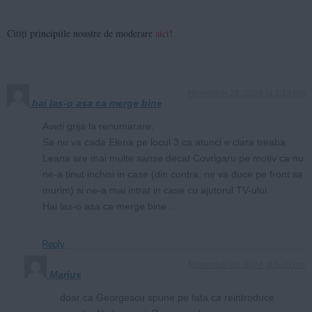
Citiți principiile noastre de moderare
aici
!
November 28, 2024 at 3:13 pm
hai las-o asa ca merge bine
Aveti grija la renumarare.
Sa nu va cada Elena pe locul 3 ca atunci e clara treaba.
Leana are mai multe sanse decat Covrigaru pe motiv ca nu
ne-a tinut inchisi in case (din contra, ne va duce pe front sa
murim) si ne-a mai intrat in case cu ajutorul TV-ului.
Hai las-o asa ca merge bine…
Reply
November 28, 2024 at 5:20 pm
Marius
doar ca Georgescu spune pe fata ca reintroduce