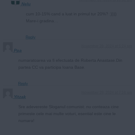
Nelu
cum 10-15% cand a luat in primul tur 20%? :))))
Mare-i gradina…
Reply
November 28, 2024 at 5:24 pm
Ppa
numaratoarea va fi efectuata de Roberta Anastase.Din
partea CC va participa Ioana Base.
Reply
November 29, 2024 at 7:16 am
Yitzak
Sre adevereste Sloganul comunist: nu conteaza cine
primeste cele mai multe voturi, esential este cine le
numara!