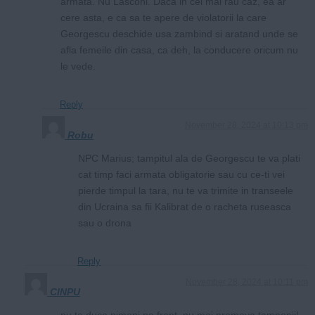
armata. Nu Lasconi. Daca in cel mai rau caz, ea ar
cere asta, e ca sa te apere de violatorii la care
Georgescu deschide usa zambind si aratand unde se
afla femeile din casa, ca deh, la conducere oricum nu
le vede.
Reply
November 28, 2024 at 10:13 pm
Robu
NPC Marius; tampitul ala de Georgescu te va plati
cat timp faci armata obligatorie sau cu ce-ti vei
pierde timpul la tara, nu te va trimite in transeele
din Ucraina sa fii Kalibrat de o racheta ruseasca
sau o drona
Reply
November 28, 2024 at 10:11 pm
CINPU
nu te duce nimeni pe front, nu mai promova tampenii!