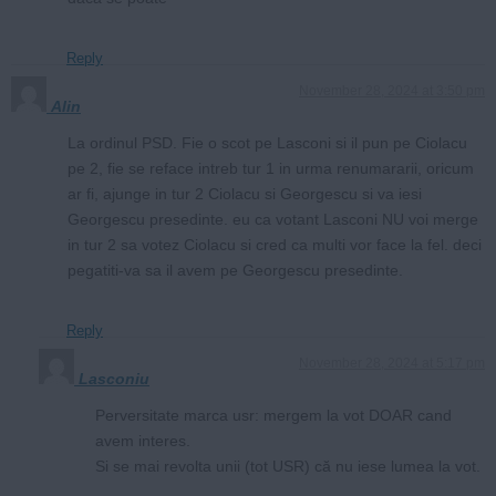
Reply
November 28, 2024 at 3:50 pm
Alin
La ordinul PSD. Fie o scot pe Lasconi si il pun pe Ciolacu
pe 2, fie se reface intreb tur 1 in urma renumararii, oricum
ar fi, ajunge in tur 2 Ciolacu si Georgescu si va iesi
Georgescu presedinte. eu ca votant Lasconi NU voi merge
in tur 2 sa votez Ciolacu si cred ca multi vor face la fel. deci
pegatiti-va sa il avem pe Georgescu presedinte.
Reply
November 28, 2024 at 5:17 pm
Lasconiu
Perversitate marca usr: mergem la vot DOAR cand
avem interes.
Si se mai revolta unii (tot USR) că nu iese lumea la vot.