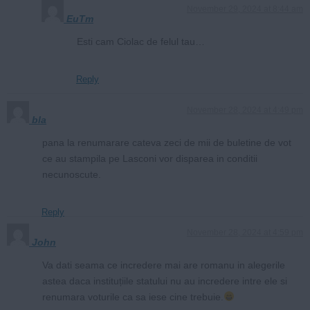
November 29, 2024 at 8:44 am
EuTm
Esti cam Ciolac de felul tau…
Reply
November 28, 2024 at 4:49 pm
bla
pana la renumarare cateva zeci de mii de buletine de vot
ce au stampila pe Lasconi vor disparea in conditii
necunoscute.
Reply
November 28, 2024 at 4:59 pm
John
Va dati seama ce incredere mai are romanu in alegerile
astea daca instituțiile statului nu au incredere intre ele si
renumara voturile ca sa iese cine trebuie.