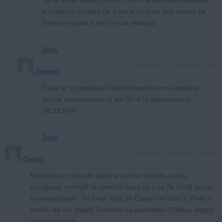
e razboi in ucraina de 3 ani si nu s-au dus strainii pe
front sa-i ajute si nici n-o sa mearga.
Reply
November 29, 2024 at 8:47 am
dorinel
Daca ar fi participat Clotild Armand nu mai trebuia
facuta renumararea si am fifost la asentimentul
UE.DORIN
Reply
November 28, 2024 at 3:23 pm
Ovidiu
Renumaram voturile pana iese cine trebuie, adica
covrigarul, normal! Si useristii dupa ce o sa fie furati acum
la numaratoare, tot il vor vota pe Ciolacu in turul 2. Putin e
madru de voi, baieti! Eventual sa candideze Ciolacu singur
daca se poate