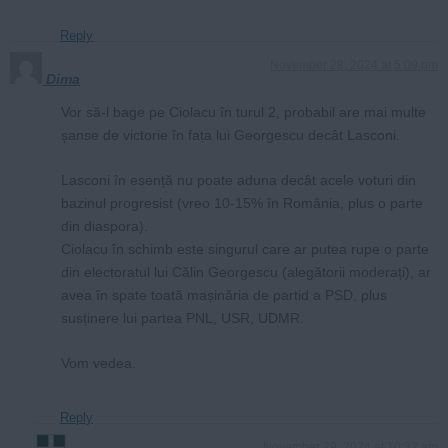
Reply
November 28, 2024 at 5:09 pm
Dima
Vor să-l bage pe Ciolacu în turul 2, probabil are mai multe
șanse de victorie în fața lui Georgescu decât Lasconi.
Lasconi în esență nu poate aduna decât acele voturi din
bazinul progresist (vreo 10-15% în România, plus o parte
din diaspora).
Ciolacu în schimb este singurul care ar putea rupe o parte
din electoratul lui Călin Georgescu (alegătorii moderați), ar
avea în spate toată mașinăria de partid a PSD, plus
susținere lui partea PNL, USR, UDMR.
Vom vedea.
Reply
November 29, 2024 at 10:32 am