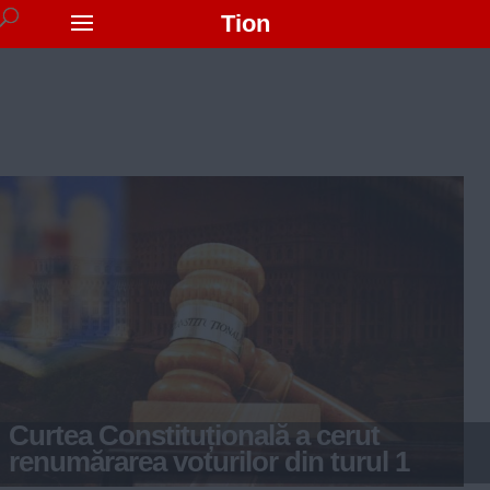
Tion
Curtea Constituțională a cerut
renumărarea voturilor din turul 1