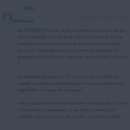
Reply
November 28, 2024 at 3:56 pm
Rumburak
se ZVONESTE ca psd l-a dorit pe simion pe locul 2. pentru
asta ar fi stabilit ca in sectii de votare (sa zicem la sat) sa
transfere lui simion un numar de voturi pentru a asigura
locul lui 2. socoteala nu a tinut cont de ascensiunea lui
georgescu si acele mii de voturi l-au dus pe ciolacu pe locul
3.
nu degeaba plangerea la CC a fost facuta de terhes si
celalalt, nu putea sa faca plangere cel care a pierdut locul
eligibil dintr-o ‘eroare’ de numarare…
asa ca saptamana viitoare o sa avem o decizie soc, in turul
2 intra ciolacu si georgescu. o sa vedem useristii cum
voteaza raul cica mai mic, pe-se-de… ce ironie a istoriei.