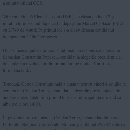
a anunțat oficial CCR.
Vă reamintim că Elena Lasconi (USR) s-a clasat pe locul 2 și a
intrat în turul secund după ce l-a depășit pe Marcel Ciolacu (PSD)
cu 2.740 de voturi. Pe primul loc s-a clasat detașat candidatul
independent Călin Georgescu.
De asemenea, judecătorii constituţionali au respins solicitarea lui
Sebastian Constantin Popescu, candidat la alegerile prezidenţiale,
de anulare a rezultatelor din primul tur, pe motiv că ar fi fost
formulată tardiv.
Totodată, Curtea Constituţională a amânat pentru vineri discuţiile pe
cererea lui Cristian Terheş, candidat la alegerile prezidenţiale, de
anulare a rezultatelor din primul tur de scrutin, şedinţa urmând să
aibă loc la ora 14,00.
În prezent europarlamentar, Cristian Terheş a candidat din partea
Partidului Naţional Conservator Român şi a obţinut 95.782 voturi în