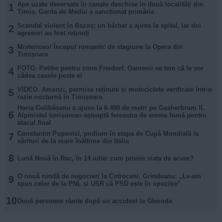
Ape uzate deversate în canale deschise în două localități din
1
Timiș. Garda de Mediu a sancționat primăria
Scandal violent în Bazoș: un bărbat a ajuns la spital, iar doi
2
agresori au fost reținuți
Misterioso! Început romantic de stagiune la Opera din
3
Timișoara
FOTO. Petiție pentru zona Freidorf. Oamenii se tem că le vor
4
cădea casele peste ei
VIDEO. Amenzi, permise reținute și motociclete verificate într-o
5
razie nocturnă în Timișoara
Horia Colibășanu a ajuns la 6.400 de metri pe Gasherbrum II.
6
Alpinistul timișorean așteaptă fereastra de vreme bună pentru
atacul final
Constantin Popovici, podium în etapa de Cupă Mondială la
7
sărituri de la mare înălțime din Italia
8
Lună Nouă în Rac, în 14 iulie: cum privim viața de acum?
O nouă rundă de negocieri la Cotroceni. Grindeanu: „Le-am
9
spus celor de la PNL și USR că PSD este în opoziție”
10
Două persoane rănite după un accident la Ghiroda