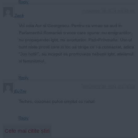
Reply
November 29, 2024 at 8:36 am
Jack
Voi vota Aur si Georgescu. Pentru ca vreau sa aud in
Parlamentul Romaniei o voce care spune: nu emigrantilor,
nu propagandei lgbt, nu avorturilor. Psd=Pnl=mafia. Usr-ul
sunt niste prosti care in loc sa strige ce i-a consacrat, adica
“Jos hotii!”, au inceput sa promoveze nebunii lgbt, ateismul
si feminismul.
Reply
November 29, 2024 at 8:48 am
EuTm
Terhes, cozonac pufos umplut cu rahat
Reply
Cele mai citite știri