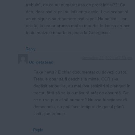
trebuie”, de ce au numarat asa de prost initial??! Ca
deh, doar psd si pnl au influenta acolo. Le-a scapat si
acum sigur o sa renumere psd si pnl. Na poftim… iar
unii tot la usr ar arunca matza moarta. In loc sa arunce
toate matzele moarte in poala la Georgescu.
Reply
November 28, 2024 at 7:50 pm
Un cetatean
Fake news? E chiar documentat cu dovezi cu tot.
Trebuie doar să fi deschis la minte. CCR și-a
depășit atribuțiile, au mai fost sesizări și plangeri în
trecut, fără să se ia o măsură atât de absurdă. De
ce nu se pun ei să numere? Nu așa funcționează
democrația, nu poți face tertipuri de genul până
iasă cine trebuie.
Reply