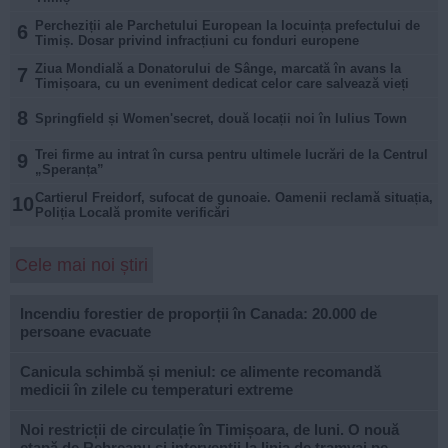
Percheziții ale Parchetului European la locuința prefectului de
6
Timiș. Dosar privind infracțiuni cu fonduri europene
Ziua Mondială a Donatorului de Sânge, marcată în avans la
7
Timișoara, cu un eveniment dedicat celor care salvează vieți
8
Springfield și Women'secret, două locații noi în Iulius Town
Trei firme au intrat în cursa pentru ultimele lucrări de la Centrul
9
„Speranța”
Cartierul Freidorf, sufocat de gunoaie. Oamenii reclamă situația,
10
Poliția Locală promite verificări
Cele mai noi știri
Incendiu forestier de proporții în Canada: 20.000 de
persoane evacuate
Canicula schimbă și meniul: ce alimente recomandă
medicii în zilele cu temperaturi extreme
Noi restricții de circulație în Timișoara, de luni. O nouă
etapă de Rebreanu și intervenții la linia de tramvai pe