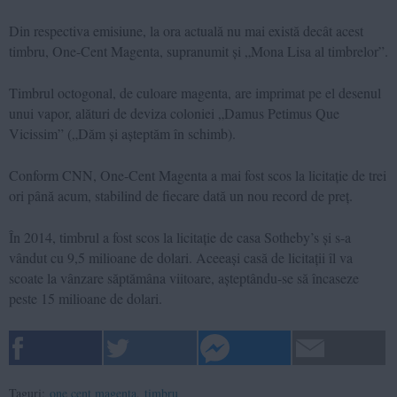
Din respectiva emisiune, la ora actuală nu mai există decât acest
timbru, One-Cent Magenta, supranumit și „Mona Lisa al timbrelor”.
Timbrul octogonal, de culoare magenta, are imprimat pe el desenul
unui vapor, alături de deviza coloniei „Damus Petimus Que
Vicissim” („Dăm și așteptăm în schimb).
Conform CNN, One-Cent Magenta a mai fost scos la licitație de trei
ori până acum, stabilind de fiecare dată un nou record de preț.
În 2014, timbrul a fost scos la licitație de casa Sotheby’s și s-a
vândut cu 9,5 milioane de dolari. Aceeași casă de licitații îl va
scoate la vânzare săptămâna viitoare, așteptându-se să încaseze
peste 15 milioane de dolari.
Taguri:
one cent magenta
,
timbru