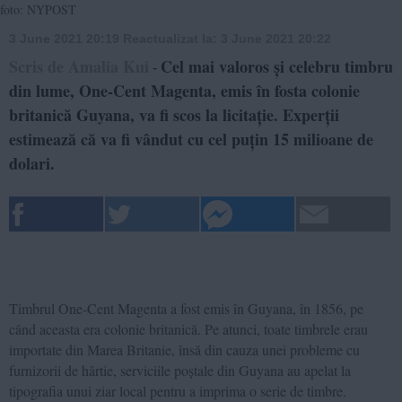
foto: NYPOST
3 June 2021 20:19
Reactualizat la:
3 June 2021 20:22
Scris de Amalia Kui
Cel mai valoros și celebru timbru
-
din lume, One-Cent Magenta, emis în fosta colonie
britanică Guyana, va fi scos la licitație. Experții
estimează că va fi vândut cu cel puțin 15 milioane de
dolari.
Timbrul One-Cent Magenta a fost emis în Guyana, în 1856, pe
când aceasta era colonie britanică. Pe atunci, toate timbrele erau
importate din Marea Britanie, însă din cauza unei probleme cu
furnizorii de hârtie, serviciile poștale din Guyana au apelat la
tipografia unui ziar local pentru a imprima o serie de timbre.