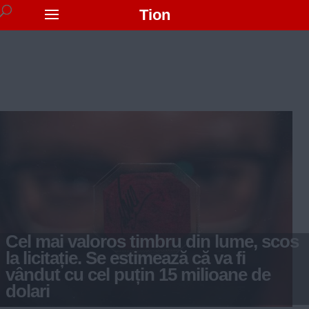
Tion
Cel mai valoros timbru din lume, scos
la licitație. Se estimează că va fi
vândut cu cel puțin 15 milioane de
dolari