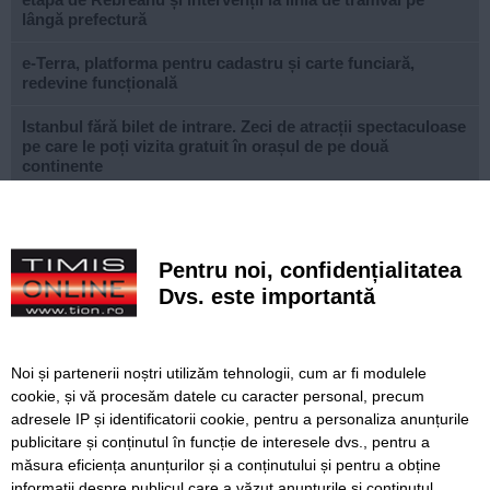
lângă prefectură
e-Terra, platforma pentru cadastru și carte funciară,
redevine funcțională
Istanbul fără bilet de intrare. Zeci de atracții spectaculoase
pe care le poți vizita gratuit în orașul de pe două
continente
Ce facem astăzi, 9 august 2026, în Timișoara?
Misterioso! Început romantic de stagiune la Opera din
Pentru noi, confidențialitatea
Timișoara
Dvs. este importantă
Construcție impresionantă din Imperiul Roman, scoasă la
iveală de nivelul scăzut al Dunării
Noi și partenerii noștri utilizăm tehnologii, cum ar fi modulele
Continuă modernizarea centrului pietonal al Lugojului.
cookie, și vă procesăm datele cu caracter personal, precum
Contract de 21 de milioane de lei, finanțat european
adresele IP și identificatorii cookie, pentru a personaliza anunțurile
publicitare și conținutul în funcție de interesele dvs., pentru a
Poli scapă de înfrângere, dar pleacă doar cu un punct din
deplasarea cu Șelimbăr
măsura eficiența anunțurilor și a conținutului și pentru a obține
informații despre publicul care a văzut anunțurile și conținutul.