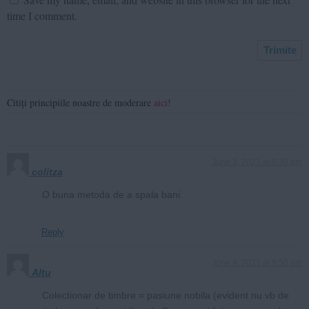
time I comment.
Citiți principiile noastre de moderare
aici
!
June 3, 2021 at 9:20 pm
colitza
O buna metoda de a spala bani.
Reply
June 4, 2021 at 9:50 am
Altu
Colectionar de timbre = pasiune nobila (evident nu vb de