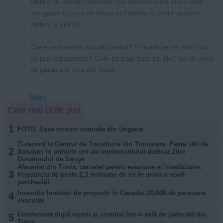
timbre cu valoare ridicata). Ce vremuri faine erau cand
mergeam cu tata de mana la Filatelie in Unirii sa luam
timbre in anii 90.
Oare ce transmit actualii parinti? Ii invata pe cei mici cum
sa joci la pacanele? Cum sa tragi tepe pe olx? Vai de lume
ce generatie vine din spate…
Reply
Cele mai citite știri
1
FOTO. Șase minuni naturale din Ungaria
Zi-record la Centrul de Transfuzie din Timișoara. Peste 100 de
2
donatori în primele ore ale evenimentului dedicat Zilei
Donatorului de Sânge
Afacerist din Timiș, cercetat pentru evaziune și înșelăciune.
3
Prejudiciu de peste 2,3 milioane de lei în urma a nouă
percheziții
Incendiu forestier de proporții în Canada: 20.000 de persoane
4
evacuate
Condamnat după injurii și scandal într-o sală de judecată din
5
Timiș