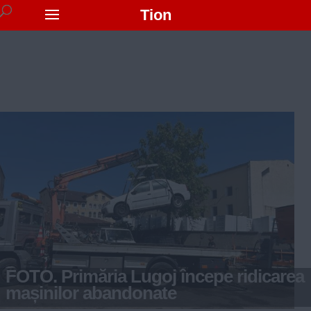
Tion
FOTO. Primăria Lugoj începe ridicarea
mașinilor abandonate