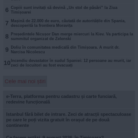
Copiii sunt invitați să devină „Un stol de păsări” la Ziua
6
Timișoarei
Mașină de 22.000 de euro, căutată de autoritățile din Spania,
7
descoperită la frontiera Moravița
Președintele Nicușor Dan merge miercuri la Kiev. Va participa la
8
summitul organizat de Zelenski
Doliu în comunitatea medicală din Timișoara. A murit dr.
9
Narcisa Nicolescu
Incendiu devastator în sudul Spaniei: 12 persoane au murit, iar
10
zeci de locuitori au fost evacuați
Cele mai noi știri
e-Terra, platforma pentru cadastru și carte funciară,
redevine funcțională
Istanbul fără bilet de intrare. Zeci de atracții spectaculoase
pe care le poți vizita gratuit în orașul de pe două
continente
Ce facem astăzi, 9 august 2026, în Timișoara?