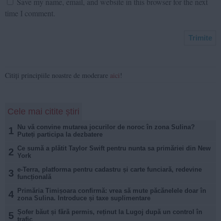
Save my name, email, and website in this browser for the next
time I comment.
Citiți principiile noastre de moderare
aici
!
Cele mai citite știri
Nu vă convine mutarea jocurilor de noroc în zona Sulina?
1
Puteți participa la dezbatere
Ce sumă a plătit Taylor Swift pentru nunta sa primăriei din New
2
York
e-Terra, platforma pentru cadastru și carte funciară, redevine
3
funcțională
Primăria Timișoara confirmă: vrea să mute păcănelele doar în
4
zona Sulina. Introduce și taxe suplimentare
Șofer băut și fără permis, reținut la Lugoj după un control în
5
trafic