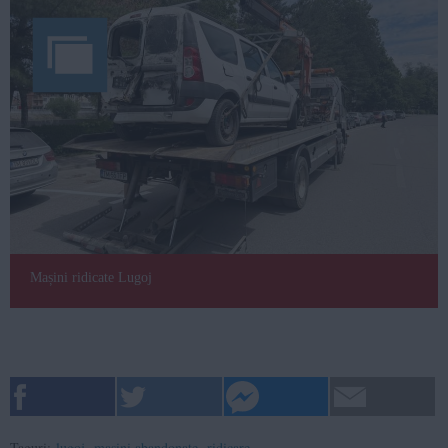
Mașini ridicate Lugoj
Taguri:
lugoj
,
masini abandonate
,
ridicare