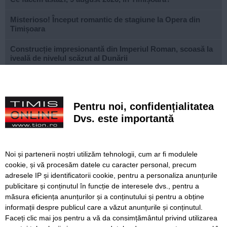
Misterioso! Început romantic de stagiune la Opera din
Timișoara
Construcție impresionantă din Imperiul Roman, scoasă la
iveală de nivelul scăzut al Dunării
Continuă modernizarea centrului pietonal al Lugojului.
Contract de 21 de milioane de lei, finanțat european
Pentru noi, confidențialitatea
Poli scapă de înfrângere, dar pleacă doar cu un punct din
deplasarea cu Șelimbăr
Dvs. este importantă
Noi puncte de hidratare în oraș. S-a alăturat și mediul
privat inițiativei Primăriei Timișoara
Noi și partenerii noștri utilizăm tehnologii, cum ar fi modulele
cookie, și vă procesăm datele cu caracter personal, precum
„Recidivă” la baza sportivă din Dacia. Primăria a ridicat
adresele IP și identificatorii cookie, pentru a personaliza anunțurile
niște echipamente amplasate ilegal
publicitare și conținutul în funcție de interesele dvs., pentru a
Lucrări ale SDM în Timișoara, astăzi, 8 august
măsura eficiența anunțurilor și a conținutului și pentru a obține
informații despre publicul care a văzut anunțurile și conținutul.
Faceți clic mai jos pentru a vă da consimțământul privind utilizarea