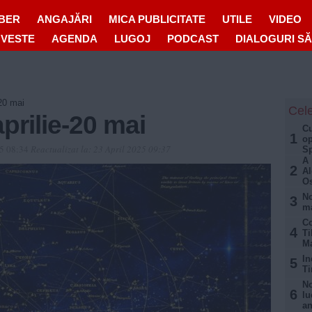
IBER
ANGAJĂRI
MICA PUBLICITATE
UTILE
VIDEO
OVESTE
AGENDA
LUGOJ
PODCAST
DIALOGURI S
-20 mai
Cele
prilie-20 mai
Cu
1
op
25 08:34
Reactualizat la:
23 April 2025 09:37
Sp
A
2
Al
Os
No
3
ma
Co
4
Ti
Ma
In
5
Ti
No
6
lu
an