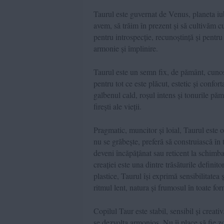
Taurul este guvernat de Venus, planeta iubi
avem, să trăim în prezent și să cultivăm c
pentru introspecție, recunoștință și pentr
armonie și împlinire.
Taurul este un semn fix, de pământ, cunos
pentru tot ce este plăcut, estetic și confort
galbenul cald, roșul intens și tonurile pămâ
firești ale vieții.
Pragmatic, muncitor și loial, Taurul este o
nu se grăbește, preferă să construiască în
deveni încăpățânat sau reticent la schimba
creației este una dintre trăsăturile definito
plastice, Taurul își exprimă sensibilitatea
ritmul lent, natura și frumosul în toate for
Copilul Taur este stabil, sensibil și creat
se dezvolta armonios. Nu îi place să fie zor