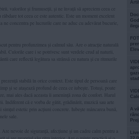
Arti
rii, valorilor și frumuseții, și ne învață să apreciem ceea ce
Doc
u răbdare tot ceea ce este autentic. Este un moment excelent
God”
u a ne concentra pe lucrurile care ne aduc cu adevărat bucurie,
ileg
FOTO
prem
cut pentru profunzimea și calmul său. Are o atracție naturală
Ele
abil. Culorile care i se potrivesc sunt verdele crud al naturii,
ntii care reflectă legătura sa strânsă cu natura și cu ritmurile
VIDE
apro
gazo
stad
 prezență stabilă în orice context. Este tipul de persoană care
 timp și se atașează profund de ceea ce iubește. Totuși, poate
VID
re, mai ales dacă aceasta îi amenință zona de confort. Harul
Cale
rii. Indiferent că e vorba de gătit, grădinărit, muzică sau arte
 și simțul estetic prin acțiuni concrete. Iubește mâncarea bună,
A vâ
rând
mele sale.
Prej
iv. Are nevoie de siguranță, afecțiune și un cadru calm pentru a
Live
it și are propriul său ritm interior. Are o minte practică și o
22.0