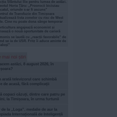
cția Sfântului Ilie pentru lumea de astăzi.
eotul Horia Țâru: „Proorocii biciuiau
catul, oriunde s-ar fi ascuns”
ntrul de Transfuzie din Timișoara
tualizează lista zonelor cu risc de West
le. Cine nu poate dona sânge temporar
rticultura angajează economist și
nsează o nouă oportunitate de carieră
monis se laudă cu „reacții favorabile” de
nd se ia de USR. Fritz îi aduce aminte de
aloși”
 mai noi știri
acem astăzi, 8 august 2026, în
ișoara?
arată televizorul care schimbă
le de acasă, fără complicații
 copaci căzuți, dintre care patru pe
ni, la Timișoara, în urma furtunii
 de la „Loga”, medalie de aur la
piada Internațională de Inteligență