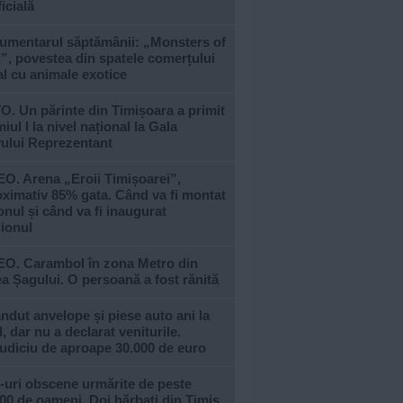
ficială
umentarul săptămânii: „Monsters of
, povestea din spatele comerțului
al cu animale exotice
. Un părinte din Timișoara a primit
iul I la nivel național la Gala
vului Reprezentant
O. Arena „Eroii Timișoarei”,
ximativ 85% gata. Când va fi montat
nul și când va fi inaugurat
ionul
EO. Carambol în zona Metro din
a Șagului. O persoană a fost rănită
ndut anvelope și piese auto ani la
, dar nu a declarat veniturile.
udiciu de aproape 30.000 de euro
-uri obscene urmărite de peste
00 de oameni. Doi bărbați din Timiș