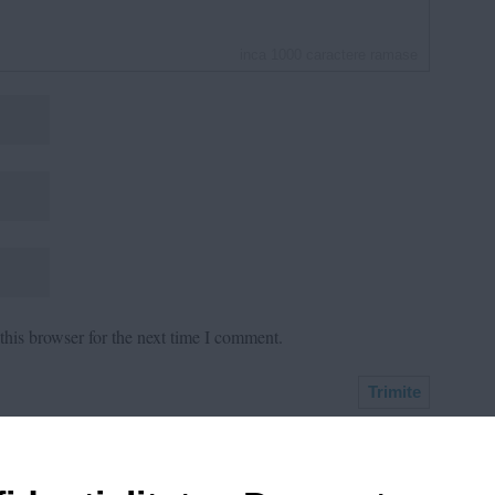
inca
1000
caractere ramase
his browser for the next time I comment.