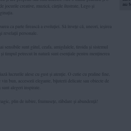
au f
e jocurile creative, muzică, cărțile ilustrate, Lego și
aginația.
ea ca parte firească a evoluției. Să învețe că, uneori, ieșirea
i revelații personale.
i sensibile sunt gâtul, ceafa, amigdalele, tiroida și sistemul
 și timpul petrecut în natură sunt esențiale pentru menținerea
ă lucrurile alese cu gust și atenție. O cutie cu praline fine,
 vin bun, accesorii elegante, bijuterii delicate sau obiecte de
sunt alegeri inspirate.
magic, plin de iubire, frumusețe, răbdare și abundență!