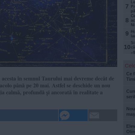
Le
7
Pr
pă
Ce
8
ac
Ni
Ho
9
la
Si
10
câ
„g
Cele
Ce f
ul acesta în semnul Taurului mai devreme decât de
Tim
 acolo până pe 20 mai. Astfel se deschide un nou
ia calmă, profundă și ancorată în realitate a
Cum 
seri
Nouă
mași
Elev
Olim