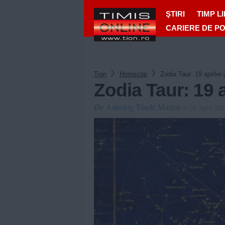
ŞTIRI
TIMP L
CARIERE DE P
Tion
Horoscop
Zodia Taur: 19 aprilie
Zodia Taur: 19 a
De
Astrolog Tünde Márton
la 26 April 20