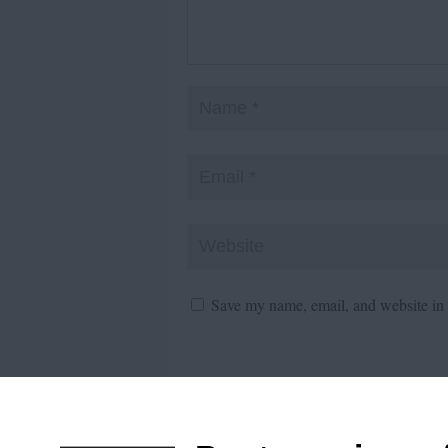
Save my name, email, and website in t
Citiți principiile noastre de moderare
aici
!