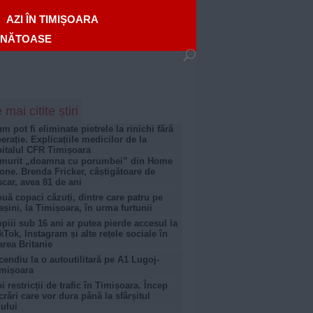
AZI ÎN TIMIȘOARA
ĂNĂTOASE
 mai citite știri
m pot fi eliminate pietrele la rinichi fără
erație. Explicațiile medicilor de la
italul CFR Timișoara
 murit „doamna cu porumbei” din Home
one. Brenda Fricker, câștigătoare de
car, avea 81 de ani
uă copaci căzuți, dintre care patru pe
șini, la Timișoara, în urma furtunii
piii sub 16 ani ar putea pierde accesul la
kTok, Instagram și alte rețele sociale în
rea Britanie
cendiu la o autoutilitară pe A1 Lugoj-
mișoara
i restricții de trafic în Timișoara. Încep
crări care vor dura până la sfârșitul
ului