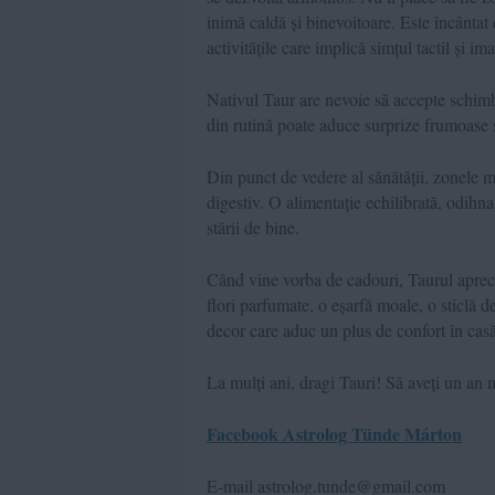
inimă caldă și binevoitoare. Este încântat d
activitățile care implică simțul tactil și im
Nativul Taur are nevoie să accepte schimbar
din rutină poate aduce surprize frumoase ș
Din punct de vedere al sănătății, zonele ma
digestiv. O alimentație echilibrată, odihna
stării de bine.
Când vine vorba de cadouri, Taurul apreciaz
flori parfumate, o eșarfă moale, o sticlă de
decor care aduc un plus de confort în casă 
La mulți ani, dragi Tauri! Să aveți un an 
Facebook Astrolog Tünde Márton
E-mail astrolog.tunde@gmail.com