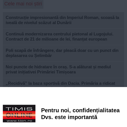
Cele mai noi știri
Construcție impresionantă din Imperiul Roman, scoasă la
iveală de nivelul scăzut al Dunării
Continuă modernizarea centrului pietonal al Lugojului.
Contract de 21 de milioane de lei, finanțat european
Poli scapă de înfrângere, dar pleacă doar cu un punct din
deplasarea cu Șelimbăr
Noi puncte de hidratare în oraș. S-a alăturat și mediul
privat inițiativei Primăriei Timișoara
„Recidivă” la baza sportivă din Dacia. Primăria a ridicat
niște echipamente amplasate ilegal
Lucrări ale SDM în Timișoara, astăzi, 8 august
Pentru noi, confidențialitatea
Ce facem astăzi, 8 august 2026, în Timișoara?
Dvs. este importantă
Cum arată televizorul care schimbă serile de acasă, fără