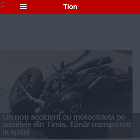
Tion
Un nou accident cu motocicleta pe
șoselele din Timiș. Tânăr transportat
la spital