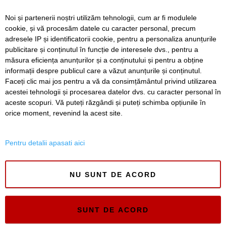
complicații
Noi și partenerii noștri utilizăm tehnologii, cum ar fi modulele
Nouă copaci căzuți, dintre care patru pe mașini, la
cookie, și vă procesăm datele cu caracter personal, precum
Timișoara, în urma furtunii
adresele IP și identificatorii cookie, pentru a personaliza anunțurile
publicitare și conținutul în funcție de interesele dvs., pentru a
Elev de la „Loga”, medalie de aur la Olimpiada
Internațională de Inteligență Artificială
măsura eficiența anunțurilor și a conținutului și pentru a obține
informații despre publicul care a văzut anunțurile și conținutul.
Faceți clic mai jos pentru a vă da consimțământul privind utilizarea
acestei tehnologii și procesarea datelor dvs. cu caracter personal în
aceste scopuri. Vă puteți răzgândi și puteți schimba opțiunile în
SERVICII
Redactia
Folosinta Cookie-urilor
orice moment, revenind la acest site.
Termeni si conditii de utilizare
Politica de confidentialitate
Pentru detalii apasati aici
Regulament postare și moderare comentarii
NU SUNT DE ACORD
SUNT DE ACORD
Timiș Online