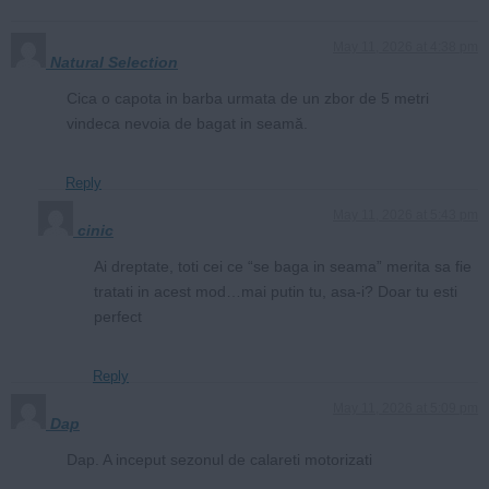
May 11, 2026 at 4:38 pm
Natural Selection
Cica o capota in barba urmata de un zbor de 5 metri
vindeca nevoia de bagat in seamă.
Reply
May 11, 2026 at 5:43 pm
cinic
Ai dreptate, toti cei ce “se baga in seama” merita sa fie
tratati in acest mod…mai putin tu, asa-i? Doar tu esti
perfect
Reply
May 11, 2026 at 5:09 pm
Dap
Dap. A inceput sezonul de calareti motorizati