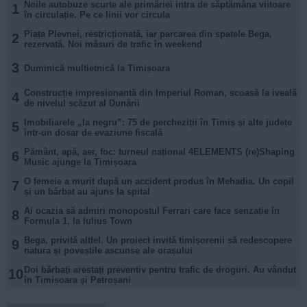
Noile autobuze scurte ale primăriei intra de săptămâna viitoare
1
în circulație. Pe ce linii vor circula
Piața Plevnei, restricționată, iar parcarea din spatele Bega,
2
rezervată. Noi măsuri de trafic în weekend
3
Duminică multietnică la Timișoara
Construcție impresionantă din Imperiul Roman, scoasă la iveală
4
de nivelul scăzut al Dunării
Imobiliarele „la negru”: 75 de percheziții în Timiș și alte județe
5
într-un dosar de evaziune fiscală
Pământ, apă, aer, foc: turneul național 4ELEMENTS (re)Shaping
6
Music ajunge la Timișoara
O femeie a murit după un accident produs în Mehadia. Un copil
7
și un bărbat au ajuns la spital
Ai ocazia să admiri monopostul Ferrari care face senzație în
8
Formula 1, la Iulius Town
Bega, privită altfel. Un proiect invită timișorenii să redescopere
9
natura și poveștile ascunse ale orașului
Doi bărbați arestați preventiv pentru trafic de droguri. Au vândut
10
în Timișoara și Petroșani