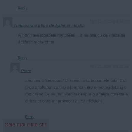
Reply
May 11, 2026 at 9:07 pm
Timisoara e plina de babe si moshi
A indoit telescoapele motoretei …a se afla cu ce viteza se
deplasa motoretata
Reply
May 12, 2026 at 9:22 am
Petre
anonimus ‘timisoara’ @ ramai tu la borcanele tale. Esti
prea analfabet sa faci diferenta intre o motocicleta si o
motoretă! Ce sa mai vorbim despre o analiza corecta a
cauzelor care au provocat acest accident
Reply
Cele mai citite știri