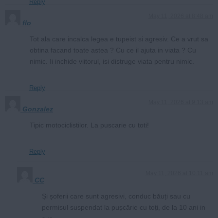
Reply
May 11, 2026 at 8:48 am
flo
Tot ala care incalca legea e tupeist si agresiv. Ce a vrut sa
obtina facand toate astea ? Cu ce il ajuta in viata ? Cu
nimic. Ii inchide viitorul, isi distruge viata pentru nimic.
Reply
May 11, 2026 at 9:13 am
Gonzalez
Tipic motociclistilor. La puscarie cu toti!
Reply
May 11, 2026 at 10:11 am
CC
Și șoferii care sunt agresivi, conduc băuți sau cu
permisul suspendat la pușcărie cu toți, de la 10 ani in