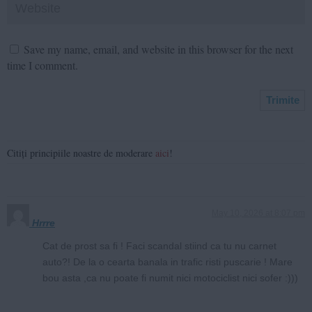
Save my name, email, and website in this browser for the next
time I comment.
Citiți principiile noastre de moderare
aici
!
May 10, 2026 at 8:07 pm
Hrrre
Cat de prost sa fi ! Faci scandal stiind ca tu nu carnet
auto?! De la o cearta banala in trafic risti puscarie ! Mare
bou asta ,ca nu poate fi numit nici motociclist nici sofer :)))