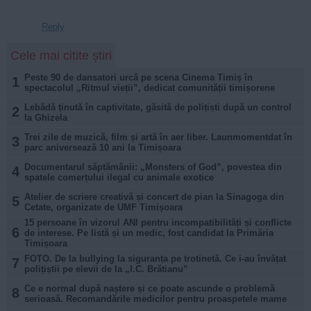
Reply
Cele mai citite știri
Peste 90 de dansatori urcă pe scena Cinema Timiș în
1
spectacolul „Ritmul vieții”, dedicat comunității timișorene
Lebădă ținută în captivitate, găsită de polițiști după un control
2
la Ghizela
Trei zile de muzică, film și artă în aer liber. Launmomentdat în
3
parc aniversează 10 ani la Timișoara
Documentarul săptămânii: „Monsters of God”, povestea din
4
spatele comerțului ilegal cu animale exotice
Atelier de scriere creativă și concert de pian la Sinagoga din
5
Cetate, organizate de UMF Timișoara
15 persoane în vizorul ANI pentru incompatibilități și conflicte
6
de interese. Pe listă și un medic, fost candidat la Primăria
Timișoara
FOTO. De la bullying la siguranța pe trotinetă. Ce i-au învățat
7
polițiștii pe elevii de la „I.C. Brătianu”
Ce e normal după naștere și ce poate ascunde o problemă
8
serioasă. Recomandările medicilor pentru proaspetele mame