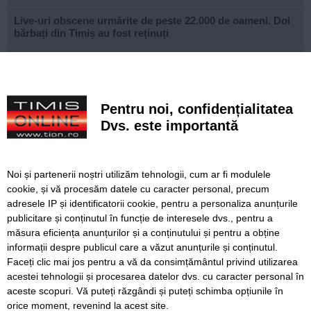
Live-uri obscene urmărite de peste 22.000 de oameni. Doi
bărbați din Timiș au fost reținuți
Un elev și-a ucis bunicii, apoi a deschis focul într-un liceu
din Thailanda. Opt persoane au murit și mai multe au fost
rănite
Pentru noi, confidențialitatea
Noile sisteme de tarifare a rovinietei și TollRo intră în
Dvs. este importantă
vigoare pe 31 august. Noul plan de tarifare se aplică de la
1 octombrie
FOTO. Copiii din zona Orșova se pot bucura de un loc de
Noi și partenerii noștri utilizăm tehnologii, cum ar fi modulele
joacă complet modernizat
cookie, și vă procesăm datele cu caracter personal, precum
adresele IP și identificatorii cookie, pentru a personaliza anunțurile
VIDEO. STPT a frezat peste 25 de kilometri de linii de
publicitare și conținutul în funcție de interesele dvs., pentru a
tramvai. Lațcău: „Călătoria va deveni mult mai
confortabilă”
măsura eficiența anunțurilor și a conținutului și pentru a obține
informații despre publicul care a văzut anunțurile și conținutul.
Faceți clic mai jos pentru a vă da consimțământul privind utilizarea
acestei tehnologii și procesarea datelor dvs. cu caracter personal în
aceste scopuri. Vă puteți răzgândi și puteți schimba opțiunile în
SERVICII
Redactia
Folosinta Cookie-urilor
orice moment, revenind la acest site.