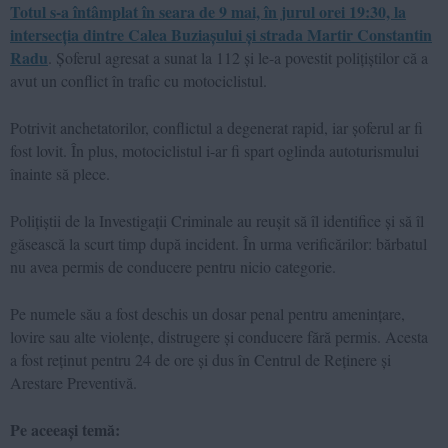
Totul s-a întâmplat în seara de 9 mai, în jurul orei 19:30, la
intersecția dintre Calea Buziașului și strada Martir Constantin
Radu
. Șoferul
agresat
a sunat la 112 și le-a povestit polițiștilor că a
avut un conflict în trafic cu motociclistul.
Potrivit anchetatorilor, conflictul a degenerat rapid, iar șoferul ar fi
fost lovit. În plus, motociclistul i-ar fi spart oglinda autoturismului
înainte să plece.
Polițiștii de la Investigații Criminale au reușit să îl identifice și să îl
găsească la scurt timp după incident.
Î
n urma verificărilor: bărbatul
nu avea permis de conducere pentru nicio categorie
.
Pe numele său a fost deschis un dosar penal pentru amenințare,
lovire sau alte violențe, distrugere și conducere fără permis. Acesta
a fost reținut pentru 24 de ore și dus în Centrul de Reținere și
Arestare Preventivă.
Pe aceeași temă: