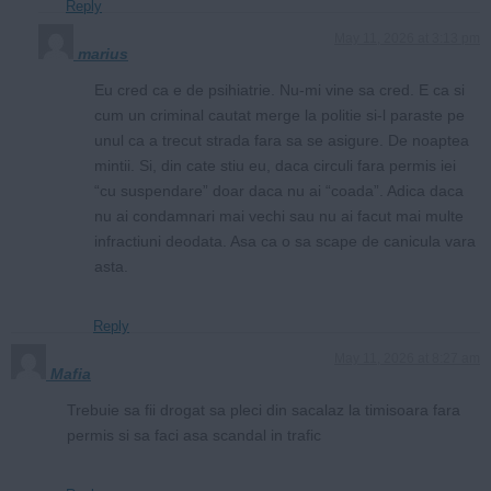
Reply
May 11, 2026 at 3:13 pm
marius
Eu cred ca e de psihiatrie. Nu-mi vine sa cred. E ca si
cum un criminal cautat merge la politie si-l paraste pe
unul ca a trecut strada fara sa se asigure. De noaptea
mintii. Si, din cate stiu eu, daca circuli fara permis iei
“cu suspendare” doar daca nu ai “coada”. Adica daca
nu ai condamnari mai vechi sau nu ai facut mai multe
infractiuni deodata. Asa ca o sa scape de canicula vara
asta.
Reply
May 11, 2026 at 8:27 am
Mafia
Trebuie sa fii drogat sa pleci din sacalaz la timisoara fara
permis si sa faci asa scandal in trafic