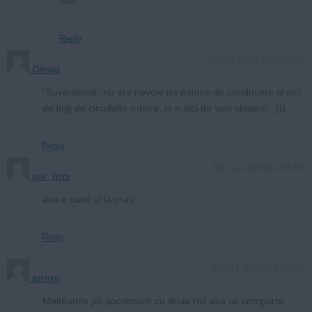
sus.
Reply
May 11, 2026 at 10:30 am
Dingo
”Suveranistii” nu are nevoie de pemirs de conducere si nici
de legi de circulatie rutiera, ei e aici de veci stapani. :)))
Reply
May 11, 2026 at 2:54 pm
uie_fritz
asa e cand vi la oras
Reply
May 12, 2026 at 8:35 pm
anton
Maimutele pe pocnitoare cu doua roti asa se comporta.