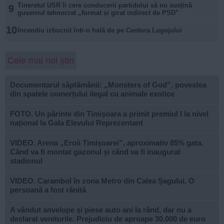
Tineretul USR îi cere conducerii partidului să nu susțină
9
guvernul tehnocrat „format și girat indirect de PSD”
10
Incendiu izbucnit într-o hală de pe Centura Lugojului
Cele mai noi știri
Documentarul săptămânii: „Monsters of God”, povestea
din spatele comerțului ilegal cu animale exotice
FOTO. Un părinte din Timișoara a primit premiul I la nivel
național la Gala Elevului Reprezentant
VIDEO. Arena „Eroii Timișoarei”, aproximativ 85% gata.
Când va fi montat gazonul și când va fi inaugurat
stadionul
VIDEO. Carambol în zona Metro din Calea Șagului. O
persoană a fost rănită
A vândut anvelope și piese auto ani la rând, dar nu a
declarat veniturile. Prejudiciu de aproape 30.000 de euro