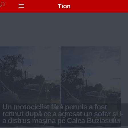
Tion
Un motociclist fără permis a fost
reținut după ce a agresat un șofer și i-
a distrus mașina pe Calea Buziasului