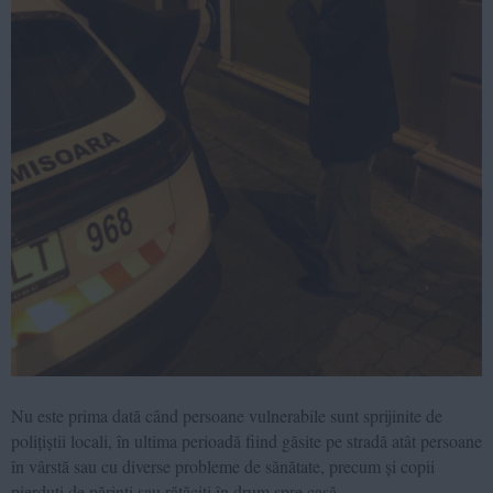
Nu este prima dată când persoane vulnerabile sunt sprijinite de
polițiștii locali, în ultima perioadă fiind găsite pe stradă atât persoane
în vârstă sau cu diverse probleme de sănătate, precum și copii
pierduți de părinți sau rătăciți în drum spre casă.