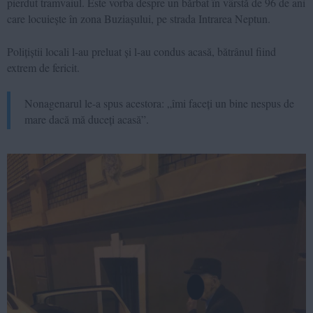
pierdut tramvaiul. Este vorba despre un bărbat în vârstă de 96 de ani
care locuiește în zona Buziașului, pe strada Intrarea Neptun.
Polițiștii locali l-au preluat și l-au condus acasă, bătrânul fiind
extrem de fericit.
Nonagenarul le-a spus acestora: „îmi faceți un bine nespus de
mare dacă mă duceți acasă”.