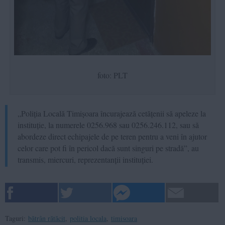
foto: PLT
„Poliția Locală Timișoara încurajează cetățenii să apeleze la
instituție, la numerele 0256.968 sau 0256.246.112, sau să
abordeze direct echipajele de pe teren pentru a veni în ajutor
celor care pot fi în pericol dacă sunt singuri pe stradă”, au
transmis, miercuri, reprezentanții instituției.
Taguri:
bătrân rătăcit
,
politia locala
,
timisoara