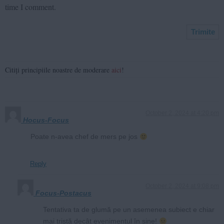
time I comment.
Citiți principiile noastre de moderare
aici
!
October 2, 2024 at 4:20 pm
Hocus-Focus
Poate n-avea chef de mers pe jos
Reply
October 2, 2024 at 9:08 pm
Focus-Postacus
Tentativa ta de glumă pe un asemenea subiect e chiar
mai tristă decât evenimentul în sine!