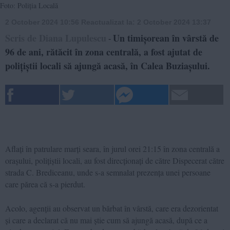
Foto: Poliția Locală
2 October 2024 10:56
Reactualizat la:
2 October 2024 13:37
Scris de Diana Lupulescu
Un timișorean în vârstă de
-
96 de ani, rătăcit în zona centrală, a fost ajutat de
polițiștii locali să ajungă acasă, în Calea Buziașului.
Aflați în patrulare marți seara, în jurul orei 21:15 în zona centrală a
orașului, polițiștii locali, au fost direcționați de către Dispecerat către
strada C. Brediceanu, unde s-a semnalat prezența unei persoane
care părea că s-a pierdut.
Acolo, agenții au observat un bărbat în vârstă, care era dezorientat
și care a declarat că nu mai știe cum să ajungă acasă, după ce a