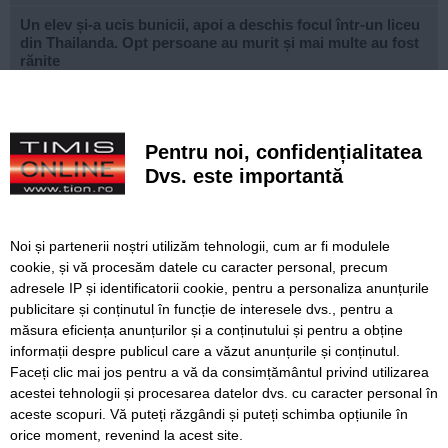
Un elev și-a ucis bunicii, apoi a deschis focul într-un liceu
din Thailanda. Opt persoane au murit și mai multe au fost
rănite
Noile sisteme de tarifare a rovinietei și TollRo intră în
vigoare pe 31 august. Noul plan de tarifare se aplică de la
1 octombrie
Pentru noi, confidențialitatea
Dvs. este importantă
FOTO. Copiii din zona Orșova se pot bucura de un loc de
joacă complet modernizat
VIDEO. STPT a frezat peste 25 de kilometri de linii de
Noi și partenerii noștri utilizăm tehnologii, cum ar fi modulele
tramvai. Lațcău: „Călătoria va deveni mult mai
cookie, și vă procesăm datele cu caracter personal, precum
confortabilă”
adresele IP și identificatorii cookie, pentru a personaliza anunțurile
publicitare și conținutul în funcție de interesele dvs., pentru a
USR și PNL atacă la CCR noua lege a integrității. Susțin că
„amendamentul Fritz” este neconstituțional
măsura eficiența anunțurilor și a conținutului și pentru a obține
informații despre publicul care a văzut anunțurile și conținutul.
Faceți clic mai jos pentru a vă da consimțământul privind utilizarea
acestei tehnologii și procesarea datelor dvs. cu caracter personal în
aceste scopuri. Vă puteți răzgândi și puteți schimba opțiunile în
SERVICII
Redactia
Folosinta Cookie-urilor
orice moment, revenind la acest site.