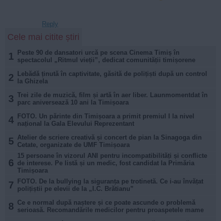
Reply
Cele mai citite știri
Peste 90 de dansatori urcă pe scena Cinema Timiș în
1
spectacolul „Ritmul vieții”, dedicat comunității timișorene
Lebădă ținută în captivitate, găsită de polițiști după un control
2
la Ghizela
Trei zile de muzică, film și artă în aer liber. Launmomentdat în
3
parc aniversează 10 ani la Timișoara
FOTO. Un părinte din Timișoara a primit premiul I la nivel
4
național la Gala Elevului Reprezentant
Atelier de scriere creativă și concert de pian la Sinagoga din
5
Cetate, organizate de UMF Timișoara
15 persoane în vizorul ANI pentru incompatibilități și conflicte
6
de interese. Pe listă și un medic, fost candidat la Primăria
Timișoara
FOTO. De la bullying la siguranța pe trotinetă. Ce i-au învățat
7
polițiștii pe elevii de la „I.C. Brătianu”
Ce e normal după naștere și ce poate ascunde o problemă
8
serioasă. Recomandările medicilor pentru proaspetele mame