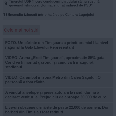
Tineretul USR îi cere conducerii partidului să nu susțină
9
guvernul tehnocrat „format și girat indirect de PSD”
10
Incendiu izbucnit într-o hală de pe Centura Lugojului
Cele mai noi știri
FOTO. Un părinte din Timișoara a primit premiul I la nivel
național la Gala Elevului Reprezentant
VIDEO. Arena „Eroii Timișoarei”, aproximativ 85% gata.
Când va fi montat gazonul și când va fi inaugurat
stadionul
VIDEO. Carambol în zona Metro din Calea Șagului. O
persoană a fost rănită
A vândut anvelope și piese auto ani la rând, dar nu a
declarat veniturile. Prejudiciu de aproape 30.000 de euro
Live-uri obscene urmărite de peste 22.000 de oameni. Doi
bărbați din Timiș au fost reținuți