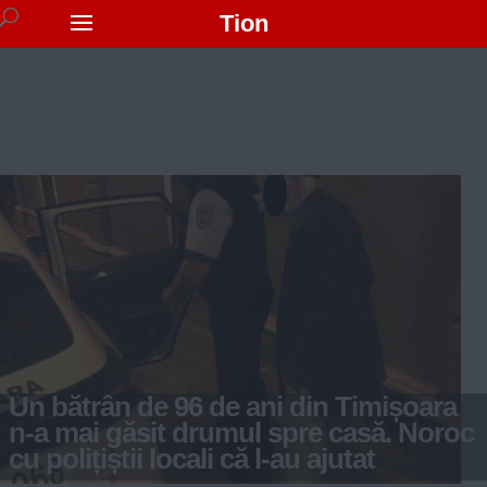
Tion
Un bătrân de 96 de ani din Timișoara
n-a mai găsit drumul spre casă. Noroc
cu polițiștii locali că l-au ajutat