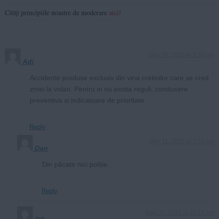
Citiți principiile noastre de moderare
aici
!
May 10, 2026 at 5:30 pm
Adi
Accidente produse exclusiv din vina cretinilor care se cred
zmei la volan. Pentru ei nu exista reguli, conducere
preventiva si indicatoare de prioritate
Reply
May 11, 2026 at 7:59 am
Dan
Din păcate nici poliție…
Reply
May 11, 2026 at 10:12 am