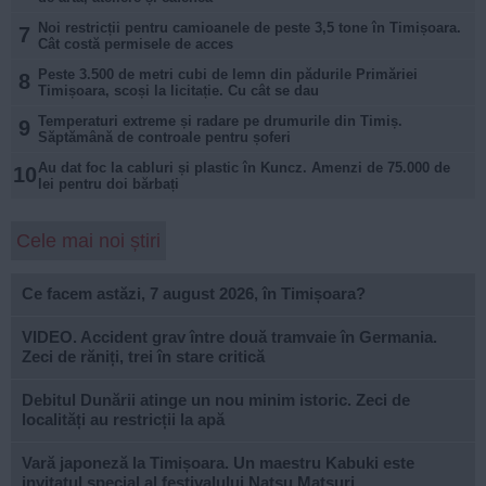
Noi restricții pentru camioanele de peste 3,5 tone în Timișoara.
7
Cât costă permisele de acces
Peste 3.500 de metri cubi de lemn din pădurile Primăriei
8
Timișoara, scoși la licitație. Cu cât se dau
Temperaturi extreme și radare pe drumurile din Timiș.
9
Săptămână de controale pentru șoferi
Au dat foc la cabluri și plastic în Kuncz. Amenzi de 75.000 de
10
lei pentru doi bărbați
Cele mai noi știri
Ce facem astăzi, 7 august 2026, în Timișoara?
VIDEO. Accident grav între două tramvaie în Germania.
Zeci de răniți, trei în stare critică
Debitul Dunării atinge un nou minim istoric. Zeci de
localități au restricții la apă
Vară japoneză la Timișoara. Un maestru Kabuki este
invitatul special al festivalului Natsu Matsuri