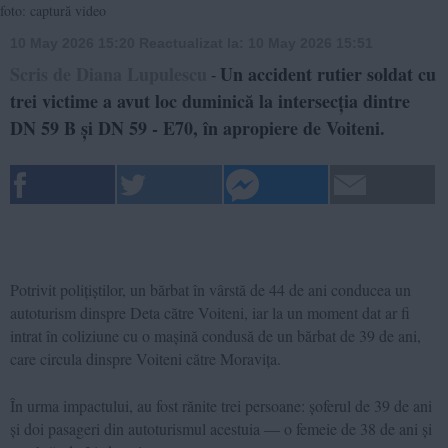
foto: captură video
10 May 2026 15:20
Reactualizat la:
10 May 2026 15:51
Scris de Diana Lupulescu
Un accident rutier soldat cu
-
trei victime a avut loc duminică la intersecția dintre
DN 59 B și DN 59 - E70, în apropiere de Voiteni.
Potrivit polițiștilor, un bărbat în vârstă de 44 de ani conducea un
autoturism dinspre Deta către Voiteni, iar la un moment dat ar fi
intrat în coliziune cu o mașină condusă de un bărbat de 39 de ani,
care circula dinspre Voiteni către Moravița.
În urma impactului, au fost rănite trei persoane: șoferul de 39 de ani
și doi pasageri din autoturismul acestuia — o femeie de 38 de ani și