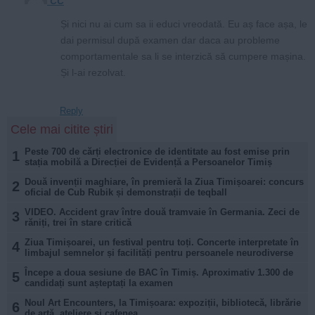
CC
Și nici nu ai cum sa ii educi vreodată. Eu aș face așa, le
dai permisul după examen dar daca au probleme
comportamentale sa li se interzică să cumpere mașina.
Și l-ai rezolvat.
Reply
Cele mai citite știri
Peste 700 de cărți electronice de identitate au fost emise prin
1
stația mobilă a Direcției de Evidență a Persoanelor Timiș
Două invenții maghiare, în premieră la Ziua Timișoarei: concurs
2
oficial de Cub Rubik și demonstrații de teqball
VIDEO. Accident grav între două tramvaie în Germania. Zeci de
3
răniți, trei în stare critică
Ziua Timișoarei, un festival pentru toți. Concerte interpretate în
4
limbajul semnelor și facilități pentru persoanele neurodiverse
Începe a doua sesiune de BAC în Timiș. Aproximativ 1.300 de
5
candidați sunt așteptați la examen
Noul Art Encounters, la Timișoara: expoziții, bibliotecă, librărie
6
de artă, ateliere și cafenea