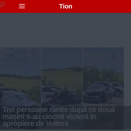
Tion
Trei persoane rănite după ce două
mașini s-au ciocnit violent în
apropiere de Voiteni