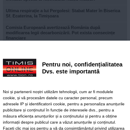
Ultima respirație a lui Pergolesi: Stabat Mater în Biserica
Sf. Ecaterina, la Timișoara
Comisia Europeană avertizează România după
modificarea legii decarbonizării. Pot exista consecințe
financiare
După aproape patru ani de lucrări, proiectul de
modernizare a Școlii Gimnaziale din Dudeștii Noi a ajuns
la final
Pentru noi, confidențialitatea
Dvs. este importantă
Cu un ghiozdan donat, puteți ajuta un copil să înceapă
anul școlar cu tot ce are nevoie. Campania revine la
Timișoara
Noi și partenerii noștri utilizăm tehnologii, cum ar fi modulele
Avansează șantierul Pasajului Slavici–Polonă. Lațcău: „La
cookie, și vă procesăm datele cu caracter personal, precum
sfârșitul anului viitor vom circula pe podurile noi”
adresele IP și identificatorii cookie, pentru a personaliza anunțurile
publicitare și conținutul în funcție de interesele dvs., pentru a
VIDEO. Din toamnă, încă 324 de locuri de cazare pentru
studenții UVT. Două cămine noi sunt aproape gata
măsura eficiența anunțurilor și a conținutului și pentru a obține
informații despre publicul care a văzut anunțurile și conținutul.
Faceți clic mai jos pentru a vă da consimțământul privind utilizarea