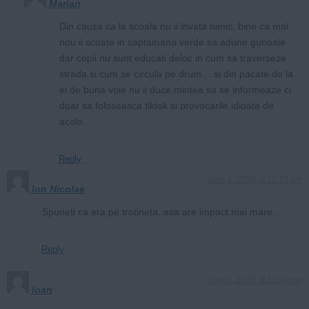
Marian
Din cauza ca la scoala nu ii invata nimic, bine ca mai
nou ii scoate in saptamana verde sa adune gunoaie
dar copii nu sunt educati deloc in cum sa traverseze
strada si cum se circula pe drum… si din pacate de la
ei de buna voie nu ii duce mintea sa se informeaze ci
doar sa foloseasca tiktok si provocarile idioate de
acolo.
Reply
June 1, 2026 at 12:23 pm
Ion Nicolae
Spuneti ca era pe trotineta, asa are impact mai mare..
Reply
June 1, 2026 at 12:24 pm
Ioan