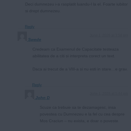
Deci dumnezeu i-a rasplatit luandu-l la el. Foarte iubitor
si drept dumnezeu.
Reply
June 1, 2026 at 3:58 pm
Swede
Credeam ca Examenul de Capacitate testeaza
abilitatea de a citi si interpreta corect un text.
Daca ai trecut de a VIII-a si nu esti in stare…e grav.
Reply
June 1, 2026 at 5:44 pm
John D
Scuze ca trebuie sa te dezamagesc, insa
povestea cu Dumnezeu e la fel cu cea despre
Mos Craciun – nu exista, e doar o poveste.