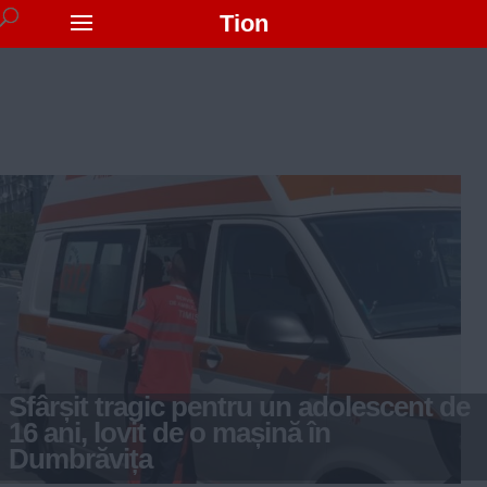
Tion
Sfârșit tragic pentru un adolescent de
16 ani, lovit de o mașină în
Dumbrăvița