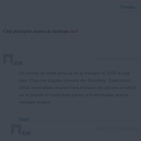
Citiți principiile noastre de moderare
aici
!
June 1, 2026 at 10:08 am
Erik
Un primar de toată jena,sa nu ai trotuare in 2026 in asa
zisa “Cea mai bogata comuna din România”.Total josnic,
străzi neasfaltate,drumuri fara trotuare,din păcate a trebuit
sa isi piardă un copil viata pentru a fi semnalate aceste
nereguli majore.
Reply
June 1, 2026 at 8:15 pm
Erik