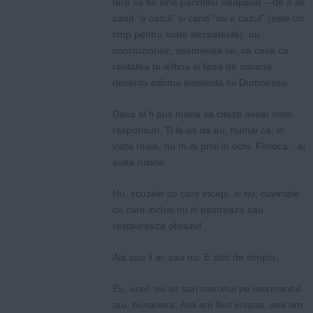
fara sa fie vina parintilor neaparat – de a sti
cand “e cazul” si cand “nu e cazul” (este un
timp pentru toate dezbaterile), nu
concluzionez, asemenea tie, ca ceva ca
rautatea ta ieftina si lipsa de minima
decenta infirma existenta lui Dumnezeu.
Daca ai fi pus mana sa citesti aveai niste
raspunsuri. Ti le-as da eu, numai ca, in
viata reala, nu m-ai privi in ochi. Fiindca…ai
avea rusine.
Nu, scuzele cu care incepi, si nu, cuvintele
cu care inchei nu iti pastreaza sau
restaureaza obrazul.
Ala sau il ai, sau nu. E atat de simplu.
Eu, unul, nu as sari sotronul pe mormantul
tau, bunaoara. Asa am fost invatat, asa am