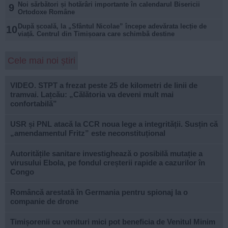
Noi sărbători și hotărâri importante în calendarul Bisericii
9
Ortodoxe Române
După școală, la „Sfântul Nicolae” începe adevărata lecție de
10
viață. Centrul din Timișoara care schimbă destine
Cele mai noi știri
VIDEO. STPT a frezat peste 25 de kilometri de linii de
tramvai. Lațcău: „Călătoria va deveni mult mai
confortabilă”
USR și PNL atacă la CCR noua lege a integrității. Susțin că
„amendamentul Fritz” este neconstituțional
Autoritățile sanitare investighează o posibilă mutație a
virusului Ebola, pe fondul creșterii rapide a cazurilor în
Congo
Româncă arestată în Germania pentru spionaj la o
companie de drone
Timișorenii cu venituri mici pot beneficia de Venitul Minim