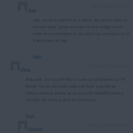
June 1, 2026 at 9:27 pm
dap
dap, ca sa te poti feri la o adica. Iar pentru cine nu
pricepe asta, poate pricepe ca asa obliga codul
rutier si au incredere in aia care l-au vonceput ca or
fi avut ceva in cap.
Reply
June 1, 2026 at 11:11 am
Dero
Asa este. Dar tu prin felul în care pui problema ca “în
Banat” nu se cunoaște asta ești doar o gorila de
vinitura care ar putea sa se ducă de cealaltă parte a
munților de unde a venit la Cimisoara.
Reply
June 1, 2026 at 12:27 pm
Unudoi