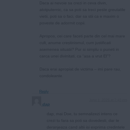
Daca ai nevoie sa crezi in ceva divin,
atotputernic, ca sa poti sa treci peste greutatile
vietii, poti sa o faci, dar sa stii ca e maxim o
poveste de adormit copii.
Apropos, cei care faceti parte din cel mai mare
cult, anume creștinismul, cum justificati
asemenea situatii? Pur si simplu o puneti in
carca unei divinitati, ca “asa a vrut El”?
Daca erai apropiat de victima – imi pare rau,
condoleante.
Reply
June 1, 2026 at 7:40 pm
dap
dap, mai Doe, tu semnalizezi intens ce
crezi tu fara sa poti sa dovedesti, dar te
deranjeaza cand altii isi exprima credintele