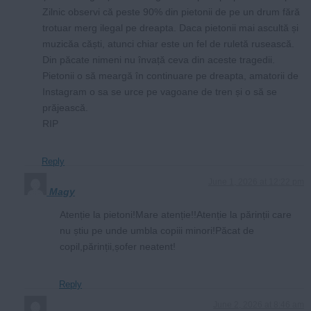
Zilnic observi că peste 90% din pietonii de pe un drum fără
trotuar merg ilegal pe dreapta. Daca pietonii mai ascultă și
muzicăa căști, atunci chiar este un fel de ruletă rusească.
Din păcate nimeni nu învață ceva din aceste tragedii.
Pietonii o să meargă în continuare pe dreapta, amatorii de
Instagram o sa se urce pe vagoane de tren și o să se
prăjească.
RIP
Reply
June 1, 2026 at 12:22 pm
Magy
Atenție la pietoni!Mare atenție!!Atenție la părinții care
nu știu pe unde umbla copiii minori!Păcat de
copil,părinții,șofer neatent!
Reply
June 2, 2026 at 8:46 am