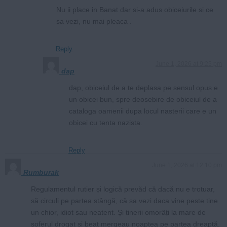
Nu ii place in Banat dar si-a adus obiceiurile si ce
sa vezi, nu mai pleaca .
Reply
June 1, 2026 at 9:25 pm
dap
dap, obiceiul de a te deplasa pe sensul opus e
un obicei bun, spre deosebire de obiceiul de a
cataloga oamenii dupa locul nasterii care e un
obicei cu tenta nazista.
Reply
June 1, 2026 at 12:10 pm
Rumburak
Regulamentul rutier și logică prevăd că dacă nu e trotuar,
să circuli pe partea stângă, că sa vezi daca vine peste tine
un chior, idiot sau neatent. Și tinerii omorâți la mare de
șoferul drogat și beat mergeau noaptea pe partea dreaptă.