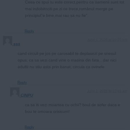
Ceea ce spui tu este corect,pentru ca oamenii sunt tot
mai indobitociti pe zi ce trece,românul merge pe
principiul”e bine,mai rau sa nu fie”.
Reply
June 1, 2026 at 10:34 am
sss
cand circuli pe jos pe carosabil te deplasezi pe snesul
opus, ca sa vezi cand vine o masina din fata…dar nici
adultii nu stiu asta prin banat, circula ca ovinele
Reply
June 1, 2026 at 10:45 am
CINPU
ca sa iti vezi moartea cu ochii? boul de sofer daca e
bou te omoara orisicum!
Reply