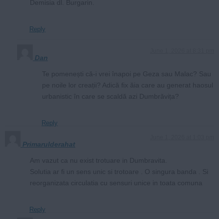
Demisia dl. Burgarin.
Reply
June 1, 2026 at 8:31 pm
Dan
Te pomenești că-i vrei înapoi pe Geza sau Malac? Sau
pe noile lor creații? Adică fix ăia care au generat haosul
urbanistic în care se scaldă azi Dumbrăvița?
Reply
June 1, 2026 at 1:03 pm
Primarulderahat
Am vazut ca nu exist trotuare in Dumbravita.
Solutia ar fi un sens unic si trotoare . O singura banda . Si
reorganizata circulatia cu sensuri unice in toata comuna
Reply