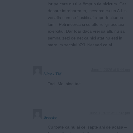
lor pe care nu ti le 8mpun tie nicicum. Cat
despre intrebarea ta, incearca cu un A.I. si
vei afla cum se “justifica” imperfectiunea
lumii. Poti incerca si cu alte religii acelasi
exercitiu. Dar foar daca vrei sa afli, nu sa
semnalizezi oe net ca nici atat nu esti in
stare im secolul XXI. Net vad ca ai…
June 1, 2026 at 8:44 pm
Nico- TM
Taci. Mai bine taci.
June 1, 2026 at 11:32 pm
Swede
Cu toate ca nu ai cei sapte ani de acasa –