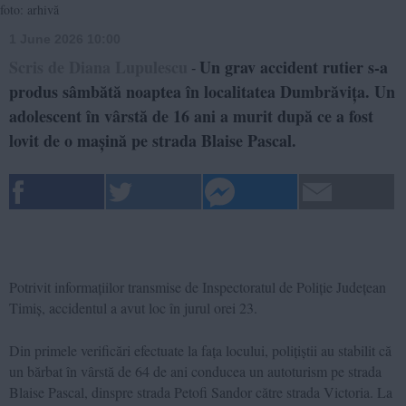
foto: arhivă
1 June 2026 10:00
Scris de Diana Lupulescu
Un grav accident rutier s-a
-
produs sâmbătă noaptea în localitatea Dumbrăvița. Un
adolescent în vârstă de 16 ani a murit după ce a fost
lovit de o mașină pe strada Blaise Pascal.
Potrivit informațiilor transmise de Inspectoratul de Poliție Județean
Timiș, accidentul a avut loc în jurul orei 23.
Din primele verificări efectuate la fața locului, polițiștii au stabilit că
un bărbat în vârstă de 64 de ani conducea un autoturism pe strada
Blaise Pascal, dinspre strada Petofi Sandor către strada Victoria. La