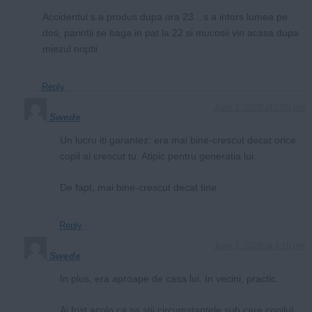
Accidentul s a produs dupa ora 23…s a intors lumea pe
dos, parintii se baga in pat la 22 si mucosii vin acasa dupa
miezul noptii.
Reply
June 1, 2026 at 2:05 pm
Swede
Un lucru iti garantez: era mai bine-crescut decat orice
copil ai crescut tu. Atipic pentru generatia lui.
De fapt, mai bine-crescut decat tine.
Reply
June 1, 2026 at 3:10 pm
Swede
In plus, era aproape de casa lui. In vecini, practic.
Ai fost acolo ca sa stii circumstantele sub care copilul