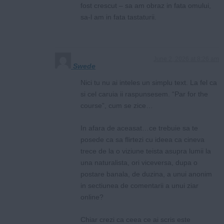
fost crescut – sa am obraz in fata omului,
sa-l am in fata tastaturii.
June 2, 2026 at 8:26 am
Swede
Nici tu nu ai inteles un simplu text. La fel ca
si cel caruia ii raspunsesem. “Par for the
course”, cum se zice…
In afara de aceasat…ce trebuie sa te
posede ca sa flirtezi cu ideea ca cineva
trece de la o viziune teista asupra lumii la
una naturalista, ori viceversa, dupa o
postare banala, de duzina, a unui anonim
in sectiunea de comentarii a unui ziar
online?
Chiar crezi ca ceea ce ai scris este