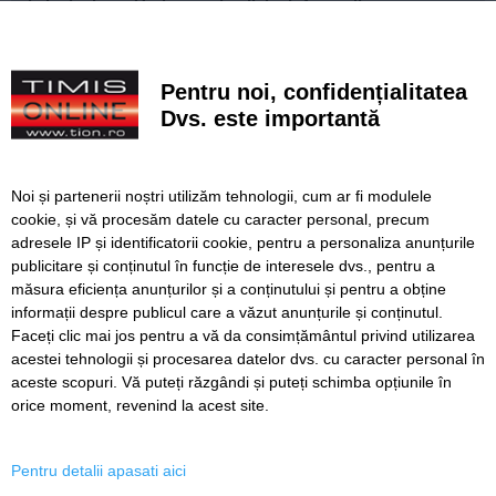
de Incluziune. Unde puteți solicita informații
Lucrări ale SDM în Timișoara, astăzi, 7 august
Pentru noi, confidențialitatea
Ce facem astăzi, 7 august 2026, în Timișoara?
Dvs. este importantă
VIDEO. Accident grav între două tramvaie în Germania.
Zeci de răniți, trei în stare critică
Noi și partenerii noștri utilizăm tehnologii, cum ar fi modulele
Debitul Dunării atinge un nou minim istoric. Zeci de
cookie, și vă procesăm datele cu caracter personal, precum
localități au restricții la apă
adresele IP și identificatorii cookie, pentru a personaliza anunțurile
publicitare și conținutul în funcție de interesele dvs., pentru a
Vară japoneză la Timișoara. Un maestru Kabuki este
invitatul special al festivalului Natsu Matsuri
măsura eficiența anunțurilor și a conținutului și pentru a obține
informații despre publicul care a văzut anunțurile și conținutul.
Faceți clic mai jos pentru a vă da consimțământul privind utilizarea
acestei tehnologii și procesarea datelor dvs. cu caracter personal în
aceste scopuri. Vă puteți răzgândi și puteți schimba opțiunile în
SERVICII
Redactia
Folosinta Cookie-urilor
orice moment, revenind la acest site.
Termeni si conditii de utilizare
Politica de confidentialitate
Pentru detalii apasati aici
Regulament postare și moderare comentarii