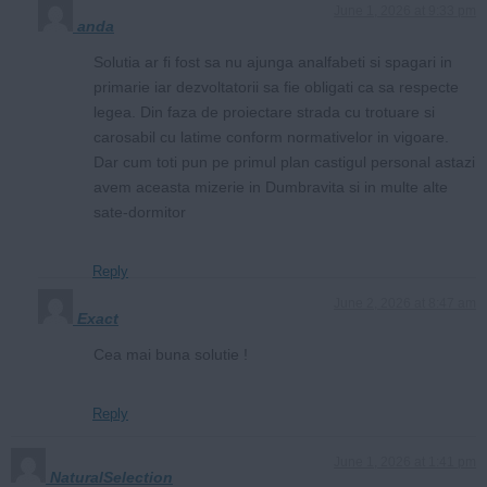
June 1, 2026 at 9:33 pm
anda
Solutia ar fi fost sa nu ajunga analfabeti si spagari in
primarie iar dezvoltatorii sa fie obligati ca sa respecte
legea. Din faza de proiectare strada cu trotuare si
carosabil cu latime conform normativelor in vigoare.
Dar cum toti pun pe primul plan castigul personal astazi
avem aceasta mizerie in Dumbravita si in multe alte
sate-dormitor
Reply
June 2, 2026 at 8:47 am
Exact
Cea mai buna solutie !
Reply
June 1, 2026 at 1:41 pm
NaturalSelection