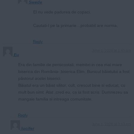
Swede
El nu vede padurea de copaci.
Cautati-l pe la primarie…probabil are norma.
Reply
June 1, 2026 at 1:45 pm
Eu
Era din familie de penticostali, membri in cea mai mare
biserica din România- biserica Elim. Bunicul băiatului a fost
păstorul acelei biserici.
Băiatul era un băiat silitor, cult, crescut bine si educat, cu
mult bun simt. Atat ,cred eu, ca ia fost scris. Dumnezeu sa
mangaie familia si intreaga comunitate.
Reply
June 1, 2026 at 3:13 pm
lucifer