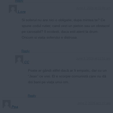
Reply
June 2, 2026 at 11:00 am
Lore
Si soferul nu are nici o obligatie, dupa mintea ta? Ce
spune codul rutier, cand vezi un pieton sau un obstacol
pe carosabil? Il ocolesti, daca esti atent la drum.
Oricum si viata soferului e distrusa.
Reply
June 2, 2026 at 11:51 am
CC
Poate ar gândi altfel dacă ar fi empatic, dar cu un
“Jean” ce vrei. El e scorpie comunistă care nu dă
doi bani pe viața unui om.
Reply
June 2, 2026 at 5:27 am
Ppa