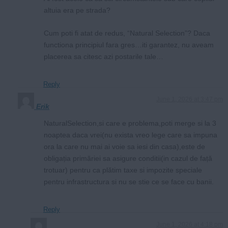
altuia era pe strada?
Cum poti fi atat de redus, “Natural Selection”? Daca
functiona principiul fara gres…iti garantez, nu aveam
placerea sa citesc azi postarile tale…
Reply
June 1, 2026 at 3:47 pm
Erik
NaturalSelection,si care e problema,poti merge si la 3
noaptea daca vrei(nu exista vreo lege care sa impuna
ora la care nu mai ai voie sa iesi din casa),este de
obligația primăriei sa asigure conditii(in cazul de față
trotuar) pentru ca plătim taxe si impozite speciale
pentru infrastructura si nu se stie ce se face cu banii.
Reply
June 1, 2026 at 4:18 pm