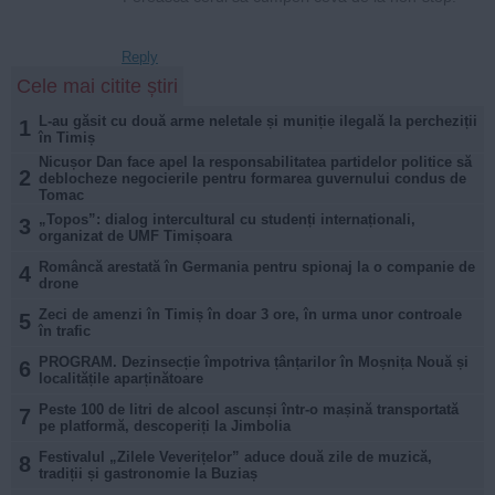
Reply
Cele mai citite știri
L-au găsit cu două arme neletale și muniție ilegală la percheziții
1
în Timiș
Nicușor Dan face apel la responsabilitatea partidelor politice să
2
deblocheze negocierile pentru formarea guvernului condus de
Tomac
„Topos”: dialog intercultural cu studenți internaționali,
3
organizat de UMF Timișoara
Româncă arestată în Germania pentru spionaj la o companie de
4
drone
Zeci de amenzi în Timiș în doar 3 ore, în urma unor controale
5
în trafic
PROGRAM. Dezinsecție împotriva țânțarilor în Moșnița Nouă și
6
localitățile aparținătoare
Peste 100 de litri de alcool ascunși într-o mașină transportată
7
pe platformă, descoperiți la Jimbolia
Festivalul „Zilele Veverițelor” aduce două zile de muzică,
8
tradiții și gastronomie la Buziaș