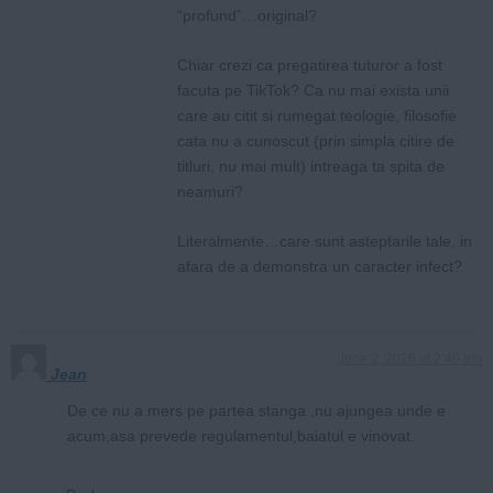
“profund”…original?
Chiar crezi ca pregatirea tuturor a fost
facuta pe TikTok? Ca nu mai exista unii
care au citit si rumegat teologie, filosofie
cata nu a cunoscut (prin simpla citire de
titluri, nu mai mult) intreaga ta spita de
neamuri?
Literalmente…care sunt asteptarile tale, in
afara de a demonstra un caracter infect?
June 2, 2026 at 2:49 am
Jean
De ce nu a mers pe partea stanga ,nu ajungea unde e
acum,asa prevede regulamentul,baiatul e vinovat.