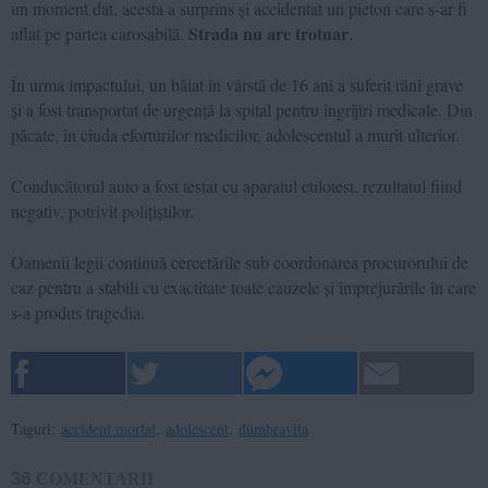
un moment dat, acesta a surprins și accidentat un pieton care s-ar fi
Strada nu are trotuar
aflat pe partea carosabilă.
.
În urma impactului, un băiat în vârstă de 16 ani a suferit răni grave
și a fost transportat de urgență la spital pentru îngrijiri medicale. Din
păcate, în ciuda eforturilor medicilor, adolescentul a murit ulterior.
Conducătorul auto a fost testat cu aparatul etilotest, rezultatul fiind
negativ, potrivit polițiștilor.
Oamenii legii continuă cercetările sub coordonarea procurorului de
caz pentru a stabili cu exactitate toate cauzele și împrejurările în care
s-a produs tragedia.
Taguri:
accident mortal
,
adolescent
,
dumbravita
36
COMENTARII