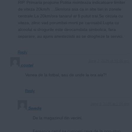
RIP. Primaria propune Politia monteaza indicatoare limiter
de viteza 20km/h …5km/ora asa ca in alte tari in zonele
centrale.La 20km/ora tanarul ar fi putut trai.Se circula cu
viteza, zilnic vad porumbei morti pe carosabil.Lupta cu
alcoolul si drogurile este deocamdata simbolica, fara
separare, au ajuns anestezistii as se drogheze la servici.
Reply
June 2, 2026 at 10:00 pm
costel
Venea de la fotbal, sau de unde la ora aia?!
Reply
June 3, 2026 at 1:06 pm
Swede
De la magazinul din vecini.
Fereasca cerul sa cumperi ceva de la non-stop.