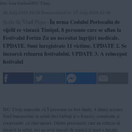
foto: Ioan Garboni/ISU Timiș
26 July 2025 20:18
Reactualizat la:
27 July 2025 12:48
Scris de Vlad Popa
În urma Codului Portocaliu de
-
vijelii ce vizează Timișul, 8 persoane care se aflau la
Festivalul Fortza Zu au necesitat îngrijiri medicale.
UPDATE. Sunt înregistrate 11 victime. UPDATE 2. Se
încearcă reluarea festivalului. UPDATE 3. A reînceput
festivalul
ISU Timiș transmite că 8 persoane au fost rănite, 4 dintre acestea
fiind transportate la spital (trei bărbați și o femeie), conștiente și
cooperante, cu răni ușoare. Dintre persoanele care au refuzat să
meargă la spital, trei au avut atacuri de panică și unul o luxație