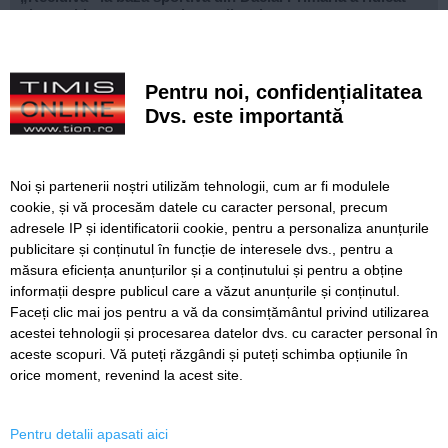
niște echipamente amplasate ilegal
Lucrări ale SDM în Timișoara, astăzi, 8 august
Pentru noi, confidențialitatea
Ce facem astăzi, 8 august 2026, în Timișoara?
Dvs. este importantă
Cum arată televizorul care schimbă serile de acasă, fără
complicații
Noi și partenerii noștri utilizăm tehnologii, cum ar fi modulele
Nouă copaci căzuți, dintre care patru pe mașini, la
cookie, și vă procesăm datele cu caracter personal, precum
Timișoara, în urma furtunii
adresele IP și identificatorii cookie, pentru a personaliza anunțurile
publicitare și conținutul în funcție de interesele dvs., pentru a
Elev de la „Loga”, medalie de aur la Olimpiada
Internațională de Inteligență Artificială
măsura eficiența anunțurilor și a conținutului și pentru a obține
informații despre publicul care a văzut anunțurile și conținutul.
Faceți clic mai jos pentru a vă da consimțământul privind utilizarea
acestei tehnologii și procesarea datelor dvs. cu caracter personal în
aceste scopuri. Vă puteți răzgândi și puteți schimba opțiunile în
SERVICII
Redactia
Folosinta Cookie-urilor
orice moment, revenind la acest site.
Termeni si conditii de utilizare
Politica de confidentialitate
Pentru detalii apasati aici
Regulament postare și moderare comentarii