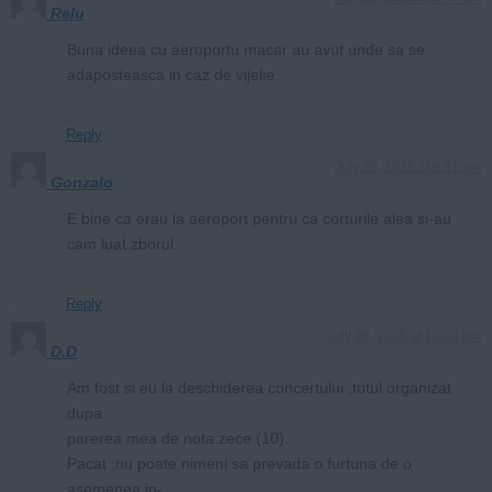
Relu
Buna ideea cu aeroportu macar au avut unde sa se
adaposteasca in caz de vijelie.
Reply
July 26, 2025 at 9:51 pm
Gonzalo
E bine ca erau la aeroport pentru ca corturile alea si-au
cam luat zborul.
Reply
July 26, 2025 at 10:00 pm
D.D
Am fost si eu la deschiderea concertului ,totul organizat
dupa
parerea mea de nota zece (10).
Pacat ,nu poate nimeni sa prevada o furtuna de o
asemenea in-