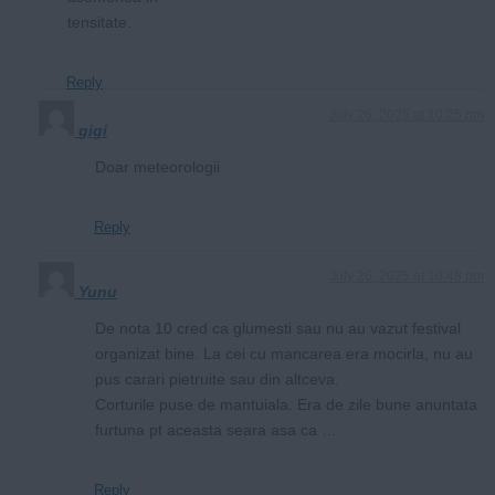
tensitate.
Reply
July 26, 2025 at 10:25 pm
gigi
Doar meteorologii
Reply
July 26, 2025 at 10:48 pm
Yunu
De nota 10 cred ca glumesti sau nu au vazut festival
organizat bine. La cei cu mancarea era mocirla, nu au
pus carari pietruite sau din altceva.
Corturile puse de mantuiala. Era de zile bune anuntata
furtuna pt aceasta seara asa ca …
Reply