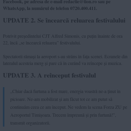
Facebook, pe adresa de e-mail redactie@tion.ro sau pe
WhatsApp, la numărul de telefon 0720.400.411.
UPDATE 2. Se încearcă reluarea festivalului
Potrivit președintelui CJT Alfred Simonis, cu puțin înainte de ora
22, încă „se încearcă reluarea” festivalului.
Spectatorii rămași la aeroport s-au strâns în fața scenei. Ecranele din
lateralul acesteia merg și pare că în curând va reîncepe și muzica.
UPDATE 3. A reînceput festivalul
„Chiar dacă furtuna a fost mare, energia voastră ne-a ținut în
picioare. Ne-am mobilizat și am făcut tot ce am putut să
continuăm ceea ce am început. Ne vedem la scena Forza ZU pe
Aeroportul Timișoara. Trecem împreună și prin furtună!”,
transmit organizatorii.