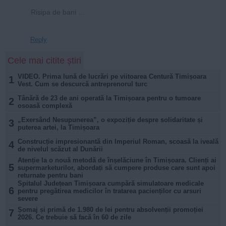
Risipa de bani …
Reply
Cele mai citite știri
VIDEO. Prima lună de lucrări pe viitoarea Centură Timișoara
1
Vest. Cum se descurcă antreprenorul turc
Tânără de 23 de ani operată la Timișoara pentru o tumoare
2
osoasă complexă
„Exersând Nesupunerea”, o expoziție despre solidaritate și
3
puterea artei, la Timișoara
Construcție impresionantă din Imperiul Roman, scoasă la iveală
4
de nivelul scăzut al Dunării
Atenție la o nouă metodă de înșelăciune în Timișoara. Clienți ai
5
supermarketurilor, abordați să cumpere produse care sunt apoi
returnate pentru bani
Spitalul Județean Timișoara cumpără simulatoare medicale
6
pentru pregătirea medicilor în tratarea pacienților cu arsuri
severe
Șomaj și primă de 1.980 de lei pentru absolvenții promoției
7
2026. Ce trebuie să facă în 60 de zile