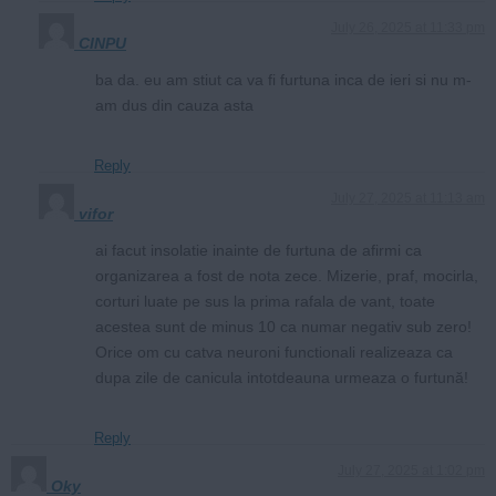
July 26, 2025 at 11:33 pm
CINPU
ba da. eu am stiut ca va fi furtuna inca de ieri si nu m-
am dus din cauza asta
Reply
July 27, 2025 at 11:13 am
vifor
ai facut insolatie inainte de furtuna de afirmi ca
organizarea a fost de nota zece. Mizerie, praf, mocirla,
corturi luate pe sus la prima rafala de vant, toate
acestea sunt de minus 10 ca numar negativ sub zero!
Orice om cu catva neuroni functionali realizeaza ca
dupa zile de canicula intotdeauna urmeaza o furtună!
Reply
July 27, 2025 at 1:02 pm
Oky