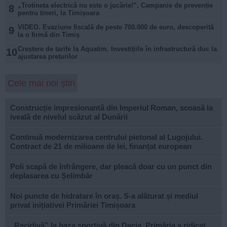
„Trotineta electrică nu este o jucărie!”. Campanie de prevenție
8
pentru tineri, la Timișoara
VIDEO. Evaziune fiscală de peste 700.000 de euro, descoperită
9
la o firmă din Timiș
Creștere de tarife la Aquatim. Investițiile în infrastructură duc la
10
ajustarea prețurilor
Cele mai noi știri
Construcție impresionantă din Imperiul Roman, scoasă la
iveală de nivelul scăzut al Dunării
Continuă modernizarea centrului pietonal al Lugojului.
Contract de 21 de milioane de lei, finanțat european
Poli scapă de înfrângere, dar pleacă doar cu un punct din
deplasarea cu Șelimbăr
Noi puncte de hidratare în oraș. S-a alăturat și mediul
privat inițiativei Primăriei Timișoara
„Recidivă” la baza sportivă din Dacia. Primăria a ridicat