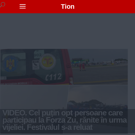
Tion
VIDEO. Cel puțin opt persoane care
participau la Forza Zu, rănite în urma
vijeliei. Festivalul s-a reluat