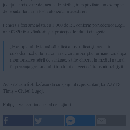
județul Timiș, care deținea la domiciliu, în captivitate, un exemplar
de lebădă, fără ar fi fost autorizată în acest sens.
Femeia a fost amendată cu 3.000 de lei, conform prevederilor Legii
nr. 407/2006 a vânătorii și a protecției fondului cinegetic.
„Exemplarul de faună sălbatică a fost ridicat și predat în
custodia medicului veterinar de circumscripție, urmând ca, după
monitorizarea stării de sănătate, să fie eliberat în mediul natural,
în prezența gestionarului fondului cinegetic”, transmit polițiștii.
Activitatea a fost desfășurată cu sprijinul reprezentanților AJVPS
Timiș – Clubul Lugoj.
Polițiștii vor continua astfel de acțiuni.