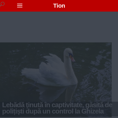
Tion
Lebădă ținută în captivitate, găsită de
polițiști după un control la Ghizela