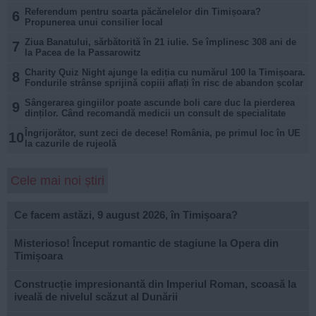
Referendum pentru soarta păcănelelor din Timișoara?
6
Propunerea unui consilier local
Ziua Banatului, sărbătorită în 21 iulie. Se împlinesc 308 ani de
7
la Pacea de la Passarowitz
Charity Quiz Night ajunge la ediția cu numărul 100 la Timișoara.
8
Fondurile strânse sprijină copiii aflați în risc de abandon școlar
Sângerarea gingiilor poate ascunde boli care duc la pierderea
9
dinților. Când recomandă medicii un consult de specialitate
Îngrijorător, sunt zeci de decese! România, pe primul loc în UE
10
la cazurile de rujeolă
Cele mai noi știri
Ce facem astăzi, 9 august 2026, în Timișoara?
Misterioso! Început romantic de stagiune la Opera din
Timișoara
Construcție impresionantă din Imperiul Roman, scoasă la
iveală de nivelul scăzut al Dunării