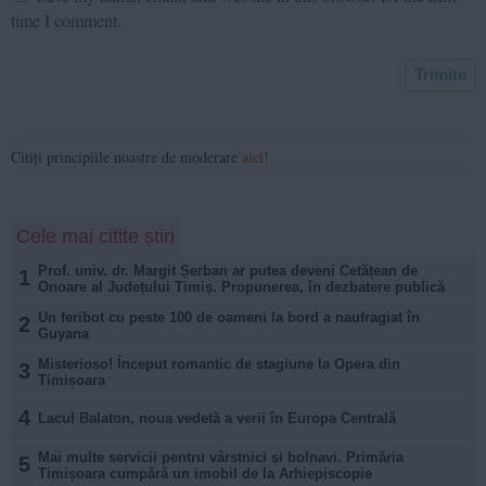
time I comment.
Citiți principiile noastre de moderare
aici
!
Cele mai citite știri
Prof. univ. dr. Margit Șerban ar putea deveni Cetățean de
1
Onoare al Județului Timiș. Propunerea, în dezbatere publică
Un feribot cu peste 100 de oameni la bord a naufragiat în
2
Guyana
Misterioso! Început romantic de stagiune la Opera din
3
Timișoara
4
Lacul Balaton, noua vedetă a verii în Europa Centrală
Mai multe servicii pentru vârstnici și bolnavi. Primăria
5
Timișoara cumpără un imobil de la Arhiepiscopie