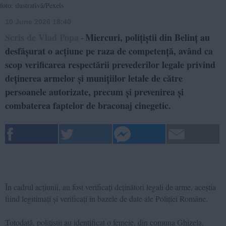
foto: ilustrativă/Pexels
10 June 2026 18:40
Scris de Vlad Popa
Miercuri, polițiștii din Belinț au
-
desfășurat o acțiune pe raza de competență, având ca
scop verificarea respectării prevederilor legale privind
deținerea armelor și munițiilor letale de către
persoanele autorizate, precum și prevenirea și
combaterea faptelor de braconaj cinegetic.
În cadrul acțiunii, au fost verificați deținători legali de arme, aceștia
fiind legitimați și verificați în bazele de date ale Poliției Române.
Totodată, polițiștii au identificat o femeie, din comuna Ghizela,