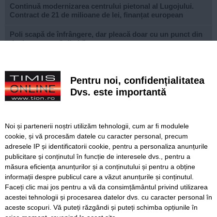
Continuă modernizarea centrului pietonal al Lugojului.
Contract de 21 de milioane de lei, finanțat european
Poli scapă de înfrângere, dar pleacă doar cu un punct din
deplasarea cu Șelimbăr
Noi puncte de hidratare în oraș. S-a alăturat și mediul
privat inițiativei Primăriei Timișoara
Pentru noi, confidențialitatea
„Recidivă” la baza sportivă din Dacia. Primăria a ridicat
Dvs. este importantă
niște echipamente amplasate ilegal
Lucrări ale SDM în Timișoara, astăzi, 8 august
Noi și partenerii noștri utilizăm tehnologii, cum ar fi modulele
cookie, și vă procesăm datele cu caracter personal, precum
Ce facem astăzi, 8 august 2026, în Timișoara?
adresele IP și identificatorii cookie, pentru a personaliza anunțurile
publicitare și conținutul în funcție de interesele dvs., pentru a
Cum arată televizorul care schimbă serile de acasă, fără
complicații
măsura eficiența anunțurilor și a conținutului și pentru a obține
informații despre publicul care a văzut anunțurile și conținutul.
Faceți clic mai jos pentru a vă da consimțământul privind utilizarea
acestei tehnologii și procesarea datelor dvs. cu caracter personal în
aceste scopuri. Vă puteți răzgândi și puteți schimba opțiunile în
SERVICII
Redactia
Folosinta Cookie-urilor