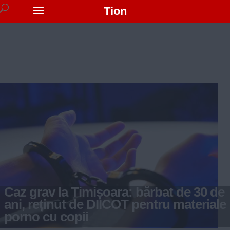
Tion
Caz grav la Timișoara: bărbat de 30 de
ani, reținut de DIICOT pentru materiale
porno cu copii