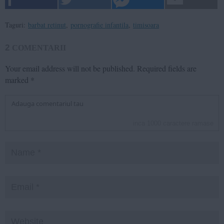
Taguri:
barbat retinut
,
pornografie infantila
,
timisoara
2
COMENTARII
Your email address will not be published.
Required fields are
marked
*
inca
1000
caractere ramase