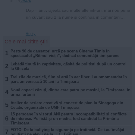
Mars
Dap = antivrajeala sau multe alte nik-uri, mai nou pune
un cuvânt sau 2 la nume și continua în comentarii…
Reply
Cele mai citite știri
Peste 90 de dansatori urcă pe scena Cinema Timiș în
1
spectacolul „Ritmul vieții”, dedicat comunității timișorene
Lebădă ținută în captivitate, găsită de polițiști după un control
2
la Ghizela
Trei zile de muzică, film și artă în aer liber. Launmomentdat în
3
parc aniversează 10 ani la Timișoara
Nouă copaci căzuți, dintre care patru pe mașini, la Timișoara, în
4
urma furtunii
Atelier de scriere creativă și concert de pian la Sinagoga din
5
Cetate, organizate de UMF Timișoara
15 persoane în vizorul ANI pentru incompatibilități și conflicte
6
de interese. Pe listă și un medic, fost candidat la Primăria
Timișoara
FOTO. De la bullying la siguranța pe trotinetă. Ce i-au învățat
7
polițiștii pe elevii de la „I.C. Brătianu”