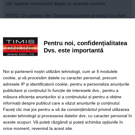
din spatele comerțului ilegal cu animale exotice
FOTO. Un părinte din Timișoara a primit premiul I la nivel
național la Gala Elevului Reprezentant
VIDEO. Arena „Eroii Timișoarei”, aproximativ 85% gata.
Când va fi montat gazonul și când va fi inaugurat
Pentru noi, confidențialitatea
stadionul
Dvs. este importantă
VIDEO. Carambol în zona Metro din Calea Șagului. O
persoană a fost rănită
Noi și partenerii noștri utilizăm tehnologii, cum ar fi modulele
A vândut anvelope și piese auto ani la rând, dar nu a
cookie, și vă procesăm datele cu caracter personal, precum
declarat veniturile. Prejudiciu de aproape 30.000 de euro
adresele IP și identificatorii cookie, pentru a personaliza anunțurile
publicitare și conținutul în funcție de interesele dvs., pentru a
Live-uri obscene urmărite de peste 22.000 de oameni. Doi
bărbați din Timiș au fost reținuți
măsura eficiența anunțurilor și a conținutului și pentru a obține
informații despre publicul care a văzut anunțurile și conținutul.
Faceți clic mai jos pentru a vă da consimțământul privind utilizarea
acestei tehnologii și procesarea datelor dvs. cu caracter personal în
aceste scopuri. Vă puteți răzgândi și puteți schimba opțiunile în
SERVICII
Redactia
Folosinta Cookie-urilor
orice moment, revenind la acest site.
Termeni si conditii de utilizare