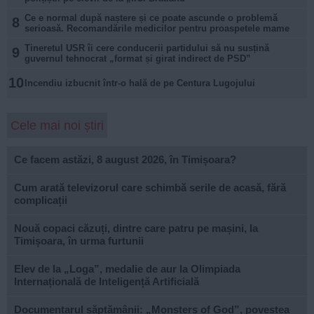
Ce e normal după naștere și ce poate ascunde o problemă
8
serioasă. Recomandările medicilor pentru proaspetele mame
Tineretul USR îi cere conducerii partidului să nu susțină
9
guvernul tehnocrat „format și girat indirect de PSD”
10
Incendiu izbucnit într-o hală de pe Centura Lugojului
Cele mai noi știri
Ce facem astăzi, 8 august 2026, în Timișoara?
Cum arată televizorul care schimbă serile de acasă, fără
complicații
Nouă copaci căzuți, dintre care patru pe mașini, la
Timișoara, în urma furtunii
Elev de la „Loga”, medalie de aur la Olimpiada
Internațională de Inteligență Artificială
Documentarul săptămânii: „Monsters of God”, povestea