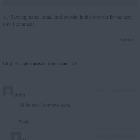
Save my name, email, and website in this browser for the next
time I comment.
Citiți principiile noastre de moderare
aici
!
May 8, 2026 at 6:25 pm
dahp
Să fie dap? doamne ajută
Reply
May 9, 2026 at 1:16 pm