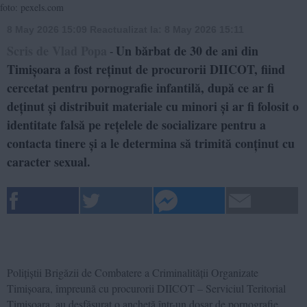
foto: pexels.com
8 May 2026 15:09
Reactualizat la:
8 May 2026 15:11
Scris de Vlad Popa
Un bărbat de 30 de ani din
-
Timișoara a fost reținut de procurorii DIICOT, fiind
cercetat pentru pornografie infantilă, după ce ar fi
deținut și distribuit materiale cu minori și ar fi folosit o
identitate falsă pe rețelele de socializare pentru a
contacta tinere și a le determina să trimită conținut cu
caracter sexual.
Polițiștii Brigăzii de Combatere a Criminalității Organizate
Timișoara, împreună cu procurorii DIICOT – Serviciul Teritorial
Timișoara, au desfășurat o anchetă într-un dosar de pornografie