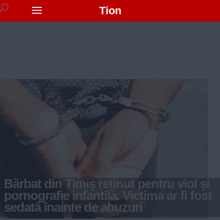
Tion
Bărbat din Timiș reținut pentru viol și
pornografie infantilă. Victima ar fi fost
sedată înainte de abuzuri