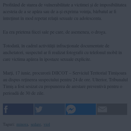
Profitând de starea de vulnerabilitate a victimei și de imposibilitatea
acesteia de a se apăra sau de a-și exprima voința, bărbatul ar fi
întreținut în mod repetat relații sexuale cu adolescenta.
Ea era prietena fiicei sale pe care, de asemenea, o droga.
Totodată, în cadrul activității infracționale documentate de
anchetatori, suspectul ar fi realizat fotografii cu telefonul mobil în
care victima apărea în ipostaze sexuale explicite.
Marți, 17 iunie, procurorii DIICOT – Serviciul Teritorial Timișoara
au dispus reținerea suspectului pentru 24 de ore. Ulterior, Tribunalul
Timiș a fost sesizat cu propunerea de arestare preventivă pentru o
perioadă de 30 de zile.
Taguri:
minora
,
sedare
,
viol