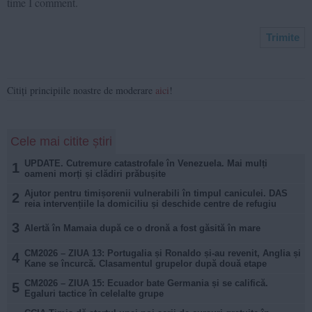
time I comment.
Citiți principiile noastre de moderare
aici
!
Cele mai citite știri
UPDATE. Cutremure catastrofale în Venezuela. Mai mulți
1
oameni morți și clădiri prăbușite
Ajutor pentru timișorenii vulnerabili în timpul caniculei. DAS
2
reia intervențiile la domiciliu și deschide centre de refugiu
3
Alertă în Mamaia după ce o dronă a fost găsită în mare
CM2026 – ZIUA 13: Portugalia și Ronaldo și-au revenit, Anglia și
4
Kane se încurcă. Clasamentul grupelor după două etape
CM2026 – ZIUA 15: Ecuador bate Germania și se califică.
5
Egaluri tactice în celelalte grupe