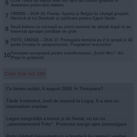
CCIA Timiș dă startul unei noi serii de cursuri gratuite în
6
domeniul prelucrării datelor
CM2026 – ZIUA 16: Franța, Spania și Belgia își câștigă grupele.
7
Hat-trick al lui Dembele și calificare pentru Capul Verde
Două balene cu cocoașă au uimit oamenii de știință după ce au
8
traversat aproape jumătate de glob
FOTO. CM2026 – ZIUA 17. Portugalia termină pe 2 în grupă și dă
9
peste Croația în șaisprezecimi. Programul meciurilor
Finanțare europeană pentru transformarea „Școlii Mici” din
10
Plopi în grădiniță
Cele mai noi știri
Ce facem astăzi, 6 august 2026, în Timișoara?
Tânăr trotinetist, lovit de mașină la Lugoj. S-a ales cu
traumatism cranian
Legea integrității a trecut și de Senat, cu tot cu
„amendamentul Fritz”. Proiectul merge spre promulgare
Patru bărbați înjunghiați cu o foarfecă în centrul Londrei.