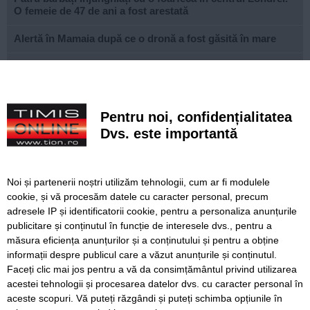
O femeie de 47 de ani a fost arestată
Alertă în Mamaia după ce o dronă a fost găsită în mare
Prețurile alimentelor vor începe să crească din nou până la
sfârșitul anului
Canicula continuă în Timiș. Direcția de Asistență Socială
Pentru noi, confidențialitatea
distribuie apă și alimente persoanelor vulnerabile
Dvs. este importantă
PSD îl amenință, de la București, pe prefectul de Timiș,
după sancțiunea dispusă în cazul lui Fritz. Reacția lui
Finta
Noi și partenerii noștri utilizăm tehnologii, cum ar fi modulele
cookie, și vă procesăm datele cu caracter personal, precum
Un copil din Hunedoara, amenințat cu un cutter de tatăl
său
adresele IP și identificatorii cookie, pentru a personaliza anunțurile
publicitare și conținutul în funcție de interesele dvs., pentru a
Atenție la mesajele SMS false privind plata parcării
măsura eficiența anunțurilor și a conținutului și pentru a obține
informații despre publicul care a văzut anunțurile și conținutul.
Faceți clic mai jos pentru a vă da consimțământul privind utilizarea
acestei tehnologii și procesarea datelor dvs. cu caracter personal în
aceste scopuri. Vă puteți răzgândi și puteți schimba opțiunile în
SERVICII
Redactia
Folosinta Cookie-urilor